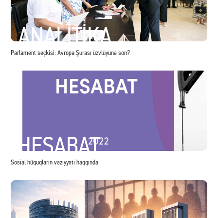
ASİYADA MÖHKƏMLƏNMƏK PLANLARI
TDT-nin tarixi və hədəfləri
ANALİTİKA
Parlament seçkisi: Avropa Şurası üzvlüyünə son?
TRANSXƏZƏR DƏHLİZİ: POTENSİAL VƏ ƏNGƏLLƏR
Transxəzər nəqliyyat dəhlizinin əhəmiyyəti artır, amma problemlər də var
HESABAT
Sosial hüquqların vəziyyəti haqqında
GƏRGİNLİYƏ BAXMAYARAQ İRANLA TİCARƏT ARTIR