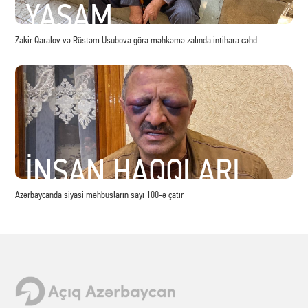
YAŞAM
Zakir Qaralov və Rüstəm Usubova görə məhkəmə zalında intihara cəhd
İNSAN HAQQLARI
Azərbaycanda siyasi məhbusların sayı 100-ə çatır