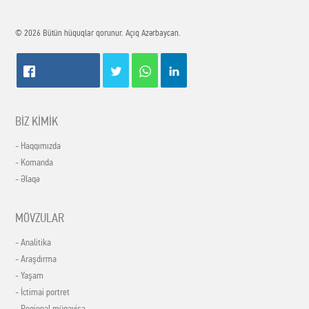
© 2026 Bütün hüquqlar qorunur. Açıq Azərbaycan.
BİZ KİMİK
- Haqqımızda
- Komanda
- Əlaqə
MÖVZULAR
- Analitika
- Araşdırma
- Yaşam
- İctimai portret
- Regional müqayisə