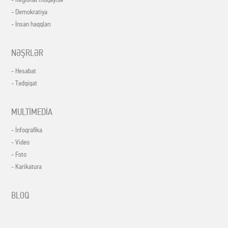
- Demokratiya
- İnsan haqqları
NƏŞRLƏR
- Hesabat
- Tədqiqat
MULTİMEDİA
- İnfoqrafika
- Video
- Foto
- Karikatura
BLOQ