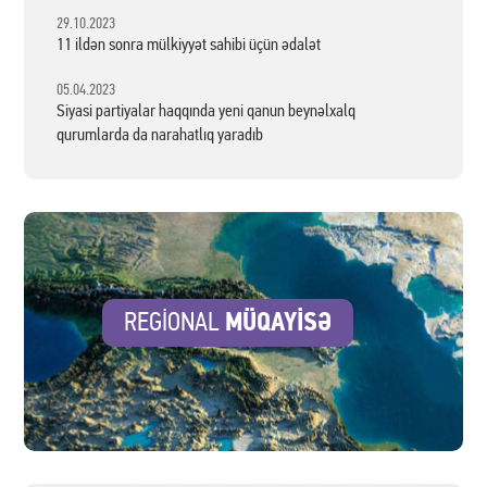
29.10.2023
11 ildən sonra mülkiyyət sahibi üçün ədalət
05.04.2023
Siyasi partiyalar haqqında yeni qanun beynəlxalq
qurumlarda da narahatlıq yaradıb
MÜQAYİSƏ
REGİONAL