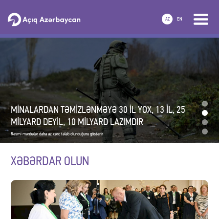
GƏRGİNLİYƏ BAXMAYARAQ İRANLA TİCARƏT ARTIR
AZ
EN
Statistika iqtisadi münasibətlərin inkişaf etdiyini göstərir
MİNALARDAN TƏMİZLƏNMƏYƏ 30 İL YOX, 13 İL, 25
MİLYARD DEYİL, 10 MİLYARD LAZIMDIR
Rəsmi mənbələr daha az xərc tələb olunduğunu göstərir
XƏBƏRDAR OLUN
TÜRK DÖVLƏTLƏRİ TƏŞKİLATI—TÜRKİYƏNİN MƏRKƏZİ