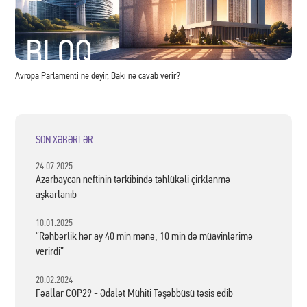
Statistika iqtisadi münasibətlərin inkişaf etdiyini göstərir
BLOQ
Avropa Parlamenti nə deyir, Bakı nə cavab verir?
SON XƏBƏRLƏR
24.07.2025
Azərbaycan neftinin tərkibində təhlükəli çirklənmə
aşkarlanıb
10.01.2025
“Rəhbərlik hər ay 40 min mənə, 10 min də müavinlərimə
verirdi”
20.02.2024
Fəallar COP29 - Ədalət Mühiti Təşəbbüsü təsis edib