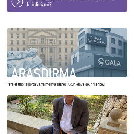
bilirdinizmi?
ARAŞDIRMA
Paralel tibbi sığorta və ya məmur biznesi üçün əlavə gəlir mənbəyi