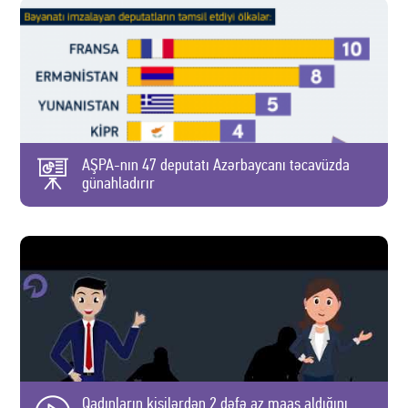
AŞPA-nın 47 deputatı Azərbaycanı təcavüzda
günahladırır
Qadınların kişilərdən 2 dəfə az maaş aldığını