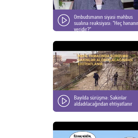
Ombudsmanın siyasi məhbus
sualına reaksiyası: "Heç hənanı
yeridir?"
Bayılda sürüşmə: Sakinlər
aldadılacağından ehtiyatlanır