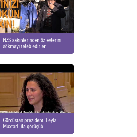
NZS sakinlərindən öz evlərini
sökməyi tələb edirlər
Gürcüstan prezidenti Leyla
Muxtarlı ilə görüşüb