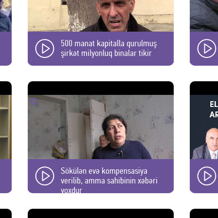
500 manat kapitalla qurulmuş
şirkət milyonluq binalar tikir
Sökülən evə kompensasiya
verilib, amma sahibinin xəbəri
yoxdur