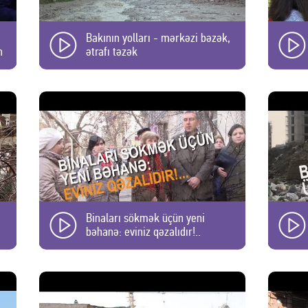
Bakının yolları - mərkəzi bəzək,
n
ətrafı təzək
Binaları sökmək üçün yeni
bəhanə: eviniz qəzalıdır!..