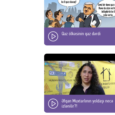
Qaz ölkəsinin qaz dərdi
Əfqan Muxtarlının yoldaşı necə
izlənilir?!