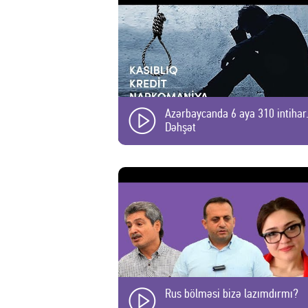
Azərbaycanda 6 aya 310 intihar.
Dəhşət
Rus bölməsi bizə lazımdırmı?