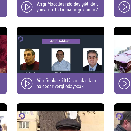
Vergi Məcəlləsində dəyişikliklər:
yanvarın 1-dən nələr gözlənilir?
Ağır Söhbət: 2019-cu ildən kim
nə qədər vergi ödəyəcək