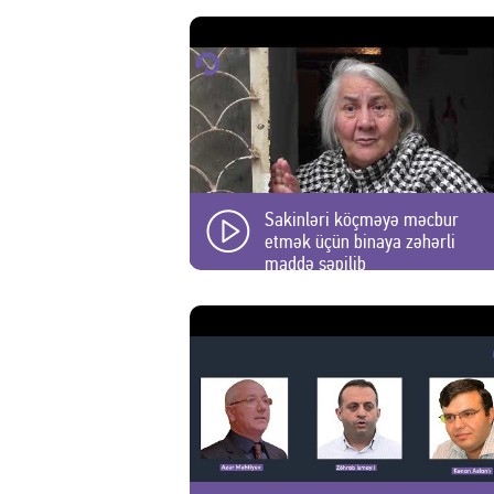
Sakinləri köçməyə məcbur
etmək üçün binaya zəhərli
maddə səpilib