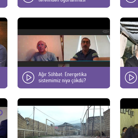
a
Ağır Söhbət: Energetika
sistemimiz niyə çökdü?