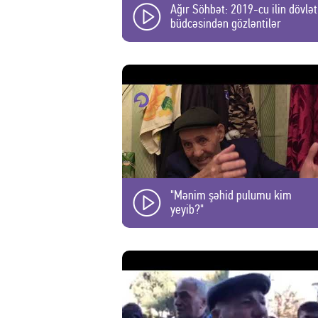
Ağır Söhbət: 2019-cu ilin dövlət
büdcəsindən gözləntilər
"Mənim şəhid pulumu kim
yeyib?"