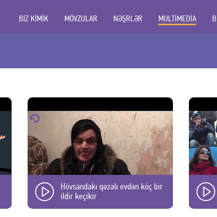
BİZ KİMİK
MÖVZULAR
NƏŞRLƏR
MULTİMEDİA
B
Hövsandakı qəzalı evdən köç bir
ildir keçikir