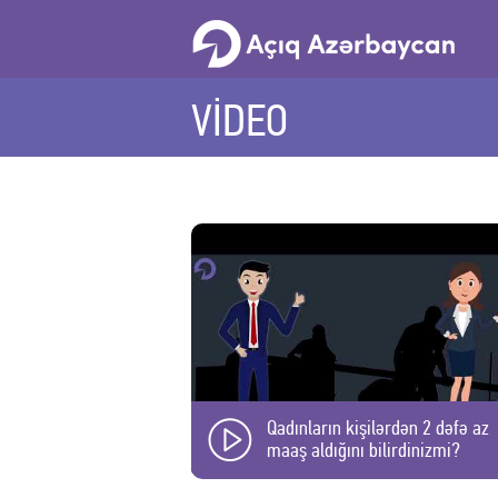
VİDEO
Qadınların kişilərdən 2 dəfə az
maaş aldığını bilirdinizmi?