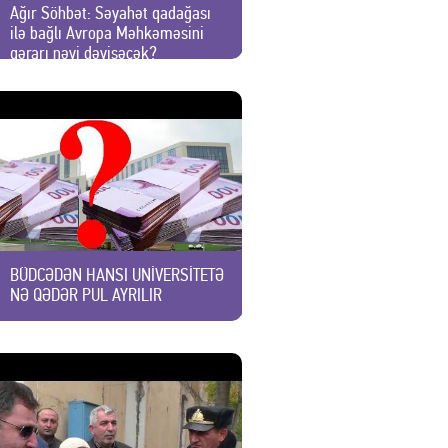
Ağır Söhbət: Səyahət qadağası
ilə bağlı Avropa Məhkəməsini
qərarı nəyi dəyişəcək?
BÜDCƏDƏN HANSI UNİVERSİTETƏ
NƏ QƏDƏR PUL AYRILIR