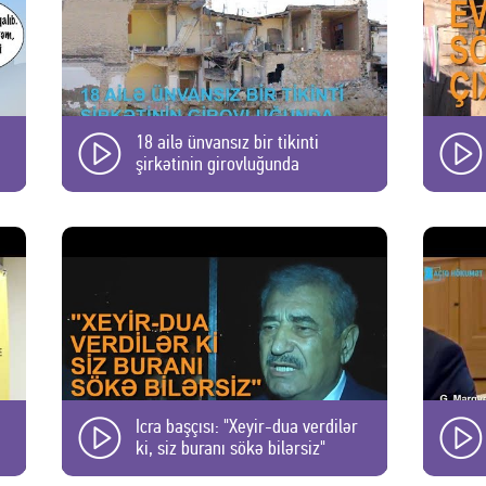
18 ailə ünvansız bir tikinti
şirkətinin girovluğunda
Icra başçısı: "Xeyir-dua verdilər
ki, siz buranı sökə bilərsiz"