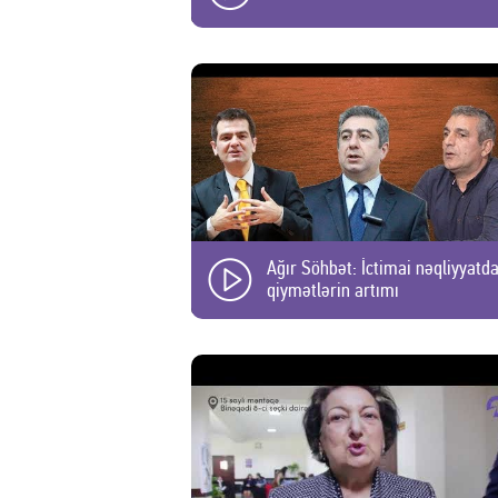
Ağır Söhbət: İctimai nəqliyyatd
qiymətlərin artımı