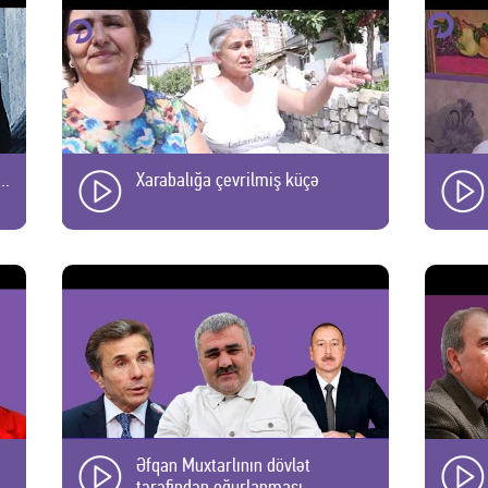
..
Xarabalığa çevrilmiş küçə
Əfqan Muxtarlının dövlət
tərəfindən oğurlanması