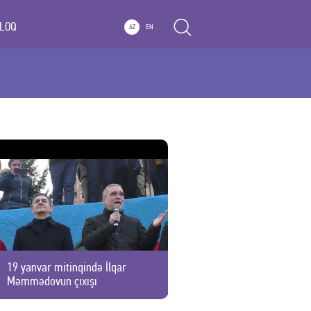
LOQ
AZ
EN
19 yanvar mitinqində İlqar
Məmmədovun çıxışı