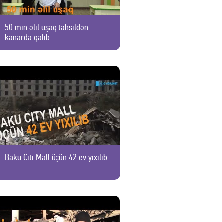
50 min əlil uşaq təhsildən
kənarda qalıb
Baku Citi Mall üçün 42 ev yıxılıb