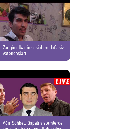
Zəngin ölkənin sosial müdafiəsiz
vətəndaşları
Ağır Söhbət: Qapalı sistemlərdə
siyasi mübarizənin effektsizliyi