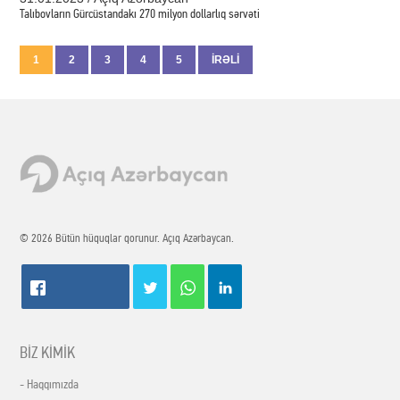
Talıbovların Gürcüstandakı 270 milyon dollarlıq sərvəti
1
2
3
4
5
İRƏLİ
© 2026 Bütün hüquqlar qorunur. Açıq Azərbaycan.
BİZ KİMİK
- Haqqımızda