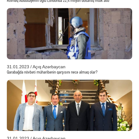
Rövnəq Abdullayevin oğlu Londonda 22,4 milyon dollarlıq mülk alıb
31.01.2023 / Açıq Azərbaycan
Qarabağda növbəti müharibənin qarşısını necə almaq olar?
31.01.2023 / Açıq Azərbaycan