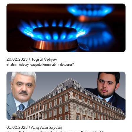
20.02.2023 / Toğrul Vəliyev
Əhalinin ödədiyi qazpulu kimin cibini doldurur?
01.02.2023 / Açıq Azərbaycan