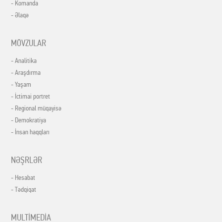
- Komanda
- Əlaqə
MÖVZULAR
- Analitika
- Araşdırma
- Yaşam
- İctimai portret
- Regional müqayisə
- Demokratiya
- İnsan haqqları
NƏŞRLƏR
- Hesabat
- Tədqiqat
MULTİMEDİA