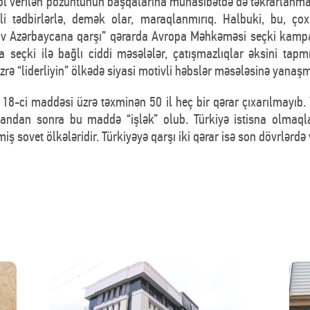
ə yol verilən pozuntunun başqalarına münasibətdə də təkrarlanm
li tədbirlərlə, demək olar, maraqlanmırıq. Halbuki, bu, ço
dalov Azərbaycana qarşı” qərarda Avropa Məhkəməsi seçki kam
da seçki ilə bağlı ciddi məsələlər, çatışmazlıqlar əksini ta
zrə “liderliyin” ölkədə siyasi motivli həbslər məsələsinə yana
8-ci maddəsi üzrə təxminən 50 il heç bir qərar çıxarılmayıb. Y
ndan sonra bu maddə “işlək” olub. Türkiyə istisna olmaql
iş sovet ölkələridir. Türkiyəyə qarşı iki qərar isə son dövrlərdə v