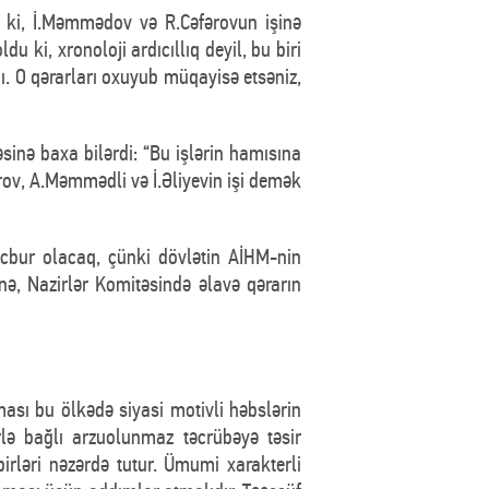
 ki, İ.Məmmədov və R.Cəfərovun işinə
ki, xronoloji ardıcıllıq deyil, bu biri
ı. O qərarları oxuyub müqayisə etsəniz,
inə baxa bilərdi: “Bu işlərin hamısına
rov, A.Məmmədli və İ.Əliyevin işi demək
cbur olacaq, çünki dövlətin AİHM-nin
inə, Nazirlər Komitəsində əlavə qərarın
sı bu ölkədə siyasi motivli həbslərin
lə bağlı arzuolunmaz təcrübəyə təsir
rləri nəzərdə tutur. Ümumi xarakterli