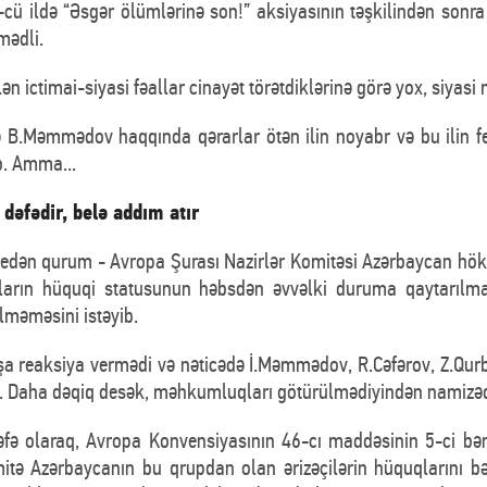
3-cü ildə “Əsgər ölümlərinə son!” aksiyasının təşkilindən son
mədli.
lən ictimai-siyasi fəallar cinayət törətdiklərinə görə yox, siyasi
ə B.Məmmədov haqqında qərarlar ötən ilin noyabr və bu ilin fev
ıb. Amma...
dəfədir, belə addım atır
t edən qurum - Avropa Şurası Nazirlər Komitəsi Azərbaycan höku
onların hüquqi statusunun həbsdən əvvəlki duruma qaytarılm
lməməsini istəyib.
 reaksiya vermədi və nəticədə İ.Məmmədov, R.Cəfərov, Z.Qurbanl
ər. Daha dəqiq desək, məhkumluqları götürülmədiyindən namizəd
əfə olaraq, Avropa Konvensiyasının 46-cı maddəsinin 5-ci b
mitə Azərbaycanın bu qrupdan olan ərizəçilərin hüquqlarını b