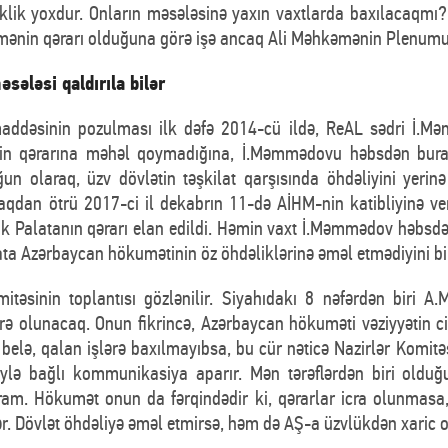
klik yoxdur. Onların məsələsinə yaxın vaxtlarda baxılacaqmı? B
əmənin qərarı olduğuna görə işə ancaq Ali Məhkəmənin Plenumu b
ələsi qaldırıla bilər
ddəsinin pozulması ilk dəfə 2014-cü ildə, ReAL sədri İ.M
n qərarına məhəl qoymadığına, İ.Məmmədovu həbsdən buraxm
n olaraq, üzv dövlətin təşkilat qarşısında öhdəliyini yerin
aqdan ötrü 2017-ci il dekabrın 11-də AİHM-nin katibliyinə ve
k Palatanın qərarı elan edildi. Həmin vaxt İ.Məmmədov həbsdən
ta Azərbaycan hökumətinin öz öhdəliklərinə əməl etmədiyini bil
mitəsinin toplantısı gözlənilir. Siyahıdakı 8 nəfərdən biri A
ə olunacaq. Onun fikrincə, Azərbaycan hökuməti vəziyyətin cid
 belə, qalan işlərə baxılmayıbsa, bu cür nəticə Nazirlər Komit
iylə bağlı kommunikasiya aparır. Mən tərəflərdən biri ol
am. Hökumət onun da fərqindədir ki, qərarlar icra olunmasa,
r. Dövlət öhdəliyə əməl etmirsə, həm də AŞ-a üzvlükdən xaric o