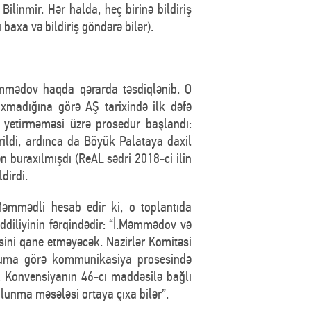
ilinmir. Hər halda, heç birinə bildiriş
axa və bildiriş göndərə bilər).
əmmədov haqda qərarda təsdiqlənib. O
adığına görə AŞ tarixində ilk dəfə
ə yetirməməsi üzrə prosedur başlandı:
rildi, ardınca da Böyük Palataya daxil
 buraxılmışdı (ReAL sədri 2018-ci ilin
dirdi.
.Məmmədli hesab edir ki, o toplantıda
diliyinin fərqindədir: “İ.Məmmədov və
əsini qane etməyəcək. Nazirlər Komitəsi
duğuma görə kommunikasiya prosesində
 Konvensiyanın 46-cı maddəsilə bağlı
lunma məsələsi ortaya çıxa bilər”.