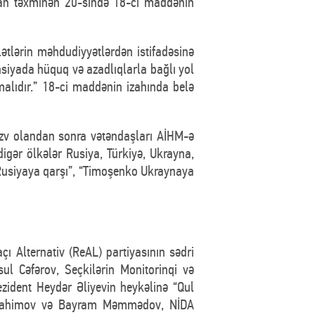
rdan təxminən 20-sində 18-ci maddənin
tlərin məhdudiyyətlərdən istifadəsinə
siyada hüquq və azadlıqlarla bağlı yol
alıdır.” 18-ci maddənin izahında belə
üzv olandan sonra vətəndaşları AİHM-ə
igər ölkələr Rusiya, Türkiyə, Ukrayna,
ı Rusiyaya qarşı”, “Timoşenko Ukraynaya
çı Alternativ (ReAL) partiyasının sədri
ul Cəfərov, Seçkilərin Monitorinqi və
zident Heydər Əliyevin heykəlinə “Qul
 İbrahimov və Bayram Məmmədov, NİDA