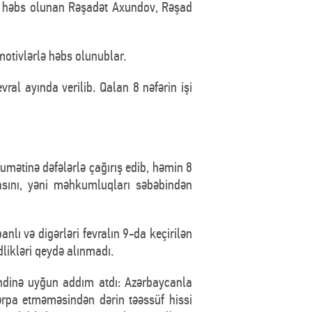
ra həbs olunan Rəşadət Axundov, Rəşad
 motivlərlə həbs olunublar.
ral ayında verilib. Qalan 8 nəfərin işi
mətinə dəfələrlə çağırış edib, həmin 8
asını, yəni məhkumluqları səbəbindən
ı və digərləri fevralın 9-da keçirilən
likləri qeydə alınmadı.
əndinə uyğun addım atdı: Azərbaycanla
ərpa etməməsindən dərin təəssüf hissi