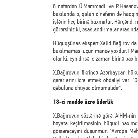
8 nəfərdən Ü.Məmmədli və R.Həsənovu
baxılanda o, qalan 6 nəfərin də haqqın
işlərin heç birinə baxmırlar. Hərçənd,
görərsiniz ki, əsaslandırmalar arasında
Hüquqşünas ekspert Xalid Bağırov da h
baxılmaması üçün maneə yoxdur. İ.Məmmə
olar ki, eynidirsə, o zaman birinə bax
X.Bağırovun fikrincə Azərbaycan hök
qərarlarını icra etmək öhdəliyi var: “
qəbuluna ehtiyac olmamalıdır”.
18-ci maddə üzrə liderlik
X.Bağırovun sözlərinə görə, AİHM-nin
həyata keçirilməsinin hüquqi baxımd
göstərəcəyini düşünmür: “Avropa Məhk