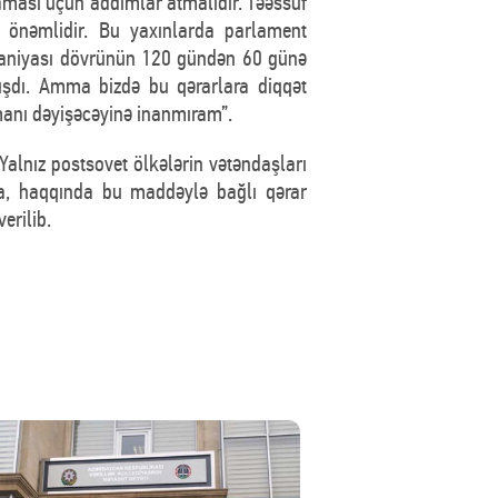
aması üçün addımlar atmalıdır. Təəssüf
x önəmlidir. Bu yaxınlarda parlament
paniyası dövrünün 120 gündən 60 günə
pmışdı. Amma bizdə bu qərarlara diqqət
şmanı dəyişəcəyinə inanmıram”.
alnız postsovet ölkələrin vətəndaşları
a, haqqında bu maddəylə bağlı qərar
erilib.