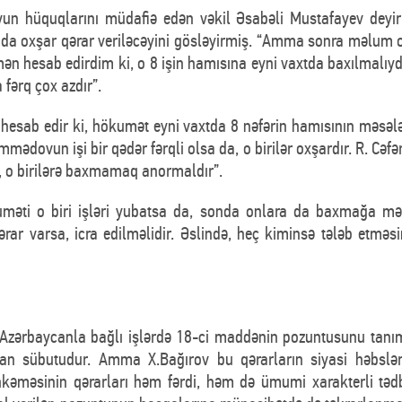
n hüquqlarını müdafiə edən vəkil Əsabəli Mustafayev deyir
da oxşar qərar veriləcəyini gösləyirmiş. “Amma sonra məlum oldu 
 mən hesab edirdim ki, o 8 işin hamısına eyni vaxtda baxılmalıyd
 fərq çox azdır”.
esab edir ki, hökumət eyni vaxtda 8 nəfərin hamısının məsələs
dovun işi bir qədər fərqli olsa da, o birilər oxşardır. R. Cəfə
ıb, o birilərə baxmamaq anormaldır”.
uməti o biri işləri yubatsa da, sonda onlara da baxmağa mə
Qərar varsa, icra edilməlidir. Əslində, heç kiminsə tələb etməs
 Azərbaycanla bağlı işlərdə 18-ci maddənin pozuntusunu tanıma
an sübutudur. Amma X.Bağırov bu qərarların siyasi həbslər
əməsinin qərarları həm fərdi, həm də ümumi xarakterli tədbi