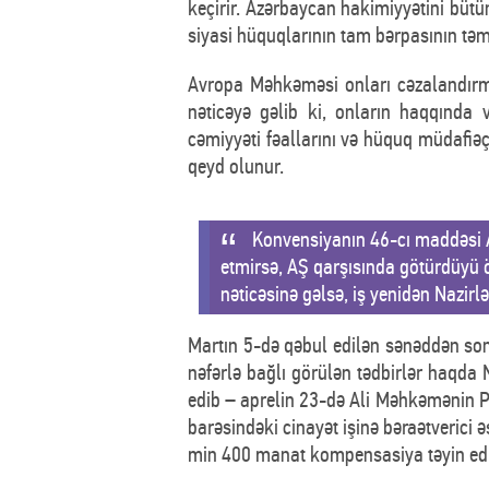
keçirir. Azərbaycan hakimiyyətini bütü
siyasi hüquqlarının tam bərpasının təm
Avropa Məhkəməsi onları cəzalandır
nəticəyə gəlib ki, onların haqqında 
cəmiyyəti fəallarını və hüquq müdafiəçi
qeyd olunur.
Konvensiyanın 46-cı maddəsi AŞ
etmirsə, AŞ qarşısında götürdüyü 
nəticəsinə gəlsə, iş yenidən Nazirl
Martın 5-də qəbul edilən sənəddən son
nəfərlə bağlı görülən tədbirlər haqda
edib – aprelin 23-də Ali Məhkəmənin P
barəsindəki cinayət işinə bəraətverici
min 400 manat kompensasiya təyin edi