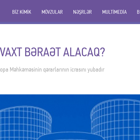
BİZ KİMİK
MÖVZULAR
NƏŞRLƏR
MULTİMEDİA
B
 VAXT BƏRAƏT ALACAQ?
pa Məhkəməsinin qərarlarının icrasını yubadır