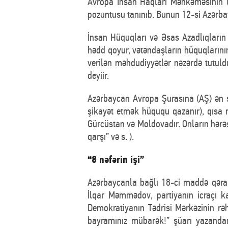
Avropa İnsan Haqları Məhkəməsinin (A
pozuntusu tanınıb. Bunun 12-si Azərba
İnsan Hüquqları və Əsas Azadlıqların
hədd qoyur, vətəndaşların hüquqlarını
verilən məhdudiyyətlər nəzərdə tutul
deyiir.
Azərbaycan Avropa Şurasına (AŞ) ən s
şikayət etmək hüququ qazanır), qısa m
Gürcüstan və Moldovadır. Onların hərəs
qarşı” və s. ).
“8 nəfərin işi”
Azərbaycanla bağlı 18-ci maddə qərarla
İlqar Məmmədov, partiyanın icraçı ka
Demokratiyanın Tədrisi Mərkəzinin rə
bayramınız mübarək!” şüarı yazanda