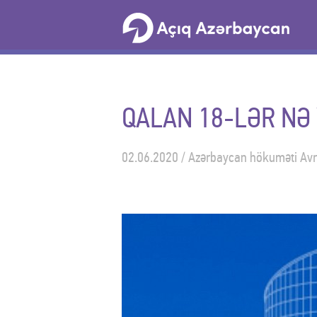
QALAN 18-LƏR NƏ
02.06.2020 / Azərbaycan hökuməti Avro