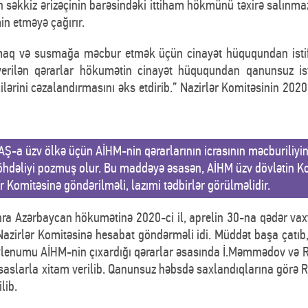
n səkkiz ərizəçinin barəsindəki ittiham hökmünü təxirə salınma
in etməyə çağırır.
maq və susmağa məcbur etmək üçün cinayət hüququndan isti
verilən qərarlar hökumətin cinayət hüququndan qanunsuz isti
lərini cəzalandırmasını əks etdirib.” Nazirlər Komitəsinin 2020
-a üzv ölkə üçün AİHM-nin qərarlarının icrasının məcburiliyini e
öhdəliyi pozmuş olur. Bu maddəyə əsasən, AİHM üzv dövlətin K
ər Komitəsinə göndərilməli, lazımi tədbirlər görülməlidir.
ra Azərbaycan hökumətinə 2020-ci il, aprelin 30-na qədər vax
 Nazirlər Komitəsinə hesabat göndərməli idi. Müddət başa çatı
lenumu AİHM-nin çıxardığı qərarlar əsasında İ.Məmmədov və R.
 əsaslarla xitam verilib. Qanunsuz həbsdə saxlandıqlarına görə 
lib.