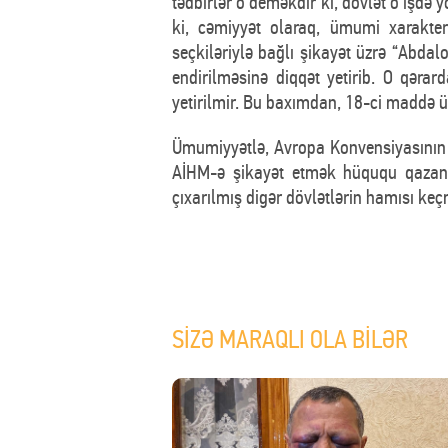
tədbirlər o deməkdir ki, dövlət o işd
ki, cəmiyyət olaraq, ümumi xarakter
seçkiləriylə bağlı şikayət üzrə “Ab
endirilməsinə diqqət yetirib. O qərar
yetirilmir. Bu baxımdan, 18-ci maddə ü
Ümumiyyətlə, Avropa Konvensiyasının 1
AİHM-ə şikayət etmək hüququ qazana
çıxarılmış digər dövlətlərin hamısı keçm
SİZƏ MARAQLI OLA BİLƏR