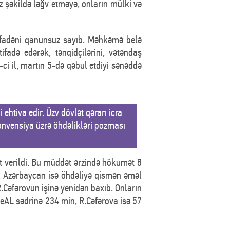
z şəkildə ləğv etməyə, onların mülki və
fadəni qanunsuz sayıb. Məhkəmə belə
fadə edərək, tənqidçilərini, vətəndaş
-ci il, martın 5-də qəbul etdiyi sənəddə
htiva edir. Üzv dövlət qərarı icra
onvensiya üzrə öhdəlikləri pozması
t verildi. Bu müddət ərzində hökumət 8
b, Azərbaycan isə öhdəliyə qismən əməl
Cəfərovun işinə yenidən baxıb. Onların
ReAL sədrinə 234 min, R.Cəfərova isə 57