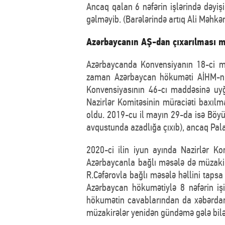
Ancaq qalan 6 nəfərin işlərində dəyişi
gəlməyib. (Barələrində artıq Ali Məhk
Azərbaycanın AŞ-dan çıxarılması məs
Azərbaycanda Konvensiyanın 18-ci ma
zaman Azərbaycan hökuməti AİHM-ni
Konvensiyasının 46-cı maddəsinə uyğu
Nazirlər Komitəsinin müraciəti baxılm
oldu. 2019-cu il mayın 29-da isə Böyü
avqustunda azadlığa çıxıb), ancaq Pala
2020-ci ilin iyun ayında Nazirlər Ko
Azərbaycanla bağlı məsələ də müzakir
R.Cəfərovla bağlı məsələ həllini tapsa
Azərbaycan hökumətiylə 8 nəfərin iş
hökumətin cavablarından da xəbərdar
müzakirələr yenidən gündəmə gələ bilə