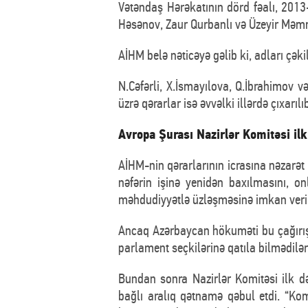
Vətəndaş Hərəkatının dörd fəalı, 201
Həsənov, Zaur Qurbanlı və Üzeyir Məm
AİHM belə nəticəyə gəlib ki, adları çəki
N.Cəfərli, X.İsmayılova, Q.İbrahimov v
üzrə qərarlar isə əvvəlki illərdə çıxarıl
Avropa Şurası Nazirlər Komitəsi ilk 
AİHM-nin qərarlarının icrasına nəzarə
nəfərin işinə yenidən baxılmasını, 
məhdudiyyətlə üzləşməsinə imkan veri
Ancaq Azərbaycan hökuməti bu çağırışa
parlament seçkilərinə qatıla bilmədil
Bundan sonra Nazirlər Komitəsi ilk d
bağlı aralıq qətnamə qəbul etdi. “Ko