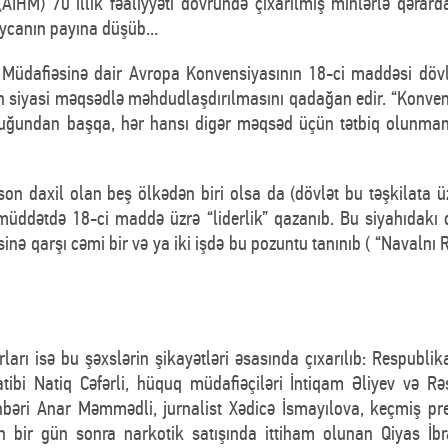
İHM) 70 illik fəaliyyəti dövründə çıxarılmış minlərlə qəra
ycanın payına düşüb...
 Müdafiəsinə dair Avropa Konvensiyasının 18-ci maddəsi dövlə
n siyasi məqsədlə məhdudlaşdırılmasını qadağan edir. “Konven
duğundan başqa, hər hansı digər məqsəd üçün tətbiq olunmam
on daxil olan beş ölkədən biri olsa da (dövlət bu təşkilata 
üddətdə 18-ci maddə üzrə “liderlik” qazanıb. Bu siyahıdakı d
inə qarşı cəmi bir və ya iki işdə bu pozuntu tanınıb ( “Navaln
rı isə bu şəxslərin şikayətləri əsasında çıxarılıb: Respublika
tibi Natiq Cəfərli, hüquq müdafiəçiləri İntiqam Əliyev və Rəs
hbəri Anar Məmmədli, jurnalist Xədicə İsmayılova, keçmiş pre
n bir gün sonra narkotik satışında ittiham olunan Qiyas