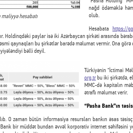
“Pasha Holding” MM
nağd ödəməklə həm
olub.
 maliyyə hesabatı
Hesabata
https://g
r. Holdinqdəki paylar isə iki Azərbaycan şirkəti arasında bər
mi qaynaqları bu şirkətlər barədə məlumat vermir. Ona görə də
yələndiyi bəlli deyil.
Türkiyənin “İctimai M
org.tr
bu iki şirkətdə, 
MMC-də kapitalın məbl
ətraflı məlumat verir.
“Pasha Bank”ın təsisç
lıb. O zaman bütün informasiya resursları bankın əsas təsi
ş. Bank bir müddət bundan əvvəl korporativ internet səhifəsini y