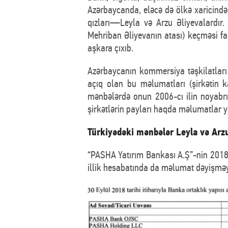
Azərbaycanda, eləcə də ölkə xaricində 
qızları—Leyla və Arzu Əliyevalardır. 
Mehriban Əliyevanın atası) keçməsi fak
aşkara çıxıb.
Azərbaycanın kommersiya təşkilatları 
açıq olan bu məlumatları (şirkətin kap
mənbələrdə onun 2006-cı ilin noyabrın
şirkətlərin payları haqda məlumatlar y
Türkiyədəki mənbələr Leyla və Arzu
“PASHA Yatırım Bankası A.Ş”-nin 2018-
illik hesabatında da məlumat dəyişməy