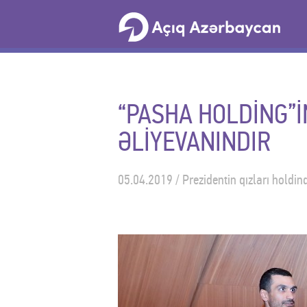
“PASHA HOLDİNG”İN
ƏLİYEVANINDIR
05.04.2019 / Prezidentin qızları holdin