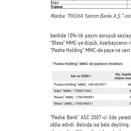
Mənbə: “PASHA Yatırım Bankı A.Ş.”-nin
bankda 10%-lik payını qoruyub saxlayı
“Bless” MMC-yə düşüb. Azərbaycanın rəs
“Pasha Holding” MMC-də paya nə vaxt yi
“Pasha Bank” ASC 2007-ci ildə yaradı
iddia edirdi. Əslində isə belə deyilmi