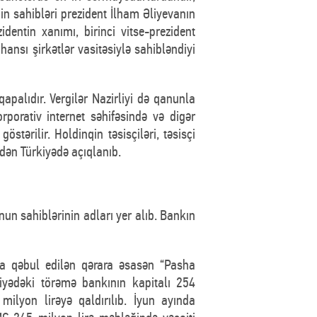
in sahibləri prezident İlham Əliyevanın
dentin xanımı, birinci vitse-prezident
ansı şirkətlər vasitəsiylə sahibləndiyi
palıdır. Vergilər Nazirliyi də qanunla
orporativ internet səhifəsində və digər
ərilir. Holdinqin təsisçiləri, təsisçi
edən Türkiyədə açıqlanıb.
un sahiblərinin adları yer alıb. Bankın
da qəbul edilən qərara əsasən “Pasha
iyədəki törəmə bankının kapitalı 254
milyon lirəyə qaldırılıb. İyun ayında