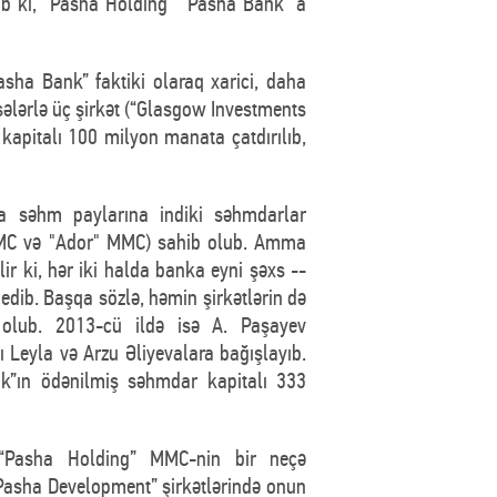
ub ki, “Pasha Holding” “Pasha Bank” a
sha Bank” faktiki olaraq xarici, daha
ələrlə üç şirkət (“Glasgow Investments
 kapitalı 100 milyon manata çatdırılıb,
a səhm paylarına indiki səhmdarlar
MC və "Ador" MMC) sahib olub. Amma
ir ki, hər iki halda banka eyni şəxs --
edib. Başqa sözlə, həmin şirkətlərin də
 olub. 2013-cü ildə isə A. Paşayev
ı Leyla və Arzu Əliyevalara bağışlayıb.
k”ın ödənilmiş səhmdar kapitalı 333
“Pasha Holding” MMC-nin bir neçə
 “Pasha Development” şirkətlərində onun