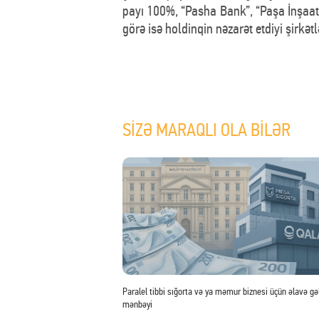
payı 100%, “Pasha Bank”, “Paşa İnşaat”
görə isə holdinqin nəzarət etdiyi şirkə
SİZƏ MARAQLI OLA BİLƏR
Paralel tibbi sığorta və ya məmur biznesi üçün əlavə gəl
mənbəyi