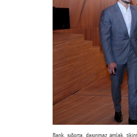
Bank, sığorta, daşınmaz əmlak, tikint