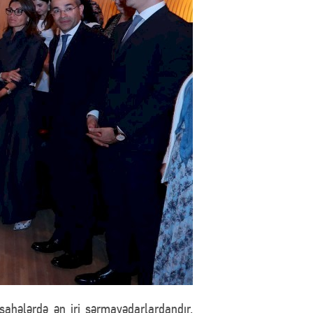
 sahələrdə ən iri sərmayədarlardandır,