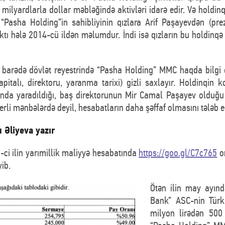
milyardlarla dollar məbləğində aktivləri idarə edir. Və holdinq
“Pasha Holding”in sahibliyinin qızlara Arif Paşayevdən (prezi
tı hələ 2014-cü ildən məlumdur. İndi isə qızların bu holdinqə h
barədə dövlət reyestrində “Pasha Holding” MMC haqda bilgi qa
italı, direktoru, yaranma tarixi) gizli saxlayır. Holdinqin k
da yaradıldığı, baş direktorunun Mir Camal Paşayev olduğu göst
erli mənbələrdə deyil, hesabatların daha şəffaf olmasını tələb 
 Əliyeva yazır
ci ilin yarımillik maliyyə hesabatında
https://goo.gl/C7c765
on
ib.
Ötən ilin may ayın
Bank” ASC-nin Türk
milyon lirədən 500 