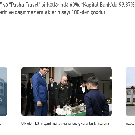
 və “Pasha Travel” şirkətlərində 60%, “Kapital Bank”da 99,87%-
tlərin və daşınmaz əmlakların sayı 100-dən çoxdur.
ir
Ölkədən 1,3 milyard manatı qanunsuz çıxaranlar kimlərdir?
Azad,