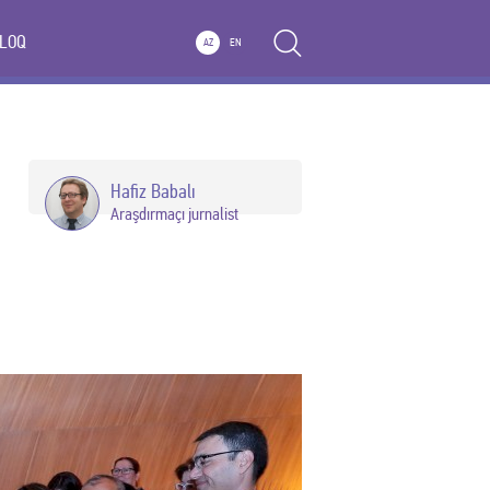
LOQ
AZ
EN
Hafiz Babalı
Araşdırmaçı jurnalist