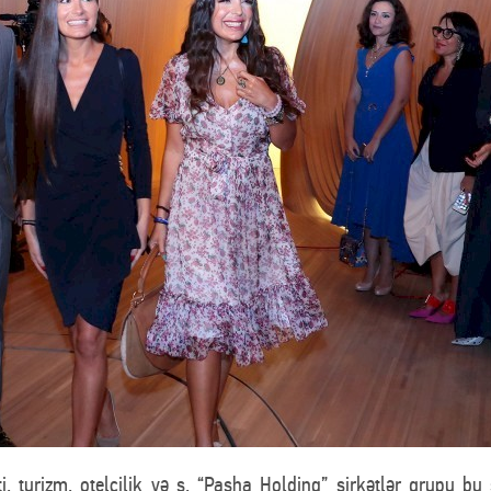
i, turizm, otelçilik və s. “Pasha Holding” şirkətlər qrupu bu