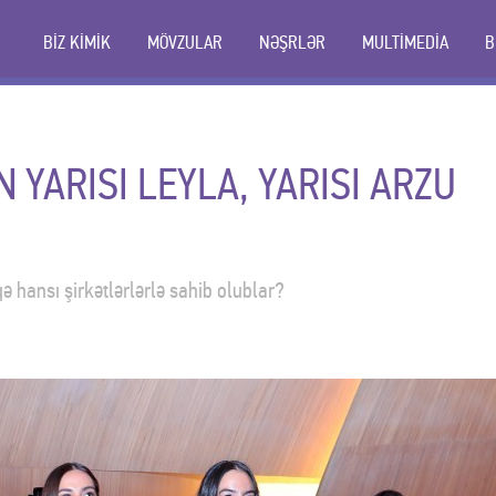
BİZ KİMİK
MÖVZULAR
NƏŞRLƏR
MULTİMEDİA
B
 YARISI LEYLA, YARISI ARZU
qə hansı şirkətlərlərlə sahib olublar?