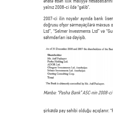
əhatə edən illik maliyyə hesabatları
yalnız 2008-ci ildə “gəlib”.
2007-ci ilin noyabr ayında bank lise
doğrusu ofşor sərmayəçilərə məxsus ol
Ltd”, “Selmer Investments Ltd” və “Gus
səhmdarları isə dəyişib.
Mənbə: “Pasha Bank” ASC-nin 2008-ci i
şirkətdə pay sahibi olduğu açıqlanır. 