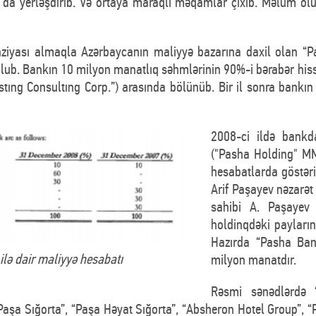
nı da yerləşdirib. Və ortaya maraqlı məqamlar çıxıb. Məlum ol
nziyası almaqla Azərbaycanın maliyyə bazarına daxil olan “Pa
ub. Bankın 10 milyon manatlıq səhmlərinin 90%-i bərabər hiss
tıng Consultıng Corp.”) arasında bölünüb. Bir il sonra bankın
2008-ci ildə bankd
("Pasha Holding" M
hesabatlarda göstəril
Arif Paşayev nəzarət 
sahibi A. Paşayev
holdinqdəki payların
Hazırda “Pasha Ban
lə dair maliyyə hesabatı
milyon manatdır.
Rəsmi sənədlərdə 
“Paşa Sığorta”, “Paşa Həyat Sığorta”, “Absheron Hotel Group”,