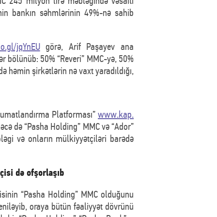
C 245 milyon lirə məbləğində vəsaiti
in bankın səhmlərinin 49%-nə sahib
oo.gl/jqYnEU
görə, Arif Paşayev ana
abər bölünüb: 50% “Reveri” MMC-yə, 50%
 həmin şirkətlərin nə vaxt yaradıldığı,
əlumatlandırma Platforması”
www.kap.
eləcə də “Pasha Holding” MMC və “Ador”
əgi və onların mülkiyyətçiləri barədə
isi də ofşorlaşıb
sçisinin “Pasha Holding” MMC olduğunu
eniləyib, oraya bütün fəaliyyət dövrünü