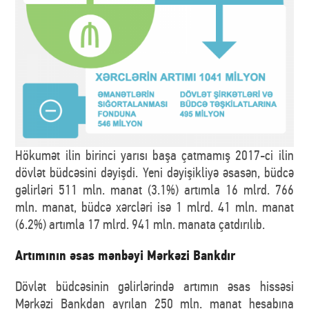
Hökumət ilin birinci yarısı başa çatmamış 2017-ci ilin
dövlət büdcəsini dəyişdi. Yeni dəyişikliyə əsasən, büdcə
gəlirləri 511 mln. manat (3.1%) artımla 16 mlrd. 766
mln. manat, büdcə xərcləri isə 1 mlrd. 41 mln. manat
(6.2%) artımla 17 mlrd. 941 mln. manata çatdırılıb.
Artımının əsas mənbəyi Mərkəzi Bankdır
Dövlət büdcəsinin gəlirlərində artımın əsas hissəsi
Mərkəzi Bankdan ayrılan 250 mln. manat hesabına