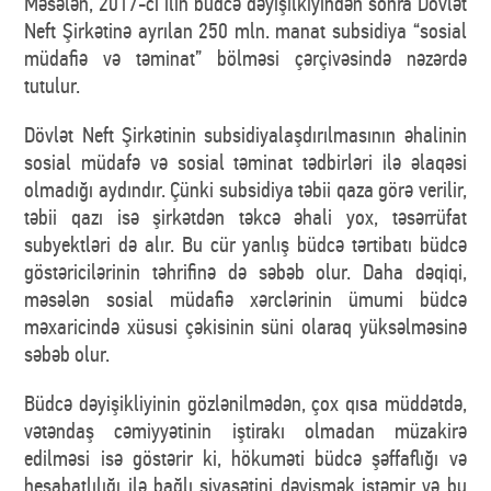
Məsələn, 2017-ci ilin büdcə dəyişilkiyindən sonra Dövlət
Neft Şirkətinə ayrılan 250 mln. manat subsidiya “sosial
müdafiə və təminat” bölməsi çərçivəsində nəzərdə
tutulur.
Dövlət Neft Şirkətinin subsidiyalaşdırılmasının əhalinin
sosial müdafə və sosial təminat tədbirləri ilə əlaqəsi
olmadığı aydındır. Çünki subsidiya təbii qaza görə verilir,
təbii qazı isə şirkətdən təkcə əhali yox, təsərrüfat
subyektləri də alır. Bu cür yanlış büdcə tərtibatı büdcə
göstəricilərinin təhrifinə də səbəb olur. Daha dəqiqi,
məsələn sosial müdafiə xərclərinin ümumi büdcə
məxaricində xüsusi çəkisinin süni olaraq yüksəlməsinə
səbəb olur.
Büdcə dəyişikliyinin gözlənilmədən, çox qısa müddətdə,
vətəndaş cəmiyyətinin iştirakı olmadan müzakirə
edilməsi isə göstərir ki, hökuməti büdcə şəffaflığı və
hesabatlılığı ilə bağlı siyasətini dəyişmək istəmir və bu