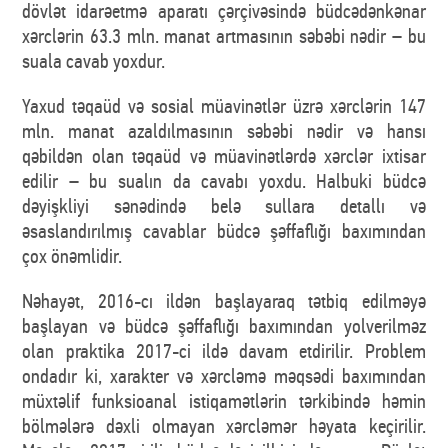
dövlət idarəetmə aparatı çərçivəsində büdcədənkənar
xərclərin 63.3 mln. manat artmasının səbəbi nədir – bu
suala cavab yoxdur.
Yaxud təqaüd və sosial müavinətlər üzrə xərclərin 147
mln. manat azaldılmasının səbəbi nədir və hansı
qəbildən olan təqaüd və müavinətlərdə xərclər ixtisar
edilir – bu sualın da cavabı yoxdu. Halbuki büdcə
dəyişkliyi sənədində belə sullara detallı və
əsaslandırılmış cavablar büdcə şəffaflığı baxımından
çox önəmlidir.
Nəhayət, 2016-cı ildən başlayaraq tətbiq edilməyə
başlayan və büdcə şəffaflığı baxımından yolverilməz
olan praktika 2017-ci ildə davam etdirilir. Problem
ondadır ki, xarakter və xərcləmə məqsədi baxımından
müxtəlif funksioanal istiqamətlərin tərkibində həmin
bölmələrə dəxli olmayan xərcləmər həyata keçirilir.