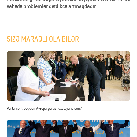
sahədə problemlər getdikcə artmaqdadır.
SİZƏ MARAQLI OLA BİLƏR
Parlament seçkisi: Avropa Şurası üzvlüyünə son?