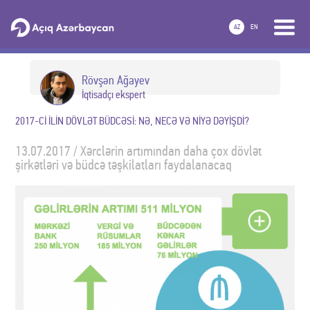
AZ
EN
Rövşən Ağayev
İqtisadçı ekspert
2017-Cİ İLİN DÖVLƏT BÜDCƏSİ: NƏ, NECƏ VƏ NİYƏ DƏYİŞDİ?
13.07.2017 / Xərclərin artımından daha çox dövlət
şirkətləri və büdcə təşkilatları faydalanacaq