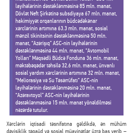
layihələrinin dəstəklənməsinə 85 mln. manat,
Dövlət Neft Şirkətinə subsdiyaya 67 mln. manat,
hakimiyyət orqanlarının büdcədəkənar
xərclərinin artımına 63.3 mln. manat, sosial
mənzil tikinitsinin dəstəklənməsinə 50 mln.
manat, “Azərişıq” ASC-nin layihələrinin
dəstəklənməsinə 44 mln. manat, “Avtomobil
Yolları” Məqsədli Büdcə Fonduna 36 mln. manat,
məktəbəqədər təhsilə 32.6 mln. manat, ünvanlı
sosial yardım xərclərinin artımına 32 mln. manat,
“Meliorasiya və Su Təsərrüfatı” ASC-nin
layihələrinin dəstəklənməsinə 20 mln. manat,
“Azəravtoyol” ASC-nin layihələrinin
dəstəklənməsinə 15 mln. manat yönəldilməsi
nəzərdə tutulur.
Xərclərin iqtisadi təsnifatına gəldikdə, ən mühüm
dəyişiklik təqaüd və sosial müavinətlər üzrə baş verib –