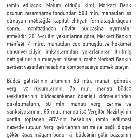
təmin ediləcək. Məlum olduğu kimi, Mərkəzi Bank
özünün nizamnamə fondundan 500 mln. manatdan az
olmayan məbləğdə kapital ehtiyatı formalaşdırdıqdan
sonra, mənfəətindən dövlət büdcəsinə ayırmalar
etməlidir. 2016-cı ilin yekunlarına görə, Mərkəzi Bankın
mənfəəti 4 mlrd. manatdan çox olmuşdu və hökumət
qanunvericiliyin imkanlarından yararlanaraq itirilmiş
neft gəlirlərinin müəyyən hissəsini məhz Mərkəzi Bankın
sərbəst vəsaitləri hesabına kompensasiya etmək istəyir.
Büdcə gəlirlərinin artımının 50 mln. manatı gömrük
vergi və rüsumlarının, 76 mln. manatı büdcə
təşkilatlarının büdcədənkənar ödənişli xidmətlərindən
daxilolmaların, 50 mln. manatı vergi cərimə və
sanksiyalarının, 85 mln. manatı isə Vergilər Nazirliyinin
xəttilə toplanan ƏDV-nin hesabına təmin edilməsi
nəzərdə tutulur. Vergi gəlirlərinin artımı ilə bağlı diqqət
çəkən əsas məqam budur ki, büdcənin gəlir bazasının