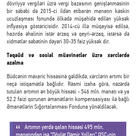
dövriyyə vergiləri üzrə vergi bazasının genişlənməsinin
bir səbəbi də 2015-ci ildən etibarən manatın kəskin
ucuzlaşması fonunda ölkədə müşahidə edilən yüksək
inflyasiya göstəricisidir. 2014-cü illə müqayisə edilsə,
hazırda əhalinin istər ərzaq və qeyri-ərzaq, istərsə də
xidmətlər səbətinin dəyəri 30-35 faiz yüksək dir.
Təqaüd və sosial müavinətlər üzrə xərclərdə
azalma
Büdcənin məxaric hissəsinə gəldikdə, xərclərin artımı bir
neçə istiqamətlə bağlıdır. Rəsmi izaha görə, nəzərdə
tutulan artımın ən böyük hissəsi - 546 mln. manatı və ya
52.2 faizi qorunan əmanətlərin kompensasiyası ilə bağlı
Əmanətlərin Sığortalanması Fonduna yönəldiləcək.
Artımın yerdə qalan hissəsi 495 mln.
manatından isə “Dövlət Dəmir Yolları” QSC-nin