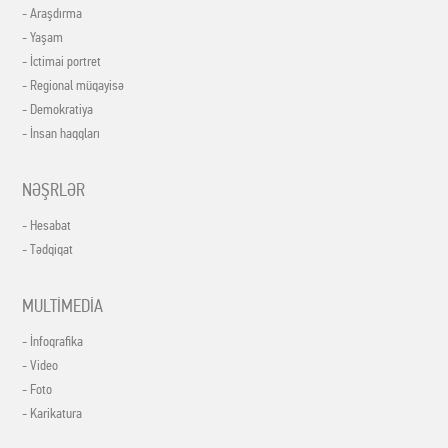
- Araşdırma
- Yaşam
- İctimai portret
- Regional müqayisə
- Demokratiya
- İnsan haqqları
NƏŞRLƏR
- Hesabat
- Tədqiqat
MULTİMEDİA
- İnfoqrafika
- Video
- Foto
- Karikatura