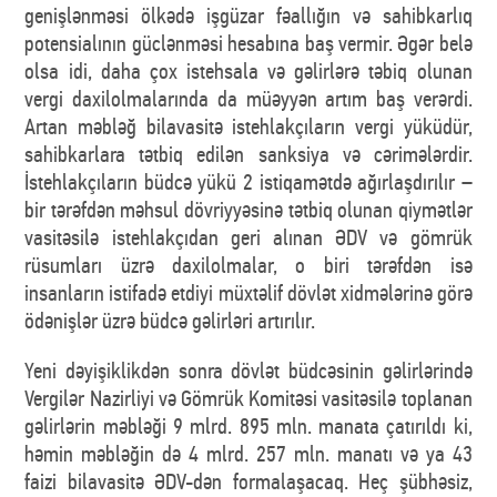
genişlənməsi ölkədə işgüzar fəallığın və sahibkarlıq
potensialının güclənməsi hesabına baş vermir. Əgər belə
olsa idi, daha çox istehsala və gəlirlərə təbiq olunan
vergi daxilolmalarında da müəyyən artım baş verərdi.
Artan məbləğ bilavasitə istehlakçıların vergi yüküdür,
sahibkarlara tətbiq edilən sanksiya və cərimələrdir.
İstehlakçıların büdcə yükü 2 istiqamətdə ağırlaşdırılır –
bir tərəfdən məhsul dövriyyəsinə tətbiq olunan qiymətlər
vasitəsilə istehlakçıdan geri alınan ƏDV və gömrük
rüsumları üzrə daxilolmalar, o biri tərəfdən isə
insanların istifadə etdiyi müxtəlif dövlət xidmələrinə görə
ödənişlər üzrə büdcə gəlirləri artırılır.
Yeni dəyişiklikdən sonra dövlət büdcəsinin gəlirlərində
Vergilər Nazirliyi və Gömrük Komitəsi vasitəsilə toplanan
gəlirlərin məbləği 9 mlrd. 895 mln. manata çatırıldı ki,
həmin məbləğin də 4 mlrd. 257 mln. manatı və ya 43
faizi bilavasitə ƏDV-dən formalaşacaq. Heç şübhəsiz,