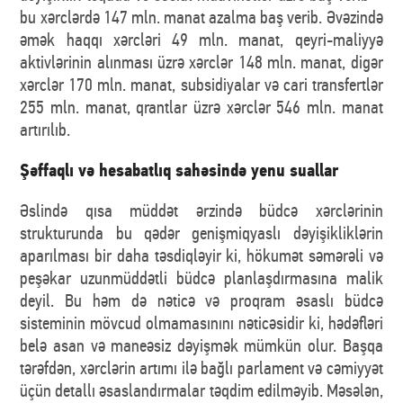
bu xərclərdə 147 mln. manat azalma baş verib. Əvəzində
əmək haqqı xərcləri 49 mln. manat, qeyri-maliyyə
aktivlərinin alınması üzrə xərclər 148 mln. manat, digər
xərclər 170 mln. manat, subsidiyalar və cari transfertlər
255 mln. manat, qrantlar üzrə xərclər 546 mln. manat
artırılıb.
Şəffaqlı və hesabatlıq sahəsində yenu suallar
Əslində qısa müddət ərzində büdcə xərclərinin
strukturunda bu qədər genişmiqyaslı dəyişikliklərin
aparılması bir daha təsdiqləyir ki, hökumət səmərəli və
peşəkar uzunmüddətli büdcə planlaşdırmasına malik
deyil. Bu həm də nəticə və proqram əsaslı büdcə
sisteminin mövcud olmamasınını nəticəsidir ki, hədəfləri
belə asan və maneəsiz dəyişmək mümkün olur. Başqa
tərəfdən, xərclərin artımı ilə bağlı parlament və cəmiyyət
üçün detallı əsaslandırmalar təqdim edilməyib. Məsələn,