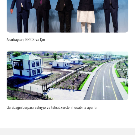
Azərbaycan, BRICS və Çin
Qarabağın bərpası səhiyyə və təhsil xərcləri hesabına aparılır