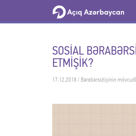
SOSİAL BƏRABƏRSİ
ETMİŞİK?
17.12.2018 / Bərabərsizliyinin mövcudl