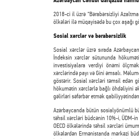
Azərbaycan Cənubi Qafqazda hamıda
2018-ci il üzrə “Bərabərsizliyi Azalt
ölkələri ilə müqayisədə bu çox aşağı gö
Sosial xərclər və bərabərsizlik
Sosial xərclər üzrə sırada Azərbayca
İndeksin xərclər sütununda hökumətin
investisiyalara verdiyi önəmi ölçmə
xərclərində payı və Gini əmsalı. Məlumd
göstərir. Sosial xərcləri təmsil edən gö
hökumətin xərclərlə bağlı öhdəliyini 
gəlirləri səfərbər etmək qabiliyyətində
Azərbaycanda bütün sosialyönümlü büdc
təhsil xərcləri büdcənin 10%-i, ÜDM-in 
OECD ölkələrində təhsil xərcləri ümu
ölkələrdən Ermənistanda mərkəzi büdc