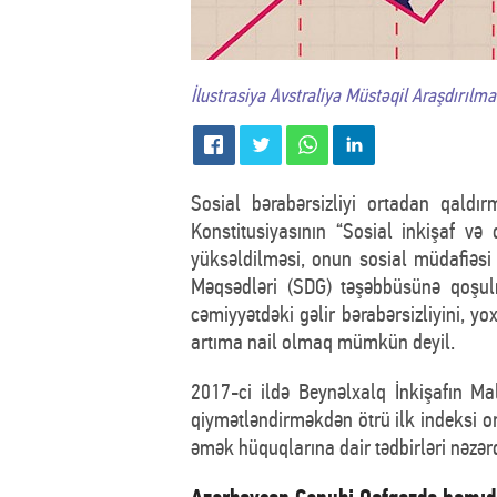
İlustrasiya Avstraliya Müstəqil Araşdırıl
Sosial bərabərsizliyi ortadan qaldı
Konstitusiyasının “Sosial inkişaf və
yüksəldilməsi, onun sosial müdafiəsi 
Məqsədləri (SDG) təşəbbüsünə qoşul
cəmiyyətdəki gəlir bərabərsizliyini, y
artıma nail olmaq mümkün deyil.
2017-ci ildə Beynəlxalq İnkişafın Mal
qiymətləndirməkdən ötrü ilk indeksi or
əmək hüquqlarına dair tədbirləri nəzərdə