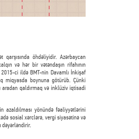
t qarşısında öhdəliyidir. Azərbaycan
alqın və hər bir vətəndaşın rifahının
, 2015-ci ildə BMT-nin Davamlı İnkişaf
alq miqyasda boynuna götürüb. Çünki
u aradan qaldırmaq və inklüziv iqtisadi
in azaldılması yönündə fəaliyyətlərini
də sosial xərclərə, vergi siyasətinə və
 dəyərləndirir.