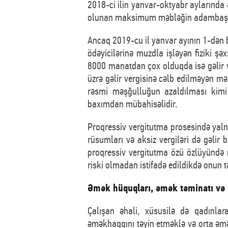
2018-ci ilin yanvar-oktyabr aylarında
olunan maksimum məbləğin adambaşın
Ancaq 2019-cu il yanvar ayının 1-dən bə
ödəyicilərinə muzdla işləyən fiziki şə
8000 manatdan çox olduqda isə gəlir v
üzrə gəlir vergisinə cəlb edilməyən m
rəsmi məşğulluğun azaldılması kimi e
baxımdan mübahisəlidir.
Proqressiv vergitutma prosesində yalnız
rüsumları və aksiz vergiləri də gəlir 
proqressiv vergitutma özü özlüyündə 
riski olmadan istifadə edildikdə onun t
Əmək hüquqları, əmək təminatı və 
Çalışan əhali, xüsusilə də qadınla
əməkhaqqını təyin etməklə və orta əmə