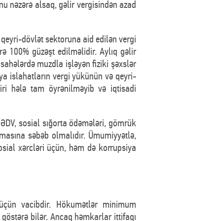
u nəzərə alsaq, gəlir vergisindən azad
 qeyri-dövlət sektoruna aid edilən vergi
rə 100% güzəşt edilməlidir. Aylıq gəlir
ahələrdə muzdla işləyən fiziki şəxslər
a islahatların vergi yükünün və qeyri-
iri hələ tam öyrənilməyib və iqtisadi
i, ƏDV, sosial sığorta ödəmələri, gömrük
zalmasına səbəb olmalıdır. Ümumiyyətlə,
sial xərcləri üçün, həm də korrupsiya
ı üçün vacibdir. Hökumətlər minimum
östərə bilər. Ancaq həmkarlar ittifaqı