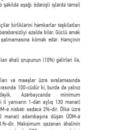
b şəkildə aşağı ödənişli işlərdə təmsil
çilər birliklərini həmkarlar təşkilatları
bərabərsizliyi azalda bilər. Güclü əmək
ruz qalmamasına kömək edər. Həmçinin
n əhali qrupunun (10%) gəlirləri ilə,
ları və maaşlar üzrə sıralamasında
rasında 100-cüdür ki, burda da yalnız
lidəyik. Azərbaycanda minimum
i il yanvarın 1-dən aylıq 130 manat)
-ə nisbəti sadəcə 2%-dir. Ölkə üzrə
220 manat) adambaşına düşən ÜDM-ə
.3.%-dir. Maksimum qazanan əhalinin