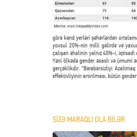
görə kənd yerləri şəhərlərdən ortalama
yoxsul 20%-nin milli gəlirdə və yaxu
çalışan əhalinin yalnız 40%-i, iqtisadi
Yəni ölkədə gender əsaslı və ümumi əm
gerçəklikdir. “Bərabərsizliyi Azaltmaq
effektivliyinin artırılması, bütün gend
SİZƏ MARAQLI OLA BİLƏR