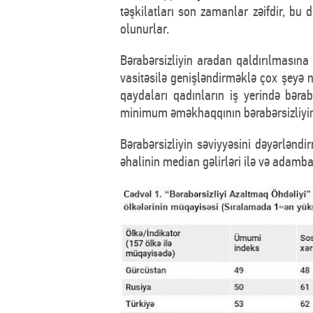
təşkilatları son zamanlar zəifdir, bu 
olunurlar.
Bərabərsizliyin aradan qaldırılmasına tə
vasitəsilə genişləndirməklə çox şeyə n
qaydaları qadınların iş yerində bər
minimum əməkhaqqının bərabərsizliyin 
Bərabərsizliyin səviyyəsini dəyərlən
əhalinin median gəlirləri ilə və adam