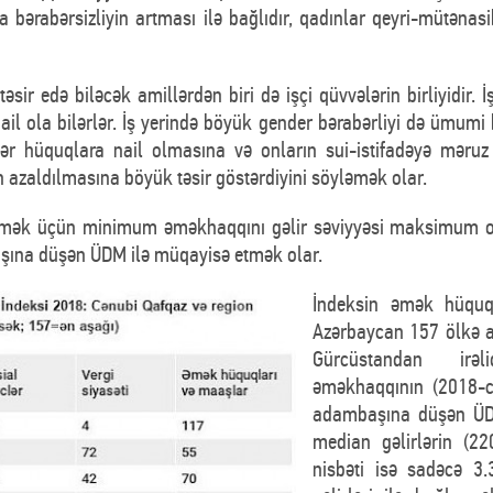
da bərabərsizliyin artması ilə bağlıdır, qadınlar qeyri-mütənasi
sir edə biləcək amillərdən biri də işçi qüvvələrin birliyidir. İş
ail ola bilərlər. İş yerində böyük gender bərabərliyi də ümumi 
abər hüquqlara nail olmasına və onların sui-istifadəyə mə
azaldılmasına böyük təsir göstərdiyini söyləmək olar.
dirmək üçün minimum əməkhaqqını gəlir səviyyəsi maksimum ola
başına düşən ÜDM ilə müqayisə etmək olar.
İndeksin əmək hüquq
Azərbaycan 157 ölkə a
Gürcüstandan irə
əməkhaqqının (2018-c
adambaşına düşən ÜDM
median gəlirlərin (
nisbəti isə sadəcə 3