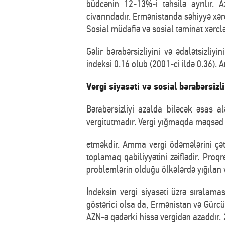
büdcənin 12-13%-i təhsilə ayrılır. 
civarındadır. Ermənistanda səhiyyə xər
Sosial müdafiə və sosial təminat xərclə
Gəlir bərabərsizliyini və ədalətsizl
indeksi 0.16 olub (2001-ci ildə 0.36). A
Vergi siyasəti və sosial bərabərsizl
Bərabərsizliyi azalda biləcək əsas a
vergitutmadır. Vergi yığmaqda məqsəd 
etməkdir. Amma vergi ödəmələrini çətin
toplamaq qabiliyyətini zəiflədir. Proq
problemlərin olduğu ölkələrdə yığılan v
İndeksin vergi siyasəti üzrə sıralam
göstərici olsa da, Ermənistan və Gür
AZN-ə qədərki hissə vergidən azaddır.