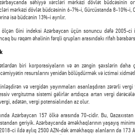
Azərbaycanda səhiyyə xərcləri mərkəzi dövlət büdcəsinin 
cləri mərkəzi dövlət büdcəsinin 6-7%-i, Gürcüstanda 8-10%-i, 
rinə isə büdcənin 13%-i ayrılır.
iyini ölçən Gini indeksi Azərbaycan üçün sonuncu dəfə 2005-ci
ncaq bu rəqəm əhalinin fərqli qrupları arasındakı rifah bərabərsi
ik
lətlərdən biri korporasiyaların və ən zəngin şəxslərin daha
cəmiyyətin resurslarını yenidən bölüşdürmək və ictimai xidmət
ləşdirən və vergidən yayınmaları asanlaşdıran zərərli vergi tə
ressiv vergitutma sistemi gəlirlər artdıqca artan vergi dərəcələ
ergi, adətən, vergi potensialından az olur.
asında Azərbaycan 157 ölkə arasında 70-cidir. Bu, Qazaxısta
cüstandan geriyik. Azərbaycanda əməkhaqlarının yaşayış minim
 2018-ci ildə aylıq 2500 AZN-dək əməkhaqqı alanların da 173 AZ