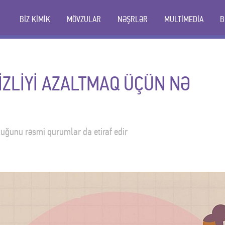
BİZ KİMİK
MÖVZULAR
NƏŞRLƏR
MULTİMEDİA
B
ZLİYİ AZALTMAQ ÜÇÜN NƏ
uğunu rəsmi qurumlar da etiraf edir