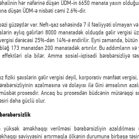
 əhalinin hər nəfərinə düşən ÜDM-in 6650 manata yaxın olduğun
a düşən ÜDM-ə nisbəti cəmi 2.6%-dir.
zi güzəştlər var. Neft-qaz sahəsində 7 il fəaliyyəti olmayan və
xslərin aylıq gəlirləri 8000 manatadək olduqda gəlir vergisi üz
ergisi dərəcəsi 25%-dən 14%-ə endirilir. Eyni zamanda, bütün s
əbləğ 173 manatdan 200 manatadək artırılır. Bu addımların və y
ffektləri ola bilər. Amma sosial-iqtisadi bərabərsizliyə təs
 fiziki şəxslərin gəlir vergisi deyil, korporativ mənfəət vergis
bərabərsizliyinin azalmasına və dolayısı ilə Gini əmsalının a
müsbət prosesdir. Ancaq bu prosesdən büdcənin mütərəqqi so
əsiri daha güclü olur.
bərabərsizlik
ra yüksək əməkhaqqı verilməsi bərabərsizliyin azaldılmas
khaqqı səviyyəsini artırmaqla ölkənin durumuna birbaşa təsir g