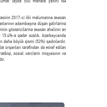
məlumat (ayda 500 manata yaxın) isə
təsinin 2017-ci ilki məlumatına əsasən
fatlarının adambaşına düşən gəlirlərinə
inin göstəricilərinə əsasən əhalinin ən
də 15.4%-ə qədər azalıb. Azərbaycanda
inin daha böyük qismi (52%) qadınlardır.
 orqanları tərəfindən də etiraf edilən
tətbiqi, sosial xərclərin miqyasının və
ır.