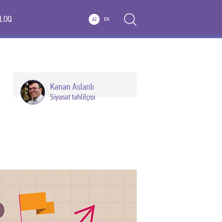
LOQ
AZ
EN
Kənan Aslanlı
Siyasət təhlilçisi