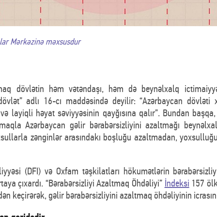
malar Mərkəzinə məxsusdur
rmaq dövlətin həm vətəndaşı, həm də beynəlxalq ictimaiyyə
 dövlət” adlı 16-cı maddəsində deyilir: “Azərbaycan dövləti x
və layiqli həyat səviyyəsinin qayğısına qalır”. Bundan başqa
maqla Azərbaycan gəlir bərabərsizliyini azaltmağı beynəlx
oxsullarla zənginlər arasındakı boşluğu azaltmadan, yoxsulluğ
iyyəsi (DFI) və Oxfam təşkilatları hökumətlərin bərabərsizliy
taya çıxardı. “Bərabərsizliyi Azaltmaq Öhdəliyi”
İndeksi
157 ölkə
n keçirərək, gəlir bərabərsizliyini azaltmaq öhdəliyinin icrasını