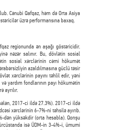
olub. Cənubi Qafqaz, həm də Orta Asiya
östəricilər üzrə performansına baxaq.
qaz regionunda ən aşağı göstəricidir.
nə nəzər salınır. Bu, dövlətin sosial
ətin sosial xərclərinin cəmi hökumət
ərabərsizliyin azaldılmasına güclü təsir
vlət xərclərinin payını təhlil edir, yəni
i və yardım fondlarının payı hökumətin
 ayrılır.
lən, 2017-ci ildə 27.3%). 2017-ci ildə
cəsi xərclərinin 6-7%-ni təhsilə ayırıb.
%-dən yüksəkdir (orta hesabla). Qonşu
 Gürcüstanda isə ÜDM-in 3-4%-i, ümumi