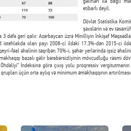
gəlirləri ilə bağlı 
etibarlı deyil.
Dövlət Statistika Komi
şəxslərin və ev təsərrü
 3 dəfə geri qalır. Azərbaycan üzrə Minilliyin İnkişaf Məqsədlər
d istehlakda olan payı 2008-ci ildəki 17.3%-dən 2015-ci il
 qeyri-fəal əhalinin təqribən 70%-i, şəhər yerlərində işsiz əhal
əkhaqqı bazalı gəlir bərabərsizliyinin mövcudluğu rəsmi dövlət
 Öhdəliyi” İndeksinə görə çıxış yolu proqressiv vergitutmanın 
er qrupları üçün orta aylıq və minimum əməkhaqqının artırılmasıd