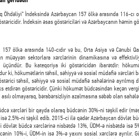
n geridədir
maq Öhdəliyi” İndeksində Azərbaycan 157 ölkə arasında 116-cı 
stəricidir. İndeksin əsas göstəriciləri və Azərbaycanın həmin g
n 157 ölkə arasında 140-cıdır və bu, Orta Asiya və Cənubi Qaf
 müəyyən sektorlara xərclərinin dinamikasına və effektivliyi
k üçündür. Bu kateqoriya iki göstəricidən ibarətdir: hökum
ur ki, hökumətlərin təhsil, səhiyyə və sosial müdafiə xərcləri b
stərici təhsil, səhiyyə və sosial müdafiə sahələrinə ayrılmış dö
əks etdirən göstəricidir. Çünki hökumət büdcəsindən keçən verg
n asılı olmayaraq, bərabərsizliyin azalmasına səbəb olan sahələrə
ə xərcləri bir qayda olaraq büdcənin 30%-ni təşkil edir (məsə
isə 2.5%-ni təşkil edib. 2015-ci ilə qədər Azərbaycan dövlət büd
mi dövlət büdcə xərclərinə nisbətdə 13%, ÜDM-ə nisbətdə isə 5
ənin 10%-i, ÜDM-in isə 3%-ə yaxını sosial xərclərə ayrılır.