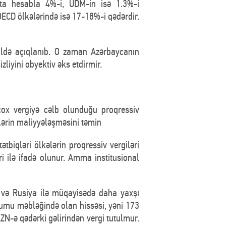
orta hesabla 4%-i, ÜDM-in isə 1.3%-i
OECD ölkələrində isə 17-18%-i qədərdir.
 ildə açıqlanıb. O zaman Azərbaycanın
zliyini obyektiv əks etdirmir.
 çox vergiyə cəlb olunduğu proqressiv
lərin maliyyələşməsini təmin
tbiqləri ölkələrin proqressiv vergiləri
ri ilə ifadə olunur. Amma institusional
n və Rusiya ilə müqayisədə daha yaxşı
umu məbləğində olan hissəsi, yəni 173
N-ə qədərki gəlirindən vergi tutulmur.