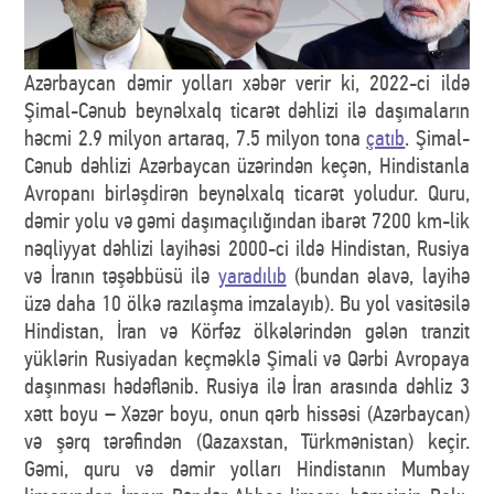
Azərbaycan dəmir yolları xəbər verir ki, 2022-ci ildə
Şimal-Cənub beynəlxalq ticarət dəhlizi ilə daşımaların
həcmi 2.9 milyon artaraq, 7.5 milyon tona
çatıb
. Şimal-
Cənub dəhlizi Azərbaycan üzərindən keçən, Hindistanla
Avropanı birləşdirən beynəlxalq ticarət yoludur. Quru,
dəmir yolu və gəmi daşımaçılığından ibarət 7200 km-lik
nəqliyyat dəhlizi layihəsi 2000-ci ildə Hindistan, Rusiya
və İranın təşəbbüsü ilə
yaradılıb
(bundan əlavə, layihə
üzə daha 10 ölkə razılaşma imzalayıb). Bu yol vasitəsilə
Hindistan, İran və Körfəz ölkələrindən gələn tranzit
yüklərin Rusiyadan keçməklə Şimali və Qərbi Avropaya
daşınması hədəflənib. Rusiya ilə İran arasında dəhliz 3
xətt boyu – Xəzər boyu, onun qərb hissəsi (Azərbaycan)
və şərq tərəfindən (Qazaxstan, Türkmənistan) keçir.
Gəmi, quru və dəmir yolları Hindistanın Mumbay