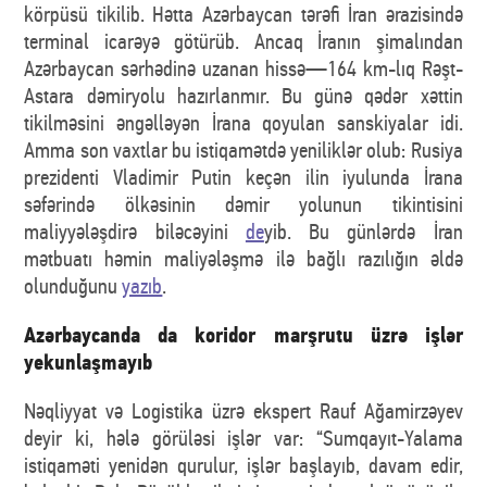
körpüsü tikilib. Hətta Azərbaycan tərəfi İran ərazisində
terminal icarəyə götürüb. Ancaq İranın şimalından
Azərbaycan sərhədinə uzanan hissə—164 km-lıq Rəşt-
Astara dəmiryolu hazırlanmır. Bu günə qədər xəttin
tikilməsini əngəlləyən İrana qoyulan sanskiyalar idi.
Amma son vaxtlar bu istiqamətdə yeniliklər olub: Rusiya
prezidenti Vladimir Putin keçən ilin iyulunda İrana
səfərində ölkəsinin dəmir yolunun tikintisini
maliyyələşdirə biləcəyini
de
yib. Bu günlərdə İran
mətbuatı həmin maliyələşmə ilə bağlı razılığın əldə
olunduğunu
yazıb
.
Azərbaycanda da koridor marşrutu üzrə işlər
yekunlaşmayıb
Nəqliyyat və Logistika üzrə ekspert Rauf Ağamirzəyev
deyir ki, hələ görüləsi işlər var: “Sumqayıt-Yalama
istiqaməti yenidən qurulur, işlər başlayıb, davam edir,