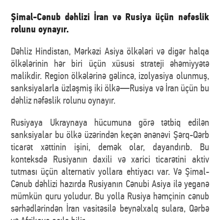
Şimal-Cənub dəhlizi İran və Rusiya üçün nəfəslik
rolunu oynayır.
Dəhliz Hindistan, Mərkəzi Asiya ölkələri və digər halqa
ölkələrinin hər biri üçün xüsusi strateji əhəmiyyətə
malikdir. Region ölkələrinə gəlincə, izolyasiya olunmuş,
sanksiyalarla üzləşmiş iki ölkə—Rusiya və İran üçün bu
dəhliz nəfəslik rolunu oynayır.
Rusiyaya Ukraynaya hücumuna görə tətbiq edilən
sanksiyalar bu ölkə üzərindən keçən ənənəvi Şərq-Qərb
ticarət xəttinin işini, demək olar, dayandırıb. Bu
konteksdə Rusiyanın daxili və xarici ticarətini aktiv
tutması üçün alternativ yollara ehtiyacı var. Və Şimal-
Cənub dəhlizi hazırda Rusiyanın Cənubi Asiya ilə yeganə
mümkün quru yoludur. Bu yolla Rusiya həmçinin cənub
sərhədlərindən İran vasitəsilə beynəlxalq sulara, Qərbə