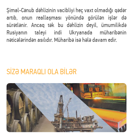
Şimal-Cənub dəhlizinin vacibliyi heç vaxt olmadığı qədər
artıb, onun reallaşması yönündə görülən işlər də
sürətlənir. Ancaq tək bu dəhlizin deyil, ümumilikdə
Rusiyanın taleyi indi Ukryanada müharibənin
nəticələrindən asılıdır. Müharibə isə hələ davam edir.
SİZƏ MARAQLI OLA BİLƏR