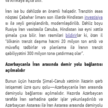
və Afrikaya açıla bilir.
İran isə bu dəhlizdə ən önəmli həlqədir. Tranzitin əsas
nöqtəsi Çabahar limanı son illərdə Hindistan
investisiya
sı ilə xeyli genişləndirib, modernləşdirilib. Dəhliz boyu
Rusiya İran vasitəsilə Cənuba, Hindistan isə eyni xəttlə
şimala çıxa bilir. İran rəsmiləri
bildirir
lər ki, ötən il
“ölkənin tranzit daşıma həcmi 20 milyon ton artıb və
müvafiq tədbirlər və planlama ilə İranın tranzit
qabiliyyətini 300 milyon tona çatdırmaq olar”.
Azərbaycanla İran arasında dəmir yolu bağlantısı
açılmalıdır
Bunun üçün hazırda Şimal-Cənub xəttinin Xəzərin qərb
istiqaməti üzrə quru qolu—Azərbaycanla İran arasında
dəmiryolu bağlantısı açılmalıdır. Hazırda Azərbaycan
tərəfdə İran sərhədinə qədər işlər yekunlaşdırılıb və
Azərbaycan Astarası ilə İran Astarası arasında dəmiryolu