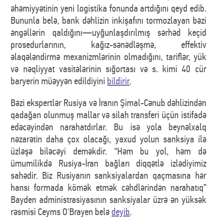
əhəmiyyətinin yeni logistika fonunda artdığını qeyd edib.
Bununla belə, bank dəhlizin inkişafını tormozlayan bəzi
əngəllərin qaldığını—uyğunlaşdırılmış sərhəd keçid
prosedurlarının, kağız-sənədləşmə, effektiv
əlaqələndirmə mexanizmlərinin olmadığını, tariflər, yük
və nəqliyyat vasitələrinin sığortası və s. kimi 40 cür
baryerin müəyyən edildiyini
bildirir
.
Bəzi ekspertlər Rusiya və İranın Şimal-Cənub dəhlizindən
qadağan olunmuş mallar və silah transferi üçün istifadə
edəcəyindən narahatdırlar. Bu isə yola beynəlxalq
nəzarətin daha çox olacağı, yaxud yolun sanksiya ilə
üzləşə biləcəyi deməkdir. “Həm bu yol, həm də
ümumilikdə Rusiya-İran bağları diqqətlə izlədiyimiz
sahədir. Biz Rusiyanın sanksiyalardan qaçmasına hər
hansı formada kömək etmək cəhdlərindən narahatıq”
Bayden administrasiyasının sanksiyalar üzrə ən yüksək
rəsmisi Ceyms O'Brayen belə
deyib
.