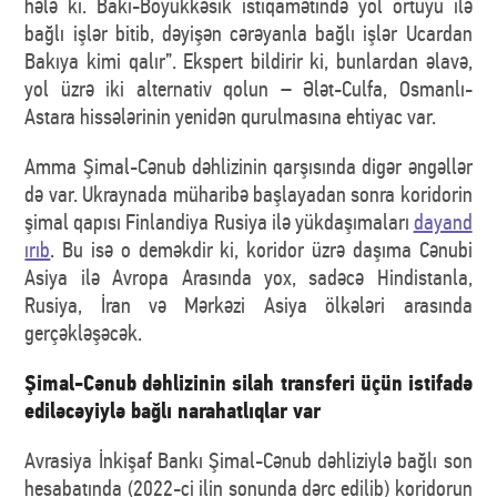
hələ ki. Bakı-Böyükkəsik istiqamətində yol örtüyü ilə
bağlı işlər bitib, dəyişən cərəyanla bağlı işlər Ucardan
Bakıya kimi qalır”. Ekspert bildirir ki, bunlardan əlavə,
yol üzrə iki alternativ qolun – Ələt-Culfa, Osmanlı-
Astara hissələrinin yenidən qurulmasına ehtiyac var.
Amma Şimal-Cənub dəhlizinin qarşısında digər əngəllər
də var. Ukraynada müharibə başlayadan sonra koridorin
şimal qapısı Finlandiya Rusiya ilə yükdaşımaları
dayand
ırıb
. Bu isə o deməkdir ki, koridor üzrə daşıma Cənubi
Asiya ilə Avropa Arasında yox, sadəcə Hindistanla,
Rusiya, İran və Mərkəzi Asiya ölkələri arasında
gerçəkləşəcək.
Şimal-Cənub dəhlizinin silah transferi üçün istifadə
ediləcəyiylə bağlı narahatlıqlar var
Avrasiya İnkişaf Bankı Şimal-Cənub dəhliziylə bağlı son
hesabatında (2022-ci ilin sonunda dərc edilib) koridorun