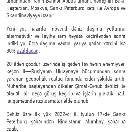
limanından İranın Bəndər Abbas limanı, həmçinin Bakı,
Həştərxan, Moskva, Sankt Peterburq xətti ilə Avropa və
Skandinaviyaya uzanır.
Yeni yol hazırda mövcud dəniz daşıma yollarına
alternativdir və layihə tam həyata keçiriləndən sonra
indiki yol üzrə daşıma vaxtını yarıya qədər, xərcini isə
30%
azaldacaq
.
20 ildən çoxdur üzərində iş gedən layihənin əhəmiyyəti
keçən il—Rusiyanın Ukraynaya hücumundan sonra
yaranan geopolitik reallıq fonunda ciddi şəkildə artıb.
Müharibə başlayandan ölkələr Şimal-Cənub dəhlizi ilə
əlaqəli bir neçə görüş keçirib və işlərin praktik həlli
istiqamətində razılaşmalar əldə olunub.
Dəhliz üzrə ilk yük 2022-ci il, iyulun 17-də Sankt
Peterburq şəhərindən Hindistanın Mumbay şəhərinə
çatıb.