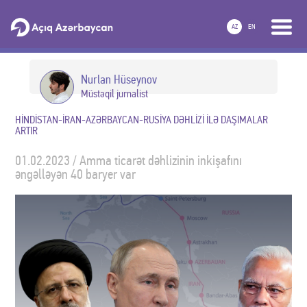
AZ
EN
Nurlan Hüseynov
Müstəqil jurnalist
HİNDİSTAN-İRAN-AZƏRBAYCAN-RUSİYA DƏHLİZİ İLƏ DAŞIMALAR
ARTIR
01.02.2023 / Amma ticarət dəhlizinin inkişafını
əngəlləyən 40 baryer var