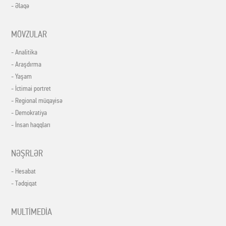
- Əlaqə
MÖVZULAR
- Analitika
- Araşdırma
- Yaşam
- İctimai portret
- Regional müqayisə
- Demokratiya
- İnsan haqqları
NƏŞRLƏR
- Hesabat
- Tədqiqat
MULTİMEDİA