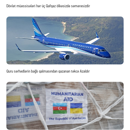
Dövlət müəssisələri hər üç Qafqaz ölkəsizdə səmərəsizdir
Quru sərhədlərin bağlı qalmasından qazanan təkcə Azaldır