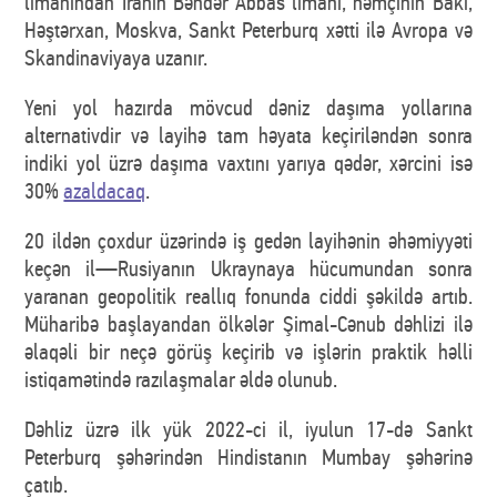
limanından İranın Bəndər Abbas limanı, həmçinin Bakı,
Həştərxan, Moskva, Sankt Peterburq xətti ilə Avropa və
Skandinaviyaya uzanır.
Yeni yol hazırda mövcud dəniz daşıma yollarına
alternativdir və layihə tam həyata keçiriləndən sonra
indiki yol üzrə daşıma vaxtını yarıya qədər, xərcini isə
30%
azaldacaq
.
20 ildən çoxdur üzərində iş gedən layihənin əhəmiyyəti
keçən il—Rusiyanın Ukraynaya hücumundan sonra
yaranan geopolitik reallıq fonunda ciddi şəkildə artıb.
Müharibə başlayandan ölkələr Şimal-Cənub dəhlizi ilə
əlaqəli bir neçə görüş keçirib və işlərin praktik həlli
istiqamətində razılaşmalar əldə olunub.
Dəhliz üzrə ilk yük 2022-ci il, iyulun 17-də Sankt
Peterburq şəhərindən Hindistanın Mumbay şəhərinə
çatıb.