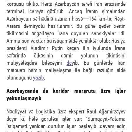
körpüsü tikilib. Hətta Azərbaycan tərəfi İran ərazisində
terminal icarəyə götürüb. Ancaq İranın şimalından
Azərbaycan sərhədinə uzanan hissə—164 km-lıq Rəşt-
Astara dəmiryolu hazırlanmır. Bu günə qədər xəttin
tikilməsini əngəlləyən İrana qoyulan sanskiyalar idi.
Amma son vaxtlar bu istiqamətdə yeniliklər olub: Rusiya
prezidenti Vladimir Putin keçən ilin iyulunda İrana
səfərində ölkəsinin dəmir yolunun tikintisini
maliyyələşdirə biləcəyini
de
yib. Bu günlərdə İran
mətbuatı həmin maliyələşmə ilə bağlı razılığın əldə
olunduğunu
yazıb
.
Azərbaycanda da koridor marşrutu üzrə işlər
yekunlaşmayıb
Nəqliyyat və Logistika üzrə ekspert Rauf Ağamirzəyev
deyir ki, hələ görüləsi işlər var: “Sumqayıt-Yalama
istiqaməti yenidən qurulur, işlər başlayıb, davam edir,