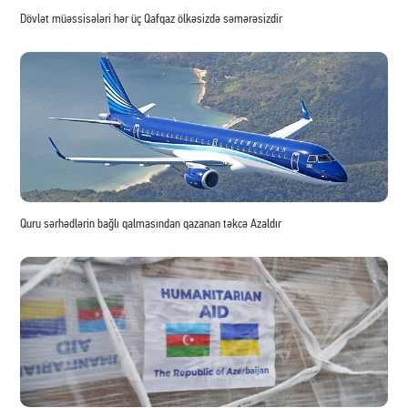
Dövlət müəssisələri hər üç Qafqaz ölkəsizdə səmərəsizdir
Quru sərhədlərin bağlı qalmasından qazanan təkcə Azaldır