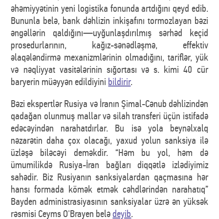
əhəmiyyətinin yeni logistika fonunda artdığını qeyd edib.
Bununla belə, bank dəhlizin inkişafını tormozlayan bəzi
əngəllərin qaldığını—uyğunlaşdırılmış sərhəd keçid
prosedurlarının, kağız-sənədləşmə, effektiv
əlaqələndirmə mexanizmlərinin olmadığını, tariflər, yük
və nəqliyyat vasitələrinin sığortası və s. kimi 40 cür
baryerin müəyyən edildiyini
bildirir
.
Bəzi ekspertlər Rusiya və İranın Şimal-Cənub dəhlizindən
qadağan olunmuş mallar və silah transferi üçün istifadə
edəcəyindən narahatdırlar. Bu isə yola beynəlxalq
nəzarətin daha çox olacağı, yaxud yolun sanksiya ilə
üzləşə biləcəyi deməkdir. “Həm bu yol, həm də
ümumilikdə Rusiya-İran bağları diqqətlə izlədiyimiz
sahədir. Biz Rusiyanın sanksiyalardan qaçmasına hər
hansı formada kömək etmək cəhdlərindən narahatıq”
Bayden administrasiyasının sanksiyalar üzrə ən yüksək
rəsmisi Ceyms O'Brayen belə
deyib
.