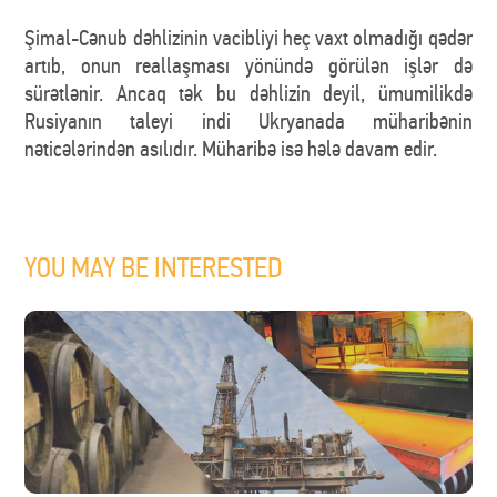
Şimal-Cənub dəhlizinin vacibliyi heç vaxt olmadığı qədər
artıb, onun reallaşması yönündə görülən işlər də
sürətlənir. Ancaq tək bu dəhlizin deyil, ümumilikdə
Rusiyanın taleyi indi Ukryanada müharibənin
nəticələrindən asılıdır. Müharibə isə hələ davam edir.
YOU MAY BE INTERESTED