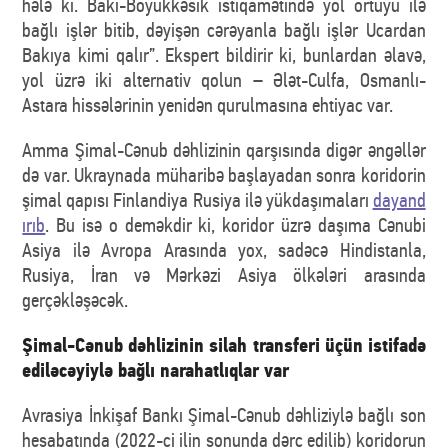
hələ ki. Bakı-Böyükkəsik istiqamətində yol örtüyü ilə
bağlı işlər bitib, dəyişən cərəyanla bağlı işlər Ucardan
Bakıya kimi qalır”. Ekspert bildirir ki, bunlardan əlavə,
yol üzrə iki alternativ qolun – Ələt-Culfa, Osmanlı-
Astara hissələrinin yenidən qurulmasına ehtiyac var.
Amma Şimal-Cənub dəhlizinin qarşısında digər əngəllər
də var. Ukraynada müharibə başlayadan sonra koridorin
şimal qapısı Finlandiya Rusiya ilə yükdaşımaları
dayand
ırıb
. Bu isə o deməkdir ki, koridor üzrə daşıma Cənubi
Asiya ilə Avropa Arasında yox, sadəcə Hindistanla,
Rusiya, İran və Mərkəzi Asiya ölkələri arasında
gerçəkləşəcək.
Şimal-Cənub dəhlizinin silah transferi üçün istifadə
ediləcəyiylə bağlı narahatlıqlar var
Avrasiya İnkişaf Bankı Şimal-Cənub dəhliziylə bağlı son
hesabatında (2022-ci ilin sonunda dərc edilib) koridorun