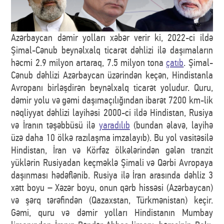
Azərbaycan dəmir yolları xəbər verir ki, 2022-ci ildə
Şimal-Cənub beynəlxalq ticarət dəhlizi ilə daşımaların
həcmi 2.9 milyon artaraq, 7.5 milyon tona
çatıb
. Şimal-
Cənub dəhlizi Azərbaycan üzərindən keçən, Hindistanla
Avropanı birləşdirən beynəlxalq ticarət yoludur. Quru,
dəmir yolu və gəmi daşımaçılığından ibarət 7200 km-lik
nəqliyyat dəhlizi layihəsi 2000-ci ildə Hindistan, Rusiya
və İranın təşəbbüsü ilə
yaradılıb
(bundan əlavə, layihə
üzə daha 10 ölkə razılaşma imzalayıb). Bu yol vasitəsilə
Hindistan, İran və Körfəz ölkələrindən gələn tranzit
yüklərin Rusiyadan keçməklə Şimali və Qərbi Avropaya
daşınması hədəflənib. Rusiya ilə İran arasında dəhliz 3
xətt boyu – Xəzər boyu, onun qərb hissəsi (Azərbaycan)
və şərq tərəfindən (Qazaxstan, Türkmənistan) keçir.
Gəmi, quru və dəmir yolları Hindistanın Mumbay