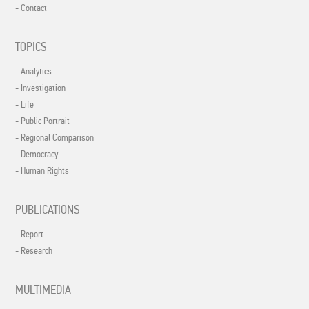
- Contact
TOPICS
- Analytics
- Investigation
- Life
- Public Portrait
- Regional Comparison
- Democracy
- Human Rights
PUBLICATIONS
- Report
- Research
MULTIMEDIA