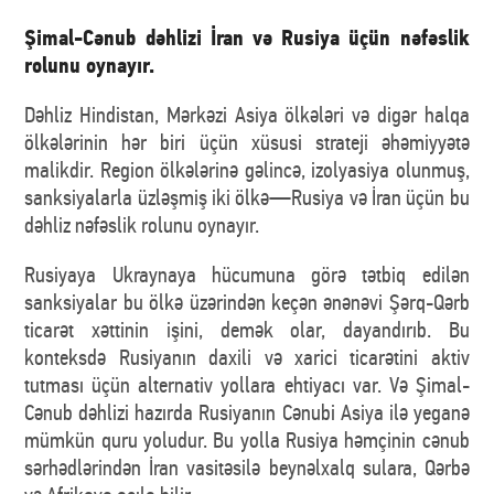
Şimal-Cənub dəhlizi İran və Rusiya üçün nəfəslik
rolunu oynayır.
Dəhliz Hindistan, Mərkəzi Asiya ölkələri və digər halqa
ölkələrinin hər biri üçün xüsusi strateji əhəmiyyətə
malikdir. Region ölkələrinə gəlincə, izolyasiya olunmuş,
sanksiyalarla üzləşmiş iki ölkə—Rusiya və İran üçün bu
dəhliz nəfəslik rolunu oynayır.
Rusiyaya Ukraynaya hücumuna görə tətbiq edilən
sanksiyalar bu ölkə üzərindən keçən ənənəvi Şərq-Qərb
ticarət xəttinin işini, demək olar, dayandırıb. Bu
konteksdə Rusiyanın daxili və xarici ticarətini aktiv
tutması üçün alternativ yollara ehtiyacı var. Və Şimal-
Cənub dəhlizi hazırda Rusiyanın Cənubi Asiya ilə yeganə
mümkün quru yoludur. Bu yolla Rusiya həmçinin cənub
sərhədlərindən İran vasitəsilə beynəlxalq sulara, Qərbə