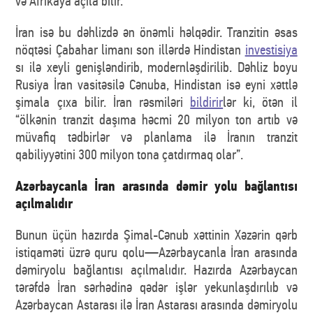
və Afrikaya açıla bilir.
İran isə bu dəhlizdə ən önəmli həlqədir. Tranzitin əsas
nöqtəsi Çabahar limanı son illərdə Hindistan
investisiya
sı ilə xeyli genişləndirib, modernləşdirilib. Dəhliz boyu
Rusiya İran vasitəsilə Cənuba, Hindistan isə eyni xəttlə
şimala çıxa bilir. İran rəsmiləri
bildirir
lər ki, ötən il
“ölkənin tranzit daşıma həcmi 20 milyon ton artıb və
müvafiq tədbirlər və planlama ilə İranın tranzit
qabiliyyətini 300 milyon tona çatdırmaq olar”.
Azərbaycanla İran arasında dəmir yolu bağlantısı
açılmalıdır
Bunun üçün hazırda Şimal-Cənub xəttinin Xəzərin qərb
istiqaməti üzrə quru qolu—Azərbaycanla İran arasında
dəmiryolu bağlantısı açılmalıdır. Hazırda Azərbaycan
tərəfdə İran sərhədinə qədər işlər yekunlaşdırılıb və
Azərbaycan Astarası ilə İran Astarası arasında dəmiryolu