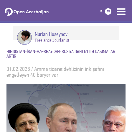
AZ
EN
Nurlan Huseynov
Freelance Jourlanist
HINDISTAN-İRAN-AZƏRBAYCAN-RUSIYA DƏHLIZI ILƏ DAŞIMALAR
ARTIR
01.02.2023 / Amma ticarət dəhlizinin inkişafını
əngəlləyən 40 baryer var