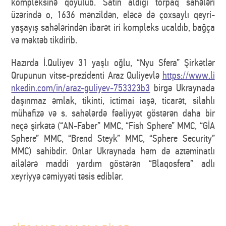
kompleksinə qoyulub. Satın aldığı torpaq sahələri
üzərində o, 1636 mənzildən, eləcə də çoxsaylı qeyri-
yaşayış sahələrindən ibarət iri kompleks ucaldıb, bağça
və məktəb tikdirib.
Hazırda İ.Quliyev 31 yaşlı oğlu, “Nyu Sfera” Şirkətlər
Qrupunun vitse-prezidenti Araz Quliyevlə
https://www.li
nkedin.com/in/araz-guliyev-753323b3
birgə Ukraynada
daşınmaz əmlak, tikinti, ictimai iaşə, ticarət, silahlı
mühafizə və s. sahələrdə fəaliyyət göstərən daha bir
neçə şirkətə (“AN-Faber” MMC, “Fish Sphere” MMC, “GİA
Sphere” MMC, “Brend Steyk” MMC, “Sphere Security”
MMC) sahibdir. Onlar Ukraynada həm də aztəminatlı
ailələrə maddi yardım göstərən “Blaqosfera” adlı
xeyriyyə cəmiyyəti təsis ediblər.