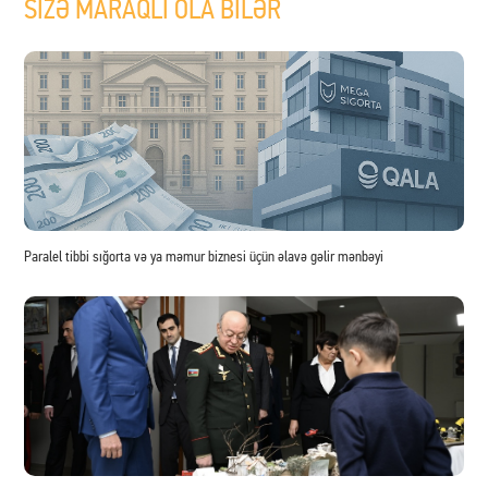
SİZƏ MARAQLI OLA BİLƏR
Paralel tibbi sığorta və ya məmur biznesi üçün əlavə gəlir mənbəyi