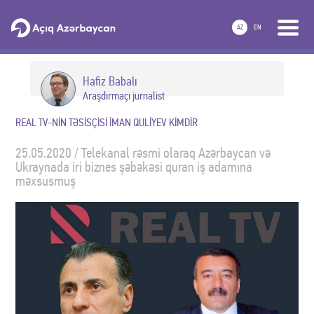
AZ
EN
Hafiz Babalı
Araşdırmaçı jurnalist
REAL TV-NİN TƏSİSÇİSİ İMAN QULİYEV KİMDİR
25.05.2020 / Telekanal rəsmi olaraq Azərbaycan və
Ukraynada iri biznes şəbəkəsi quran iş adamına
məxsusmuş