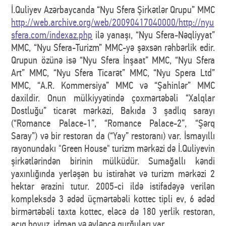
İ.Quliyev Azərbaycanda “Nyu Sfera Şirkətlər Qrupu” MMC
http://web.archive.org/web/20090417040000/http://nyu
sfera.com/indexaz.php
ilə yanaşı, “Nyu Sfera-Nəqliyyat”
MMC, “Nyu Sfera-Turizm” MMC-yə şəxsən rəhbərlik edir.
Qrupun özünə isə “Nyu Sfera İnşaat” MMC, “Nyu Sfera
Art” MMC, “Nyu Sfera Ticarət” MMC, “Nyu Spera Ltd”
MMC, “A.R. Kommersiya” MMC və “Şahinlər” MMC
daxildir. Onun mülkiyyətində çoxmərtəbəli “Xalqlar
Dostluğu” ticarət mərkəzi, Bakıda 3 şadlıq sarayı
(“Romance Palace-1”, “Romance Palace-2”, “Şərq
Saray”) və bir restoran da (“Yay” restoranı) var. İsmayıllı
rayonundakı "Green House" turizm mərkəzi də İ.Quliyevin
şirkətlərindən birinin mülküdür. Sumağallı kəndi
yaxınlığında yerləşən bu istirahət və turizm mərkəzi 2
hektar ərazini tutur. 2005-ci ildə istifadəyə verilən
kompleksdə 3 ədəd üçmərtəbəli kottec tipli ev, 6 ədəd
birmərtəbəli taxta kottec, eləcə də 180 yerlik restoran,
açıq hovuz, idman və əyləncə qurğuları var.