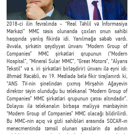
2018-ci ilin fevralında - “Real Təhlil və İnformasiya
Mərkəzi” MMC təsis olunanda çoxları onun sahibi
haqqında yanlış fikirdə idi. Yanılmağa səbəb vardı.
Əvvəla, şirkətin qeydiyyat ünvanı “Modern Group of
Companies” MMC şirkətləri qrupunun (“Modern
Hospital”, “Mineral Sular MMC”, “Great Motors”, “Alyans
Tekstil” və s. iri şirkətləri birləşdirir) ünvanı ilə eyni idi:
Əhməd Rəcəbli, ev 19. Mediada belə fikir tirajlanırdı ki,
“ANS TV-nin şinelindən çıxmış Mirşahin Ağayevin
direktor təyin olunduğu bu telekanal “Modern Group of
Companies” MMC şirkətləri qrupunun çatısı altındadır”.
Dolayısı ilə telekanalın birbaşa maliyyə mənbəyinin
“Modern Group of Companies” MMC olacağı bildirilirdi.
Bu MMC-nin açıq və gizli sahibləri arasında SOCAR-ın
menecmentində təmsil olunan şəxslərin də adının