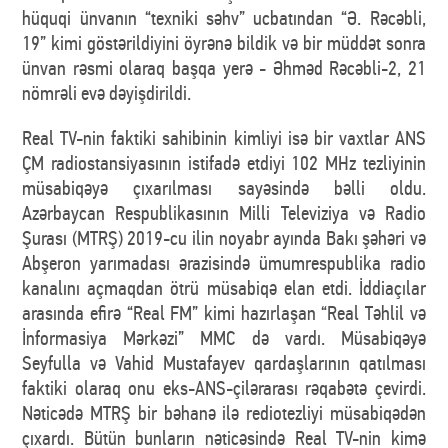
hüquqi ünvanın “texniki səhv” ucbatından “Ə. Rəcəbli,
19” kimi göstərildiyini öyrənə bildik və bir müddət sonra
ünvan rəsmi olaraq başqa yerə - Əhməd Rəcəbli-2, 21
nömrəli evə dəyişdirildi.
Real TV-nin faktiki sahibinin kimliyi isə bir vaxtlar ANS
ÇM radiostansiyasının istifadə etdiyi 102 MHz tezliyinin
müsabiqəyə çıxarılması sayəsində bəlli oldu.
Azərbaycan Respublikasının Milli Televiziya və Radio
Şurası (MTRŞ) 2019-cu ilin noyabr ayında Bakı şəhəri və
Abşeron yarımadası ərazisində ümumrespublika radio
kanalını açmaqdan ötrü müsabiqə elan etdi. İddiaçılar
arasında efirə “Real FM” kimi hazırlaşan “Real Təhlil və
İnformasiya Mərkəzi” MMC də vardı. Müsabiqəyə
Seyfulla və Vahid Mustafayev qardaşlarının qatılması
faktiki olaraq onu eks-ANS-çilərarası rəqabətə çevirdi.
Nəticədə MTRŞ bir bəhanə ilə rediotezliyi müsabiqədən
çıxardı. Bütün bunların nəticəsində Real TV-nin kimə