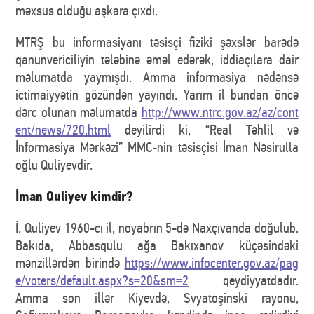
məxsus olduğu aşkara çıxdı.
MTRŞ bu informasiyanı təsisçi fiziki şəxslər barədə
qanunvericiliyin tələbinə əməl edərək, iddiaçılara dair
məlumatda yaymışdı. Amma informasiya nədənsə
ictimaiyyətin gözündən yayındı. Yarım il bundan öncə
dərc olunan məlumatda
http://www.ntrc.gov.az/az/cont
ent/news/720.html
deyilirdi ki, “Real Təhlil və
İnformasiya Mərkəzi” MMC-nin təsisçisi İman Nəsirulla
oğlu Quliyevdir.
İman Quliyev kimdir?
İ. Quliyev 1960-cı il, noyabrın 5-də Naxçıvanda doğulub.
Bakıda, Abbasqulu ağa Bakıxanov küçəsindəki
mənzillərdən birində
https://www.infocenter.gov.az/pag
e/voters/default.aspx?s=20&sm=2
qeydiyyatdadır.
Amma son illər Kiyevdə, Svyatoşinski rayonu,