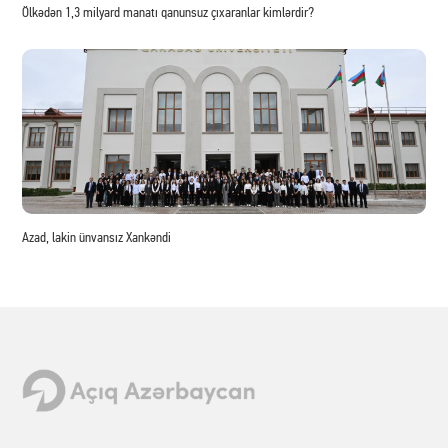
Ölkədən 1,3 milyard manatı qanunsuz çıxaranlar kimlərdir?
Azad, lakin ünvansız Xankəndi