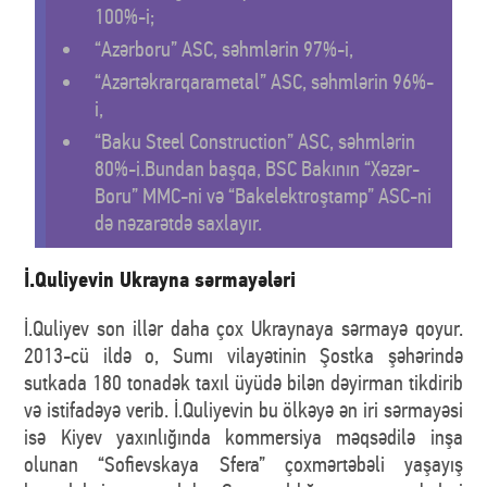
100%-i;
“Azərboru” ASC, səhmlərin 97%-i,
“Azərtəkrarqarametal” ASC, səhmlərin 96%-
i,
“Baku Steel Construction” ASC, səhmlərin
80%-i.Bundan başqa, BSC Bakının “Xəzər-
Boru” MMC-ni və “Bakelektroştamp” ASC-ni
də nəzarətdə saxlayır.
İ.Quliyevin Ukrayna sərmayələri
İ.Quliyev son illər daha çox Ukraynaya sərmayə qoyur.
2013-cü ildə o, Sumı vilayətinin Şostka şəhərində
sutkada 180 tonadək taxıl üyüdə bilən dəyirman tikdirib
və istifadəyə verib. İ.Quliyevin bu ölkəyə ən iri sərmayəsi
isə Kiyev yaxınlığında kommersiya məqsədilə inşa
olunan “Sofievskaya Sfera” çoxmərtəbəli yaşayış