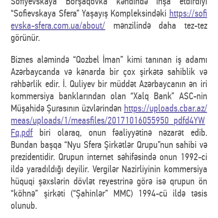
Sofiyevskaya Borşaqovka kəndində inşa etdirdiyi
“Sofievskaya Sfera” Yaşayış Kompleksindəki
https://sofi
evska-sfera.com.ua/about/
mənzilində daha tez-tez
görünür.
Biznes aləmində “Qozbel İman” kimi tanınan iş adamı
Azərbaycanda və kənarda bir çox şirkətə sahiblik və
rəhbərlik edir. İ. Quliyev bir müddət Azərbaycanın ən iri
kommersiya banklarından olan “Xalq Bank” ASC-nin
Müşahidə Şurasının üzvlərindən
https://uploads.cbar.az/
meas/uploads/1/measfiles/20171016055950_pdfd4YW
Fq.pdf
biri olaraq, onun fəaliyyətinə nəzarət edib.
Bundan başqa “Nyu Sfera Şirkətlər Qrupu”nun sahibi və
prezidentidir. Qrupun internet səhifəsində onun 1992-ci
ildə yaradıldığı deyilir. Vergilər Nazirliyinin kommersiya
hüquqi şəxslərin dövlət reyestrinə görə isə qrupun ön
“köhnə” şirkəti (“Şahinlər” MMC) 1994-cü ildə təsis
olunub.