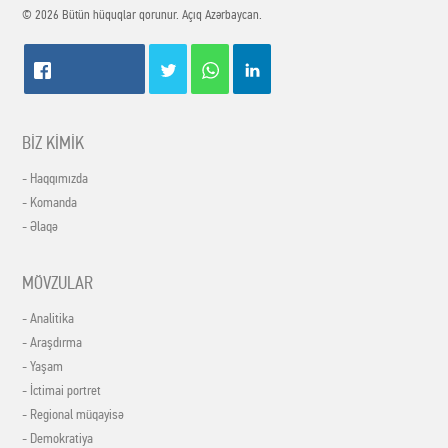
© 2026 Bütün hüquqlar qorunur. Açıq Azərbaycan.
BİZ KİMİK
- Haqqımızda
- Komanda
- Əlaqə
MÖVZULAR
- Analitika
- Araşdırma
- Yaşam
- İctimai portret
- Regional müqayisə
- Demokratiya