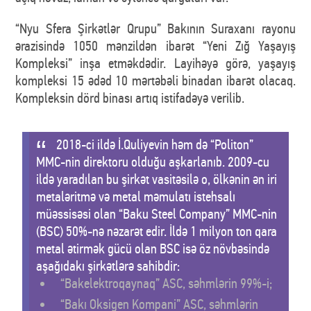
“Nyu Sfera Şirkətlər Qrupu” Bakının Suraxanı rayonu
ərazisində 1050 mənzildən ibarət “Yeni Zığ Yaşayış
Kompleksi” inşa etməkdədir. Layihəyə görə, yaşayış
kompleksi 15 ədəd 10 mərtəbəli binadan ibarət olacaq.
Kompleksin dörd binası artıq istifadəyə verilib.
2018-ci ildə İ.Quliyevin həm də “Politon”
MMC-nin direktoru olduğu aşkarlanıb. 2009-cu
ildə yaradılan bu şirkət vasitəsilə o, ölkənin ən iri
metaləritmə və metal məmulatı istehsalı
müəssisəsi olan “Baku Steel Company” MMC-nin
(BSC) 50%-nə nəzarət edir. İldə 1 milyon ton qara
metal ətirmək gücü olan BSC isə öz növbəsində
aşağıdakı şirkətlərə sahibdir:
“Bakelektroqaynaq” ASC, səhmlərin 99%-i;
“Bakı Oksigen Kompani” ASC, səhmlərin