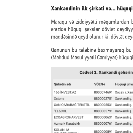
Xankəndinin ilk şirkəti və... hüquqi
Maraqlı və ziddiyyətli məqamlardan 
ərazidə hüquqi şəxslər dövlət qeydiyy
maddəsində qeyd olunur ki, dövlət qeyd
Qanunun bu tələbinə baxmayaraq bu il
(Məhdud Məsuliyyətli Cəmiyyət) hüquqi