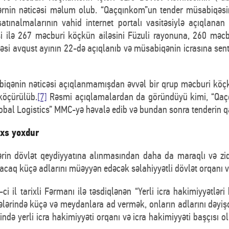
lərnin nəticəsi məlum olub. “Qaçqınkom”un tender müsabiqəsi
ınalmalarının vahid internet portalı vasitəsiylə açıqlanan
i ilə 267 məcburi köçkün ailəsini Füzuli rayonuna, 260 məcbu
əsi avqust ayının 22-də açıqlanıb və müsabiqənin icrasına sen
abiqənin nəticəsi açıqlanmamışdan əvvəl bir qrup məcburi köçk
köçürülüb.
[7]
Rəsmi açıqlamalardan da göründüyü kimi, “Qaçq
al Logistics” MMC-yə həvalə edib və bundan sonra tenderin qal
əxs yoxdur
in dövlət qeydiyyatına alınmasından daha da maraqlı və zid
caq küçə adlarını müəyyən edəcək səlahiyyətli dövlət orqanı və
ci il tarixli Fərmanı ilə təsdiqlənən “Yerli icra hakimiyyətlə
lərində küçə və meydanlara ad vermək, onların adlarını dəyişd
rində yerli icra hakimiyyəti orqanı və icra hakimiyyəti başçısı 