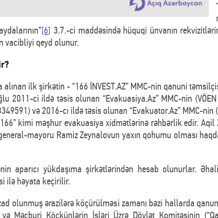
aydalarının”
[6]
3.7.-ci maddəsində hüquqi ünvanın rekvizitlərin
n vacibliyi qeyd olunur.
ir?
 alınan ilk şirkətin - “166 İNVEST.AZ” MMC-nin qanuni təmsilçis
oğlu 2011-ci ildə təsis olunan “Evakuasiya.Az” MMC-nin (VÖE
349591) və 2016-cı ildə təsis olunan “Evakuator.Az” MMC-nin 
66” kimi məşhur evakuasiya xidmətlərinə rəhbərlik edir. Aqil Z
polis general-mayoru Ramiz Zeynalovun yaxın qohumu olması haq
ənin aparıcı yükdaşıma şirkətlərindən hesab olunurlar. Əhal
 ilə həyata keçirilir.
azad olunmuş ərazilərə köçürülməsi zamanı bəzi hallarda qanuns
n və Məcburi Köçkünlərin İşləri Üzrə Dövlət Komitəsinin (“Q