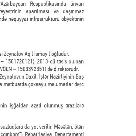
“Azərbaycan Respublikasında ünvan
reyestrinin aparılması və daşınmaz
də nəqliyyat infrastrukturu obyektinin
i Zeynalov Aqil İsmayıl oğludur.
N – 1501720121), 2013-cü təsis olunan
(VÖEN – 1503392351) də direktorudr.
eynalovun Daxili İşlər Nazirliyinin Baş
da mətbuatda çoxsaylı məlumatlar dərc
inin işğaldan azad olunmuş ərazilərə
uzluqlara da yol verilir. Məsələn, ötən
açqınkom”) Repatriasiya Departamenti