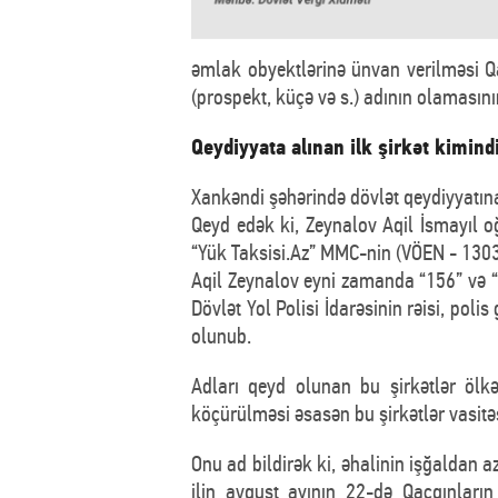
əmlak obyektlərinə ünvan verilməsi Q
(prospekt, küçə və s.) adının olamasını
Qeydiyyata alınan ilk şirkət kimind
Xankəndi şəhərində dövlət qeydiyyatına
Qeyd edək ki, Zeynalov Aqil İsmayıl 
“Yük Taksisi.Az” MMC-nin (VÖEN - 1303
Aqil Zeynalov eyni zamanda “156” və “1
Dövlət Yol Polisi İdarəsinin rəisi, 
olunub.
Adları qeyd olunan bu şirkətlər ölk
köçürülməsi əsasən bu şirkətlər vasitəsi
Onu ad bildirək ki, əhalinin işğaldan 
ilin avqust ayının 22-də Qaçqınları