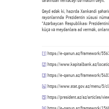
tərəfindən veriləcəyi də məlum deyil.
Qeyd edək ki, hazırda Xankəndi şəhərin
rayonlarında Prezidentin xüsusi nümayə
“Azərbaycan Respublikası Prezidenti
küçə və meydanlara ad vermək, onların
[1]
https://e-qanun.az/framework/556
[2]
https://www.kapitalbank.az/locati
[3]
https://e-qanun.az/framework/540
[4]
https://www.stat.gov.az/menu/5/cla
[5]
https://president.az/az/articles/vi
[6]
https://e-qanun.az/framework/156