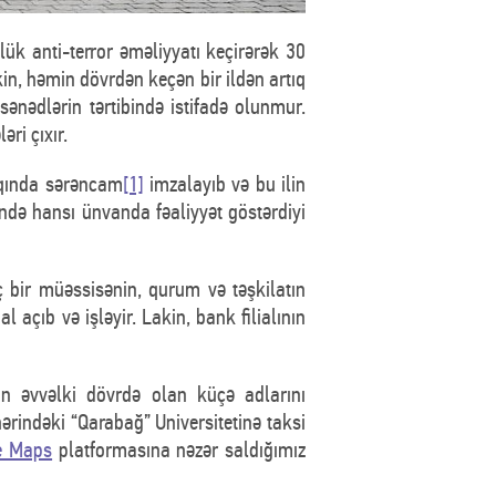
lük anti-terror əməliyyatı keçirərək 30
n, həmin dövrdən keçən bir ildən artıq
nədlərin tərtibində istifadə olunmur.
ri çıxır.
qqında sərəncam
[1]
imzalayıb və bu ilin
ində hansı ünvanda fəaliyyət göstərdiyi
 bir müəssisənin, qurum və təşkilatın
açıb və işləyir. Lakin, bank filialının
an əvvəlki dövrdə olan küçə adlarını
ərindəki “Qarabağ” Universitetinə taksi
e Maps
platformasına nəzər saldığımız