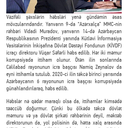
Vəzifəli şəxslərin həbsləri yenə gündəmin əsas
mövzularındandır. Yanvarın 9-da “Azərxalça” MMC-nin
rəhbəri Vidadi Muradov, yanvarın 14-də Azərbaycan
Respublikasının Prezidenti yanında Kütləvi İnformasiya
Vasitələrinin İnkişafına Dövlət Dəstəyi Fondunun (KİVDF)
icraçı direktoru Vüqar Səfərli həbs edilib. Hər iki məmur
korrupsiyada ittiham olunur. Ötən ilin sonlarında
Cəlilabad rayonunun icra başçısı Namiq Zeynalov da
eyni ittihamla tutulub. 2020-ci ilin təkcə birinci yarısında
Azərbaycanın 6 rayonunun icra başçısı korrupsiyada
günahlandırılaraq, həbs edilib.
Həbslər nə qədər maraqlı olsa da, ittihamlar kimsədə
təəccüb doğurmur. Çünki bu ölkədə təkcə dövlət
məmuru və ya dövlət şirkəti rəhbərinin deyil, məktəb
direktorunun da, yol polisinin də, hətta xalq arasında