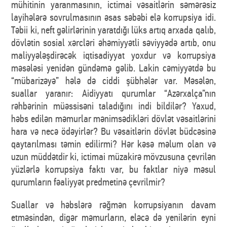
mühitinin yaranmasının, ictimai vəsaitlərin səmərəsiz
layihələrə sovrulmasının əsas səbəbi elə korrupsiya idi.
Təbii ki, neft gəlirlərinin yaratdığı lüks artıq arxada qalıb,
dövlətin sosial xərcləri əhəmiyyətli səviyyədə artıb, onu
maliyyələşdirəcək iqtisadiyyat yoxdur və korrupsiya
məsələsi yenidən gündəmə gəlib. Lakin cəmiyyətdə bu
“mübarizəyə” hələ də ciddi şübhələr var. Məsələn,
suallar yaranır: Aidiyyatı qurumlar “Azərxalça”nın
rəhbərinin müəssisəni taladığını indi bildilər? Yaxud,
həbs edilən məmurlar mənimsədikləri dövlət vəsaitlərini
hara və necə ödəyirlər? Bu vəsaitlərin dövlət büdcəsinə
qaytarılması təmin edilirmi? Hər kəsə məlum olan və
uzun müddətdir ki, ictimai müzakirə mövzusuna çevrilən
yüzlərlə korrupsiya faktı var, bu faktlar niyə məsul
qurumların fəaliyyət predmetinə çevrilmir?
Suallar və həbslərə rəğmən korrupsiyanın davam
etməsindən, digər məmurların, eləcə də yenilərin eyni