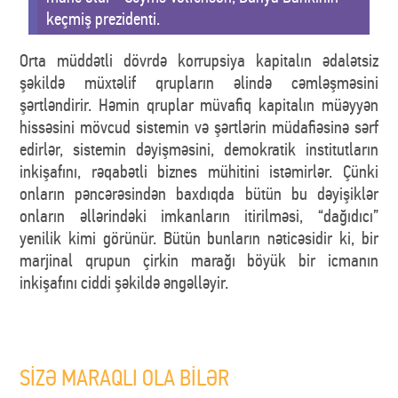
keçmiş prezidenti.
Orta müddətli dövrdə korrupsiya kapitalın ədalətsiz
şəkildə müxtəlif qrupların əlində cəmləşməsini
şərtləndirir. Həmin qruplar müvafiq kapitalın müəyyən
hissəsini mövcud sistemin və şərtlərin müdafiəsinə sərf
edirlər, sistemin dəyişməsini, demokratik institutların
inkişafını, rəqabətli biznes mühitini istəmirlər. Çünki
onların pəncərəsindən baxdıqda bütün bu dəyişiklər
onların əllərindəki imkanların itirilməsi, “dağıdıcı”
yenilik kimi görünür. Bütün bunların nəticəsidir ki, bir
marjinal qrupun çirkin marağı böyük bir icmanın
inkişafını ciddi şəkildə əngəlləyir.
SİZƏ MARAQLI OLA BİLƏR