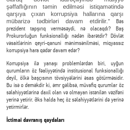
şəffaflığının təmin edilməsi istiqamətində
qarşıya çıxan korrupsiya hallarına qarşı
Bəs
mübarizə tədbirləri davam etdirilir.”
prezident tapşırıq verməsəydi, nə olacaqdı? Baş
Prokurorluğun funksionallığı nədən ibarətdir? Dövlət
vəsaitlərinin qeyri-qanuni mənimsənilməsi, miqyassız
korrupsiya hara qədər davam edər?
Korrupsiya ilə yanaşı problemlərdən biri, uyğun
qurumların öz fəaliyyətində institusional funksionallığı
deyil, ölkə başçısının tövsiyyələrini əsas götürməsidir.
Bu isə o deməkdir ki, əmr gəlibsə, müvafiq qurumlar öz
səlahiyyətlərinə daxil olan və olmayan istənilən vəzifəni
yerinə yetirir. Əks halda heç öz səlahiyyətlərini də yerinə
yetirmirlər.
İctimai davranış qaydaları