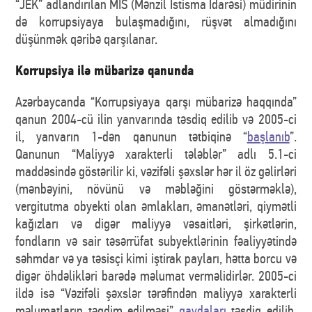
“JEK” adlandırılan MİS (Mənzil İstisma İdarəsi) müdirinin
də korrupsiyaya bulaşmadığını, rüşvət almadığını
düşünmək qəribə qarşılanar.
Korrupsiya ilə mübarizə qanunda
Azərbaycanda “Korrupsiyaya qarşı mübarizə haqqında”
qanun 2004-cü ilin yanvarında təsdiq edilib və 2005-ci
il, yanvarın 1-dən qanunun tətbiqinə “
başlanıb
”.
Qanunun “Maliyyə xarakterli tələblər” adlı 5.1-ci
maddəsində göstərilir ki, vəzifəli şəxslər hər il öz gəlirləri
(mənbəyini, növünü və məbləğini göstərməklə),
vergitutma obyekti olan əmlakları, əmanətləri, qiymətli
kağızları və digər maliyyə vəsaitləri, şirkətlərin,
fondların və sair təsərrüfat subyektlərinin fəaliyyətində
səhmdar və ya təsisçi kimi iştirak payları, hətta borcu və
digər öhdəlikləri barədə məlumat verməlidirlər. 2005-ci
ildə isə “Vəzifəli şəxslər tərəfindən maliyyə xarakterli
məlumatların təqdim edilməsi”
qaydaları
təsdiq edilib.