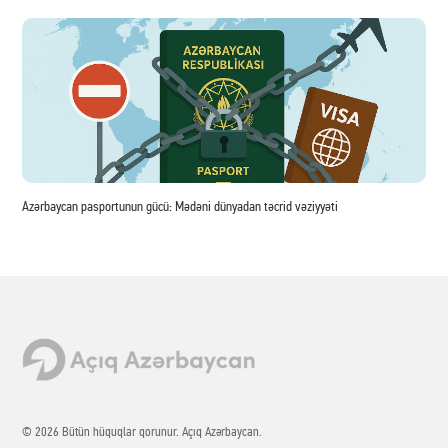
Azərbaycan pasportunun gücü: Mədəni dünyadan təcrid vəziyyəti
© 2026 Bütün hüquqlar qorunur. Açıq Azərbaycan.