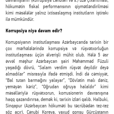
hökumətin fiskal performansının qiymətləndirilməsi
kimi məsələlər yalnız ixtisaslaşmış institutların iştirakı
ilə mümkündür.
Korrupsiya niyə davam edir?
Korrupsiyanın institutlaşması Azərbaycanda tarixin bir
çox mərhələlərində korrupsiya və rüşvətxorluğun
institutlaşması üçün əlverişli mühit olub. Hələ 5 əsr
əvvəl məşhur Azərbaycan şairi Məhəmməd Füzuli
yaşadığı dövrü, “Salam verdim rüşvət deyildir deyə
almadılar” misrasıyla ifadə etmişdi. İndi də cəmiyyət,
“Bal tutan barmağını yalayar”, “Dövlətin malı dəniz,
yeməyən kəriz”, “Oğrudan oğruya halaldır” kimi
məsəlləriylə rüşvətxorun, korrusionerin davranışına
haqq qazandırırsa, demək ki, tarixin izləri qalıb. Halbuki,
Sinqapur (Azərbaycan hökuməti bu təcrübədən tez-tez
söz açır), Cənubi Koreya, yaxud qonşu Gürcüstanın