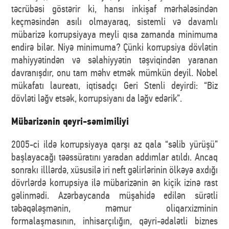
təcrübəsi göstərir ki, hansı inkişaf mərhələsindən
keçməsindən asılı olmayaraq, sistemli və davamlı
mübarizə korrupsiyaya meyli qısa zamanda minimuma
endirə bilər. Niyə minimuma? Çünki korrupsiya dövlətin
mahiyyətindən və səlahiyyətin təşviqindən yaranan
davranışdır, onu tam məhv etmək mümkün deyil. Nobel
mükafatı laureatı, iqtisadçı Geri Stenli deyirdi: “Biz
dövləti ləğv etsək, korrupsiyanı da ləğv edərik”.
Mübarizənin qeyri-səmimiliyi
2005-ci ildə korrupsiyaya qarşı az qala “səlib yürüşü”
başlayacağı təəssüratını yaradan addımlar atıldı. Ancaq
sonrakı illlərdə, xüsusilə iri neft gəlirlərinin ölkəyə axdığı
dövrlərdə korrupsiya ilə mübarizənin ən kiçik izinə rast
gəlinmədi. Azərbaycanda müşahidə edilən sürətli
təbəqələşmənin, məmur oliqarxizminin
formalaşmasının, inhisarçılığın, qəyri-ədalətli biznes