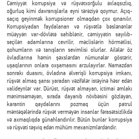
Cəmiyyət korrupsiya və rüşvətxorğulu əxlaqsızlıq,
oğurluq kimi davranışlarla eyni tərəziyə qoymur. Açıq-
saçıq geyinmək korrupsioner olmaqdan çox qınanılır.
Korrupsiyadan faydalanan və rüşvətlə bəslənənlər
müəyyən var-dövlətə sahiblənir, cəmiyyətin sayılıb-
seçilən adamlarına cevrilir, məclislərin hörmətlisi,
qohumların və tanışların sevimlisi olurlar. Ailələr öz
övladlarına həmin şəxslərdən nümunələr göstərir,
uşaqlarının onlara oxşamasını arzulayırlar. Namazdan
sonrakı duasını, övladına əlverişli korrupsiya imkanı,
rüşvət almaq şansı yaradan vəzifələr istəyinə həsr edən
valideynlər var. Dürüst, rüşvət almayan, ictimai əmlakı
mənimsəməyən, sırada dayanıb növbəsini gözləyən,
karantin qaydalarını pozmaq üçün patrul
məntəqələrində rüşvət verməyən insanlar fərasətsizlikdə
və axmaqlıqda günahlandırılır. Bütün bunlar korrupsiya
və rüşvəti təşviq edən mühüm mexanizmlərdəndir.