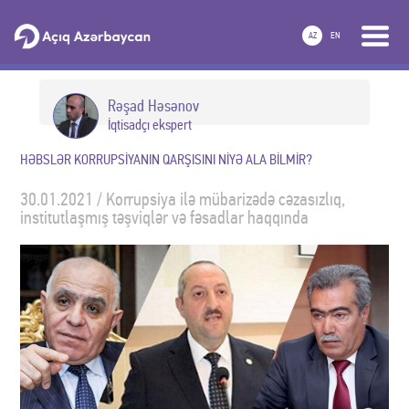
AZ
EN
Rəşad Həsənov
İqtisadçı ekspert
HƏBSLƏR KORRUPSİYANIN QARŞISINI NİYƏ ALA BİLMİR?
30.01.2021 / Korrupsiya ilə mübarizədə cəzasızlıq,
institutlaşmış təşviqlər və fəsadlar haqqında