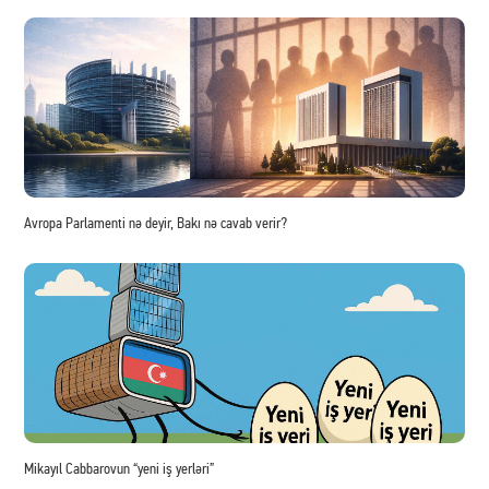
Avropa Parlamenti nə deyir, Bakı nə cavab verir?
Mikayıl Cabbarovun “yeni iş yerləri”