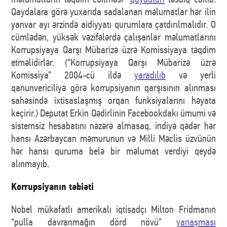
Qaydalara görə yuxarıda sadalanan məlumatlar hər ilin
yanvar ayı ərzində aidiyyatı qurumlara çatdırılmalıdır. O
cümlədən, yüksək vəzifələrdə çalışanlar məlumatlarını
Korrupsiyaya Qarşı Mübarizə üzrə Komissiyaya təqdim
etməlidirlər. (“Korrupsiyaya Qarşı Mübarizə üzrə
Komissiya” 2004-cü ildə
yaradılıb
və yerli
qanunvericiliyə görə korrupsiyanın qarşısının alınması
sahəsində ixtisaslaşmış orqan funksiyalarını həyata
keçirir.) Deputat Erkin Qədirlinin Facebookdakı ümumi və
sistemsiz hesabatını nəzərə almasaq, indiyə qədər hər
hansı Azərbaycan məmurunun və Milli Məclis üzvünün
hər hansı quruma belə bir məlumat verdiyi qeydə
alınmayıb.
Korrupsiyanın təbiəti
Nobel mükafatlı amerikalı iqtisadçı Milton Fridmanın
“pulla davranmağın dörd növü”
yanaşması