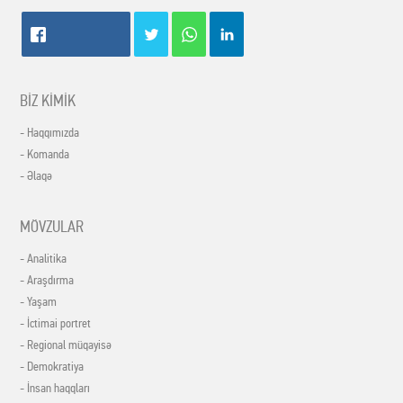
BİZ KİMİK
- Haqqımızda
- Komanda
- Əlaqə
MÖVZULAR
- Analitika
- Araşdırma
- Yaşam
- İctimai portret
- Regional müqayisə
- Demokratiya
- İnsan haqqları