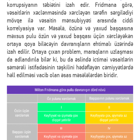
korrupsiyanın təbiətini izah edir. Fridmana görə,
vəsaitlərin xəclənməsində xərcləyən tərəfin sərgilədiyi
mövqe ilə vəsaitin mənsubiyyəti arasında ciddi
korrelyasiya var. Məsələ, özünə və yaxud başqasına
məxsus pulu özün və yaxud başqası üçün xərcləyəkən
ortaya qoya biləcəyin davranışların ehtimalı üzərində
izah edilir. Ortaya çıxan problem, maraqların uzlaşması
da adlandırıla bilər ki, bu da əslində ictimai vəsaitlərin
səmərəli istifadəsinin təşkilini hədəfləyən cəmiyyətlərdə
həll edilməsi vacib olan əsas məsələlərdən biridir.