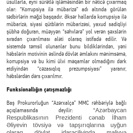
üsullarla, eyni sürətlə işləməsindən bir nəticə çıxarmaq
olar: “Korrupsiya ilə mübarizə” adı altında görülən
tədbirlərin məğzi başqadır. Əksər hallarda korrupsiya ilə
mübarizə, siyasi qütblərin mübarizəsi, yaxud sadiqliyi
şübhə doğuran, müəyyən “səhvlərə” yol verən şəxslərin
sıradan çıxarılması aləti olaraq istifadə edilir. Və
sistemdə təmsil olunanlar bunu bildiklərindən, yəni
həbslərin motivinin əslində dövlət əmlakını mənimsəmə,
korrupsiya və bu kimi ülvi məqamlar olmadığını dərk
etdiyindən “cəzasıqlıq prezumpsiyası” yaranır,
həbslərdən dərs çıxarılmır.
Funksionallığın çatışmazlığı
Baş Prokurorluğun “Azərxalça” MMC rəhbəriylə bağlı
açıqlamasında deyilir:
“Azərbaycan
Respublikasının Prezidenti cənab İlham
Əliyevin tövsiyə və tapşırıqlarına uyğun
olaraq dövlət idarəçiliyində maliyyə