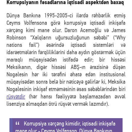
Korrupsiyanın fəsadlarına iqtisadi aspektdən baxaq
Dünya Bankına 1995-2005-ci ilərdə rəhbərlik etmiş
Ceyms Volfensona görə korrupsiya iqtisadi inkişafa
xərçəng kimi mane olur. Daron Acemoğlu və James
Robinson “Xalqların uğursuzluğunun səbəbi” (“Why
nations fail”) əsərində iqtisadi sistemləri və
idarəetmələrin fərqliliklərini daha aydın göstərmək üçün
maraqlı müqayisədən istifadə edir; bir hissəsi
Meksikanın, digər hissəsi ABŞ-ın ərazisinə düşən
Nogalesin hər iki tərəfini əhatə edən institusional
müqayisədən sonra belə bir nəticəyə gəlirlər ki, Meksika
Nogalesinin inkişaf etməməsinin əsas səbəblərindən biri
rüşvətdir
(hər hansı fəaliyyətə başlamazadan əvvəl
lisenziya almaqdan ötrü rüşvət vermək lazımdır).
Korrupsiya xərçəng kimidir, iqtisadi inkişafa
mane olur - Ceyms Volfenson, Dünya Bankının