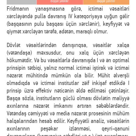
Fridmanın yanaşmasına görə, ictimai vəsaitləri
xərcləyəndə pulla davranış IV kateqoriyaya uyğun gəlir
(başqasının pulu başqası üçün xərclənir), keyfiyyət və
qiymət xərcləyən tərəfə, adətən, maraqlı olmur.
Dövlət vəsaitlərindən danışırıqsa, vəsaitlər xalqa
(vətəndaşa) məxsusdur, onu xalq üçün xərcləyən
hökumətdir. Və bu vəsaitlərlə davranışda I və ən optimal
prinsipin tətbiqi, yalnız normal ictimai iştirak və ictimai
nəzarət mühitində mümkün ola bilir. Mühit əlverşli
olmadıqda və ictimai institutlar zəif inkişaf etdikdə I
prinsip üzrə effektiv nəticənin əldə edilməsi çətinləşir.
Başqa sözlə, institutların güclü olması dövlətin maliyyə
axınlarına nəzarət imkanını artıran səbəblərdəndir.
Vətəndaş cəmiyyəti və media nəzarət prosesinin mühüm
halqalarından hesab edilir. Keyfiyyətli analiz, vəsaitlərin
axınlarının peşəkar izlənməsi, qeyri-qanuni
davranışların (korrupsiya cəhdləri və s.) üzə çıxarılması,