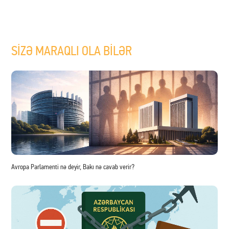
SİZƏ MARAQLI OLA BİLƏR
Avropa Parlamenti nə deyir, Bakı nə cavab verir?