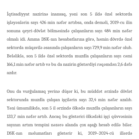
İqtisadiyyat nazirinə inansaq, yəni son 5 ildə özəl sektorda
işləyənlərin sayı 426 min nəfər artıbsa, onda deməli, 2019-cu ilin
sonuna qeyri-dövlət bölməsində çalışanların sayı 484 min nəfər
olmalı idi. Amma DSK-nın hesabatlarına görə, həmin dövrdə özəl
sektorda müqavilə əsasında çalışanların sayı 729,9 min nəfər olub.
Beləliklə, son 5 ildə özəl sektorda muzdla çalışanların sayı cəmi
166,1 min nəfər artıb və bu da nazirin göstərdiyi rəqəmdən 2,6 dəfə
azdır.
Onu da vurğulamaq yerinə düşər ki, bu müddət ərzində dövlət
sektorunda muzdla çalışan işçilərin sayı 32,4 min nəfər azalıb.
Yəni ümumilikdə, son 5 il ərzində ölkədə muzdla çalışanların sayı
133,7 min nəfər artıb. Ancaq bu göstərici ölkədəki işçi qüvvəsinin
sayının artım tempini nəzərə alanda çox aşağı hesab edilə bilər.
DSK-nın məlumatları göstərir ki, 2019–2024-cü illərdə