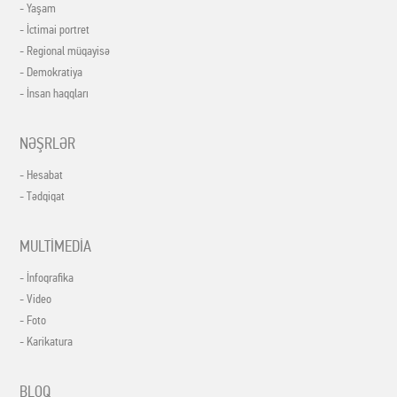
- Yaşam
- İctimai portret
- Regional müqayisə
- Demokratiya
- İnsan haqqları
NƏŞRLƏR
- Hesabat
- Tədqiqat
MULTİMEDİA
- İnfoqrafika
- Video
- Foto
- Karikatura
BLOQ