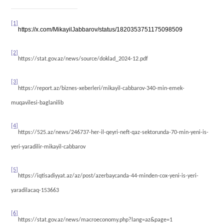
[1]
https://x.com/MikayilJabbarov/status/1820353751175098509
[2]
https://stat.gov.az/news/source/doklad_2024-12.pdf
[3]
https://report.az/biznes-xeberleri/mikayil-cabbarov-340-min-emek-
muqavilesi-baglanilib
[4]
https://525.az/news/246737-her-il-qeyri-neft-qaz-sektorunda-70-min-yeni-is-
yeri-yaradilir-mikayil-cabbarov
[5]
https://iqtisadiyyat.az/az/post/azerbaycanda-44-minden-cox-yeni-is-yeri-
yaradilacaq-153663
[6]
https://stat.gov.az/news/macroeconomy.php?lang=az&page=1