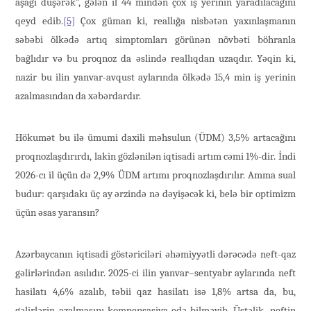
aşağı düşərək”, gələn il 44 mindən çox iş yerinin yaradılacağını
qeyd edib.
[5]
Çox güman ki, reallığa nisbətən yaxınlaşmanın
səbəbi ölkədə artıq simptomları görünən növbəti böhranla
bağlıdır və bu proqnoz da əslində reallıqdan uzaqdır. Yəqin ki,
nazir bu ilin yanvar-avqust aylarında ölkədə 15,4 min iş yerinin
azalmasından da xəbərdardır.
Hökumət bu ilə ümumi daxili məhsulun (ÜDM) 3,5% artacağını
proqnozlaşdırırdı, lakin gözlənilən iqtisadi artım cəmi 1%-dir. İndi
2026-cı il üçün də 2,9% ÜDM artımı proqnozlaşdırılır. Amma sual
budur: qarşıdakı üç ay ərzində nə dəyişəcək ki, belə bir optimizm
üçün əsas yaransın?
Azərbaycanın iqtisadi göstəriciləri əhəmiyyətli dərəcədə neft-qaz
gəlirlərindən asılıdır. 2025-ci ilin yanvar–sentyabr aylarında neft
hasilatı 4,6% azalıb, təbii qaz hasilatı isə 1,8% artsa da, bu,
gəlirlərin azalmasını kompensasiya edə bilməyib. Üstəlik, neftin