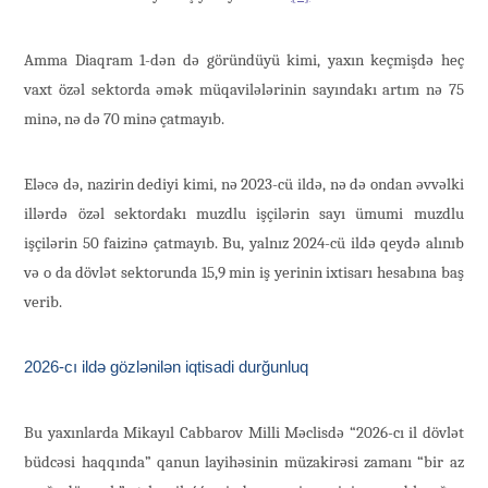
Amma Diaqram 1-dən də göründüyü kimi, yaxın keçmişdə heç
vaxt özəl sektorda əmək müqavilələrinin sayındakı artım nə 75
minə, nə də 70 minə çatmayıb.
Eləcə də, nazirin dediyi kimi, nə 2023-cü ildə, nə də ondan əvvəlki
illərdə özəl sektordakı muzdlu işçilərin sayı ümumi muzdlu
işçilərin 50 faizinə çatmayıb. Bu, yalnız 2024-cü ildə qeydə alınıb
və o da dövlət sektorunda 15,9 min iş yerinin ixtisarı hesabına baş
verib.
2026-cı ildə gözlənilən iqtisadi durğunluq
Bu yaxınlarda Mikayıl Cabbarov Milli Məclisdə “2026-cı il dövlət
büdcəsi haqqında” qanun layihəsinin müzakirəsi zamanı “bir az