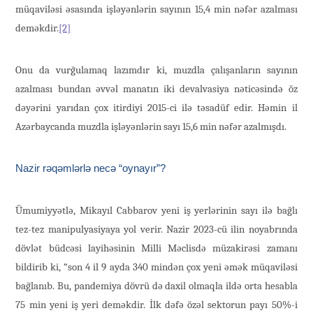
müqaviləsi əsasında işləyənlərin sayının 15,4 min nəfər azalması
deməkdir.
[2]
Onu da vurğulamaq lazımdır ki, muzdla çalışanların sayının
azalması bundan əvvəl manatın iki devalvasiya nəticəsində öz
dəyərini yarıdan çox itirdiyi 2015-ci ilə təsadüf edir. Həmin il
Azərbaycanda muzdla işləyənlərin sayı 15,6 min nəfər azalmışdı.
Nazir rəqəmlərlə necə “oynayır”?
Ümumiyyətlə, Mikayıl Cabbarov yeni iş yerlərinin sayı ilə bağlı
tez-tez manipulyasiyaya yol verir. Nazir 2023-cü ilin noyabrında
dövlət büdcəsi layihəsinin Milli Məclisdə müzakirəsi zamanı
bildirib ki, “son 4 il 9 ayda 340 mindən çox yeni əmək müqaviləsi
bağlanıb. Bu, pandemiya dövrü də daxil olmaqla ildə orta hesabla
75 min yeni iş yeri deməkdir. İlk dəfə özəl sektorun payı 50%-i