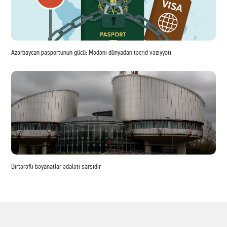
Azərbaycan pasportunun gücü: Mədəni dünyadan təcrid vəziyyəti
Birtərəfli bəyanatlar ədaləti sarsıdır