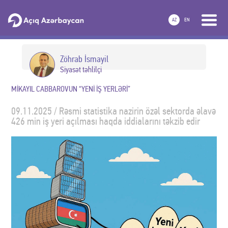
AZ
EN
Zöhrab İsmayil
Siyasət təhlilçi
MİKAYIL CABBAROVUN “YENİ İŞ YERLƏRİ”
09.11.2025 / Rəsmi statistika nazirin özəl sektorda əlavə
426 min iş yeri açılması haqda iddialarını təkzib edir