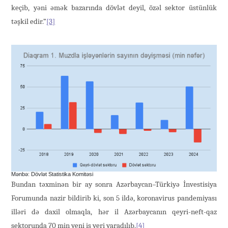
keçib, yəni əmək bazarında dövlət deyil, özəl sektor üstünlük
təşkil edir.”
[3]
Mənbə: Dövlət Statistika Komitəsi
Bundan təxminən bir ay sonra Azərbaycan–Türkiyə İnvestisiya
Forumunda nazir bildirib ki, son 5 ildə, koronavirus pandemiyası
illəri də daxil olmaqla, hər il Azərbaycanın qeyri-neft-qaz
sektorunda 70 min yeni iş yeri yaradılıb.
[4]