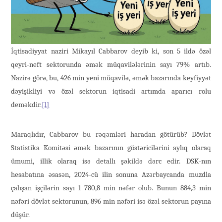
İqtisadiyyat naziri Mikayıl Cabbarov deyib ki, son 5 ildə özəl
qeyri-neft sektorunda əmək müqavilələrinin sayı 79% artıb.
Nazirə görə, bu, 426 min yeni müqavilə, əmək bazarında keyfiyyət
dəyişikliyi və özəl sektorun iqtisadi artımda aparıcı rolu
deməkdir.
[1]
Maraqlıdır, Cabbarov bu rəqəmləri haradan götürüb? Dövlət
Statistika Komitəsi əmək bazarının göstəricilərini aylıq olaraq
ümumi, illik olaraq isə detallı şəkildə dərc edir. DSK-nın
hesabatına əsasən, 2024-cü ilin sonuna Azərbaycanda muzdla
çalışan işçilərin sayı 1 780,8 min nəfər olub. Bunun 884,3 min
nəfəri dövlət sektorunun, 896 min nəfəri isə özəl sektorun payına
düşür.