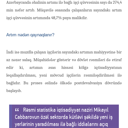
Azərbaycanda əhalinin artımı ilə bağlı işçi qüvvəsinin sayı da 274,4
min nəfər artıb. Müqavilə əsasında çalışanların sayındakı artım
işçi qüvvəsinin artımında 48,7% paya malikdir.
Artım nədən qaynaqlanır?
İndi isə muzdla çalışan işçilərin sayındakı artımın mahiyyətinə bir
az nəzər salaq. Müşahidələr göstərir və dövlət rəsmiləri də etiraf
edir ki, artımın əsas hissəsi kölgə iqtisadiyyatının
leqallaşdırılması, yəni mövcud işçilərin rəsmiləşdirilməsi ilə
bağlıdır. Bu proses əslində ölkədə postdevalvasiya dövründə
başlayıb.
Rəsmi statistika iqtisadiyyat naziri Mikayıl
Cabbarovun özəl sektorda kütləvi şəkildə yeni iş
yerlərinin yaradılması ilə bağlı iddialarını açıq