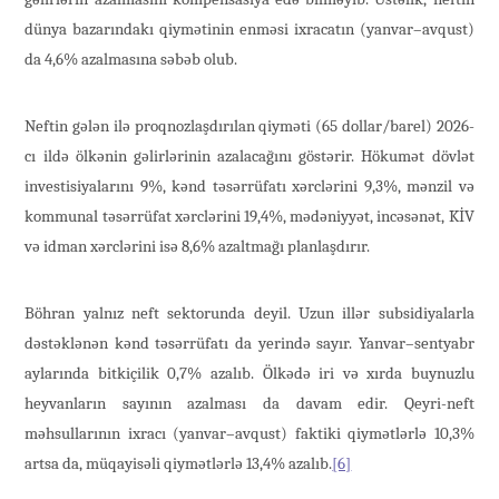
dünya bazarındakı qiymətinin enməsi ixracatın (yanvar–avqust)
da 4,6% azalmasına səbəb olub.
Neftin gələn ilə proqnozlaşdırılan qiyməti (65 dollar/barel) 2026-
cı ildə ölkənin gəlirlərinin azalacağını göstərir. Hökumət dövlət
investisiyalarını 9%, kənd təsərrüfatı xərclərini 9,3%, mənzil və
kommunal təsərrüfat xərclərini 19,4%, mədəniyyət, incəsənət, KİV
və idman xərclərini isə 8,6% azaltmağı planlaşdırır.
Böhran yalnız neft sektorunda deyil. Uzun illər subsidiyalarla
dəstəklənən kənd təsərrüfatı da yerində sayır. Yanvar–sentyabr
aylarında bitkiçilik 0,7% azalıb. Ölkədə iri və xırda buynuzlu
heyvanların sayının azalması da davam edir. Qeyri-neft
məhsullarının ixracı (yanvar–avqust) faktiki qiymətlərlə 10,3%
artsa da, müqayisəli qiymətlərlə 13,4% azalıb.
[6]