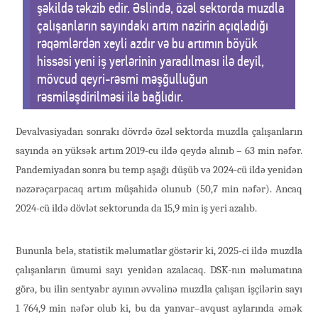
şəkildə təkzib edir. Əslində, özəl sektorda muzdla
çalışanların sayındakı artım nazirin açıqladığı
rəqəmlərdən xeyli azdır və bu artımın böyük
hissəsi yeni iş yerlərinin yaradılması ilə deyil,
mövcud qeyri-rəsmi məşğulluğun
rəsmiləşdirilməsi ilə bağlıdır.
Devalvasiyadan sonrakı dövrdə özəl sektorda muzdla çalışanların
sayında ən yüksək artım 2019-cu ildə qeydə alınıb – 63 min nəfər.
Pandemiyadan sonra bu temp aşağı düşüb və 2024-cü ildə yenidən
nəzərəçarpacaq artım müşahidə olunub (50,7 min nəfər). Ancaq
2024-cü ildə dövlət sektorunda da 15,9 min iş yeri azalıb.
Bununla belə, statistik məlumatlar göstərir ki, 2025-ci ildə muzdla
çalışanların ümumi sayı yenidən azalacaq. DSK-nın məlumatına
görə, bu ilin sentyabr ayının əvvəlinə muzdla çalışan işçilərin sayı
1 764,9 min nəfər olub ki, bu da yanvar–avqust aylarında əmək