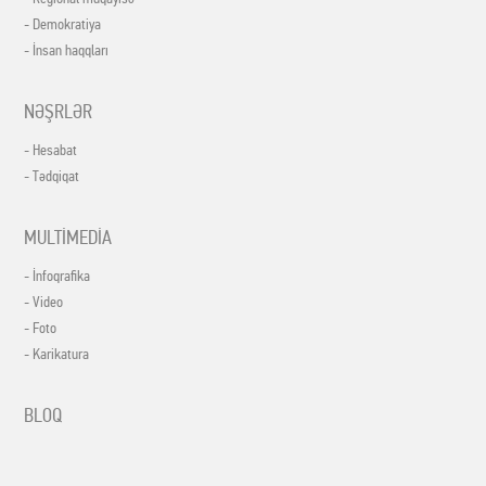
- Demokratiya
- İnsan haqqları
NƏŞRLƏR
- Hesabat
- Tədqiqat
MULTİMEDİA
- İnfoqrafika
- Video
- Foto
- Karikatura
BLOQ