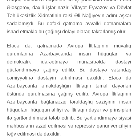
Ələsgərov, daxili işlər naziri Vilayət Eyvazov və Dövlət
Təhlükəsizlik Xidmətinin rəisi Əli Nağıyevin adını aşkar
sadalamışdı. Bu dəfəki qətnamə əvvəlki qətnamələrə
isnad etməklə bu çağırışı dolayı olaraq təkrarlamış olur.
Eləcə də, qətnamədə Avropa İttifaqının müvafiq
qurumlarına Azərbaycanda insan hüquqları və
demokratik idarəetməyə münasibətdə dəstəyi
gücləndirməyə çağırış edilib. Bu dəstəyə vətəndaş
cəmiyyətinə dəstəyin artırılması daxildir. Eləcə də
Azərbaycanla əməkdaşlığın İttifaqın təməl dəyərləri
üstündə qurulmasına çağırış edilib. Avropa İttifaqının
Azərbaycanla bağlanacaq tərəfdaşlıq sazişinin insan
hüquqları, hüququn aliliyi və İttifaqın dəyər və prinsipləri
ilə şərtləndirilməsi tələb edilib. Bu şərtləndirməyə siyasi
məhbusların azad edilməsi və repressiv qanunvericiliyin
ləğv edilməsi də daxildir.