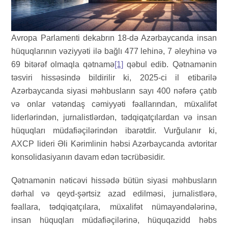
Avropa Parlamenti dekabrın 18-də Azərbaycanda insan
hüquqlarının vəziyyəti ilə bağlı 477 lehinə, 7 əleyhinə və
69 bitərəf olmaqla qətnamə
[1]
qəbul edib. Qətnamənin
təsviri hissəsində bildirilir ki, 2025-ci il etibarilə
Azərbaycanda siyasi məhbusların sayı 400 nəfərə çatıb
və onlar vətəndaş cəmiyyəti fəallarından, müxalifət
liderlərindən, jurnalistlərdən, tədqiqatçılardan və insan
hüquqları müdafiəçilərindən ibarətdir. Vurğulanır ki,
AXCP lideri Əli Kərimlinin həbsi Azərbaycanda avtoritar
konsolidasiyanın davam edən təcrübəsidir.
Qətnamənin nəticəvi hissədə bütün siyasi məhbusların
dərhal və qeyd-şərtsiz azad edilməsi, jurnalistlərə,
fəallara, tədqiqatçılara, müxalifət nümayəndələrinə,
insan hüquqları müdafiəçilərinə, hüquqazidd həbs