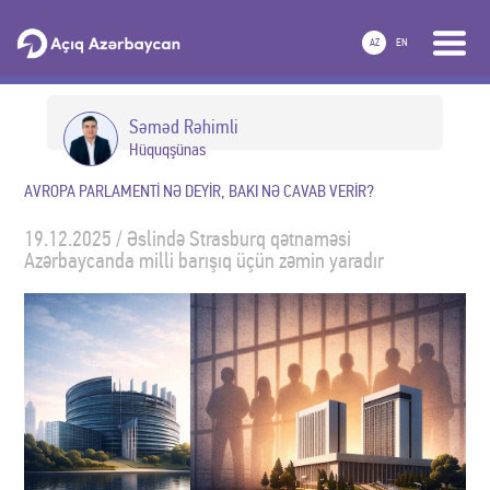
AZ
EN
Səməd Rəhimli
Hüquqşünas
AVROPA PARLAMENTİ NƏ DEYİR, BAKI NƏ CAVAB VERİR?
19.12.2025 / Əslində Strasburq qətnaməsi
Azərbaycanda milli barışıq üçün zəmin yaradır