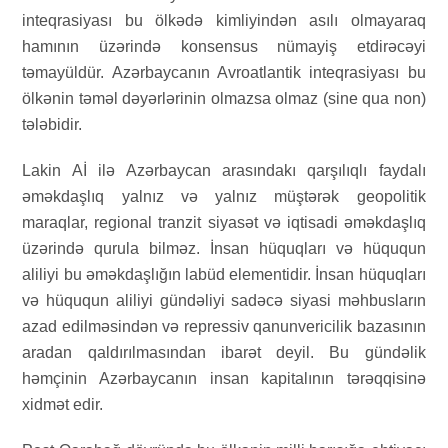
inteqrasiyası bu ölkədə kimliyindən asılı olmayaraq
hamının üzərində konsensus nümayiş etdirəcəyi
təmayüldür. Azərbaycanın Avroatlantik inteqrasiyası bu
ölkənin təməl dəyərlərinin olmazsa olmaz (sine qua non)
tələbidir.
Lakin Aİ ilə Azərbaycan arasındakı qarşılıqlı faydalı
əməkdaşlıq yalnız və yalnız müştərək geopolitik
maraqlar, regional tranzit siyasət və iqtisadi əməkdaşlıq
üzərində qurula bilməz. İnsan hüquqları və hüququn
aliliyi bu əməkdaşlığın labüd elementidir. İnsan hüquqları
və hüququn aliliyi gündəliyi sadəcə siyasi məhbusların
azad edilməsindən və repressiv qanunvericilik bazasının
aradan qaldırılmasından ibarət deyil. Bu gündəlik
həmçinin Azərbaycanın insan kapitalının tərəqqisinə
xidmət edir.