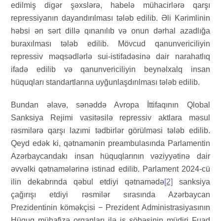
edilmiş digər şəxslərə, habelə mühacirlərə qarşı
repressiyanın dayandırılması tələb edilib. Əli Kərimlinin
həbsi ən sərt dillə qınanılıb və onun dərhal azadlığa
buraxılması tələb edilib. Mövcud qanunvericiliyin
repressiv məqsədlərlə sui-istifadəsinə dair narahatlıq
ifadə edilib və qanunvericiliyin beynəlxalq insan
hüquqları standartlarına uyğunlaşdırılması tələb edilib.
Bundan əlavə, sənəddə Avropa İttifaqının Qlobal
Sanksiya Rejimi vasitəsilə repressiv aktlara məsul
rəsmilərə qarşı lazımi tədbirlər görülməsi tələb edilib.
Qeyd edək ki, qətnamənin preambulasında Parlamentin
Azərbaycandakı insan hüquqlarının vəziyyətinə dair
əvvəlki qətnamələrinə istinad edilib. Parlament 2024-cü
ilin dekabrında qəbul etdiyi qətnamədə
[2]
sanksiya
çağırışı etdiyi rəsmilər sırasında Azərbaycan
Prezidentinin köməkçisi − Prezident Administrasiyasının
Hüquq mühafizə orqanları ilə iş şöbəsinin müdiri Fuad