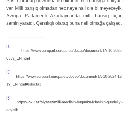
Post-Qarabağ dövründə bu ölkənin milli barışığa ehtiyacı
var. Milli barışıq olmadan heç nəyə nail ola bilməyəcəyik.
Avropa Parlamenti Azərbaycanda milli barışıq üçün
zəmin yaratdı. Qarşılıqlı olaraq buna nail olmağa çalışaq.
[1]
https://www.europarl.europa.eu/doceo/document/TA-10-2025-
0339_EN.html
[2]
https://www.europarl.europa.eu/doceo/document/TA-10-2024-12-
19_EN.html#sdocta3
[3]
https://oxu.az/siyaset/milli-meclisin-bugunku-iclasinin-gundeliyi-
deyisib