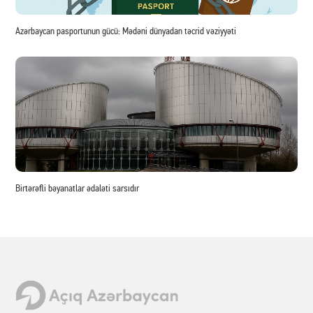
Azərbaycan pasportunun gücü: Mədəni dünyadan təcrid vəziyyəti
Birtərəfli bəyanatlar ədaləti sarsıdır