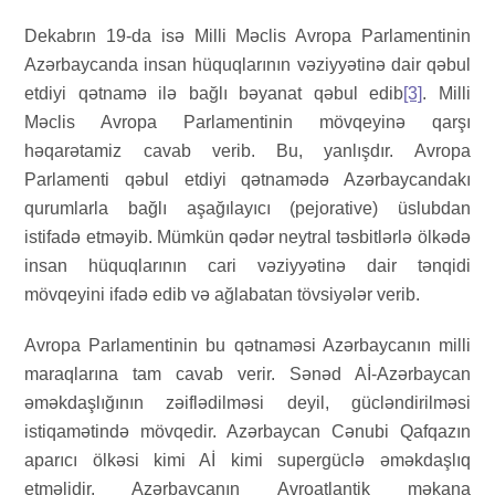
Dekabrın 19-da isə Milli Məclis Avropa Parlamentinin
Azərbaycanda insan hüquqlarının vəziyyətinə dair qəbul
etdiyi qətnamə ilə bağlı bəyanat qəbul edib
[3]
. Milli
Məclis Avropa Parlamentinin mövqeyinə qarşı
həqarətamiz cavab verib. Bu, yanlışdır. Avropa
Parlamenti qəbul etdiyi qətnamədə Azərbaycandakı
qurumlarla bağlı aşağılayıcı (pejorative) üslubdan
istifadə etməyib. Mümkün qədər neytral təsbitlərlə ölkədə
insan hüquqlarının cari vəziyyətinə dair tənqidi
mövqeyini ifadə edib və ağlabatan tövsiyələr verib.
Avropa Parlamentinin bu qətnaməsi Azərbaycanın milli
maraqlarına tam cavab verir. Sənəd Aİ-Azərbaycan
əməkdaşlığının zəiflədilməsi deyil, gücləndirilməsi
istiqamətində mövqedir. Azərbaycan Cənubi Qafqazın
aparıcı ölkəsi kimi Aİ kimi supergüclə əməkdaşlıq
etməlidir. Azərbaycanın Avroatlantik məkana