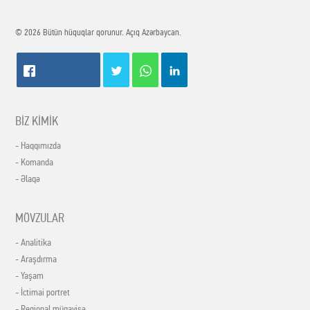
© 2026 Bütün hüquqlar qorunur. Açıq Azərbaycan.
BİZ KİMİK
- Haqqımızda
- Komanda
- Əlaqə
MÖVZULAR
- Analitika
- Araşdırma
- Yaşam
- İctimai portret
- Regional müqayisə