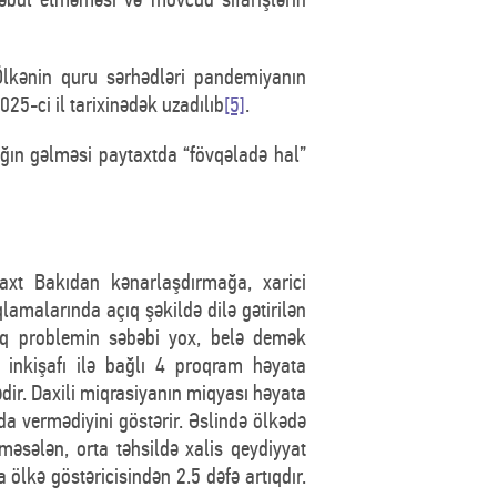
lkənin quru sərhədləri pandemiyanın
025-ci il tarixinədək uzadılıb
[5]
.
ğın gəlməsi paytaxtda “fövqəladə hal”
taxt Bakıdan kənarlaşdırmağa, xarici
lamalarında açıq şəkildə dilə gətirilən
lıq problemin səbəbi yox, belə demək
i inkişafı ilə bağlı 4 proqram həyata
dir. Daxili miqrasiyanın miqyası həyata
da vermədiyini göstərir. Əslində ölkədə
məsələn, orta təhsildə xalis qeydiyyat
ölkə göstəricisindən 2.5 dəfə artıqdır.