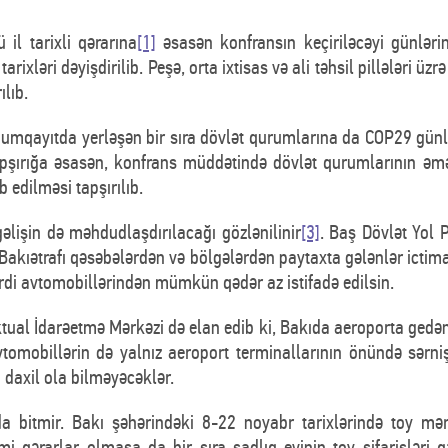
il tarixli qərarına
[1]
əsasən konfransın keçiriləcəyi günləri
tarixləri dəyişdirilib. Peşə, orta ixtisas və ali təhsil pillələri ü
ılıb.
mqayıtda yerləşən bir sıra dövlət qurumlarına da COP29 günləri
apşırığa əsasən, konfrans müddətində dövlət qurumlarının əm
 edilməsi tapşırılıb.
gəlişin də məhdudlaşdırılacağı gözlənilinir
[3]
. Baş Dövlət Yol P
Bakıətrafı qəsəbələrdən və bölgələrdən paytaxta gələnlər ictimai
ərdi avtomobillərindən mümkün qədər az istifadə edilsin.
llektual İdarəetmə Mərkəzi də elan edib ki, Bakıda aeroporta gedə
vtomobillərin də yalnız aeroport terminallarının önündə sərni
daxil ola bilməyəcəklər.
a bitmir. Bakı şəhərindəki 8-22 noyabr tarixlərində toy mə
 qərarlar olmasa da bir sıra şadlıq evinin toy sifarişləri 