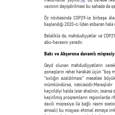
vaxtının dəyişdirilməsi bu sahədə də q
Öz növbəsində COP29-la birbaşa əla
başlandığı 2020-ci ildən etibarən hələ d
Beləliklə də, məhdudiyyətlər və COP2
abu-havasını yaradır.
Bakı və Abşerona davamlı miqrasiy
Qeyd olunan məhdudiyyətlərin xarakt
qonaqların rahat hərəkəti üçün “boş mə
“sıxlığın azaldılması” məsələsi böy
mümkündürsə, nəticəsidir.Maraqlıdır 
keçirildiyi halda istər əhalinin, istə
keçirilmiş proqramların regionlarda ri
daxili miqrasiya ilə bağlı rəsmi stat
əmsalı) bu miqyası ehtmal etməyə imk