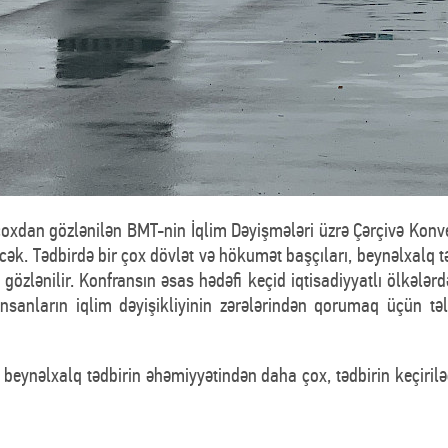
xdan gözlənilən BMT-nin İqlim Dəyişmələri üzrə Çərçivə Konven
cək. Tədbirdə bir çox dövlət və hökumət başçıları, beynəlxalq tə
gözlənilir. Konfransın əsas hədəfi keçid iqtisadiyyatlı ölkələrd
 insanların iqlim dəyişikliyinin zərələrindən qorumaq üçün tə
eynəlxalq tədbirin əhəmiyyətindən daha çox, tədbirin keçiril