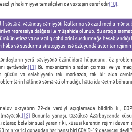
izliyi hakimiyyət təmsilçiləri də vaxtaşırı etiraf edir
[10]
.
lif səslərə, vətəndaş cəmiyyəti fəallarına və azad media mənsu
çirilən repressiya dalğası ilə müşahidə olunub. Bu artıq sistema
ümkün etiraz və narazılıq cəhdlərini susdurmağa hesablandığı h
n həbs və susdurma strategiyası isə özlüyündə avtoritar rejimin 
ətəndaşların yerli səviyyədə özünüidarə hüququnu, öz probleml
nı şərtləndir.
[11]
Bu mexanizmin sıradan çıxması və ya məqsə
n gücün və səlahiyyətin tək mərkəzdə, tək bir əldə cəmləş
blemlərin həllində səmərəli olmadığı, hətta idarəetmə böhranın
nalov oktyabrın 29-da verdiyi açıqlamada bildirib ki, CO
ülməyəcək.
[12]
Bununla yanaşı, təzəlikcə Azərbaycanda xüsus
olaraq belə bir sual yaranır ki, xüsusi karantin rejimi davam 
0 min xarici qonaqdan hər hansı biri COVID-19 daşıyıcısı deyil