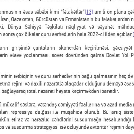
anmasının əsas səbəbi kimi “fəlakətlər”
[13]
amili ön plana çəki
İran, Qazaxstan, Gürcüstan və Ermənistanın bu fəlakətlərdən n
uki, Dünya Səhiyyə Təşkilatı nəqliyyat və səyahət məhdu
sonra çox ölkələr quru sərhədlərin hələ 2022-ci ildən açıblar.
rın girişində çantaların skanerdən keçirilməsi, şəxsiyyət 
nlərin əlavə yoxlanması, sovet dövründən qalma Dövlət Yol Po
minin tətbiqinin və quru sərhədlərinin bağlı qalmasının heç də
əetmə rejimi və daxili nəzarətlə əlaqədar olduğunu deməyə əsa
bağlayaraq total nəzarəti həyata keçirməkdən ibarətdir.
vrü müxalif səslərə, vətəndaş cəmiyyəti fəallarına və azad med
rilən repressiya dalğası ilə müşahidə olunub. Bu artıq sist
ün etiraz və narazılıq cəhdlərini susdurmağa hesablandığı h
bs və susdurma strategiyası isə özlüyündə avtoritar rejimin daya