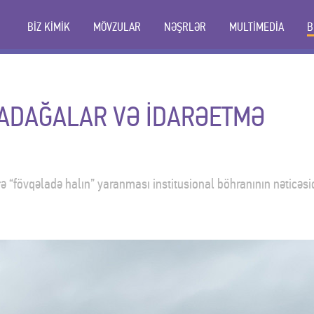
BİZ KİMİK
MÖVZULAR
NƏŞRLƏR
MULTİMEDİA
B
QADAĞALAR VƏ İDARƏETMƏ
ə “fövqəladə halın” yaranması institusional böhranının nəticəsi