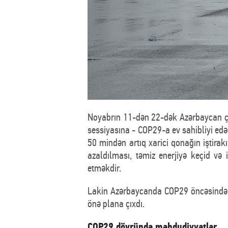
Noyabrın 11-dən 22-dək Azərbaycan ço
sessiyasına - COP29-a ev sahibliyi edə
50 mindən artıq xarici qonağın iştirakı 
azaldılması, təmiz enerjiyə keçid və
etməkdir.
Lakin Azərbaycanda COP29 öncəsində b
önə plana çıxdı.
COP29 dövründə məhdudiyyətlər