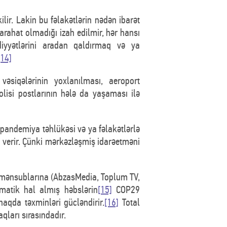
lir. Lakin bu fəlakətlərin nədən ibarət
arahat olmadığı izah edilmir, hər hansı
diyyətlərini aradan qaldırmaq və ya
[14]
vəsiqələrinin yoxlanılması, aeroport
lisi postlarının hələ da yaşaması ilə
 pandemiya təhlükəsi və ya fəlakətlərlə
s verir. Çünki mərkəzləşmiş idarəetməni
ia mənsublarına (AbzasMedia, Toplum TV,
ematik hal almış həbslərin
[15]
COP29
aqda təxminləri gücləndirir.
[16]
Total
qları sırasındadır.