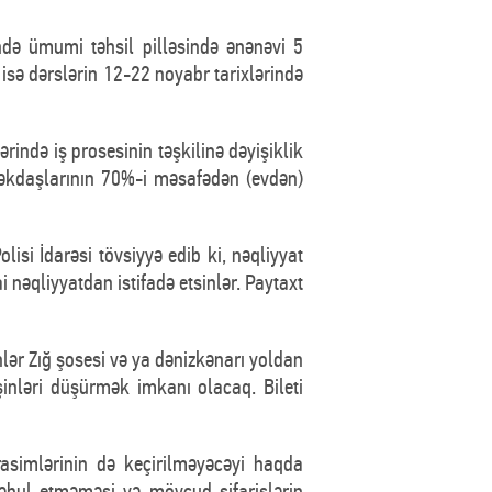
ndə ümumi təhsil pilləsində ənənəvi 5
zrə isə dərslərin 12-22 noyabr tarixlərində
ndə iş prosesinin təşkilinə dəyişiklik
əkdaşlarının 70%-i məsafədən (evdən)
olisi İdarəsi tövsiyyə edib ki, nəqliyyat
 nəqliyyatdan istifadə etsinlər. Paytaxt
nlər Zığ şosesi və ya dənizkənarı yoldan
şinləri düşürmək imkanı olacaq. Bileti
rasimlərinin də keçirilməyəcəyi haqda
qəbul etməməsi və mövcud sifarişlərin