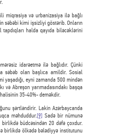
r.
li miqrasiya və urbanizasiya ilə bağlı
 səbəbi kimi işsizliyi göstərib. Onların
 tapdıqları halda qayıda biləcəklərini
mərəsiz idarəetmə ilə bağlıdır. Çünki
a səbəb olan başlıca amildir. Sosial
mi yaşadığı, eyni zamanda 500 mindən
Bakı və Abreşon yarımadasındakı başqa
əhalisinin 35-40%- deməkdir.
uğunu şərtləndirir. Lakin Azərbaycanda
duqca məhduddur.
[9]
Sadə bir nümunə
 birlikdə büdcəsindən 20 dəfə çoxdur.
ə birlikdə ölkədə bələdiyyə institutunu