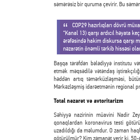
səmərəsiz bir quruma çevirir. Bu səmərəs
COP29 hazırlıqları dövrü müxa
“Kanal 13) qarşı ardıcıl həyata ke
ərəfəsində hakim diskursa qarşı m
nəzarətin önəmli tərkib hissəsi ola
Başqa tərəfdən bələdiyyə institutu v
etmək məqsədilə vətəndaş iştirakçılığı
həddən artıq təmərküzləşməsi, bütü
Mərkəzləşmiş idarəetmənin regional pro
Total nəzarət və avtoritarizm
Səhiyyə nazirinin müavini Nadir Zey
qonaqlardan koronavirus testi götür
uzadıldığı da məlumdur. O zaman haqlı 
götürülmür? Kim zəmanət verir ki, 50-6