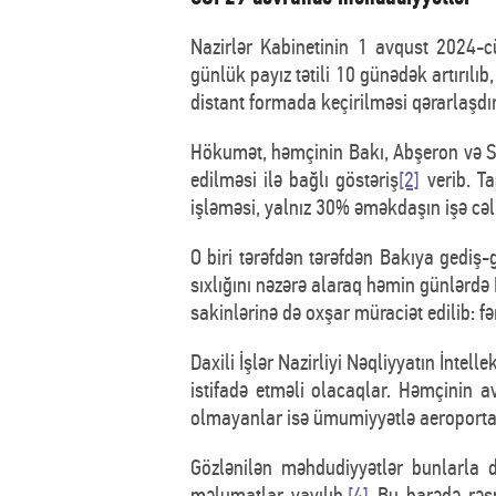
Nazirlər Kabinetinin 1 avqust 2024-cü 
günlük payız tətili 10 günədək artırılıb, 
distant formada keçirilməsi qərarlaşdır
Hökumət, həmçinin Bakı, Abşeron və Su
edilməsi ilə bağlı göstəriş
[2]
verib. T
işləməsi, yalnız 30% əməkdaşın işə cəlb
O biri tərəfdən tərəfdən Bakıya gediş-
sıxlığını nəzərə alaraq həmin günlərdə 
sakinlərinə də oxşar müraciət edilib: f
Daxili İşlər Nazirliyi Nəqliyyatın İnte
istifadə etməli olacaqlar. Həmçinin a
olmayanlar isə ümumiyyətlə aeroporta 
Gözlənilən məhdudiyyətlər bunlarla d
məlumatlar yayılıb.
[4]
Bu barədə rəsmi