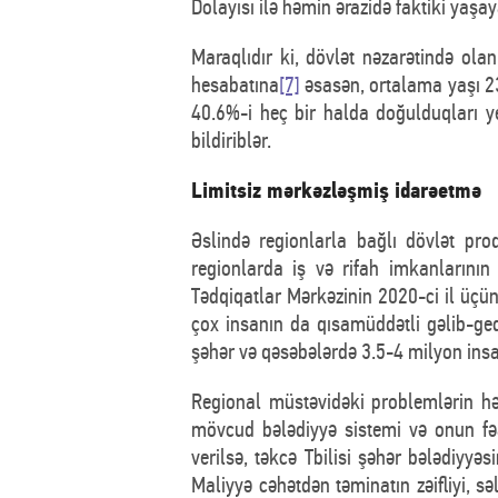
Dolayısı ilə həmin ərazidə faktiki yaşa
Maraqlıdır ki, dövlət nəzarətində ola
hesabatına
[7]
əsasən, ortalama yaşı 23 
40.6%-i heç bir halda doğulduqları ye
bildiriblər.
Limitsiz mərkəzləşmiş idarəetmə
Əslində regionlarla bağlı dövlət pro
regionlarda iş və rifah imkanlarını
Tədqiqatlar Mərkəzinin 2020-ci il üçü
çox insanın da qısamüddətli gəlib-ge
şəhər və qəsəbələrdə 3.5-4 milyon ins
Regional müstəvidəki problemlərin həl
mövcud bələdiyyə sistemi və onun fə
verilsə, təkcə Tbilisi şəhər bələdiy
Maliyyə cəhətdən təminatın zəifliyi, s