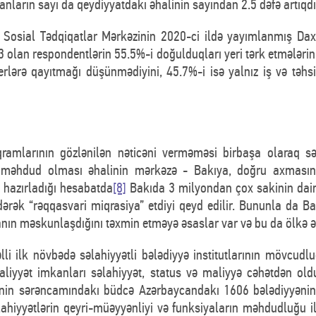
yanların sayı da qeydiyyatdakı əhalinin sayından 2.5 dəfə artıqdı
n Sosial Tədqiqatlar Mərkəzinin 2020-ci ildə yayımlanmış Daxi
olan respondentlərin 55.5%-i doğulduqları yeri tərk etmələrinin
rlərə qayıtmağı düşünmədiyini, 45.7%-i isə yalnız iş və təhsil
qramlarının gözlənilən nəticəni verməməsi birbaşa olaraq sə
n məhdud olması əhalinin mərkəzə - Bakıya, doğru axmasın
n hazırladığı hesabatda
[8]
Bakıda 3 milyondan çox sakinin dai
dərək “rəqqasvari miqrasiya” etdiyi qeyd edilir. Bununla da 
anın məskunlaşdığını təxmin etməyə əsaslar var və bu da ölkə 
li ilk növbədə səlahiyyətli bələdiyyə institutlarının mövcudl
aliyyət imkanları səlahiyyət, status və maliyyə cəhətdən ol
yəsinin sərəncamındakı büdcə Azərbaycandakı 1606 bələdiyyənin
əlahiyyətlərin qeyri-müəyyənliyi və funksiyaların məhdudluğu il