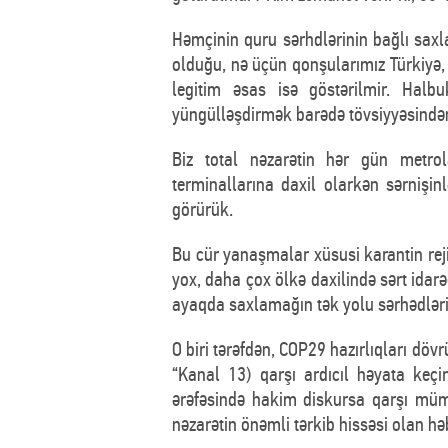
Həmçinin quru sərhdlərinin bağlı saxl
olduğu, nə üçün qonşularımız Türkiyə, 
legitim əsas isə göstərilmir. Halb
yüngülləşdirmək barədə tövsiyyəsindən 
Biz total nəzarətin hər gün metrola
terminallarına daxil olarkən sərnişi
görürük.
Bu cür yanaşmalar xüsusi karantin reji
yox, daha çox ölkə daxilində sərt idar
ayaqda saxlamağın tək yolu sərhədləri 
O biri tərəfdən, COP29 hazırlıqları dö
“Kanal 13) qarşı ardıcıl həyata keçi
ərəfəsində hakim diskursa qarşı mümk
nəzarətin önəmli tərkib hissəsi olan hə