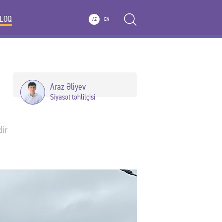
LOQ
AZ
EN
Araz Əliyev
Siyasət təhlilçisi
dir