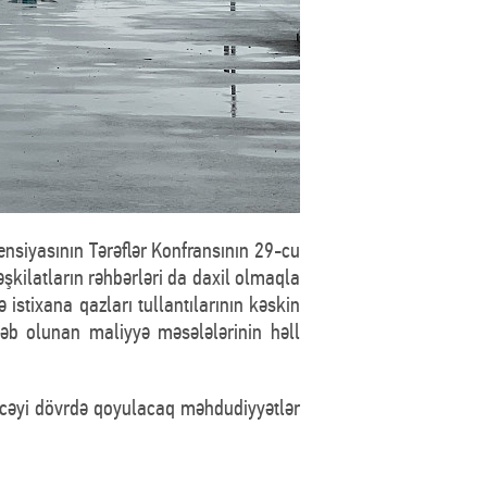
siyasının Tərəflər Konfransının 29-cu
şkilatların rəhbərləri da daxil olmaqla
ə istixana qazları tullantılarının kəskin
ləb olunan maliyyə məsələlərinin həll
əcəyi dövrdə qoyulacaq məhdudiyyətlər