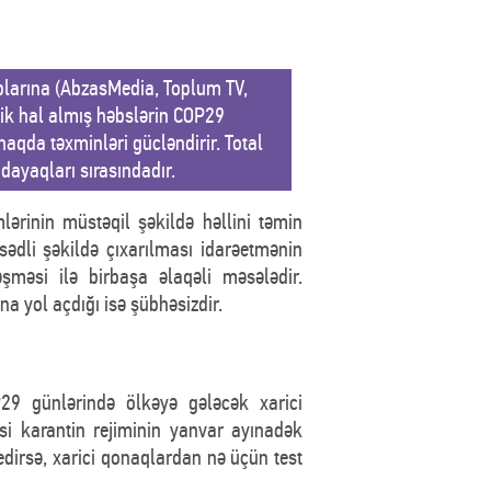
blarına (AbzasMedia, Toplum TV,
tik hal almış həbslərin COP29
aqda təxminləri gücləndirir. Total
dayaqları sırasındadır.
ərinin müstəqil şəkildə həllini təmin
dli şəkildə çıxarılması idarəetmənin
məsi ilə birbaşa əlaqəli məsələdir.
a yol açdığı isə şübhəsizdir.
P29 günlərində ölkəyə gələcək xarici
i karantin rejiminin yanvar ayınadək
edirsə, xarici qonaqlardan nə üçün test
?