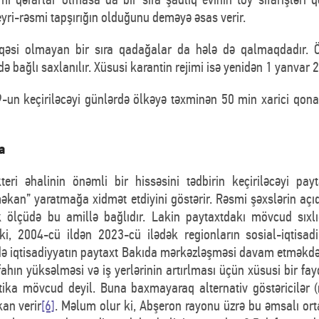
eyri-rəsmi tapşırığın olduğunu deməyə əsas verir.
qəsi olmayan bir sıra qadağalar da hələ də qalmaqdadır. Ö
ə bağlı saxlanılır. Xüsusi karantin rejimi isə yenidən 1 yanvar 2
9-un keçiriləcəyi günlərdə ölkəyə təxminən 50 min xarici qona
a
eri əhalinin önəmli bir hissəsini tədbirin keçiriləcəyi pay
kan” yaratmağa xidmət etdiyini göstərir. Rəsmi şəxslərin açıq
ük ölçüdə bu amillə bağlıdır. Lakin paytaxtdakı mövcud sıx
ki, 2004-cü ildən 2023-cü ilədək regionların sosial-iqtisad
rsə də iqtisadiyyatın paytaxt Bakıda mərkəzləşməsi davam etməkdə
fahın yüksəlməsi və iş yerlərinin artırlması üçün xüsusi bir fay
istika mövcud deyil. Buna baxmayaraq alternativ göstəricilər (
an verir
[6]
. Məlum olur ki, Abşeron rayonu üzrə bu əmsalı orta 