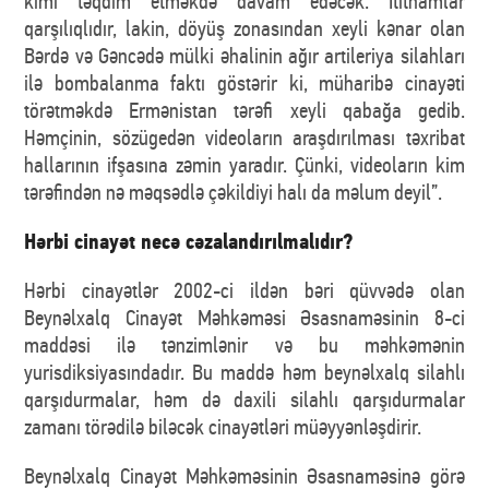
kimi təqdim etməkdə davam edəcək. İtithamlar
qarşılıqlıdır, lakin, döyüş zonasından xeyli kənar olan
Bərdə və Gəncədə mülki əhalinin ağır artileriya silahları
ilə bombalanma faktı göstərir ki, müharibə cinayəti
törətməkdə Ermənistan tərəfi xeyli qabağa gedib.
Həmçinin, sözügedən videoların araşdırılması təxribat
hallarının ifşasına zəmin yaradır. Çünki, videoların kim
tərəfindən nə məqsədlə çəkildiyi halı da məlum deyil”.
Hərbi cinayət necə cəzalandırılmalıdır?
Hərbi cinayətlər 2002-ci ildən bəri qüvvədə olan
Beynəlxalq Cinayət Məhkəməsi Əsasnaməsinin 8-ci
maddəsi ilə tənzimlənir və bu məhkəmənin
yurisdiksiyasındadır. Bu maddə həm beynəlxalq silahlı
qarşıdurmalar, həm də daxili silahlı qarşıdurmalar
zamanı törədilə biləcək cinayətləri müəyyənləşdirir.
Beynəlxalq Cinayət Məhkəməsinin Əsasnaməsinə görə