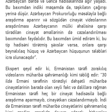
Azərbaycan Bərdə və Gəncə hadisələrində ağır yaşadı.
Bu baxımdan indiki məqamda da, təşkilatın çağırışı
yerinə düşür. Azərbaycan Prokurorluğu məsələylə bağlı
araşdırma aparırır və sözgüdən cinayət videolarının
araşdırılması Azərbaycanın mülki əhalisinə qarşı
törədilən cinayət əməllərinin də cəzalandırılması
baxımından faydalıdır. Bu baxımdan ümid edirəm ki, bu
tip hadisəni törətmiş şəxslər varsa, onlara qarşı
beynəlxlaq hüquq və Azərbaycan hüququnun tələbləri
icra olunacaqdır”.
Ekspert qeyd edir ki, Ermənistan tərəfi zorakılıq
videolarını müharibə qəhrəmanlığı kimi təbliğ edir: "30
ildə Erməni tərəfinin törətdiyi dəhşətli müharibə
cinayətlərinin barədə olan xeyli fakt və dəlillərə rəğmən
Ermənistan tərəfi heç bir cinayət hadisəsilə bağlı
araşdırma aparmayıb, cinayətkarı cəzalandırmayıb. İndi
də Ermənistan tərəfi müharibə cinayətlərini qəhrəmanlıq