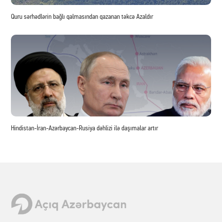
Quru sərhədlərin bağlı qalmasından qazanan təkcə Azaldır
Hindistan-İran-Azərbaycan-Rusiya dəhlizi ilə daşımalar artır