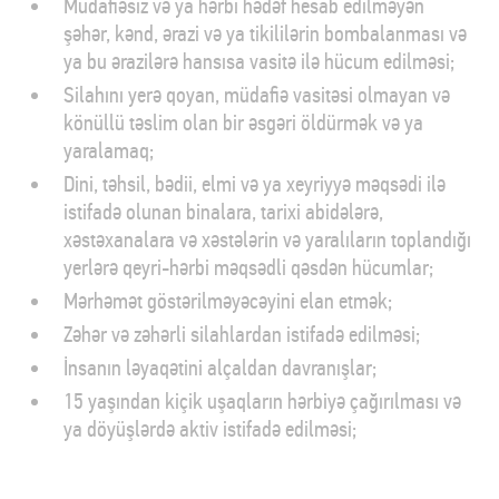
Müdafiəsiz və ya hərbi hədəf hesab edilməyən
şəhər, kənd, ərazi və ya tikililərin bombalanması və
ya bu ərazilərə hansısa vasitə ilə hücum edilməsi;
Silahını yerə qoyan, müdafiə vasitəsi olmayan və
könüllü təslim olan bir əsgəri öldürmək və ya
yaralamaq;
Dini, təhsil, bədii, elmi və ya xeyriyyə məqsədi ilə
istifadə olunan binalara, tarixi abidələrə,
xəstəxanalara və xəstələrin və yaralıların toplandığı
yerlərə qeyri-hərbi məqsədli qəsdən hücumlar;
Mərhəmət göstərilməyəcəyini elan etmək;
Zəhər və zəhərli silahlardan istifadə edilməsi;
İnsanın ləyaqətini alçaldan davranışlar;
15 yaşından kiçik uşaqların hərbiyə çağırılması və
ya döyüşlərdə aktiv istifadə edilməsi;