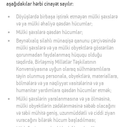
aşağıdakılar hərbi cinayət sayılır:
Döyüşlərdə birbaşa iştirak etməyən mülki şəxslərə
və ya mülki əhaliyə qəsdən hücumlar;
Mülki şəxslərə qəsdən hücumlar;
Beynəlxalq silahlı münaqişə qanunu çərçivəsində
mülki şəxslərə və ya mülki obyektlərə göstərilən
qorunmadan faydalanmaq hüququ olduğu
təqdirdə, Birləşmiş Millətlər Təşkilatının
Konvensiyasına uyğun olaraq sülhməramlılara
təyin olunmuş personala, obyektlərə, materiallara,
bölmələrə və ya nəqliyyat vasitələrinə və ya
humanitar yardımlara qəsdən hücumlar etmək;
Mülki şəxslərin yaralanmasına və ya ölməsinə,
mülki obyektlərin zədələnməsinə səbəb olacağını
və təbii mühitə geniş, uzunmüddətli və ciddi ziyan
vuracağını bilərək hücum başladılması;