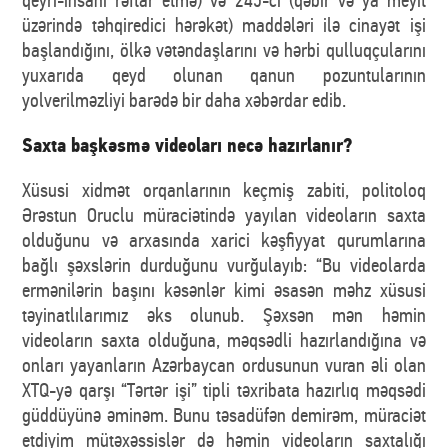
üzərində təhqiredici hərəkət) maddələri ilə cinayət işi
başlandığını, ölkə vətəndaşlarını və hərbi qulluqçularını
yuxarıda qeyd olunan qanun pozuntularının
yolverilməzliyi barədə bir daha xəbərdar edib.
Saxta başkəsmə videoları necə hazırlanır?
Xüsusi xidmət orqanlarının keçmiş zabiti, politoloq
Ərəstun Oruclu müraciətində yayılan videoların saxta
olduğunu və arxasında xarici kəşfiyyat qurumlarına
bağlı şəxslərin durduğunu vurğulayıb: “Bu videolarda
ermənilərin başını kəsənlər kimi əsasən məhz xüsusi
təyinatlılarımız əks olunub. Şəxsən mən həmin
videoların saxta olduğuna, məqsədli hazırlandığına və
onları yayanların Azərbaycan ordusunun vuran əli olan
XTQ-yə qarşı “Tərtər işi” tipli təxribata hazırlıq məqsədi
güddüyünə əminəm. Bunu təsadüfən demirəm, müraciət
etdiyim mütəxəssislər də həmin videoların saxtalığı