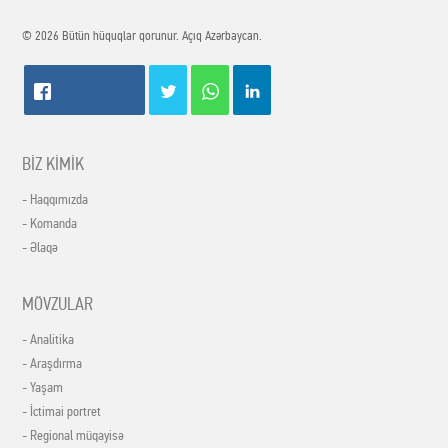
© 2026 Bütün hüquqlar qorunur. Açıq Azərbaycan.
BİZ KİMİK
- Haqqımızda
- Komanda
- Əlaqə
MÖVZULAR
- Analitika
- Araşdırma
- Yaşam
- İctimai portret
- Regional müqayisə