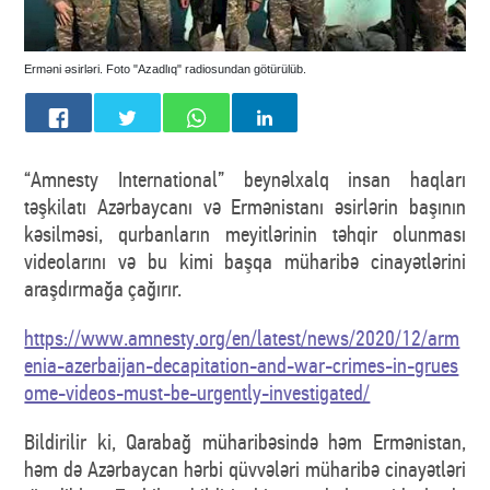
Erməni əsirləri. Foto "Azadlıq" radiosundan götürülüb.
“Amnesty International” beynəlxalq insan haqları
təşkilatı Azərbaycanı və Ermənistanı əsirlərin başının
kəsilməsi, qurbanların meyitlərinin təhqir olunması
videolarını və bu kimi başqa müharibə cinayətlərini
araşdırmağa çağırır.
https://www.amnesty.org/en/latest/news/2020/12/arm
enia-azerbaijan-decapitation-and-war-crimes-in-grues
ome-videos-must-be-urgently-investigated/
Bildirilir ki, Qarabağ müharibəsində həm Ermənistan,
həm də Azərbaycan hərbi qüvvələri müharibə cinayətləri