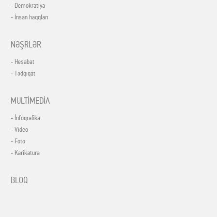
- Demokratiya
- İnsan haqqları
NƏŞRLƏR
- Hesabat
- Tədqiqat
MULTİMEDİA
- İnfoqrafika
- Video
- Foto
- Karikatura
BLOQ