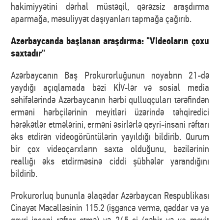
hakimiyyətini dərhal müstəqil, qərəzsiz araşdırma
aparmağa, məsuliyyət daşıyanları tapmağa çağırıb.
Azərbaycanda başlanan araşdırma: "Videoların çoxu
saxtadır"
Azərbaycanın Baş Prokurorluğunun noyabrın 21-də
yaydığı açıqlamada bəzi KİV-lər və sosial media
səhifələrində Azərbaycanın hərbi qulluqçuları tərəfindən
erməni hərbçilərinin meyitləri üzərində təhqiredici
hərəkətlər etmələrini, erməni əsirlərlə qeyri-insani rəftarı
əks etdirən videogörüntülərin yayıldığı bildirib. Qurum
bir çox videoçarxların saxta olduğunu, bəzilərinin
reallığı əks etdirməsinə ciddi şübhələr yarandığını
bildirib.
Prokurorluq bununla əlaqədar Azərbaycan Respublikası
Cinayət Məcəlləsinin 115.2 (işgəncə vermə, qəddar və ya
qeyri-insani rəftar etmə) və 245-ci (qəbir və ya meyit