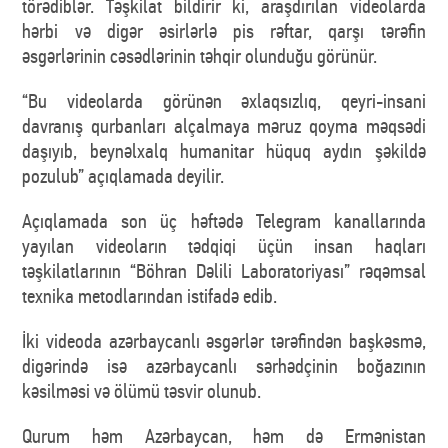
törədiblər. Təşkilat bildirir ki, araşdırılan videolarda
hərbi və digər əsirlərlə pis rəftar, qarşı tərəfin
əsgərlərinin cəsədlərinin təhqir olunduğu görünür.
“Bu videolarda görünən əxlaqsızlıq, qeyri-insani
davranış qurbanları alçalmaya məruz qoyma məqsədi
daşıyıb, beynəlxalq humanitar hüquq aydın şəkildə
pozulub” açıqlamada deyilir.
Açıqlamada son üç həftədə Telegram kanallarında
yayılan videoların tədqiqi üçün insan haqları
təşkilatlarının “Böhran Dəlili Laboratoriyası” rəqəmsal
texnika metodlarından istifadə edib.
İki videoda azərbaycanlı əsgərlər tərəfindən başkəsmə,
digərində isə azərbaycanlı sərhədçinin boğazının
kəsilməsi və ölümü təsvir olunub.
Qurum həm Azərbaycan, həm də Ermənistan