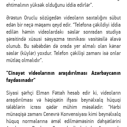
ehtimalının yüksək olduğunu iddia edirlər”.
Ərəstun Oruclu sözügedən videoların saxtalığını sübut
edən bir neçə məqamı qeyd edir. “Telefona çəkildiyi iddia
edilən həmin videolardakı səslər sonradan studiya
şəraitində xüsusi səsyazma texnikası vasitəsilə əlavə
olunub. Bu səbəbdən də orada yer almalı olan kənar
səslər (küylər) yoxdur. Telefon çəkilişi zamanı isə onlar
mütləq olmalıdır”.
"Cinayət videolarının araşdırılması Azərbaycanın
faydasınadır"
Siyasi şərhçi Elman Fəttah hesab edir ki, videoların
araşdırılması və həqiqətin ifşası beynəlxalq hüquqi
tələblərin icrası qədər mühim məsələdir: “Hərbi
münaqişə zamanı Cenevrə Konvensiyası kimi beynəlxalq
hüquq normalarına əməl edilməməsinin dəhşətlərini