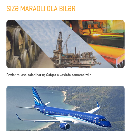
SİZƏ MARAQLI OLA BİLƏR
Dövlət müəssisələri hər üç Qafqaz ölkəsizdə səmərəsizdir