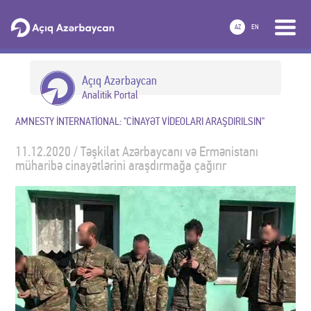
AZ
EN
Açıq Azərbaycan
Analitik Portal
AMNESTY İNTERNATİONAL: "CİNAYƏT VİDEOLARI ARAŞDIRILSIN"
11.12.2020 / Təşkilat Azərbaycanı və Ermənistanı
müharibə cinayətlərini araşdırmağa çağırır