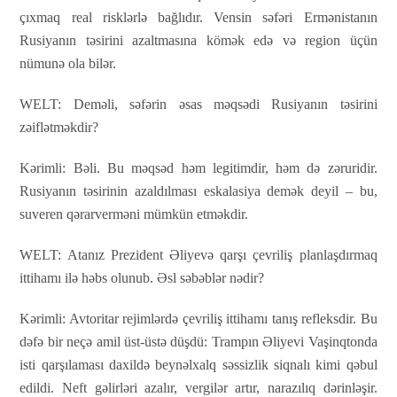
çıxmaq real risklərlə bağlıdır. Vensin səfəri Ermənistanın
Rusiyanın təsirini azaltmasına kömək edə və region üçün
nümunə ola bilər.
WELT:
Deməli, səfərin əsas məqsədi Rusiyanın təsirini
zəiflətməkdir?
Kərimli:
Bəli. Bu məqsəd həm legitimdir, həm də zəruridir.
Rusiyanın təsirinin azaldılması eskalasiya demək deyil – bu,
suveren qərarverməni mümkün etməkdir.
WELT:
Atanız Prezident Əliyevə qarşı çevriliş planlaşdırmaq
ittihamı ilə həbs olunub. Əsl səbəblər nədir?
Kərimli:
Avtoritar rejimlərdə çevriliş ittihamı tanış refleksdir. Bu
dəfə bir neçə amil üst-üstə düşdü: Trampın Əliyevi Vaşinqtonda
isti qarşılaması daxildə beynəlxalq səssizlik siqnalı kimi qəbul
edildi. Neft gəlirləri azalır, vergilər artır, narazılıq dərinləşir.