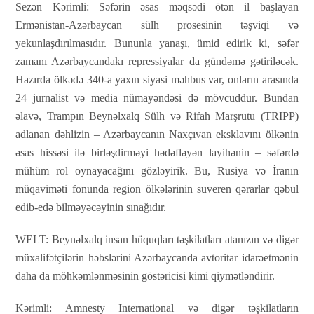
Sezən Kərimli:
Səfərin əsas məqsədi ötən il başlayan
Ermənistan-Azərbaycan sülh prosesinin təşviqi və
yekunlaşdırılmasıdır. Bununla yanaşı, ümid edirik ki, səfər
zamanı Azərbaycandakı repressiyalar da gündəmə gətiriləcək.
Hazırda ölkədə 340-a yaxın siyasi məhbus var, onların arasında
24 jurnalist və media nümayəndəsi də mövcuddur. Bundan
əlavə, Trampın Beynəlxalq Sülh və Rifah Marşrutu (TRIPP)
adlanan dəhlizin – Azərbaycanın Naxçıvan eksklavını ölkənin
əsas hissəsi ilə birləşdirməyi hədəfləyən layihənin – səfərdə
mühüm rol oynayacağını gözləyirik. Bu, Rusiya və İranın
müqaviməti fonunda region ölkələrinin suveren qərarlar qəbul
edib-edə bilməyəcəyinin sınağıdır.
WELT:
Beynəlxalq insan hüquqları təşkilatları atanızın və digər
müxalifətçilərin həbslərini Azərbaycanda avtoritar idarəetmənin
daha da möhkəmlənməsinin göstəricisi kimi qiymətləndirir.
Kərimli:
Amnesty International və digər təşkilatların