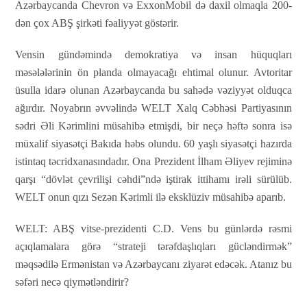
Azərbaycanda Chevron və ExxonMobil də daxil olmaqla 200-
dən çox ABŞ şirkəti fəaliyyət göstərir.
Vensin gündəmində demokratiya və insan hüquqları
məsələlərinin ön planda olmayacağı ehtimal olunur. Avtoritar
üsulla idarə olunan Azərbaycanda bu sahədə vəziyyət olduqca
ağırdır. Noyabrın əvvəlində WELT Xalq Cəbhəsi Partiyasının
sədri Əli Kərimlini müsahibə etmişdi, bir neçə həftə sonra isə
müxalif siyasətçi Bakıda həbs olundu. 60 yaşlı siyasətçi hazırda
istintaq təcridxanasındadır. Ona Prezident İlham Əliyev rejiminə
qarşı “dövlət çevrilişi cəhdi”ndə iştirak ittihamı irəli sürülüb.
WELT onun qızı Sezən Kərimli ilə eksklüziv müsahibə aparıb.
WELT:
ABŞ vitse-prezidenti C.D. Vens bu günlərdə rəsmi
açıqlamalara görə “strateji tərəfdaşlıqları gücləndirmək”
məqsədilə Ermənistan və Azərbaycanı ziyarət edəcək. Atanız bu
səfəri necə qiymətləndirir?