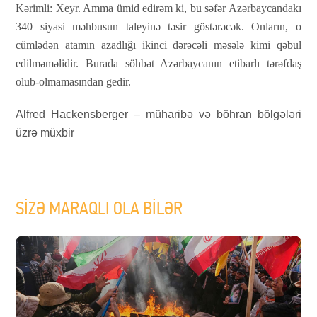
Kərimli:
Xeyr. Amma ümid edirəm ki, bu səfər Azərbaycandakı
340 siyasi məhbusun taleyinə təsir göstərəcək. Onların, o
cümlədən atamın azadlığı ikinci dərəcəli məsələ kimi qəbul
edilməməlidir. Burada söhbət Azərbaycanın etibarlı tərəfdaş
olub-olmamasından gedir.
Alfred Hackensberger – müharibə və böhran bölgələri
üzrə müxbir
SİZƏ MARAQLI OLA BİLƏR