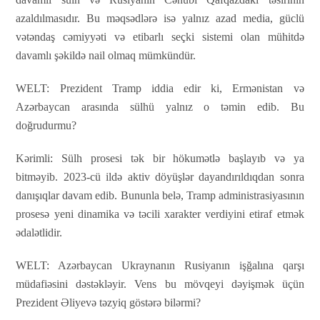
azaldılmasıdır. Bu məqsədlərə isə yalnız azad media, güclü
vətəndaş cəmiyyəti və etibarlı seçki sistemi olan mühitdə
davamlı şəkildə nail olmaq mümkündür.
WELT:
Prezident Tramp iddia edir ki, Ermənistan və
Azərbaycan arasında sülhü yalnız o təmin edib. Bu
doğrudurmu?
Kərimli:
Sülh prosesi tək bir hökumətlə başlayıb və ya
bitməyib. 2023-cü ildə aktiv döyüşlər dayandırıldıqdan sonra
danışıqlar davam edib. Bununla belə, Tramp administrasiyasının
prosesə yeni dinamika və təcili xarakter verdiyini etiraf etmək
ədalətlidir.
WELT:
Azərbaycan Ukraynanın Rusiyanın işğalına qarşı
müdafiəsini dəstəkləyir. Vens bu mövqeyi dəyişmək üçün
Prezident Əliyevə təzyiq göstərə bilərmi?