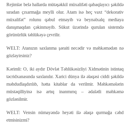
Rejimlər belə hallarda mütəşəkkil müxalifəti qabaqlayıcı şəkildə
sıradan çıxarmağa meylli olur. Atam isə heç vaxt “dekorativ
müxalifət” rolunu qəbul etməyib və beynəlxalq mediaya
danışmaqdan çəkinməyib. Sükut üzərində qurulan sistemdə
görünürlük təhlükəyə çevrilir.
WELT:
Atanızın saxlanma şəraiti necədir və məhkəmədən nə
gözləyirsiniz?
Kərimli:
O, iki aydır Dövlət Təhlükəsizliyi Xidmətinin istintaq
təcridxanasında saxlanılır. Xarici dünya ilə əlaqəsi ciddi şəkildə
məhdudlaşdırılıb, hətta kitablar da verilmir. Məhkəmələrin
müstəqilliyinə isə artıq inanmırıq – ədalətli məhkəmə
gözlənilmir.
WELT:
Vensin nümayəndə heyəti ilə əlaqə qurmağa cəhd
etmisinizmi?