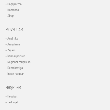
- Haqqımızda
- Komanda
- Əlaqə
MÖVZULAR
- Analitika
- Araşdırma
- Yaşam
- İctimai portret
- Regional müqayisə
- Demokratiya
- İnsan haqqları
NƏŞRLƏR
- Hesabat
- Tədqiqat