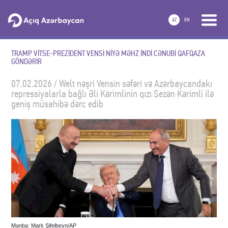
AZ
EN
TRAMP VİTSE-PREZİDENT VENSİ NİYƏ MƏHZ İNDİ CƏNUBİ QAFQAZA
GÖNDƏRİR
07.02.2026 / Welt nəşri Vensin səfəri və Azərbaycandakı
repressiyalarla bağlı Əli Kərimlinin qızı Sezən Kərimli ilə
geniş müsahibə dərc edib
Mənbə: Mark Şifelbeyn/AP