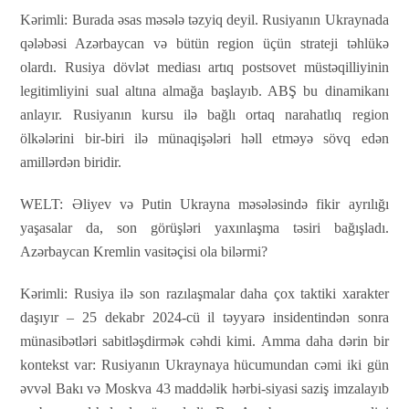
Kərimli:
Burada əsas məsələ təzyiq deyil. Rusiyanın Ukraynada
qələbəsi Azərbaycan və bütün region üçün strateji təhlükə
olardı. Rusiya dövlət mediası artıq postsovet müstəqilliyinin
legitimliyini sual altına almağa başlayıb. ABŞ bu dinamikanı
anlayır. Rusiyanın kursu ilə bağlı ortaq narahatlıq region
ölkələrini bir-biri ilə münaqişələri həll etməyə sövq edən
amillərdən biridir.
WELT:
Əliyev və Putin Ukrayna məsələsində fikir ayrılığı
yaşasalar da, son görüşləri yaxınlaşma təsiri bağışladı.
Azərbaycan Kremlin vasitəçisi ola bilərmi?
Kərimli:
Rusiya ilə son razılaşmalar daha çox taktiki xarakter
daşıyır – 25 dekabr 2024-cü il təyyarə insidentindən sonra
münasibətləri sabitləşdirmək cəhdi kimi. Amma daha dərin bir
kontekst var: Rusiyanın Ukraynaya hücumundan cəmi iki gün
əvvəl Bakı və Moskva 43 maddəlik hərbi-siyasi saziş imzalayıb