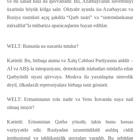
və bu sənəd hələ də qüvvədədir. Bu, Azərbaycanın suverenliyi
üzərində böyük kölgə salır. Oktyabr ayında isə Azərbaycan və
Rusiya rəsmiləri açıq şəkildə “Qərb təsiri” və “sistemdənkənar
müxalifət”lə mübarizə aparacaqlarını bəyan ediblər.
WELT:
Bununla nə nəzərdə tutulur?
Kərimli:
Bu, birbaşa atama və Xalq Cəbhəsi Partiyasına aiddir –
Aİ və ABŞ-la inteqrasiyanı, demokratik islahatları müdafiə edən
Qərbyönlü siyasi qüvvəyə. Moskva ilə yaxınlaşma simvolik
deyil, ölkədaxili repressiyalara birbaşa təsir göstərir.
WELT:
Ermənistanın rolu nədir və Vens İrəvanda nəyə nail
olmaq istəyir?
Kərimli:
Ermənistan Qərbə yönəlir, lakin bunu həssas
vəziyyətdə edir. Rusiyadan uzunmüddətli asılılıq ciddi
institusional və təhlükəsizlik qorxuları yaradıb. Bu orbitdən