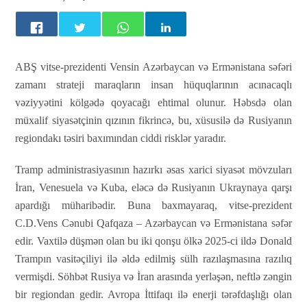
ABŞ vitse-prezidenti Vensin Azərbaycan və Ermənistana səfəri
zamanı strateji maraqların insan hüquqlarının acınacaqlı
vəziyyətini kölgədə qoyacağı ehtimal olunur. Həbsdə olan
müxalif siyasətçinin qızının fikrincə, bu, xüsusilə də Rusiyanın
regiondakı təsiri baxımından ciddi risklər yaradır.
Tramp administrasiyasının hazırkı əsas xarici siyasət mövzuları
İran, Venesuela və Kuba, eləcə də Rusiyanın Ukraynaya qarşı
apardığı müharibədir. Buna baxmayaraq, vitse-prezident
C.D.Vens Cənubi Qafqaza – Azərbaycan və Ermənistana səfər
edir. Vaxtilə düşmən olan bu iki qonşu ölkə 2025-ci ildə Donald
Trampın vasitəçiliyi ilə əldə edilmiş sülh razılaşmasına razılıq
vermişdi. Söhbət Rusiya və İran arasında yerləşən, neftlə zəngin
bir regiondan gedir. Avropa İttifaqı ilə enerji tərəfdaşlığı olan