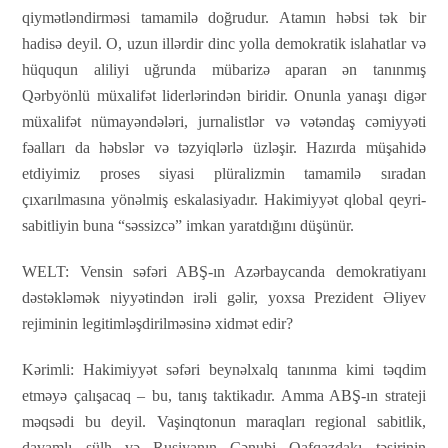
qiymətləndirməsi tamamilə doğrudur. Atamın həbsi tək bir
hadisə deyil. O, uzun illərdir dinc yolla demokratik islahatlar və
hüququn aliliyi uğrunda mübarizə aparan ən tanınmış
Qərbyönlü müxalifət liderlərindən biridir. Onunla yanaşı digər
müxalifət nümayəndələri, jurnalistlər və vətəndaş cəmiyyəti
fəalları da həbslər və təzyiqlərlə üzləşir. Hazırda müşahidə
etdiyimiz proses siyasi plüralizmin tamamilə sıradan
çıxarılmasına yönəlmiş eskalasiyadır. Hakimiyyət qlobal qeyri-
sabitliyin buna “səssizcə” imkan yaratdığını düşünür.
WELT:
Vensin səfəri ABŞ-ın Azərbaycanda demokratiyanı
dəstəkləmək niyyətindən irəli gəlir, yoxsa Prezident Əliyev
rejiminin legitimləşdirilməsinə xidmət edir?
Kərimli:
Hakimiyyət səfəri beynəlxalq tanınma kimi təqdim
etməyə çalışacaq – bu, tanış taktikadır. Amma ABŞ-ın strateji
məqsədi bu deyil. Vaşinqtonun maraqları regional sabitlik,
davamlı sülh və Rusiyanın Cənubi Qafqazdakı təsirinin