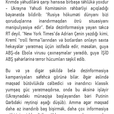
Krımda yəhudilərə qarşı hansısa birbaşa təhlükə yoxdur
- Ukrayna Yəhudi Komitəsinin rəhbərliyi açıqladığı
bəyənatda bildirib: "Rusiya hökuməti dünyanı bizi
qoruduqlarına inandırmaqdan ötrü situasiyanı
manipulyasiya edir". Belə dezinformasiya yayan təkcə
RT deyil. "New York Times"da Adrian Çenin yazdığı kimi,
Kreml "troll ferma"larından və botlardan onlayn saxta
hekayələr yaratmaq üçün istifadə edir, məsələn, guya
ABŞ-da Ebola virusu çaxnaşmalar yaradıb, guya İŞİD
ABŞ şəhərlərinə terror hücumları təşkil edib.
Bu və ya digər şəkildə belə dezinformasiya
kampaniyaları səfehcə görünə bilər. Əgər əslində
məqsəd bütövlükdə cəlbedici və inandırıcı klassik
yumşaq güc yaratmaqdırsa, onda bu əksinə işləyir
(Ukraynadakı münaqişə başlayandan bəri Putinin
Qərbdəki reytinqi aşağı düşüb). Amma əgər məqsəd
daha az inandırıb baş bişirmək, daha çox informasiya