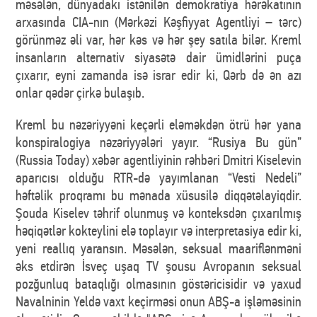
məsələn, dünyadakı istənilən demokratiya hərəkatının
arxasında CIA-nın (Mərkəzi Kəşfiyyat Agentliyi – tərc)
görünməz əli var, hər kəs və hər şey satıla bilər. Kreml
insanların alternativ siyasətə dair ümidlərini puça
çıxarır, eyni zamanda isə israr edir ki, Qərb də ən azı
onlar qədər çirkə bulaşıb.
Kreml bu nəzəriyyəni keçərli eləməkdən ötrü hər yana
konspiralogiya nəzəriyyələri yayır. “Rusiya Bu gün”
(Russia Today) xəbər agentliyinin rəhbəri Dmitri Kiselevin
aparıcısı olduğu RTR-də yayımlanan “Vesti Nedeli”
həftəlik proqramı bu mənada xüsusilə diqqətəlayiqdir.
Şouda Kiselev təhrif olunmuş və konteksdən çıxarılmış
həqiqətlər kokteylini elə toplayır və interpretasiya edir ki,
yeni reallıq yaransın. Məsələn, seksual maariflənməni
əks etdirən İsveç uşaq TV şousu Avropanın seksual
pozğunluq bataqlığı olmasının göstəricisidir və yaxud
Navalninin Yeldə vaxt keçirməsi onun ABŞ-a işləməsinin