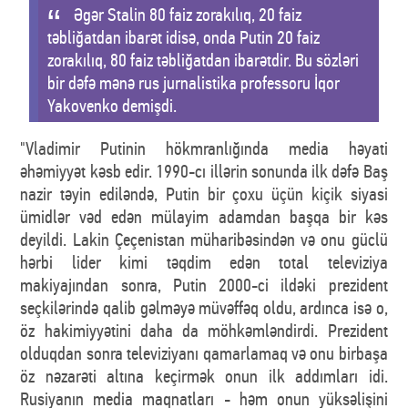
Əgər Stalin 80 faiz zorakılıq, 20 faiz
təbliğatdan ibarət idisə, onda Putin 20 faiz
zorakılıq, 80 faiz təbliğatdan ibarətdir. Bu sözləri
bir dəfə mənə rus jurnalistika professoru İqor
Yakovenko demişdi.
"Vladimir Putinin hökmranlığında media həyati
əhəmiyyət kəsb edir. 1990-cı illərin sonunda ilk dəfə Baş
nazir təyin ediləndə, Putin bir çoxu üçün kiçik siyasi
ümidlər vəd edən mülayim adamdan başqa bir kəs
deyildi. Lakin Çeçenistan müharibəsindən və onu güclü
hərbi lider kimi təqdim edən total televiziya
makiyajından sonra, Putin 2000-ci ildəki prezident
seçkilərində qalib gəlməyə müvəffəq oldu, ardınca isə o,
öz hakimiyyətini daha da möhkəmləndirdi. Prezident
olduqdan sonra televiziyanı qamarlamaq və onu birbaşa
öz nəzarəti altına keçirmək onun ilk addımları idi.
Rusiyanın media maqnatları - həm onun yüksəlişini