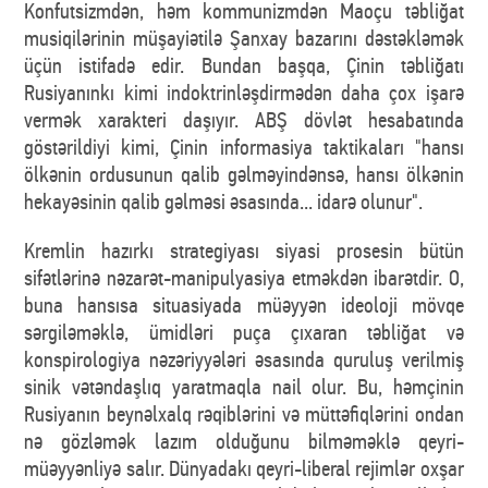
Konfutsizmdən, həm kommunizmdən Maoçu təbliğat
musiqilərinin müşayiətilə Şanxay bazarını dəstəkləmək
üçün istifadə edir. Bundan başqa, Çinin təbliğatı
Rusiyanınkı kimi indoktrinləşdirmədən daha çox işarə
vermək xarakteri daşıyır. ABŞ dövlət hesabatında
göstərildiyi kimi, Çinin informasiya taktikaları "hansı
ölkənin ordusunun qalib gəlməyindənsə, hansı ölkənin
hekayəsinin qalib gəlməsi əsasında... idarə olunur".
Kremlin hazırkı strategiyası siyasi prosesin bütün
sifətlərinə nəzarət-manipulyasiya etməkdən ibarətdir. O,
buna hansısa situasiyada müəyyən ideoloji mövqe
sərgiləməklə, ümidləri puça çıxaran təbliğat və
konspirologiya nəzəriyyələri əsasında quruluş verilmiş
sinik vətəndaşlıq yaratmaqla nail olur. Bu, həmçinin
Rusiyanın beynəlxalq rəqiblərini və müttəfiqlərini ondan
nə gözləmək lazım olduğunu bilməməklə qeyri-
müəyyənliyə salır. Dünyadakı qeyri-liberal rejimlər oxşar