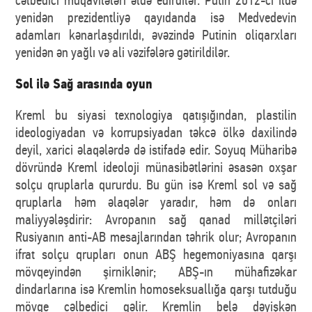
yenidən prezidentliyə qayıdanda isə Medvedevin
adamları kənarlaşdırıldı, əvəzində Putinin oliqarxları
yenidən ən yağlı və ali vəzifələrə gətirildilər.
Sol ilə Sağ arasında oyun
Kreml bu siyasi texnologiya qatışığından, plastilin
ideologiyadan və korrupsiyadan təkcə ölkə daxilində
deyil, xarici əlaqələrdə də istifadə edir. Soyuq Müharibə
dövründə Kreml ideoloji münasibətlərini əsasən oxşar
solçu qruplarla qururdu. Bu gün isə Kreml sol və sağ
qruplarla həm əlaqələr yaradır, həm də onları
maliyyələşdirir: Avropanın sağ qanad millətçiləri
Rusiyanın anti-AB mesajlarından təhrik olur; Avropanın
ifrat solçu qrupları onun ABŞ hegemoniyasına qarşı
mövqeyindən şirniklənir; ABŞ-ın mühafizəkar
dindarlarına isə Kremlin homoseksuallığa qarşı tutduğu
mövqe cəlbedici gəlir. Kremlin belə dəyişkən