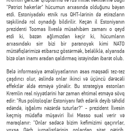
"Patriot hakerlər" hücumun arxasında olduğunu bəyan
etdi. Estoniyadakı etnik rus QHT-lərinin də etirazların
təşkilində rol oynadığı bildirilir. Keçən il Estoniyanın
prezidenti Toomas İlveslə müsahibəm zamanı o qeyd
etdi ki, bəzən ağlımızdan keçir ki, hücumların
arxasındakı sirr bizi bir paranoyak kimi NATO
müttəfiqlərimizə etibarsız göstərmək, beləliklə, alyansda
bizə olan inamı aradan qaldırmaq istəyindən ibarət olub.
Belə informasiya əməliyyatlarının əsas məqsədi tez-tez
çaşdırıcı olur, əslində onlar ikinci və üçüncü dərəcəli
effektlər əldə etməyə yönəlir. Bu strategiya estonları
Kremlin real niyyətlərini hər zaman ehtimal etməyə sövq
edir: "Rus politoloqlar Estoniyanı fəth edərik deyib təhdid
edəndə, işğalımı nəzərdə tuturlar?" - prezident İlvesin
keçmiş müdafiə müşaviri İlvi Masso sual verir və
maraqlanır: "Onlar sadəcə bizim kefimizimi qaçırırlar,
yoxsa Qərb jurnalistlərinin onlardan sitat gətirib,