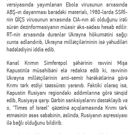
versiyasında yayımlanan Ebola virusunun arxasında
ABŞ-ın dayanması barədəki materialı, 1980-larda SSRİ-
nin QİÇS virusunun arxasında CIA-nın əli olduğunu irəli
sürən dezinformasiyanın müasir əks-sədası hesab edilir.
RT-nin arxasında duranlar Ukrayna hökumətini sağçı
xunta adlandırıb, Ukrayna millətçilərininin isə yəhudiləri
hədələdiyini iddia edib.
Kanal Krımın Simferepol şəhərinin ravvini Mişa
Kapustinlə müsahibəni elə redaktə edib ki, ravvinin
Ukrayna millətçilərinin anti-semit hərəkətlərinə görə
Krımı tərk etdiyi təəssüratı yaranıb. Faktiki olaraq isə,
Kapustin Rusiyanı regiondakı addımlarına görə tənqid
edib, Rusiyaya qarşı Qərbin sanksiyalarını dəstəkləyib və
o, "Times of Israel" qəzetinə açıqlamasında Krımı tərk
etməsinin əsas səbəbinin, əslində, Rusiyanın aqressiyası
ilə bağlı olduğunu bildirib.