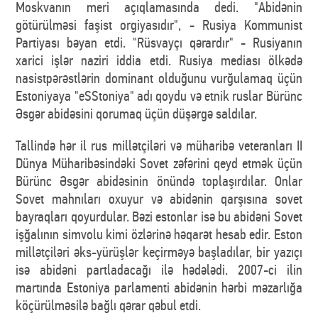
Moskvanın meri açıqlamasında dedi. "Abidənin
götürülməsi faşist orgiyasıdır", - Rusiya Kommunist
Partiyası bəyan etdi. "Rüsvayçı qərardır" - Rusiyanın
xarici işlər naziri iddia etdi. Rusiya mediası ölkədə
nasistpərəstlərin dominant olduğunu vurğulamaq üçün
Estoniyaya "eSStoniya" adı qoydu və etnik ruslar Bürünc
Əsgər abidəsini qorumaq üçün düşərgə saldılar.
Tallində hər il rus millətçiləri və müharibə veteranları II
Dünya Müharibəsindəki Sovet zəfərini qeyd etmək üçün
Bürünc Əsgər abidəsinin önündə toplaşırdılar. Onlar
Sovet mahnıları oxuyur və abidənin qarşısına sovet
bayraqları qoyurdular. Bəzi estonlar isə bu abidəni Sovet
işğalının simvolu kimi özlərinə həqarət hesab edir. Eston
millətçiləri əks-yürüşlər keçirməyə başladılar, bir yazıçı
isə abidəni partladacağı ilə hədələdi. 2007-ci ilin
martında Estoniya parlamenti abidənin hərbi məzarlığa
köçürülməsilə bağlı qərar qəbul etdi.