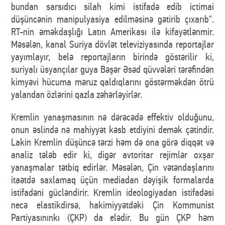
bundan sarsıdıcı silah kimi istifadə edib ictimai
düşüncənin manipulyasiya edilməsinə gətirib çıxarıb".
RT-nin əməkdaşlığı Latın Amerikası ilə kifayətlənmir.
Məsələn, kanal Suriya dövlət televiziyasında reportajlar
yayımlayır, belə reportajların birində göstərilir ki,
suriyalı üsyançılar guya Bəşər Əsəd qüvvələri tərəfindən
kimyəvi hücuma məruz qaldıqlarını göstərməkdən ötrü
yalandan özlərini qazla zəhərləyirlər.
Kremlin yanaşmasının nə dərəcədə effektiv olduğunu,
onun əslində nə mahiyyət kəsb etdiyini demək çətindir.
Lakin Kremlin düşüncə tərzi həm də ona görə diqqət və
analiz tələb edir ki, digər avtoritar rejimlər oxşar
yanaşmalar tətbiq edirlər. Məsələn, Çin vətəndaşlarını
itaətdə saxlamaq üçün mediadan dəyişik formalarda
istifadəni gücləndirir. Kremlin ideologiyadan istifadəsi
necə elastikdirsə, hakimiyyətdəki Çin Kommunist
Partiyasınınkı (ÇKP) da elədir. Bu gün ÇKP həm