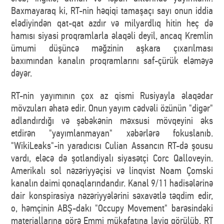
Baxmayaraq ki, RT-nin həqiqi tamaşaçı sayı onun iddia
elədiyindən qat-qat azdır və milyardlıq hitin heç də
hamısı siyasi proqramlarla əlaqəli deyil, ancaq Kremlin
ümumi düşüncə məğzinin aşkara çıxarılması
baxımından kanalın proqramlarını saf-çürük eləməyə
dəyər.
RT-nin yayımının çox az qismi Rusiyayla əlaqədar
mövzuları əhatə edir. Onun yayım cədvəli özünün "digər"
adlandırdığı və şəbəkənin məxsusi mövqeyini əks
etdirən "yayımlanmayan" xəbərlərə fokuslanıb.
"WikiLeaks"-in yaradıcısı Culian Assancın RT-də şousu
vardı, eləcə də şotlandiyalı siyasətçi Corc Qalloveyin.
Amerikalı sol nəzəriyyəçisi və linqvist Noam Çomski
kanalın daimi qonaqlarındandır. Kanal 9/11 hadisələrinə
dair konspirasiya nəzəriyyələrini səxavətlə təqdim edir,
o, həmçinin ABŞ-dakı "Occupy Movement" barəsindəki
materiallarına görə Emmi mükafatına layiq görülüb. RT