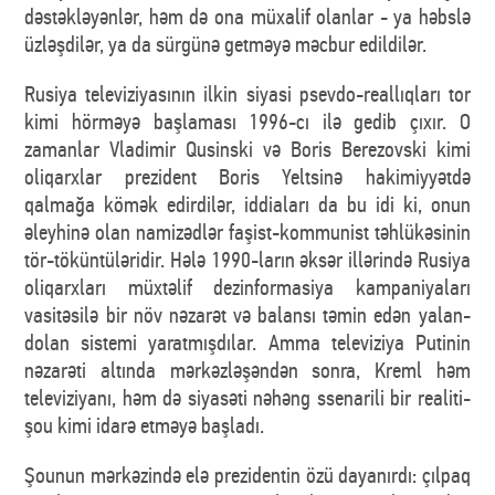
dəstəkləyənlər, həm də ona müxalif olanlar - ya həbslə
üzləşdilər, ya da sürgünə getməyə məcbur edildilər.
Rusiya televiziyasının ilkin siyasi psevdo-reallıqları tor
kimi hörməyə başlaması 1996-cı ilə gedib çıxır. O
zamanlar Vladimir Qusinski və Boris Berezovski kimi
oliqarxlar prezident Boris Yeltsinə hakimiyyətdə
qalmağa kömək edirdilər, iddiaları da bu idi ki, onun
əleyhinə olan namizədlər faşist-kommunist təhlükəsinin
tör-töküntüləridir. Hələ 1990-ların əksər illərində Rusiya
oliqarxları müxtəlif dezinformasiya kampaniyaları
vasitəsilə bir növ nəzarət və balansı təmin edən yalan-
dolan sistemi yaratmışdılar. Amma televiziya Putinin
nəzarəti altında mərkəzləşəndən sonra, Kreml həm
televiziyanı, həm də siyasəti nəhəng ssenarili bir realiti-
şou kimi idarə etməyə başladı.
Şounun mərkəzində elə prezidentin özü dayanırdı: çılpaq