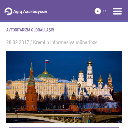
AZ
EN
AVTORİTARİZM QLOBALLAŞIR
28.02.2017 / Kremlin informasiya müharibəsi