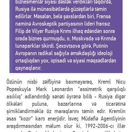
biznesmenlər siyasi dəstək verdikləri təqdirdə,
Rusiya ilə münasibətlərdə güzəştlərlə təmin
edilirlər. Məsələn, belə şəxslərdən biri, Fransa
naminə Avroskeptik partiyasının lideri fransız
Filip de Vilyer Rusiya Krımı ilhaq edəndən sonra
orada biznes qurmuşdu, o, Moskvada və Krımda
lunaparklar tikirdi. Şexovtsova görə, Putinin
Avropanın radikal sağıyla əməkdaşlığı ideoloji
ortaqlıqdan yox, iqtisadi və siyasi məqsədlərdən
qaynaqlanır.
Özünün nisbi zəifliyinə baxmayaraq, Kreml Nicu
Popeskuyla Mark Leonardın "assimetrik qarşılıqlı
asılılıq" adlandırdığı sənəti öyrənə bilib - Rusiya digər
ölkələri puluna, bazarlarına və ticarətinə
şirnikləndirməklə öz maraqlarını təmin edir. Kremlin
əsas “kozır” kartı enerjidir. İsveç Müdafiə Agentliyinin
araşdırmasından məlum olur ki, 1992-2006-cı illər