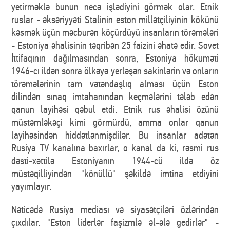
yetirməklə bunun necə işlədiyini görmək olar. Etnik
ruslar - əksəriyyəti Stalinin eston millətçiliyinin kökünü
kəsmək üçün məcburən köçürdüyü insanların törəmələri
- Estoniya əhalisinin təqribən 25 faizini əhatə edir. Sovet
İttifaqının dağılmasından sonra, Estoniya hökuməti
1946-cı ildən sonra ölkəyə yerləşən sakinlərin və onların
törəmələrinin tam vətəndaşlıq alması üçün Eston
dilindən sınaq imtahanından keçmələrini tələb edən
qanun layihəsi qəbul etdi. Etnik rus əhalisi özünü
müstəmləkəçi kimi görmürdü, amma onlar qanun
layihəsindən hiddətlənmişdilər. Bu insanlar adətən
Rusiya TV kanalına baxırlar, o kanal da ki, rəsmi rus
dəsti-xəttilə Estoniyanın 1944-cü ildə öz
müstəqilliyindən "könüllü" şəkildə imtina etdiyini
yayımlayır.
Nəticədə Rusiya mediası və siyasətçiləri özlərindən
çıxdılar. "Eston liderlər faşizmlə əl-ələ gedirlər" -