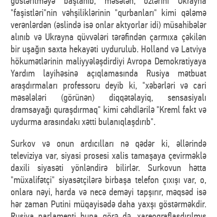
göstərilməyə başlanıb, məsələn, özlərini Ukrayna
"faşistləri"nin vəhşiliklərinin "qurbanları" kimi qələmə
verənlərdən (əslində isə onlar aktyorlar idi) müsahibələr
alınıb və Ukrayna qüvvələri tərəfindən çarmıxa çəkilən
bir uşağın saxta hekayəti uydurulub. Holland və Latviya
hökumətlərinin maliyyələşdirdiyi Avropa Demokratiyaya
Yardım layihəsinə açıqlamasında Rusiya mətbuat
araşdırmaları professoru deyib ki, "xəbərləri və cari
məsələləri (görünən) diqqətəlayiq, sensasiyalı
dramsayağı quraşdırmaq" kimi cəhdlərilə "Kreml fakt və
uydurma arasındakı xətti bulanıqlaşdırıb".
Surkov və onun ardıcılları nə qədər ki, əllərində
televiziya var, siyasi prosesi xalis tamaşaya çevirməklə
daxili siyasəti yönləndirə bilirlər. Surkovun hətta
"müxalifətçi" siyasətçilərə birbaşa telefon çıxışı var, o,
onlara nəyi, harda və necə deməyi tapşırır, məqsəd isə
hər zaman Putini müqayisədə daha yaxşı göstərməkdir.
Rusiya parlamenti buna görə də, xareoqraflaşdırılmış