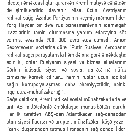
İdeoloji əməkdaşlıqlar qurarkən Kreml maliyyə cəhətdən
də şirnikləndirici davranır. Misal üçün, Avstriyanın
radikal sağçı Azadlıq Partiyasının keçmiş mərhum lideri
Yörq Hayder bir dəfə rus biznesmenlərinin iqamətgah
icazələrinin təmin olunmasına yardım edəcəyinə söz
vermiş, əvəzində 900, 000 avro əldə etmişdi. Anton
Şexovtsovun sözlərinə görə, "Putin Rusiyası Avropanın
radikal sağçı partiyalarıyla həm də ona görə əməkdaşlıq
edir ki, onlar Rusiyanın siyasi və biznes elitalarının
Qərbin iqtisadi, siyasi və sosial dairələrinə nüfuz
etməsinə kömək edirlər... həmin ruslar üçün radikal
sağın korrupsiyalaşması daha əhəmiyyətlidir, nəinki
irqçi ultra-mühafizəkarlığı".
Sağa gəldikdə, Kreml radikal sosial mühafizəkarlarla və
anti-AB millətçilərilə əməkdaşlıq münasibətləri qurub.
Hər iki tərəfdən, ABŞ-dan Atlantikəcən sağ-qanaddan
olan siyasi fiqurlar və qruplar, mühafizəkar köşə yazarı
Patrik Buşanandan tutmuş Fransanın sağ qanad lideri