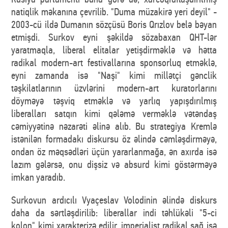
natiqlik məkanına çevrilib. "Duma müzakirə yeri deyil" -
2003-cü ildə Dumanın sözçüsü Boris Qrızlov belə bəyan
etmişdi. Surkov eyni şəkildə sözabaxan QHT-lər
yaratmaqla, liberal elitalar yetişdirməklə və hətta
radikal modern-art festivallarına sponsorluq etməklə,
eyni zamanda isə "Naşi" kimi millətçi gənclik
təşkilatlarının üzvlərini modern-art kuratorlarını
döyməyə təşviq etməklə və yarlıq yapışdırılmış
liberalları satqın kimi qələmə verməklə vətəndaş
cəmiyyətinə nəzarəti əlinə alıb. Bu strategiya Kremlə
istənilən formadakı diskursu öz əlində cəmləşdirməyə,
ondan öz məqsədləri üçün yararlanmağa, ən axırda isə
lazım gələrsə, onu dişsiz və absurd kimi göstərməyə
imkan yaradıb.
Surkovun ardıcılı Vyaçeslav Volodinin əlində diskurs
daha da sərtləşdirilib: liberallar indi təhlükəli "5-ci
kolon" kimi xarakterizə edilir, imperialist radikal sağ isə