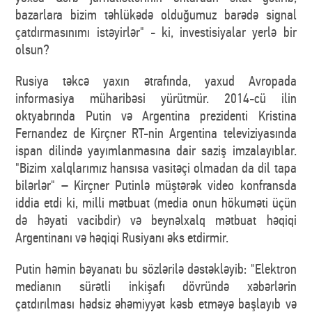
bazarlara bizim təhlükədə olduğumuz barədə signal
çatdırmasınımı istəyirlər" - ki, investisiyalar yerlə bir
olsun?
Rusiya təkcə yaxın ətrafında, yaxud Avropada
informasiya müharibəsi yürütmür. 2014-cü ilin
oktyabrında Putin və Argentina prezidenti Kristina
Fernandez de Kirçner RT-nin Argentina televiziyasında
ispan dilində yayımlanmasına dair saziş imzalayıblar.
"Bizim xalqlarımız hansısa vasitəçi olmadan da dil tapa
bilərlər" – Kirçner Putinlə müştərək video konfransda
iddia etdi ki, milli mətbuat (media onun hökuməti üçün
də həyati vacibdir) və beynəlxalq mətbuat həqiqi
Argentinanı və həqiqi Rusiyanı əks etdirmir.
Putin həmin bəyanatı bu sözlərilə dəstəkləyib: "Elektron
medianın sürətli inkişafı dövründə xəbərlərin
çatdırılması hədsiz əhəmiyyət kəsb etməyə başlayıb və