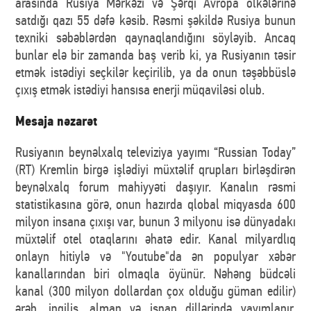
arasında Rusiya Mərkəzi və Şərqi Avropa ölkələrinə
satdığı qazı 55 dəfə kəsib. Rəsmi şəkildə Rusiya bunun
texniki səbəblərdən qaynaqlandığını söyləyib. Ancaq
bunlar elə bir zamanda baş verib ki, ya Rusiyanın təsir
etmək istədiyi seçkilər keçirilib, ya da onun təşəbbüslə
çıxış etmək istədiyi hansısa enerji müqaviləsi olub.
Mesaja nəzarət
Rusiyanın beynəlxalq televiziya yayımı “Russian Today”
(RT) Kremlin birgə işlədiyi müxtəlif qrupları birləşdirən
beynəlxalq forum mahiyyəti daşıyır. Kanalın rəsmi
statistikasına görə, onun hazırda qlobal miqyasda 600
milyon insana çıxışı var, bunun 3 milyonu isə dünyadakı
müxtəlif otel otaqlarını əhatə edir. Kanal milyardlıq
onlayn hitiylə və "Youtube"da ən populyar xəbər
kanallarından biri olmaqla öyünür. Nəhəng büdcəli
kanal (300 milyon dollardan çox olduğu güman edilir)
ərəb, ingilis, alman və ispan dillərində yayımlanır.