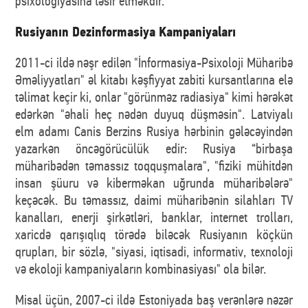
psixologiyasına təsir etməkdir.
Rusiyanın Dezinformasiya Kampaniyaları
2011-ci ildə nəşr edilən "İnformasiya-Psixoloji Müharibə
Əməliyyatları" əl kitabı kəşfiyyat zabiti kursantlarına elə
təlimat keçir ki, onlar "görünməz radiasiya" kimi hərəkət
edərkən "əhali heç nədən duyuq düşməsin". Latviyalı
elm adamı Canis Berzins Rusiya hərbinin gələcəyindən
yazarkən öncəgörücülük edir: Rusiya “birbaşa
müharibədən təmassız toqquşmalara", "fiziki mühitdən
insan şüuru və kiberməkan uğrunda müharibələrə"
keçəcək. Bu təmassız, daimi müharibənin silahları TV
kanalları, enerji şirkətləri, banklar, internet trolları,
xaricdə qarışıqlıq törədə biləcək Rusiyanın köçkün
qrupları, bir sözlə, "siyasi, iqtisadi, informativ, texnoloji
və ekoloji kampaniyaların kombinasiyası" ola bilər.
Misal üçün, 2007-ci ildə Estoniyada baş verənlərə nəzər