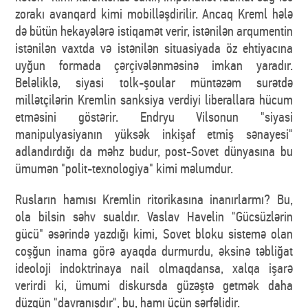
zorakı avanqard kimi mobilləşdirilir. Ancaq Kreml hələ
də bütün hekayələrə istiqamət verir, istənilən arqumentin
istənilən vaxtda və istənilən situasiyada öz ehtiyacına
uyğun formada çərçivələnməsinə imkan yaradır.
Beləliklə, siyasi tolk-şoular müntəzəm surətdə
millətçilərin Kremlin sanksiya verdiyi liberallara hücum
etməsini göstərir. Endryu Vilsonun "siyasi
manipulyasiyanın yüksək inkişaf etmiş sənayesi"
adlandırdığı da məhz budur, post-Sovet dünyasına bu
ümumən "polit-texnologiya" kimi məlumdur.
Rusların hamısı Kremlin ritorikasına inanırlarmı? Bu,
ola bilsin səhv sualdır. Vaslav Havelin "Gücsüzlərin
gücü" əsərində yazdığı kimi, Sovet bloku sistemə olan
coşğun inama görə ayaqda durmurdu, əksinə təbliğat
ideoloji indoktrinaya nail olmaqdansa, xalqa işarə
verirdi ki, ümumi diskursda güzəştə getmək daha
düzgün "davranışdır", bu, hamı üçün sərfəlidir.