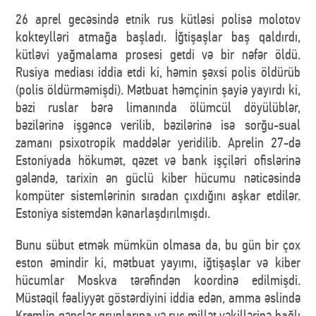
26 aprel gecəsində etnik rus kütləsi polisə molotov
kokteylləri atmağa başladı. İğtişaşlar baş qaldırdı,
kütləvi yağmalama prosesi getdi və bir nəfər öldü.
Rusiya mediası iddia etdi ki, həmin şəxsi polis öldürüb
(polis öldürməmişdi). Mətbuat həmçinin şayiə yayırdı ki,
bəzi ruslar bərə limanında ölümcül döyülüblər,
bəzilərinə işgəncə verilib, bəzilərinə isə sorğu-sual
zamanı psixotropik maddələr yeridilib. Aprelin 27-də
Estoniyada hökumət, qəzet və bank işçiləri ofislərinə
gələndə, tarixin ən güclü kiber hücumu nəticəsində
kompüter sistemlərinin sıradan çıxdığını aşkar etdilər.
Estoniya sistemdən kənarlaşdırılmışdı.
Bunu sübut etmək mümkün olmasa da, bu gün bir çox
eston əmindir ki, mətbuat yayımı, iğtişaşlar və kiber
hücumlar Moskva tərəfindən koordinə edilmişdi.
Müstəqil fəaliyyət göstərdiyini iddia edən, amma əslində
Kremlin gənclər qruplarına və rus millət vəkillərinə bağlı