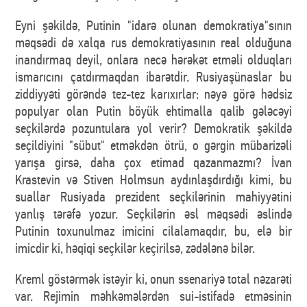
Eyni şəkildə, Putinin "idarə olunan demokratiya"sının
məqsədi də xalqa rus demokratiyasının real olduğuna
inandırmaq deyil, onlara necə hərəkət etməli olduqları
ismarıcını çatdırmaqdan ibarətdir. Rusiyaşünaslar bu
ziddiyyəti görəndə tez-tez karıxırlar: nəyə görə hədsiz
populyar olan Putin böyük ehtimalla qalib gələcəyi
seçkilərdə pozuntulara yol verir? Demokratik şəkildə
seçildiyini "sübut" etməkdən ötrü, o gərgin mübarizəli
yarışa girsə, daha çox etimad qazanmazmı? İvan
Krastevin və Stiven Holmsun aydınlaşdırdığı kimi, bu
suallar Rusiyada prezident seçkilərinin mahiyyətini
yanlış tərəfə yozur. Seçkilərin əsl məqsədi əslində
Putinin toxunulmaz imicini cilalamaqdır, bu, elə bir
imicdir ki, həqiqi seçkilər keçirilsə, zədələnə bilər.
Kreml göstərmək istəyir ki, onun ssenariyə total nəzarəti
var. Rejimin məhkəmələrdən sui-istifadə etməsinin