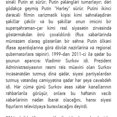
sinəli Putin at sürür; Putin pələngləri tumarlayır; dəri
gödəkçə geymiş Putin "Harley" sürür. Putini ikinci
dərəcəli filmin xarizmatik kişisi kimi səhnələşdirən
şəkillər çəkilir və bu şəkillər onun imicini bir
superqəhrəman-çar kimi real siyasətin zirvəsində
göstərməkdən ötrü çoxaldılırdı (Rus xəbərlərində
müntəzəm olaraq göstərilən bir səhnə: Putin ölkəni
iflasa apardıqlarına görə dövlət nazirlərinə və regional
qubernatorlara təpinir). 1999-dan 2011-ci ilə qədər bu
şounun aparıcısı Vladimir Surkov idi. Prezident
Administrasiyasının rəsmi rəis müavini olan Surkov
incəsənətdən tutmuş dinə qədər, siyasi partiyalardan
tutmuş vətəndaş cəmiyyətinə qədər hər şeyə cavabdeh
idi. Hər cümə günü Surkov əsas xəbər kanallarının
rəhbərlərilə görüşür, onlara bu həftənin vacib
xəbərlərinin nədən ibarət olacağını, hansı siyasi
fiqurların televiziyaya buraxılacağını deyirdi.