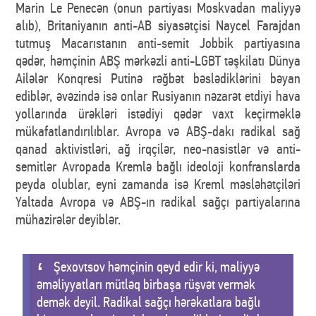
Marin Le Penecən (onun partiyası Moskvadan maliyyə
alıb), Britaniyanın anti-AB siyasətçisi Naycel Farajdan
tutmuş Macarıstanın anti-semit Jobbik partiyasına
qədər, həmçinin ABŞ mərkəzli anti-LGBT təşkilatı Dünya
Ailələr Konqresi Putinə rəğbət bəslədiklərini bəyan
ediblər, əvəzində isə onlar Rusiyanın nəzarət etdiyi hava
yollarında ürəkləri istədiyi qədər vaxt keçirməklə
mükafatlandırılıblar. Avropa və ABŞ-dakı radikal sağ
qanad aktivistləri, ağ irqçilər, neo-nasistlər və anti-
semitlər Avropada Kremlə bağlı ideoloji konfranslarda
peyda olublar, eyni zamanda isə Kreml məsləhətçiləri
Yaltada Avropa və ABŞ-ın radikal sağçı partiyalarına
mühazirələr deyiblər.
Şexovtsov həmçinin qeyd edir ki, maliyyə
əməliyyatları mütləq birbaşa rüşvət vermək
demək deyil. Radikal sağçı hərəkatlara bağlı