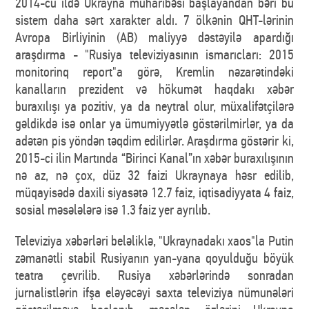
2014-cü ildə Ukrayna müharibəsi başlayandan bəri bu
sistem daha sərt xarakter aldı. 7 ölkənin QHT-lərinin
Avropa Birliyinin (AB) maliyyə dəstəyilə apardığı
araşdırma - "Rusiya televiziyasının ismarıcları: 2015
monitorinq report"a görə, Kremlin nəzarətindəki
kanalların prezident və hökumət haqdakı xəbər
buraxılışı ya pozitiv, ya da neytral olur, müxalifətçilərə
gəldikdə isə onlar ya ümumiyyətlə göstərilmirlər, ya da
adətən pis yöndən təqdim edilirlər. Araşdırma göstərir ki,
2015-ci ilin Martında “Birinci Kanal”ın xəbər buraxılışının
nə az, nə çox, düz 32 faizi Ukraynaya həsr edilib,
müqayisədə daxili siyasətə 12.7 faiz, iqtisadiyyata 4 faiz,
sosial məsələlərə isə 1.3 faiz yer ayrılıb.
Televiziya xəbərləri beləliklə, "Ukraynadakı xaos"la Putin
zəmanətli stabil Rusiyanın yan-yana qoyulduğu böyük
teatra çevrilib. Rusiya xəbərlərində sonradan
jurnalistlərin ifşa eləyəcəyi saxta televiziya nümunələri