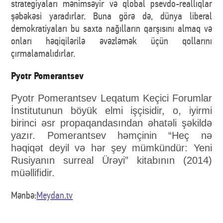
strategiyaları mənimsəyir və qlobal psevdo-reallıqlar
şəbəkəsi yaradırlar. Buna görə də, dünya liberal
demokratiyaları bu saxta nağılların qarşısını almaq və
onları həqiqilərilə əvəzləmək üçün qollarını
çırmalamalıdırlar.
Pyotr Pomerantsev
Pyotr Pomerantsev
Leqatum Keçici Forumlar
İnstitutunun böyük elmi işçisidir, o, iyirmi
birinci əsr propaqandasından əhatəli şəkildə
yazır. Pomerantsev həmçinin “Heç nə
həqiqət deyil və hər şey mümkündür: Yeni
Rusiyanın surreal Ürəyi” kitabının (2014)
müəllifidir.
Mənbə:
Meydan.tv