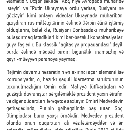
əlamətidir. Oxşar şəkildə "ABŞ niyə Avropada müharibə
istəyir" və "Putin Ukraynaya ordu yeritsə, Rusiyanı nə
gözləyir" kimi onlayn videolar Ukraynada müharibəni
qızışdıran rus millətçilərinin əslində Qərbin əlinə işləmiş
olduqlarını, beləliklə, Rusiyanı Donbasdakı müharibəyə
bulaşdırmaq istədikləri kimi bər-bəzəkli konspirasiyaları
guya faş edir. Bu klassik "agitasiya propaqandası" deyil,
burda əslində məqsəd birdir: biganəlik, inamsızlıq və
qeyri-müəyyən paranoya yaymaq.
Rejimin davamlı nəzarətinin ən axırıncı açar elementi isə
korrupsiyadır, o, hazırkı şaquli idarəetmə strukturunun
toxunulmazlığını təmin edir. Maliyyə lütfkarlıqları və
güzəştli davranışlar sərgiləməklə prezident yaxın ətrafını
və digər oliqarxları fərəqətdə saxlayır. Dmitri Medvedevin
gethagedində, Putinin gəlhagəlində baş tutan Soçi
Olimpiadası buna yaxşı örnəkdir. Medvedev prezident
olanda onun oliqarxları ali vəzifələrdəydilər və ən
cəlbedici müqavilələri əldə edirdilər. Putin 2012-ci ildə