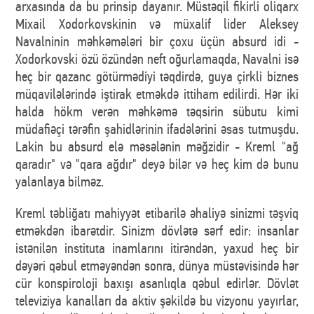
arxasında da bu prinsip dayanır. Müstəqil fikirli oliqarx
Mixail Xodorkovskinin və müxalif lider Aleksey
Navalninin məhkəmələri bir çoxu üçün absurd idi -
Xodorkovski özü özündən neft oğurlamaqda, Navalni isə
heç bir qazanc götürmədiyi təqdirdə, guya çirkli biznes
müqavilələrində iştirak etməkdə ittiham edilirdi. Hər iki
halda hökm verən məhkəmə təqsirin sübutu kimi
müdafiəçi tərəfin şahidlərinin ifadələrini əsas tutmuşdu.
Lakin bu absurd elə məsələnin məğzidir - Kreml "ağ
qaradır" və "qara ağdır" deyə bilər və heç kim də bunu
yalanlaya bilməz.
Kreml təbliğatı mahiyyət etibarilə əhaliyə sinizmi təşviq
etməkdən ibarətdir. Sinizm dövlətə sərf edir: insanlar
istənilən instituta inamlarını itirəndən, yaxud heç bir
dəyəri qəbul etməyəndən sonra, dünya müstəvisində hər
cür konspiroloji baxışı asanlıqla qəbul edirlər. Dövlət
televiziya kanalları da aktiv şəkildə bu vizyonu yayırlar,