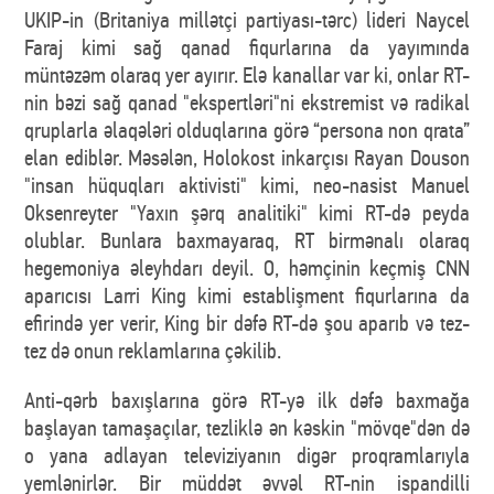
UKIP-in (Britaniya millətçi partiyası-tərc) lideri Naycel
Faraj kimi sağ qanad fiqurlarına da yayımında
müntəzəm olaraq yer ayırır. Elə kanallar var ki, onlar RT-
nin bəzi sağ qanad "ekspertləri"ni ekstremist və radikal
qruplarla əlaqələri olduqlarına görə “persona non qrata”
elan ediblər. Məsələn, Holokost inkarçısı Rayan Douson
"insan hüquqları aktivisti" kimi, neo-nasist Manuel
Oksenreyter "Yaxın şərq analitiki" kimi RT-də peyda
olublar. Bunlara baxmayaraq, RT birmənalı olaraq
hegemoniya əleyhdarı deyil. O, həmçinin keçmiş CNN
aparıcısı Larri King kimi establişment fiqurlarına da
efirində yer verir, King bir dəfə RT-də şou aparıb və tez-
tez də onun reklamlarına çəkilib.
Anti-qərb baxışlarına görə RT-yə ilk dəfə baxmağa
başlayan tamaşaçılar, tezliklə ən kəskin "mövqe"dən də
o yana adlayan televiziyanın digər proqramlarıyla
yemlənirlər. Bir müddət əvvəl RT-nin ispandilli