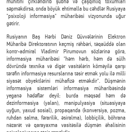
mühitini çirkləndirib şübhə və çaşqınlıq toxumları
səpməkdirsə, onda böyük ehtimalla bu cəhdlər Rusiyaya
"psixoloji informasiya" müharibəsi vizyonunda uğur
gətirir.
Rusiyanın Baş Hərbi Dəniz Qüvvələrinin Elektron
Müharibə Direktoratının keçmiş rəhbəri, təqaüddə olan
kontr-admiral Vladimir Pirumovun sözlərinə görə,
informasiya müharibəsi "həm hərb, həm də sülh
dövründə texnika və digər vasitələrin köməyilə qarşı
tərəfin informasiya resurslarına təsir etmək yolu ilə milli
siyasət obyektlərini mühafizə etməkdir". Düşmənin
informasiya sistemləri informasiya müharibəsində
yeganə hədəflər deyil: burda məqsəd həm də
dezinformasiya (yalan), manipulyasiya (situasiyaya
uyğun, yaxud sosial), propaqanda (konversiya, pozma,
ruhdan salma, fərarilik, əsiralma), lobbiçilik, böhrana
nəzarət və qarayaxma vasitəsilə düşmən əhalisinin