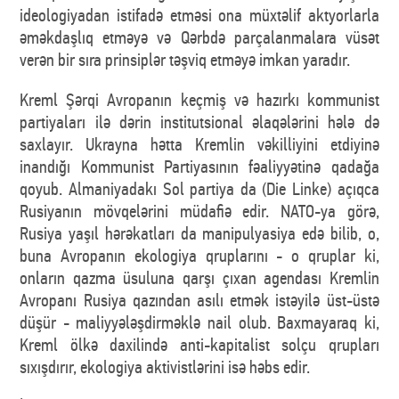
ideologiyadan istifadə etməsi ona müxtəlif aktyorlarla
əməkdaşlıq etməyə və Qərbdə parçalanmalara vüsət
verən bir sıra prinsiplər təşviq etməyə imkan yaradır.
Kreml Şərqi Avropanın keçmiş və hazırkı kommunist
partiyaları ilə dərin institutsional əlaqələrini hələ də
saxlayır. Ukrayna hətta Kremlin vəkilliyini etdiyinə
inandığı Kommunist Partiyasının fəaliyyətinə qadağa
qoyub. Almaniyadakı Sol partiya da (Die Linke) açıqca
Rusiyanın mövqelərini müdafiə edir. NATO-ya görə,
Rusiya yaşıl hərəkatları da manipulyasiya edə bilib, o,
buna Avropanın ekologiya qruplarını - o qruplar ki,
onların qazma üsuluna qarşı çıxan agendası Kremlin
Avropanı Rusiya qazından asılı etmək istəyilə üst-üstə
düşür - maliyyələşdirməklə nail olub. Baxmayaraq ki,
Kreml ölkə daxilində anti-kapitalist solçu qrupları
sıxışdırır, ekologiya aktivistlərini isə həbs edir.