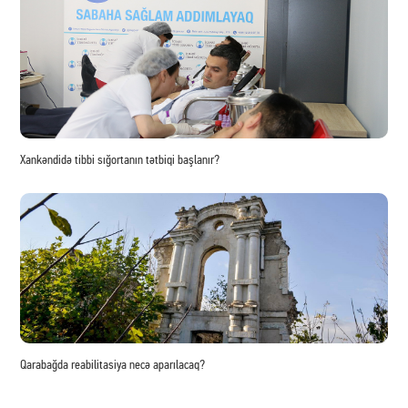
Xankəndidə tibbi sığortanın tətbiqi başlanır?
Qarabağda reabilitasiya necə aparılacaq?