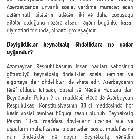
Azərbaycanda ünvanlı sosial yardıma müraciət edən
aztəminatlı ailələrin, adətən, iki və daha çoxuşaqlı
ailələr olduğunu nəzərə alsaq, rəqəm bugünkü bazar
qiymətləri fonunda, əlbəttə, çox aşağıdır.
Dəyişikliklər beynəlxalq öhdəliklərə nə qədər
uyğundur?
Azərbaycan Respublikasının insan haqları sahəsində
götürdüyü beynəlxalq öhdəliklər sosial təminat və
sığortaya dair öhdəlikləri də əhatə edir. Azərbaycanın
tərəf olduğu İqtisadi, Sosial və Mədəni Haqlara dair
Beynəlxalq Paktın 9-cu maddəsi, eləcə də Azərbaycan
Respublikası Konstitusiyasının 38-ci maddəsində hər
kəsin sosial təminat hüququ təsbit olunub. Beynəlxalq
Paktın 10-cu maddəsi dövlətlərin üzərinə ailə və
uşaqların mühafizəsinə, o cümlədən sosial müdafiəsinə
dair öhdəliklər də qoyur. Beynəlxalq sənədin