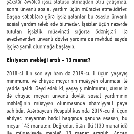
şəxslər əvvəlcə işsiz statusu almaqdan ötrü çalışmalı,
sonra ünvanlı sosial yardım üçün müraciət etməlidirlər.
Başqa səbəblərə görə işsiz qalanlar bu əsasla ünvanlı
sosial yardım tələb edə bilməzlər. İşsizlər üçün nəzərdə
tutulan işsizlik müavinəti sığorta ödənişləri ilə
əvəzlənəndən ünvanlı dövlət yardımı da məhdud sayda
işçiyə şamil olunmağa başlayıb.
Ehtiyacın məbləği artıb - 13 manat?
2018-ci ilin son ayı həm də 2019-cu il üçün yaşayış
minimumu və ehtiyac meyarının müəyyən olunması ilə
yadda qaldı. Qeyd edək ki, yaşayış minimumu, xüsusilə
də ehtiyac meyarı ünvanlı dövlət sosial yardımının
məbləğinin müəyyən olunmasında əhəmiyyətli paya
sahibdir. Azərbaycan Respublikasında 2019-cu il üçün
ehtiyac meyarının həddi haqqında qanuna əsasən, bu
meyar 143 manatdır. Doğrudur, ötən ilki (130 manat idi)
ilə müqayisədə məbləğ 13 manat artırılıb. Ancaq