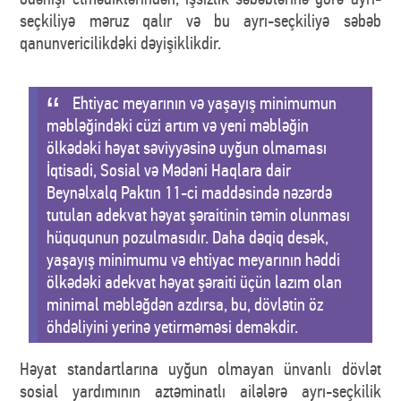
seçkiliyə məruz qalır və bu ayrı-seçkiliyə səbəb
qanunvericilikdəki dəyişiklikdir.
Ehtiyac meyarının və yaşayış minimumun
məbləğindəki cüzi artım və yeni məbləğin
ölkədəki həyat səviyyəsinə uyğun olmaması
İqtisadi, Sosial və Mədəni Haqlara dair
Beynəlxalq Paktın 11-ci maddəsində nəzərdə
tutulan adekvat həyat şəraitinin təmin olunması
hüququnun pozulmasıdır. Daha dəqiq desək,
yaşayış minimumu və ehtiyac meyarının həddi
ölkədəki adekvat həyat şəraiti üçün lazım olan
minimal məbləğdən azdırsa, bu, dövlətin öz
öhdəliyini yerinə yetirməməsi deməkdir.
Həyat standartlarına uyğun olmayan ünvanlı dövlət
sosial yardımının aztəminatlı ailələrə ayrı-seçkilik