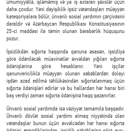
ümumiyyətlə, işləməmiş və ya iş axtaran şəxslər üçün
daha çoxdur. Yəni dəyişiklik işsiz vətəndaşları müəyyən
kateqoriyalara bölür, ünvanlı sosial yardımın çərçivəsini
daraldır və Azərbaycan Respublikası Konstitusiyasının
25-ci maddəsi ilə təmin olunan bərabərlik hüququnu
pozur.
İşsizlikdən sığorta haqqında qanuna əsasən, işsizliyə
görə ödəniləcək müavinətlər əvvəldən yığılan sığorta
ödənişlərinə görə hesablanır. Yəni işçilər
qanunvericiliklə müəyyən olunan səbəblərdən dolayı
işdən azad edilmə təhlükəsindən sığortalanmaq üçün
sığorta ödənişləri edirlər və bu hallardan hər hansı biri
baş verdiyi zaman sığorta ödənişinə haqq qazanırlar.
Ünvanlı sosial yardımda isə vəziyyət tamamilə başqadır.
Ünvanlı dövlət sosial yardımı almaq niyyətində olan
vətəndaşlar bunun üçün əvvəlcədən hər hansı sığorta
ödənişi etmədiklərindən, işsizlik səbəblərinə görə ayrı-