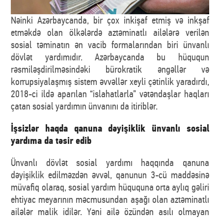
Nəinki Azərbaycanda, bir çox inkişaf etmiş və inkşaf
etməkdə olan ölkələrdə aztəminatlı ailələrə verilən
sosial təminatın ən vacib formalarından biri ünvanlı
dövlət yardımıdır. Azərbaycanda bu hüququn
rəsmiləşdirilməsindəki bürokratik əngəllər və
korrupsiyalaşmış sistem əvvəllər xeyli çətinlik yaradırdı,
2018-ci ildə aparılan “islahatlarla” vətəndaşlar haqları
çatan sosial yardımın ünvanını da itiriblər.
İşsizlər haqda qanuna dəyişiklik ünvanlı sosial
yardıma da təsir edib
Ünvanlı dövlət sosial yardımı haqqında qanuna
dəyişiklik edilməzdən əvvəl, qanunun 3-cü maddəsinə
müvafiq olaraq, sosial yardım hüququna orta aylıq gəliri
ehtiyac meyarının məcmusundan aşağı olan aztəminatlı
ailələr malik idilər. Yəni ailə özündən asılı olmayan