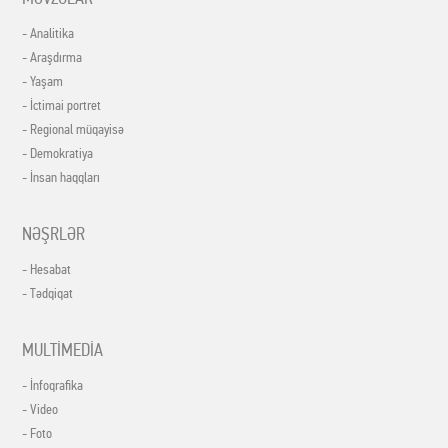
- Analitika
- Araşdırma
- Yaşam
- İctimai portret
- Regional müqayisə
- Demokratiya
- İnsan haqqları
NƏŞRLƏR
- Hesabat
- Tədqiqat
MULTİMEDİA
- İnfoqrafika
- Video
- Foto