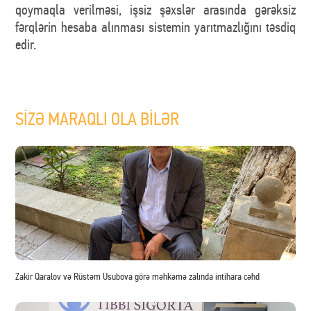
qoymaqla verilməsi, işsiz şəxslər arasında gərəksiz
fərqlərin hesaba alınması sistemin yarıtmazlığını təsdiq
edir.
SİZƏ MARAQLI OLA BİLƏR
Zakir Qaralov və Rüstəm Usubova görə məhkəmə zalında intihara cəhd