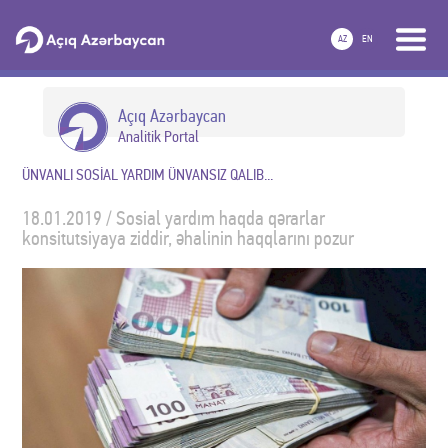
AZ
EN
Açıq Azərbaycan
Analitik Portal
ÜNVANLI SOSİAL YARDIM ÜNVANSIZ QALIB...
18.01.2019 / Sosial yardım haqda qərarlar
konsitutsiyaya ziddir, əhalinin haqqlarını pozur