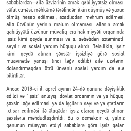
səbəblərdən--ailə üzvlərinin əmək qabiliyyətsiz olması,
vəfat etməsi, məhkəmə tərəfindən itkin düşmüş və yaxud
ölmüş hesab edilməsi, azadlıqdan məhrum edilməsi,
ailə üzvünün yerinin məlum olmaması, ailənin əmək
qabiliyyətli üzvünün müvafiq icra hakimiyyəti orqanında
işsiz kimi qeydə alınması və s. səbəbdən aztəminatlı
sayılır və sosial yardım hüququ alırdı. Beləlilklə, işsiz
kimi qeydə alınan şəxslər işsizliyə görə sosial
müavinətlə yanaşı (indi ləğv edilib) ailə üzvlərini
dolandırmaqdan ötrü ünvanlı sosial yardım da ala
bilirdilər.
Ancaq 2018-ci il, aprel ayının 24-də qanuna dəyişiklik
edildi və “işsiz” anlayışı dövlət orqanının və ya hüquqi
şəxsin ləğv edilməsi, ya da işçilərin sayı və ya ştatların
ixtisar edilməsi ilə əlaqədar işsiz olaraq qeydə alınan
şəxslərlə məhdudlaşdırıldı. Bu o deməkdir ki, yalnız
qanunun müəyyən etdiyi səbəblərə görə işsiz qalan