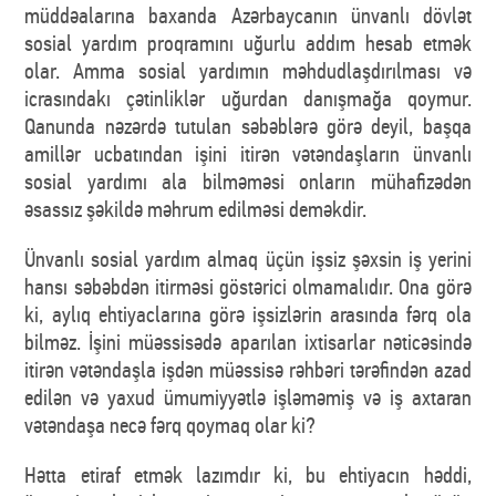
müddəalarına baxanda Azərbaycanın ünvanlı dövlət
sosial yardım proqramını uğurlu addım hesab etmək
olar. Amma sosial yardımın məhdudlaşdırılması və
icrasındakı çətinliklər uğurdan danışmağa qoymur.
Qanunda nəzərdə tutulan səbəblərə görə deyil, başqa
amillər ucbatından işini itirən vətəndaşların ünvanlı
sosial yardımı ala bilməməsi onların mühafizədən
əsassız şəkildə məhrum edilməsi deməkdir.
Ünvanlı sosial yardım almaq üçün işsiz şəxsin iş yerini
hansı səbəbdən itirməsi göstərici olmamalıdır. Ona görə
ki, aylıq ehtiyaclarına görə işsizlərin arasında fərq ola
bilməz. İşini müəssisədə aparılan ixtisarlar nəticəsində
itirən vətəndaşla işdən müəssisə rəhbəri tərəfindən azad
edilən və yaxud ümumiyyətlə işləməmiş və iş axtaran
vətəndaşa necə fərq qoymaq olar ki?
Hətta etiraf etmək lazımdır ki, bu ehtiyacın həddi,