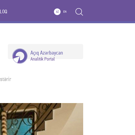
LOQ
AZ
EN
Açıq Azərbaycan
Analitik Portal
stərir