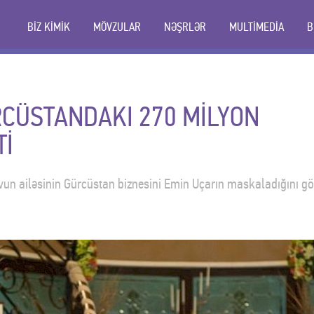
BİZ KİMİK
MÖVZULAR
NƏŞRLƏR
MULTİMEDİA
B
RCÜSTANDAKI 270 MİLYON
Tİ
ovun ailəsinin Gürcüstan biznesini Emin Uçarın maskaladığını gö