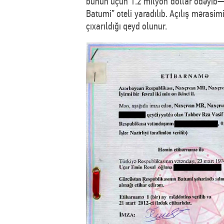
bunun üçün 1.2 milyon dollar ödəyib—s
Batumi” oteli yaradılıb. Açılış mərasim
çıxarıldığı qeyd olunur.