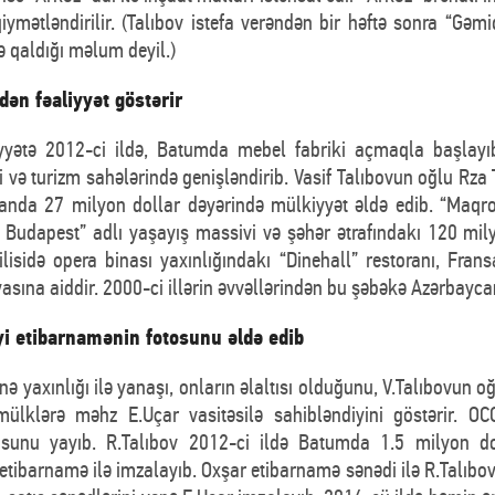
ymətləndirilir. (Talıbov istefa verəndən bir həftə sonra “Gəmiq
 qaldığı məlum deyil.)
ən fəaliyyət göstərir
iyyətə 2012-ci ildə, Batumda mebel fabriki açmaqla başlayı
ləri və turizm sahələrində genişləndirib. Vasif Talıbovun oğlu Rza 
tanda 27 milyon dollar dəyərində mülkiyyət əldə edib. “Maq
en Budapest” adlı yaşayış massivi və şəhər ətrafındakı 120 mi
isidə opera binası yaxınlığındakı “Dinehall” restoranı, Fransan
asına aiddir. 2000-ci illərin əvvəllərindən bu şəbəkə Azərbayca
i etibarnamənin fotosunu əldə edib
nə yaxınlığı ilə yanaşı, onların əlaltısı olduğunu, V.Talıbovun oğ
mülklərə məhz E.Uçar vasitəsilə sahibləndiyini göstərir. O
otosunu yayıb. R.Talıbov 2012-ci ildə Batumda 1.5 milyon 
etibarnamə ilə imzalayıb. Oxşar etibarnamə sənədi ilə R.Talıbov t