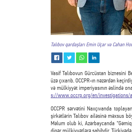
Talıbov qardaşları Emin Uçar və Cahan Hol
Vasif Talıbovun Gürcüstan biznesini B
üzə çıxarıb. OCCPR-ın nəzərdən keçirdi
və mülkiyyət imperiyasının əslində on
s://www.occrp.org/en/investigations/
OCCPR sərvətini Naxçıvanda toplayan E
şirkətlərin Talıbov ailəsinə məxsus bö
Məlum olub ki, Azərbaycanda “Gəmiqa
digər mülkiyyətlərə sahibdir, Türkiyədə 