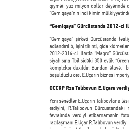
qiyməti yüz milyon dollar dəyərində qi
“Gəmiqaya”nın indi kimin mülkiyyətində
“Gəmiqaya” Gürcüstanda 2012-ci ild
“Gəmiqaya” şirkəti Gürcüstanda fəal
adlandırılıb, işini tikinti, qida xidmət
2012-2016-ci illərdə “Maqro” Gürcüs
siyahısına Tbilisidəki 350 evlik “Gre
kompleksi daxildir. Bundan əlavə, Tbil
beşulduzlu otel E.Uçarın biznes imperiy
OCCRP Rza Talıbovun E.Uçara verdiy
Yeni sənədlər E.Uçarın Talıbovlar ailəsi
etdiyini, R.Talıbovun Gürcustandakı 
fevralında verdiyi etibarnamənin f
razılaşmanı E.Uçar R.Talıbovun verdiyi 