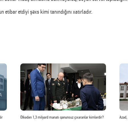
n etibar etdiyi şəxs kimi tanındığını xatırladır.
ir
Ölkədən 1,3 milyard manatı qanunsuz çıxaranlar kimlərdir?
Azad,