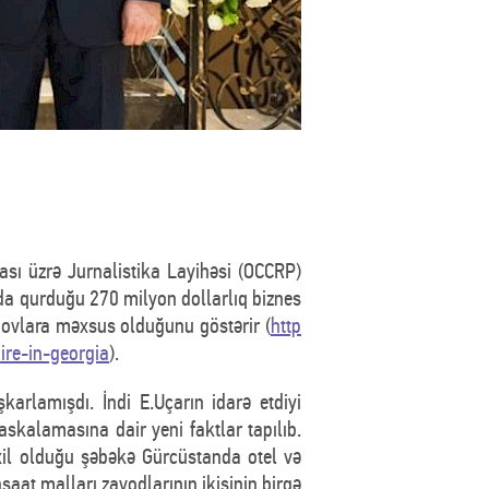
ası üzrə Jurnalistika Layihəsi (OCCRP)
nda qurduğu 270 milyon dollarlıq biznes
bovlara məxsus olduğunu göstərir (
http
ire-in-georgia
).
karlamışdı. İndi E.Uçarın idarə etdiyi
askalamasına dair yeni faktlar tapılıb.
il olduğu şəbəkə Gürcüstanda otel və
nşaat malları zavodlarının ikisinin birgə