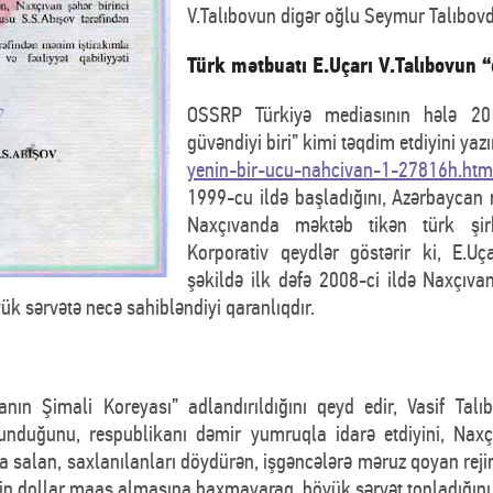
V.Talıbovun digər oğlu Seymur Talıbovd
Türk mətbuatı E.Uçarı V.Talıbovun “
OSSRP Türkiyə mediasının hələ 201
güvəndiyi biri” kimi təqdim etdiyini yazır
yenin-bir-ucu-nahcivan-1-27816h.htm
1999-cu ildə başladığını, Azərbaycan
Naxçıvanda məktəb tikən türk şirkət
Korporativ qeydlər göstərir ki, E.Uça
şəkildə ilk dəfə 2008-ci ildə Naxçıv
k sərvətə necə sahibləndiyi qaranlıqdır.
nın Şimali Koreyası” adlandırıldığını qeyd edir, Vasif Tal
lunduğunu, respublikanı dəmir yumruqla idarə etdiyini, Na
ına salan, saxlanılanları döydürən, işgəncələrə məruz qoyan reji
min dollar maaş almasına baxmayaraq, böyük sərvət topladığını 