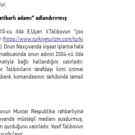
ur.
etibarlı adamı” adlandırırmış
0-cu ildə E.Uçarı V.Talıbovun “çox
 (
https://www.turkiyeturizm.com/turki
). Onun Naxçıvanda inşaat işlərinə hələ
 mətbuatında onun adının 2004-cü ildə
iylə bağlı hallandığını xatırladır.
r Talıbovların tərəfdaşı kimi ictimai
anbank komandasının tərkibində təmsil
ıbovun Muxtar Respublika rəhbərliyinə
xçıvanda müstəqil medianı susdurmuş,
m qurduğunu xatırladır. Vasif Talıbovun
vurğulayır.