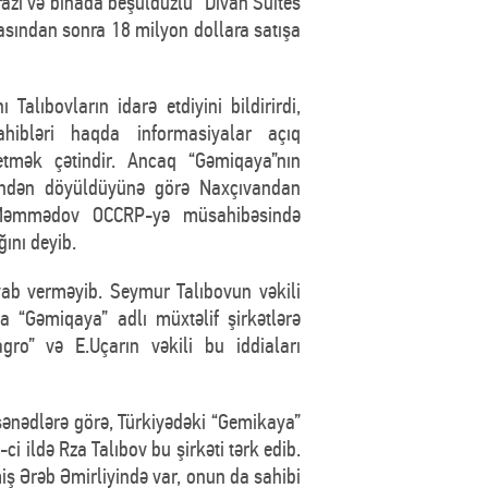
azi və binada beşulduzlu “Divan Suites
efasından sonra 18 milyon dollara satışa
 Talıbovların idarə etdiyini bildirirdi,
hibləri haqda informasiyalar açıq
etmək çətindir. Ancaq “Gəmiqaya”nın
findən döyüldüyünə görə Naxçıvandan
 Məmmədov OCCRP-yə müsahibəsində
ğını deyib.
ab verməyib. Seymur Talıbovun vəkili
a “Gəmiqaya” adlı müxtəlif şirkətlərə
ro” və E.Uçarın vəkili bu iddiaları
 sənədlərə görə, Türkiyədəki “Gemikaya”
-ci ildə Rza Talıbov bu şirkəti tərk edib.
iş Ərəb Əmirliyində var, onun da sahibi