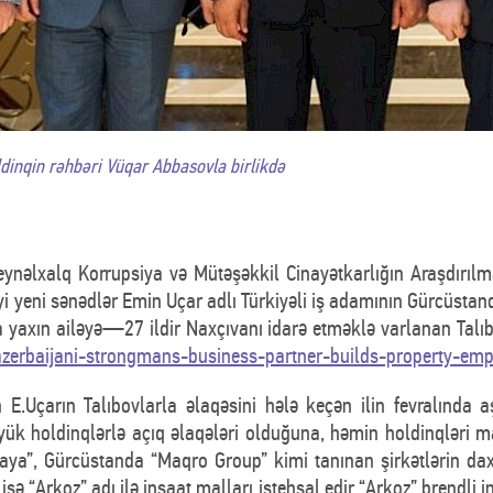
dinqin rəhbəri Vüqar Abbasovla birlikdə
eynəlxalq Korrupsiya və Mütəşəkkil Cinayətkarlığın Araşdırılm
yi yeni sənədlər Emin Uçar adlı Türkiyəli iş adamının Gürcüsta
a yaxın ailəyə—27 ildir Naxçıvanı idarə etməklə varlanan Talı
azerbaijani-strongmans-business-partner-builds-property-emp
.Uçarın Talıbovlarla əlaqəsini hələ keçən ilin fevralında aş
yük holdinqlərlə açıq əlaqələri olduğuna, həmin holdinqləri m
ya”, Gürcüstanda “Maqro Group” kimi tanınan şirkətlərin dax
isə “Arkoz” adı ilə inşaat malları istehsal edir “Arkoz” brendli i