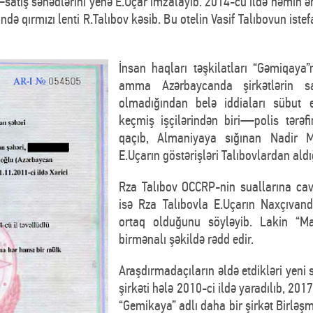
atış sənədlərini yenə E.Uçar imzalayıb. 2014-cü ildə həmin ər
ində qırmızı lenti R.Talıbov kəsib. Bu otelin Vasif Talıbovun ist
İnsan haqları təşkilatları “Gəmiqaya”nı
amma Azərbaycanda şirkətlərin sa
olmadığından belə iddiaları sübut 
keçmiş işçilərindən biri—polis tərə
qaçıb, Almaniyaya sığınan Nadir
E.Uçarın göstərişləri Talıbovlardan aldı
Rza Talıbov OCCRP-nin suallarına cav
isə Rza Talıbovla E.Uçarın Naxçıvand
ortaq olduğunu söyləyib. Lakin “Mag
birmənalı şəkildə rədd edir.
Araşdırmadaçıların əldə etdikləri yeni
şirkəti hələ 2010-ci ildə yaradılıb, 2017
“Gemikaya” adlı daha bir şirkət Birləşm