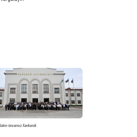
 lakin ünvansız Xankəndi