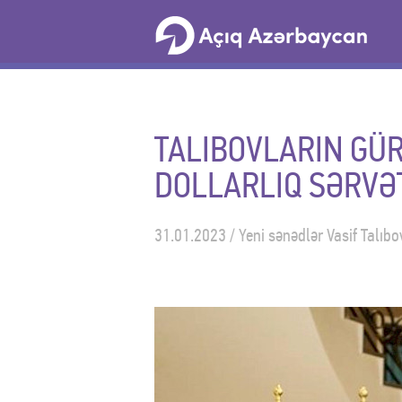
TALIBOVLARIN GÜ
DOLLARLIQ SƏRVƏ
31.01.2023 / Yeni sənədlər Vasif Talıb