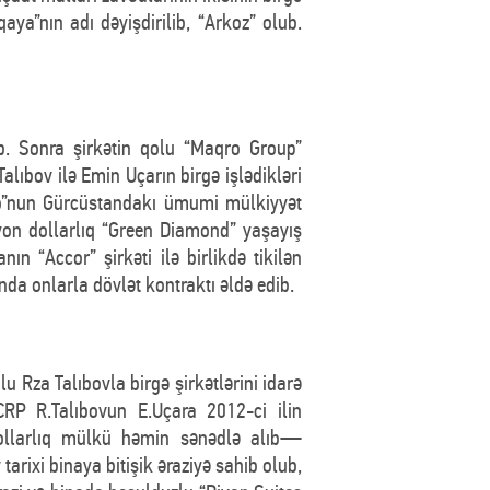
aya”nın adı dəyişdirilib, “Arkoz” olub.
b. Sonra şirkətin qolu “Maqro Group”
Talıbov ilə Emin Uçarın birgə işlədikləri
ro”nun Gürcüstandakı ümumi mülkiyyət
lyon dollarlıq “Green Diamond” yaşayış
ın “Accor” şirkəti ilə birlikdə tikilən
nda onlarla dövlət kontraktı əldə edib.
lu Rza Talıbovla birgə şirkətlərini idarə
CCRP R.Talıbovun E.Uçara 2012-ci ilin
dollarlıq mülkü həmin sənədlə alıb—
arixi binaya bitişik əraziyə sahib olub,