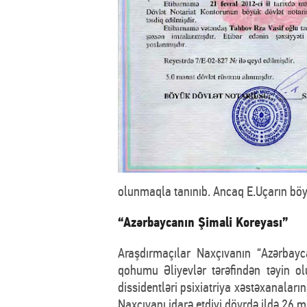
olunmaqla tanınıb. Ancaq E.Uçarın böyü
“Azərbaycanın Şimali Koreyası”
Araşdırmaçılar Naxçıvanın “Azərbayca
qohumu Əliyevlər tərəfindən təyin o
dissidentləri psixiatriya xəstəxanalar
Naxçıvanı idarə etdiyi dövrdə ildə 26 