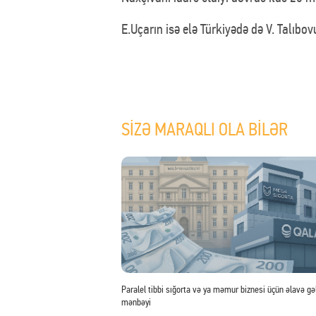
E.Uçarın isə elə Türkiyədə də V. Talıbovu
SİZƏ MARAQLI OLA BİLƏR
Paralel tibbi sığorta və ya məmur biznesi üçün əlavə gəl
mənbəyi