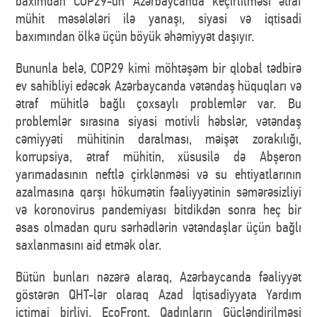
baxımdan COP29-un Azərbaycanda keçirlilməsi ətraf
mühit məsələləri ilə yanaşı, siyasi və iqtisadi
baxımından ölkə üçün böyük əhəmiyyət daşıyır.
Bununla belə, COP29 kimi möhtəşəm bir qlobal tədbirə
ev sahibliyi edəcək Azərbaycanda vətəndaş hüquqları və
ətraf mühitlə bağlı çoxsaylı problemlər var. Bu
problemlər sırasına siyasi motivli həbslər, vətəndaş
cəmiyyəti mühitinin daralması, məişət zorakılığı,
korrupsiya, ətraf mühitin, xüsusilə də Abşeron
yarımadasının neftlə çirklənməsi və su ehtiyatlarının
azalmasına qarşı hökumətin fəaliyyətinin səmərəsizliyi
və koronovirus pandemiyası bitdikdən sonra heç bir
əsas olmadan quru sərhədlərin vətəndaşlar üçün bağlı
saxlanmasını aid etmək olar.
Bütün bunları nəzərə alaraq, Azərbaycanda fəaliyyət
göstərən QHT-lər olaraq Azad İqtisadiyyata Yardım
ictimai birliyi, EcoFront, Qadınların Gücləndirilməsi