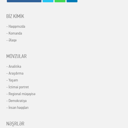
BİZ KİMİK
- Haqqımızda
- Komanda
- Əlaqə
MÖVZULAR
- Analitika
- Araşdırma
- Yaşam
- İctimai portret
- Regional müqayisə
- Demokratiya
- İnsan haqqları
NƏŞRLƏR