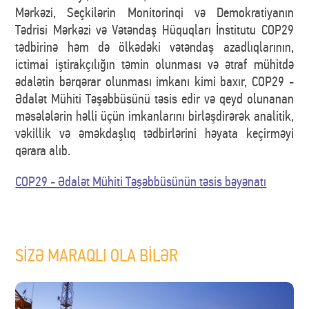
Mərkəzi, Seçkilərin Monitorinqi və Demokratiyanın
Tədrisi Mərkəzi və Vətəndaş Hüquqları İnstitutu COP29
tədbirinə həm də ölkədəki vətəndaş azadlıqlarının,
ictimai iştirakçılığın təmin olunması və ətraf mühitdə
ədalətin bərqərar olunması imkanı kimi baxır, COP29 -
Ədalət Mühiti Təşəbbüsünü təsis edir və qeyd olunanan
məsələlərin həlli üçün imkanlarını birləşdirərək analitik,
vəkillik və əməkdaşlıq tədbirlərini həyata keçirməyi
qərara alıb.
COP29 - Ədalət Mühiti Təşəbbüsünün təsis bəyənatı
SİZƏ MARAQLI OLA BİLƏR