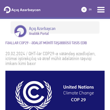
AZ
EN
Açıq Azərbaycan
Analitik Portal
FƏALLAR COP29 - ƏDALƏT MÜHİTİ TƏŞƏBBÜSÜ TƏSİS EDİB
20.02.2024 / QHT-lər COP29-a vətəndaş azadlıqları,
ictimai iştirakçılıq və ətraf mühit ədalətinin təşviqi
imkanı kimi baxır