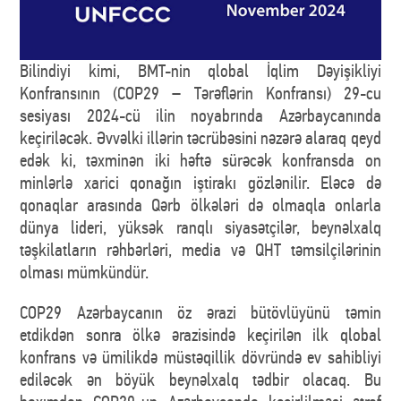
Bilindiyi kimi, BMT-nin qlobal İqlim Dəyişikliyi
Konfransının (COP29 – Tərəflərin Konfransı) 29-cu
sesiyası 2024-cü ilin noyabrında Azərbaycanında
keçiriləcək. Əvvəlki illərin təcrübəsini nəzərə alaraq qeyd
edək ki, təxminən iki həftə sürəcək konfransda on
minlərlə xarici qonağın iştirakı gözlənilir. Eləcə də
qonaqlar arasında Qərb ölkələri də olmaqla onlarla
dünya lideri, yüksək ranqlı siyasətçilər, beynəlxalq
təşkilatların rəhbərləri, media və QHT təmsilçilərinin
olması mümkündür.
COP29 Azərbaycanın öz ərazi bütövlüyünü təmin
etdikdən sonra ölkə ərazisində keçirilən ilk qlobal
konfrans və ümilikdə müstəqillik dövründə ev sahibliyi
ediləcək ən böyük beynəlxalq tədbir olacaq. Bu