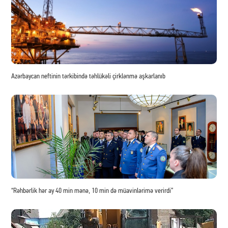
Azərbaycan neftinin tərkibində təhlükəli çirklənmə aşkarlanıb
“Rəhbərlik hər ay 40 min mənə, 10 min də müavinlərimə verirdi”