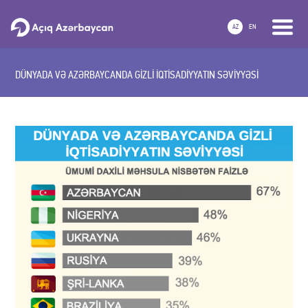
AZ
EN
DÜNYADA VƏ AZƏRBAYCANDA GİZLİ İQTİSADİYYATIN SƏVİYYƏSİ