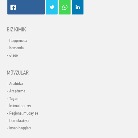
BİZ KİMİK
- Haqqımızda
- Komanda
- Əlaqə
MÖVZULAR
- Analitika
- Araşdırma
- Yaşam
- İctimai portret
- Regional müqayisə
- Demokratiya
- İnsan haqqları