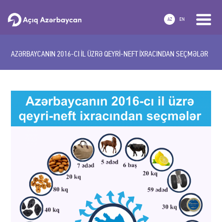
AZ
EN
AZƏRBAYCANIN 2016-CI İL ÜZRƏ QEYRİ-NEFT İXRACINDAN SEÇMƏLƏR