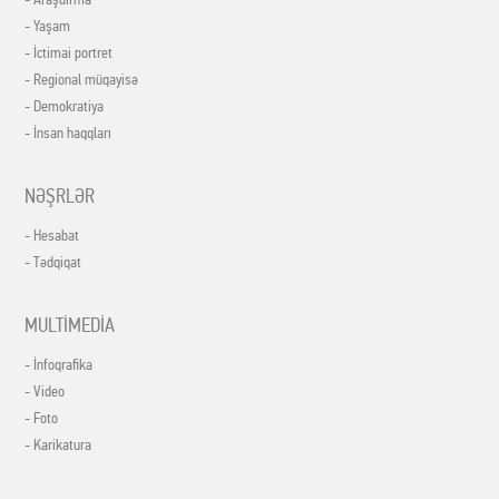
- Yaşam
- İctimai portret
- Regional müqayisə
- Demokratiya
- İnsan haqqları
NƏŞRLƏR
- Hesabat
- Tədqiqat
MULTİMEDİA
- İnfoqrafika
- Video
- Foto
- Karikatura