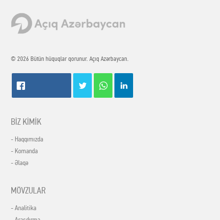
© 2026 Bütün hüquqlar qorunur. Açıq Azərbaycan.
BİZ KİMİK
- Haqqımızda
- Komanda
- Əlaqə
MÖVZULAR
- Analitika
- Araşdırma