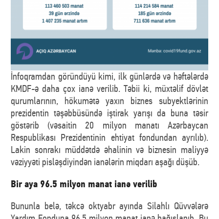
İnfoqramdan göründüyü kimi, ilk günlərdə və həftələrdə
KMDF-ə daha çox ianə verilib. Təbii ki, müxtəlif dövlət
qurumlarının, hökumətə yaxın biznes subyektlərinin
prezidentin təşəbbüsündə iştirak yarışı da buna təsir
göstərib (vəsaitin 20 milyon manatı Azərbaycan
Respublikası Prezidentinin ehtiyat fondundan ayrılıb).
Lakin sonrakı müddətdə əhalinin və biznesin maliyyə
vəziyyəti pisləşdiyindən ianələrin miqdarı aşağı düşüb.
Bir aya 96.5 milyon manat ianə verilib
Bununla belə, təkcə oktyabr ayında Silahlı Qüvvələrə
Yardım Fonduna 96.5 milyon manat ianə bağışlanıb. Bu