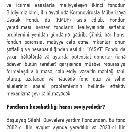
və ictimai əsaslarla maliyyələşən ikinci fonddur.
Bildiyimiz kimi, ilin əvvəlində Koronovirusla Mübarizəyə
Dəstək Fondu da (KMDF) təsis edilib. Fondun
yaradılması bənzər fondların fəaliyyətində şəffaflıq
problemini yenidən gündəmə gətirib. Çünki, hər hansı
fondun potensial maliyyə cəlb etmə imkanları onun
şəffaflıq və hesabatlılığından asılıdır. “YAŞAT” Fondu da
yaxın həftələrdə və aylarda potensial donorlar (ianə
ödəyən bütün tərəflər) qarşısında müsbət reputasiya
formalaşdıra bilməsə, cəlb etdiyi vəsaitin məbləği təbii
olaraq, azalacaq və nəticədə fond qazi və şəhid
ailələrinin sosial problemlərinin həllində effektiv
mexanizmə çevrilə bilməyəcək.
Fondların hesabatlılığı hansı səviyyədədir?
Başlayaq Silahlı Qüvvələrə yardım Fondundan. Bu fond
2002-ci ilin avqust ayında yaradılıb və 2020-ci ilin