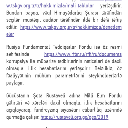
w.tskgv.org.tr/tr/hakkimizda/mali-tablolar
yerləşdirir.
Bundan başqa, vəqf Himayədarlıq Şurası tərəfindən
seçilən müstəqil auditor tərəfindən ildə bir dəfə təftiş
edilir.
https://www.tskgv.org.tr/tr/hakkimizda/denetlem
eler
Rusiya Fundamental Tədqiqatlar Fondu isə öz rəsmi
səhifəsində
https://www.rfbr.ru/rffi/ru/documents
korrupsiya ilə mübarizə tədbirlərinin nəticələri də daxil
olmaqla, illik hesabatlarını yerləşdirir. Beləliklə, öz
fəaliyyətinin mühüm parametrlərini steykholderlərlə
paylaşır.
Gücüstanın Şota Rustaveli adına Milli Elm Fondu
gəlirləri və xərcləri daxil olmaqla, illik hesabatlarını
açıqlayaraq, fandreyzinq siyasətini etibarlılıq üzərində
qurmağa çalışır.
https://rustaveli.org.ge/geo/2019