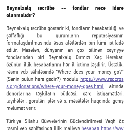
Beynəlxalq təcrübə -- fondlar necə idarə
olunmalıdır?
Beynəlxalq təcrübə göstərir ki, fondların hesabatlılığı və
şəffaflığı bu qurumların reputasiyasının
formalaşdırılmasında əsas alətlərdən biri kimi istifadə
edilir. Məsələn, dünyanın ən çox bilinən xeyriyyə
fondlarından biri Beynəlxalq Qırmızı Xaç Hərəkatı
özünün illik hesabatlarını hər il ictimailəşdirir. Üstəlik,
rəsmi veb səhifəsində “Where does your money go?”
(Sənin pulun hara gedir?) modulu
https://www.redcros
s.org/donations/where-your-money-goes.html
altında
donorlarına təşkilatın büdcəsi, xərc istiqamətləri,
layihələri, görülən işlər və s. məsələlər haqqında geniş
məlumat verir.
Türkiyə Silahlı Qüvvələrinin Gücləndirilməsi Vəqfi öz
rəsmi veb səhifəsində illik maliyyə
hesabatı https://ww