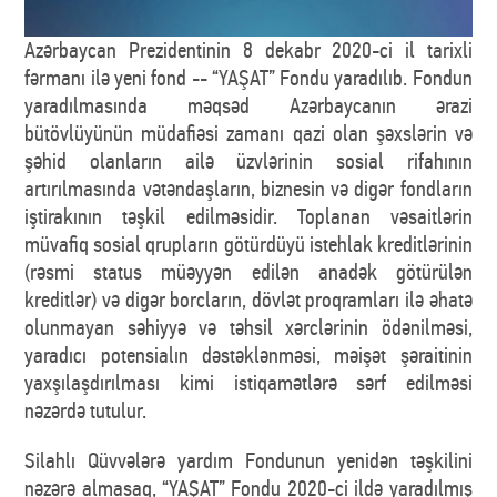
Azərbaycan Prezidentinin 8 dekabr 2020-ci il tarixli
fərmanı ilə yeni fond -- “YAŞAT” Fondu yaradılıb. Fondun
yaradılmasında məqsəd Azərbaycanın ərazi
bütövlüyünün müdafiəsi zamanı qazi olan şəxslərin və
şəhid olanların ailə üzvlərinin sosial rifahının
artırılmasında vətəndaşların, biznesin və digər fondların
iştirakının təşkil edilməsidir. Toplanan vəsaitlərin
müvafiq sosial qrupların götürdüyü istehlak kreditlərinin
(rəsmi status müəyyən edilən anadək götürülən
kreditlər) və digər borcların, dövlət proqramları ilə əhatə
olunmayan səhiyyə və təhsil xərclərinin ödənilməsi,
yaradıcı potensialın dəstəklənməsi, məişət şəraitinin
yaxşılaşdırılması kimi istiqamətlərə sərf edilməsi
nəzərdə tutulur.
Silahlı Qüvvələrə yardım Fondunun yenidən təşkilini
nəzərə almasaq, “YAŞAT” Fondu 2020-ci ildə yaradılmış