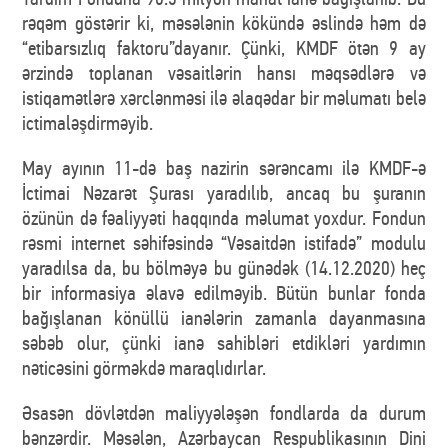
rəqəm göstərir ki, məsələnin kökündə əslində həm də
“etibarsızlıq faktoru”dayanır. Çünki, KMDF ötən 9 ay
ərzində toplanan vəsaitlərin hansı məqsədlərə və
istiqamətlərə xərclənməsi ilə əlaqədar bir məlumatı belə
ictimaləşdirməyib.
May ayının 11-də baş nazirin sərəncamı ilə KMDF-ə
İctimai Nəzarət Şurası yaradılıb, ancaq bu şuranın
özünün də fəaliyyəti haqqında məlumat yoxdur. Fondun
rəsmi internet səhifəsində “Vəsaitdən istifadə” modulu
yaradılsa da, bu bölməyə bu günədək (14.12.2020) heç
bir informasiya əlavə edilməyib. Bütün bunlar fonda
bağışlanan könüllü ianələrin zamanla dayanmasına
səbəb olur, çünki ianə sahibləri etdikləri yardımın
nəticəsini görməkdə maraqlıdırlar.
Əsasən dövlətdən maliyyələşən fondlarda da durum
bənzərdir. Məsələn, Azərbaycan Respublikasının Dini