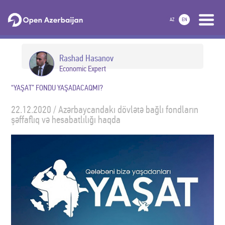
AZ
EN
Rashad Hasanov
Economic Expert
“YAŞAT” FONDU YAŞADACAQMI?
22.12.2020 / Azərbaycandakı dövlətə bağlı fondların
şəffaflıq və hesabatlılığı haqda