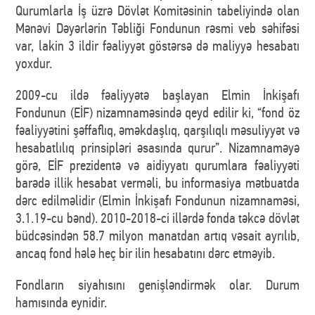
Qurumlarla İş üzrə Dövlət Komitəsinin tabeliyində olan
Mənəvi Dəyərlərin Təbliği Fondunun rəsmi veb səhifəsi
var, lakin 3 ildir fəaliyyət göstərsə də maliyyə hesabatı
yoxdur.
2009-cu ildə fəaliyyətə başlayan Elmin İnkişafı
Fondunun (EİF) nizamnaməsində qeyd edilir ki, “fond öz
fəaliyyətini şəffaflıq, əməkdaşlıq, qarşılıqlı məsuliyyət və
hesabatlılıq prinsipləri əsasında qurur”. Nizamnaməyə
görə, EİF prezidentə və aidiyyatı qurumlara fəaliyyəti
barədə illik hesabat verməli, bu informasiya mətbuatda
dərc edilməlidir (Elmin İnkişafı Fondunun nizamnaməsi,
3.1.19-cu bənd). 2010-2018-ci illərdə fonda təkcə dövlət
büdcəsindən 58.7 milyon manatdan artıq vəsait ayrılıb,
ancaq fond hələ heç bir ilin hesabatını dərc etməyib.
Fondların siyahısını genişləndirmək olar. Durum
hamısında eynidir.