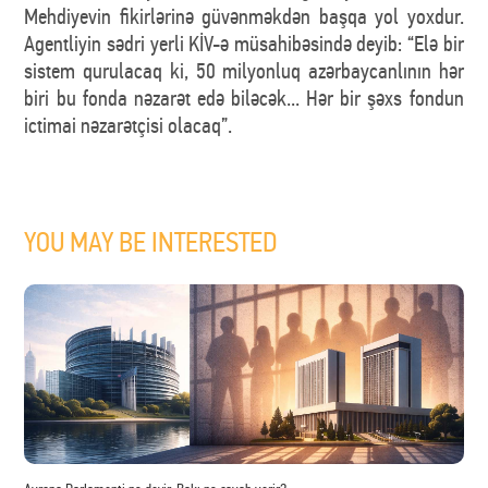
Mehdiyevin fikirlərinə güvənməkdən başqa yol yoxdur.
Agentliyin sədri yerli KİV-ə müsahibəsində deyib: “Elə bir
sistem qurulacaq ki, 50 milyonluq azərbaycanlının hər
biri bu fonda nəzarət edə biləcək... Hər bir şəxs fondun
ictimai nəzarətçisi olacaq”.
YOU MAY BE INTERESTED