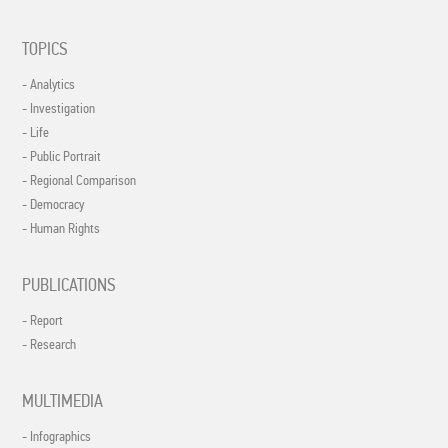
TOPICS
- Analytics
- Investigation
- Life
- Public Portrait
- Regional Comparison
- Democracy
- Human Rights
PUBLICATIONS
- Report
- Research
MULTIMEDIA
- Infographics