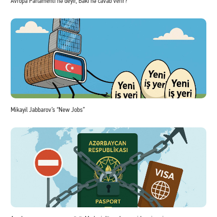
Avropa Parlamenti nə deyir, Bakı nə cavab verir?
Mikayil Jabbarov’s “New Jobs”