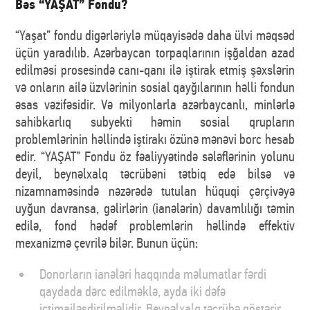
Bəs “YAŞAT” Fondu?
“Yaşat” fondu digərləriylə müqayisədə daha ülvi məqsəd
üçün yaradılıb. Azərbaycan torpaqlarının işğaldan azad
edilməsi prosesində canı-qanı ilə iştirak etmiş şəxslərin
və onların ailə üzvlərinin sosial qayğılarının həlli fondun
əsas vəzifəsidir. Və milyonlarla azərbaycanlı, minlərlə
sahibkarlıq subyekti həmin sosial qrupların
problemlərinin həllində iştirakı özünə mənəvi borc hesab
edir. “YAŞAT” Fondu öz fəaliyyətində sələflərinin yolunu
deyil, beynəlxalq təcrübəni tətbiq edə bilsə və
nizamnaməsində nəzərədə tutulan hüquqi çərçivəyə
uyğun davransa, gəlirlərin (ianələrin) davamlılığı təmin
edilə, fond hədəf problemlərin həllində effektiv
mexanizmə çevrilə bilər. Bunun üçün:
Donorların ianələri haqqında məlumatlar fərdi
qaydada dərc edilməklə, ayda iki dəfə
ictimailəşdirilməlidir. Beynəlxalq təcrübə göstərir