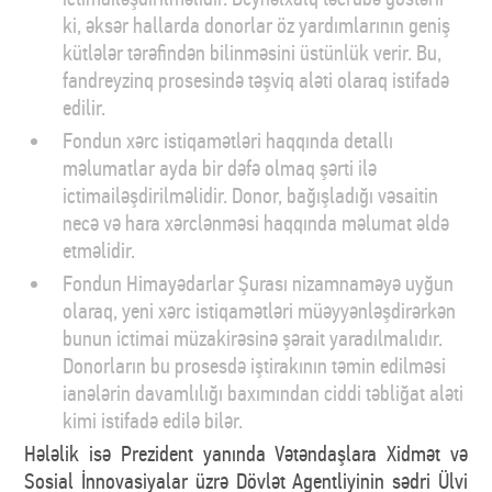
ki, əksər hallarda donorlar öz yardımlarının geniş
kütlələr tərəfindən bilinməsini üstünlük verir. Bu,
fandreyzinq prosesində təşviq aləti olaraq istifadə
edilir.
Fondun xərc istiqamətləri haqqında detallı
məlumatlar ayda bir dəfə olmaq şərti ilə
ictimailəşdirilməlidir. Donor, bağışladığı vəsaitin
necə və hara xərclənməsi haqqında məlumat əldə
etməlidir.
Fondun Himayədarlar Şurası nizamnaməyə uyğun
olaraq, yeni xərc istiqamətləri müəyyənləşdirərkən
bunun ictimai müzakirəsinə şərait yaradılmalıdır.
Donorların bu prosesdə iştirakının təmin edilməsi
ianələrin davamlılığı baxımından ciddi təbliğat aləti
kimi istifadə edilə bilər.
Hələlik isə Prezident yanında Vətəndaşlara Xidmət və
Sosial İnnovasiyalar üzrə Dövlət Agentliyinin sədri Ülvi