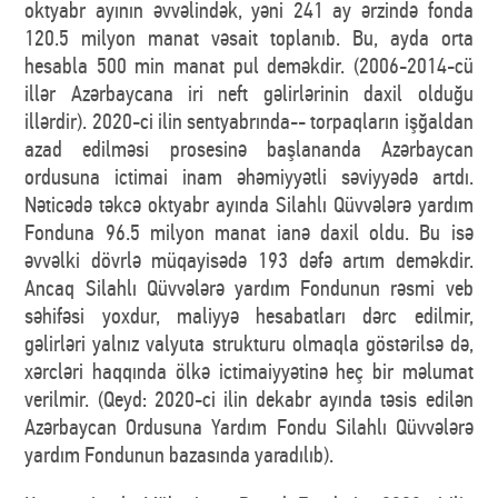
oktyabr ayının əvvəlindək, yəni 241 ay ərzində fonda
120.5 milyon manat vəsait toplanıb. Bu, ayda orta
hesabla 500 min manat pul deməkdir. (2006-2014-cü
illər Azərbaycana iri neft gəlirlərinin daxil olduğu
illərdir). 2020-ci ilin sentyabrında-- torpaqların işğaldan
azad edilməsi prosesinə başlananda Azərbaycan
ordusuna ictimai inam əhəmiyyətli səviyyədə artdı.
Nəticədə təkcə oktyabr ayında Silahlı Qüvvələrə yardım
Fonduna 96.5 milyon manat ianə daxil oldu. Bu isə
əvvəlki dövrlə müqayisədə 193 dəfə artım deməkdir.
Ancaq Silahlı Qüvvələrə yardım Fondunun rəsmi veb
səhifəsi yoxdur, maliyyə hesabatları dərc edilmir,
gəlirləri yalnız valyuta strukturu olmaqla göstərilsə də,
xərcləri haqqında ölkə ictimaiyyətinə heç bir məlumat
verilmir. (Qeyd: 2020-ci ilin dekabr ayında təsis edilən
Azərbaycan Ordusuna Yardım Fondu Silahlı Qüvvələrə
yardım Fondunun bazasında yaradılıb).