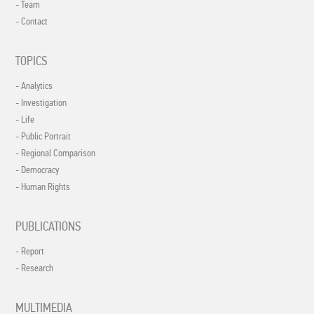
- Team
- Contact
TOPICS
- Analytics
- Investigation
- Life
- Public Portrait
- Regional Comparison
- Democracy
- Human Rights
PUBLICATIONS
- Report
- Research
MULTIMEDIA