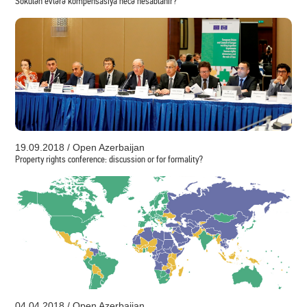
Sökülən evlərə kompensasiya necə hesablanır?
19.09.2018 / Open Azerbaijan
Property rights conference: discussion or for formality?
04.04.2018 / Open Azerbaijan