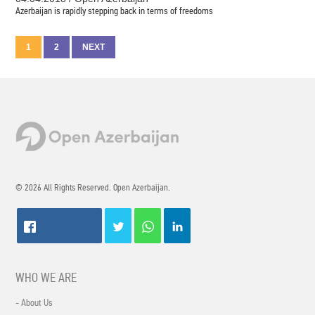
Azerbaijan is rapidly stepping back in terms of freedoms
1
2
NEXT
© 2026 All Rights Reserved. Open Azerbaijan.
WHO WE ARE
- About Us