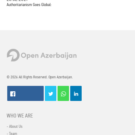
Authoritarianism Goes Global:
© 2026 All Rights Reserved. Open Azerbaijan.
WHO WE ARE
- About Us
- Team