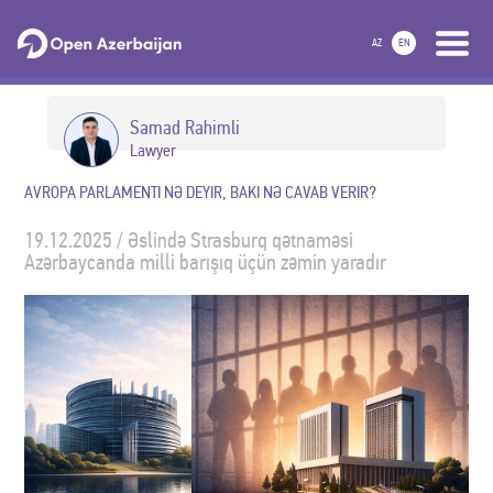
AZ
EN
Samad Rahimli
Lawyer
AVROPA PARLAMENTI NƏ DEYIR, BAKI NƏ CAVAB VERIR?
19.12.2025 / Əslində Strasburq qətnaməsi
Azərbaycanda milli barışıq üçün zəmin yaradır