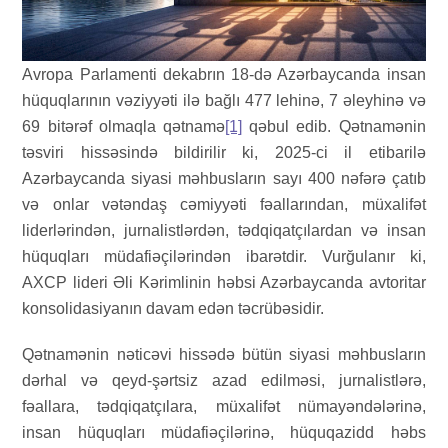
Avropa Parlamenti dekabrın 18-də Azərbaycanda insan
hüquqlarının vəziyyəti ilə bağlı 477 lehinə, 7 əleyhinə və
69 bitərəf olmaqla qətnamə
[1]
qəbul edib. Qətnamənin
təsviri hissəsində bildirilir ki, 2025-ci il etibarilə
Azərbaycanda siyasi məhbusların sayı 400 nəfərə çatıb
və onlar vətəndaş cəmiyyəti fəallarından, müxalifət
liderlərindən, jurnalistlərdən, tədqiqatçılardan və insan
hüquqları müdafiəçilərindən ibarətdir. Vurğulanır ki,
AXCP lideri Əli Kərimlinin həbsi Azərbaycanda avtoritar
konsolidasiyanın davam edən təcrübəsidir.
Qətnamənin nəticəvi hissədə bütün siyasi məhbusların
dərhal və qeyd-şərtsiz azad edilməsi, jurnalistlərə,
fəallara, tədqiqatçılara, müxalifət nümayəndələrinə,
insan hüquqları müdafiəçilərinə, hüquqazidd həbs