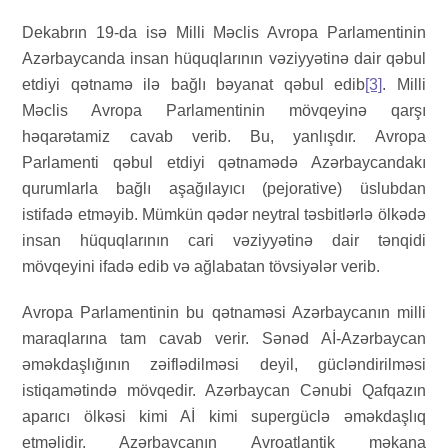
Dekabrın 19-da isə Milli Məclis Avropa Parlamentinin
Azərbaycanda insan hüquqlarının vəziyyətinə dair qəbul
etdiyi qətnamə ilə bağlı bəyanat qəbul edib
[3]
. Milli
Məclis Avropa Parlamentinin mövqeyinə qarşı
həqarətamiz cavab verib. Bu, yanlışdır. Avropa
Parlamenti qəbul etdiyi qətnamədə Azərbaycandakı
qurumlarla bağlı aşağılayıcı (pejorative) üslubdan
istifadə etməyib. Mümkün qədər neytral təsbitlərlə ölkədə
insan hüquqlarının cari vəziyyətinə dair tənqidi
mövqeyini ifadə edib və ağlabatan tövsiyələr verib.
Avropa Parlamentinin bu qətnaməsi Azərbaycanın milli
maraqlarına tam cavab verir. Sənəd Aİ-Azərbaycan
əməkdaşlığının zəiflədilməsi deyil, gücləndirilməsi
istiqamətində mövqedir. Azərbaycan Cənubi Qafqazın
aparıcı ölkəsi kimi Aİ kimi supergüclə əməkdaşlıq
etməlidir. Azərbaycanın Avroatlantik məkana