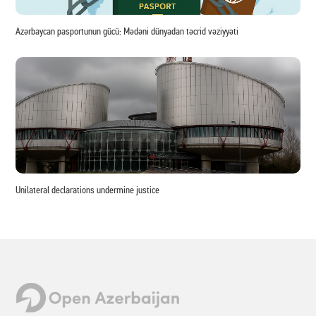
Azərbaycan pasportunun gücü: Mədəni dünyadan təcrid vəziyyəti
Unilateral declarations undermine justice