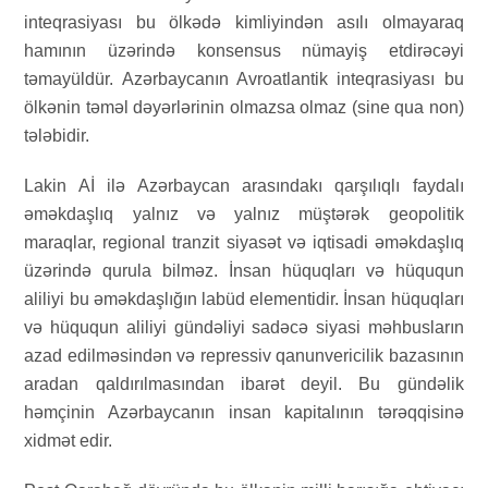
inteqrasiyası bu ölkədə kimliyindən asılı olmayaraq
hamının üzərində konsensus nümayiş etdirəcəyi
təmayüldür. Azərbaycanın Avroatlantik inteqrasiyası bu
ölkənin təməl dəyərlərinin olmazsa olmaz (sine qua non)
tələbidir.
Lakin Aİ ilə Azərbaycan arasındakı qarşılıqlı faydalı
əməkdaşlıq yalnız və yalnız müştərək geopolitik
maraqlar, regional tranzit siyasət və iqtisadi əməkdaşlıq
üzərində qurula bilməz. İnsan hüquqları və hüququn
aliliyi bu əməkdaşlığın labüd elementidir. İnsan hüquqları
və hüququn aliliyi gündəliyi sadəcə siyasi məhbusların
azad edilməsindən və repressiv qanunvericilik bazasının
aradan qaldırılmasından ibarət deyil. Bu gündəlik
həmçinin Azərbaycanın insan kapitalının tərəqqisinə
xidmət edir.