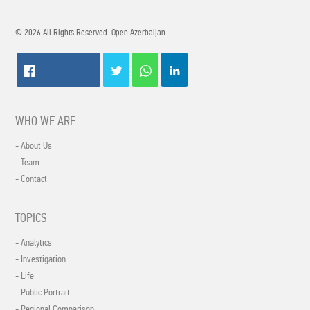
© 2026 All Rights Reserved. Open Azerbaijan.
WHO WE ARE
- About Us
- Team
- Contact
TOPICS
- Analytics
- Investigation
- Life
- Public Portrait
- Regional Comparison