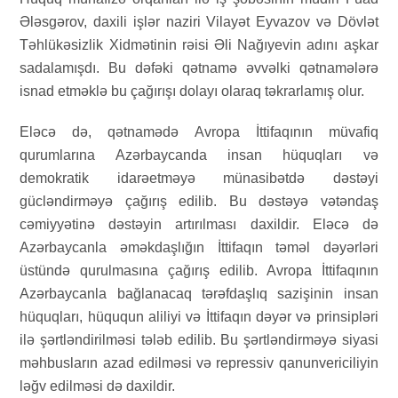
Ələsgərov, daxili işlər naziri Vilayət Eyvazov və Dövlət
Təhlükəsizlik Xidmətinin rəisi Əli Nağıyevin adını aşkar
sadalamışdı. Bu dəfəki qətnamə əvvəlki qətnamələrə
isnad etməklə bu çağırışı dolayı olaraq təkrarlamış olur.
Eləcə də, qətnamədə Avropa İttifaqının müvafiq
qurumlarına Azərbaycanda insan hüquqları və
demokratik idarəetməyə münasibətdə dəstəyi
gücləndirməyə çağırış edilib. Bu dəstəyə vətəndaş
cəmiyyətinə dəstəyin artırılması daxildir. Eləcə də
Azərbaycanla əməkdaşlığın İttifaqın təməl dəyərləri
üstündə qurulmasına çağırış edilib. Avropa İttifaqının
Azərbaycanla bağlanacaq tərəfdaşlıq sazişinin insan
hüquqları, hüququn aliliyi və İttifaqın dəyər və prinsipləri
ilə şərtləndirilməsi tələb edilib. Bu şərtləndirməyə siyasi
məhbusların azad edilməsi və repressiv qanunvericiliyin
ləğv edilməsi də daxildir.