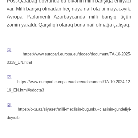
Post-Qarabağ dövründə bu ölkənin milli barışığa ehtiyacı
var. Milli barışıq olmadan heç nəyə nail ola bilməyəcəyik.
Avropa Parlamenti Azərbaycanda milli barışıq üçün
zəmin yaratdı. Qarşılıqlı olaraq buna nail olmağa çalışaq.
[1]
https://www.europarl.europa.eu/doceo/document/TA-10-2025-
0339_EN.html
[2]
https://www.europarl.europa.eu/doceo/document/TA-10-2024-12-
19_EN.html#sdocta3
[3]
https://oxu.az/siyaset/milli-meclisin-bugunku-iclasinin-gundeliyi-
deyisib