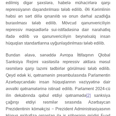
edilmiş digər şəxslərə, habelə mühacirlərə qarşı
repressiyanın dayandırılması tələb edilib. Əli Kərimlinin
həbsi ən sərt dillə qınanılıb və onun dərhal azadlığa
buraxılması tələb edilib. Mövcud qanunvericiliyin
repressiv məqsədlərlə sui-istifadəsinə dair narahatlıq
ifadə edilib və qanunvericiliyin beynəlxalq insan
hüquqları standartlarına uyğunlaşdırılması tələb edilib.
Bundan əlavə, sənəddə Avropa İttifaqının Qlobal
Sanksiya Rejimi vasitəsilə repressiv aktlara məsul
rəsmilərə qarşı lazımi tədbirlər görülməsi tələb edilib.
Qeyd edək ki, qətnamənin preambulasında Parlamentin
Azərbaycandakı insan hüquqlarının vəziyyətinə dair
əvvəlki qətnamələrinə istinad edilib. Parlament 2024-cü
ilin dekabrında qəbul etdiyi qətnamədə
[2]
sanksiya
çağırışı etdiyi rəsmilər sırasında Azərbaycan
Prezidentinin köməkçisi − Prezident Administrasiyasının
Hüquq mühafizə orqanları ilə iş şöbəsinin müdiri Fuad