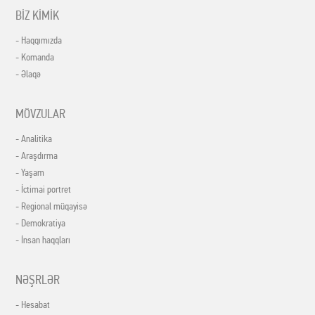
BİZ KİMİK
- Haqqımızda
- Komanda
- Əlaqə
MÖVZULAR
- Analitika
- Araşdırma
- Yaşam
- İctimai portret
- Regional müqayisə
- Demokratiya
- İnsan haqqları
NƏŞRLƏR
- Hesabat