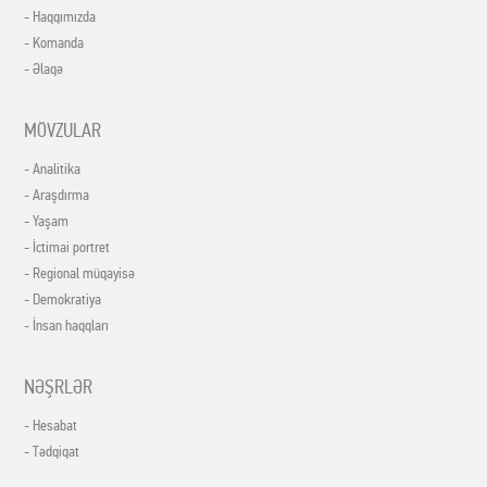
- Haqqımızda
- Komanda
- Əlaqə
MÖVZULAR
- Analitika
- Araşdırma
- Yaşam
- İctimai portret
- Regional müqayisə
- Demokratiya
- İnsan haqqları
NƏŞRLƏR
- Hesabat
- Tədqiqat