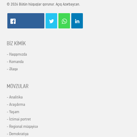
© 2026 Bütün hüquqlar qorunur. Açıq Azərbaycan.
BİZ KİMİK
- Haqqımızda
- Komanda
- Əlaqə
MÖVZULAR
- Analitika
- Araşdırma
- Yaşam
- İctimai portret
- Regional müqayisə
- Demokratiya