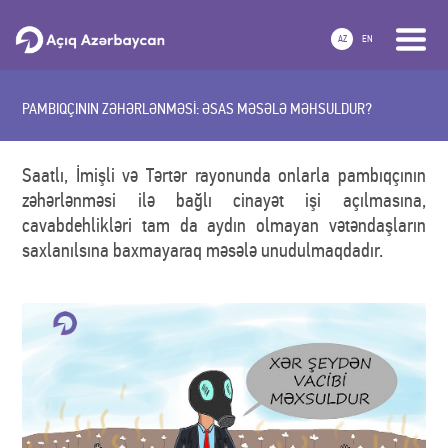
AZ
EN
PAMBIQÇININ ZƏHƏRLƏNMƏSİ: ƏSAS MƏSƏLƏ MƏHSULDUR?
Saatlı, İmişli və Tərtər rayonunda onlarla pambıqçının
zəhərlənməsi ilə bağlı cinayət işi açılmasına,
cavabdehlikləri tam da aydın olmayan vətəndaşların
saxlanılsına baxmayaraq məsələ unudulmaqdadır.