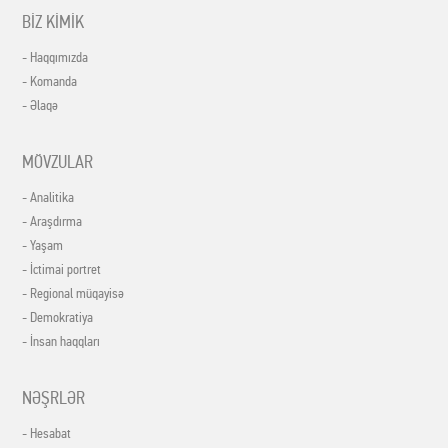
BİZ KİMİK
- Haqqımızda
- Komanda
- Əlaqə
MÖVZULAR
- Analitika
- Araşdırma
- Yaşam
- İctimai portret
- Regional müqayisə
- Demokratiya
- İnsan haqqları
NƏŞRLƏR
- Hesabat