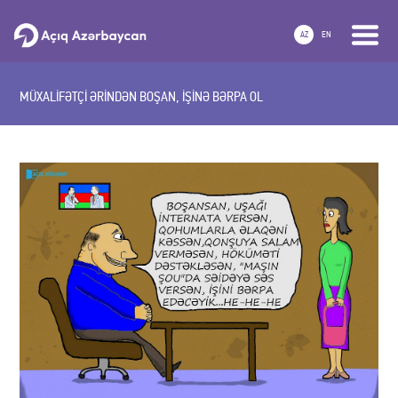
AZ
EN
MÜXALİFƏTÇİ ƏRİNDƏN BOŞAN, İŞİNƏ BƏRPA OL