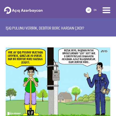
AZ
EN
İŞIQ PULUNU VERİRİK, DEBİTOR BORC HARDAN ÇIXDI?