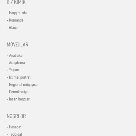
BİZ KİMİK
- Haqqımızda
- Komanda
- Əlaqə
MÖVZULAR
- Analitika
- Araşdırma
- Yaşam
- İctimai portret
- Regional müqayisə
- Demokratiya
- İnsan haqqları
NƏŞRLƏR
- Hesabat
- Tədqiqat