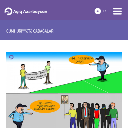
AZ
EN
CÜMHURİYYƏTƏ QADAĞALAR