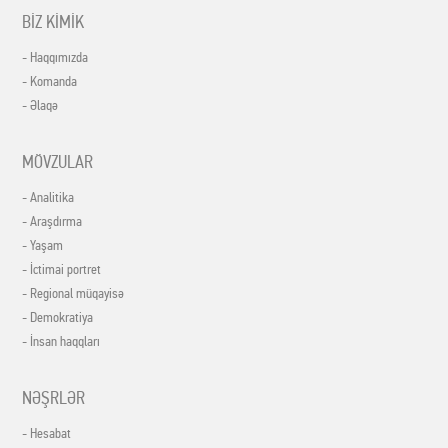
BİZ KİMİK
- Haqqımızda
- Komanda
- Əlaqə
MÖVZULAR
- Analitika
- Araşdırma
- Yaşam
- İctimai portret
- Regional müqayisə
- Demokratiya
- İnsan haqqları
NƏŞRLƏR
- Hesabat