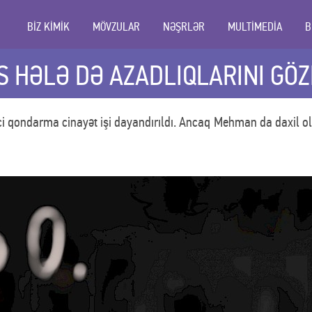
BİZ KİMİK
MÖVZULAR
NƏŞRLƏR
MULTİMEDİA
B
S HƏLƏ DƏ AZADLIQLARINI GÖZ
i qondarma cinayət işi dayandırıldı. Ancaq Mehman da daxil o