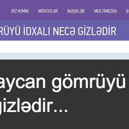
BİZ KİMİK
MÖVZULAR
NƏŞRLƏR
MULTİMEDİA
B
ÜYÜ İDXALI NECƏ GİZLƏDİR