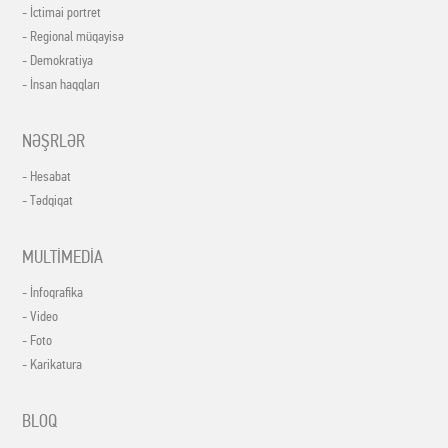
- İctimai portret
- Regional müqayisə
- Demokratiya
- İnsan haqqları
NƏŞRLƏR
- Hesabat
- Tədqiqat
MULTİMEDİA
- İnfoqrafika
- Video
- Foto
- Karikatura
BLOQ