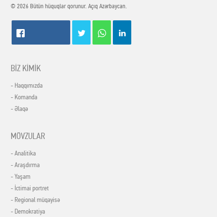
© 2026 Bütün hüquqlar qorunur. Açıq Azərbaycan.
BİZ KİMİK
- Haqqımızda
- Komanda
- Əlaqə
MÖVZULAR
- Analitika
- Araşdırma
- Yaşam
- İctimai portret
- Regional müqayisə
- Demokratiya