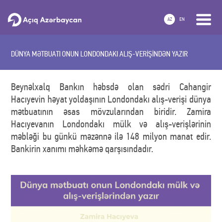
AZ
EN
DÜNYA MƏTBUATI ONUN LONDONDAKI ALIŞ-VERİŞİNDƏN YAZIR
Beynəlxalq Bankın həbsdə olan sədri Cahangir
Hacıyevin həyat yoldaşının Londondakı alış-verişi dünya
mətbuatının əsas mövzularından biridir. Zamira
Hacıyevanın Londondakı mülk və alış-verişlərinin
məbləği bu günkü məzənnə ilə 148 milyon manat edir.
Bankirin xanımı məhkəmə qarşısındadır.