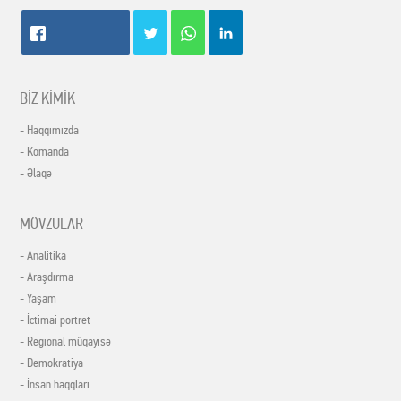
BİZ KİMİK
- Haqqımızda
- Komanda
- Əlaqə
MÖVZULAR
- Analitika
- Araşdırma
- Yaşam
- İctimai portret
- Regional müqayisə
- Demokratiya
- İnsan haqqları