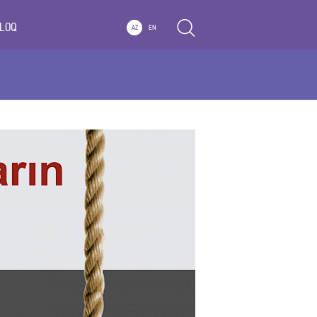
LOQ
AZ
EN