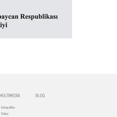
MULTİMEDİA
BLOQ
- İnfoqrafika
- Video