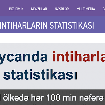
BİZ KİMİK
MÖVZULAR
NƏŞRLƏR
MULTİMEDİA
B
NTİHARLARIN STATİSTİKASI