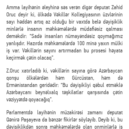
Amma layihənin əleyhinə səs verən digər deputat Zahid
Oruc deyir ki, ölkədə Vəkillər Kollegiyasının üzvlərinin
sayı həddən artıq az olduğu bir vaxtda belə dəyişiklik
minlərlə insanın məhkəmələrdə müdafiəsiz qalması
deməkdir: “Sadə insanları nümayəndəsiz qoymağımız
yanlışdır. Hazırda məhkəmələrdə 100 minə yaxın mülki
iş var. Vəkillərin sayını artırmadan bu prosesi həyata
keçirmək çətin olacaq”.
Z.Oruc xatırladıb ki, vəkillərin sayına görə Azərbaycan
qonşu ölkələrdən həm Gürcüstan, həm də
Ermənistandan geridədir: “Bu dəyişikliyi qəbul etməklə
Azərbaycanı beynəlxalq təşkilatlar qarşısında çətin
vəziyyətdə qoyacağıq”.
Parlamentdə layihənin müzakirəsi zamanı deputat
Qənirə Paşayeva da bənzər fikirlər söyləyib. Deyib ki, bu
dəyişiklikdən sonra məhkəmələrdə olan onminlərlə iş