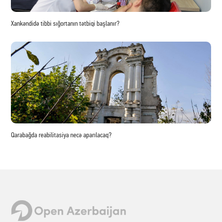
Xankəndidə tibbi sığortanın tətbiqi başlanır?
Qarabağda reabilitasiya necə aparılacaq?