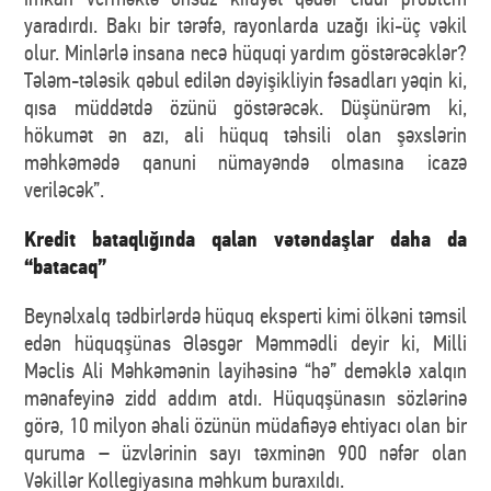
yaradırdı. Bakı bir tərəfə, rayonlarda uzağı iki-üç vəkil
olur. Minlərlə insana necə hüquqi yardım göstərəcəklər?
Tələm-tələsik qəbul edilən dəyişikliyin fəsadları yəqin ki,
qısa müddətdə özünü göstərəcək. Düşünürəm ki,
hökumət ən azı, ali hüquq təhsili olan şəxslərin
məhkəmədə qanuni nümayəndə olmasına icazə
veriləcək”.
Kredit bataqlığında qalan vətəndaşlar daha da
“batacaq”
Beynəlxalq tədbirlərdə hüquq eksperti kimi ölkəni təmsil
edən hüquqşünas Ələsgər Məmmədli deyir ki, Milli
Məclis Ali Məhkəmənin layihəsinə “hə” deməklə xalqın
mənafeyinə zidd addım atdı. Hüquqşünasın sözlərinə
görə, 10 milyon əhali özünün müdafiəyə ehtiyacı olan bir
quruma – üzvlərinin sayı təxminən 900 nəfər olan
Vəkillər Kollegiyasına məhkum buraxıldı.