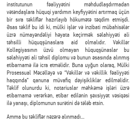
institutunun fəaliyyətini məhdudlaşdırmadan
vətəndaşlara hüquqi yardımın keyfiyyətini artırmaq üçün
bir sıra təkliflər hazırlayıb hökumətə təqdim etmişdi.
Əsas təklif bu idi ki, mülki işlər və inzibati mübahisələr
üzrə nümayəndəliyi həyata keçirmək səlahiyyəti ali
təhsilli hüquqşünaslara aid olmalıdır. Vəkillər
Kollegiyasının üzvü olmayan hüquqşünaslar bu
səlahiyyəti ali təhsil diplomu və bunun əsasında alınmış
etibarnamə ilə icra etməlidir. Buna uyğun olaraq, Mülki
Prosessual Məcəlləyə və “Vəkillər və vəkillik fəaliyyəti
haqqında” qanuna müvafiq dəyişikliklər edilməlidir.
Təklif olunurdu ki, notariuslar məhkəmə işləri üzrə
etibarnamə verərkən, etibar edilənin şəxsiyyət vəsiqəsi
ilə yanaşı, diplomunun surətini də tələb etsin.
Amma bu təkliflər nəzərə alınmadı...