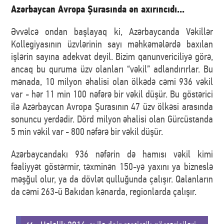
Azərbaycan Avropa Şurasında ən axırıncıdı...
Əvvəlcə ondan başlayaq ki, Azərbaycanda Vəkillər
Kollegiyasının üzvlərinin sayı məhkəmələrdə baxılan
işlərin sayına adekvat deyil. Bizim qanunvericiliyə görə,
ancaq bu quruma üzv olanları “vəkil” adlandırırlar. Bu
mənada, 10 milyon əhalisi olan ölkədə cəmi 936 vəkil
var - hər 11 min 100 nəfərə bir vəkil düşür. Bu göstərici
ilə Azərbaycan Avropa Şurasının 47 üzv ölkəsi arasında
sonuncu yerdədir. Dörd milyon əhalisi olan Gürcüstanda
5 min vəkil var - 800 nəfərə bir vəkil düşür.
Azərbaycandakı 936 nəfərin də hamısı vəkil kimi
fəaliyyət göstərmir, təxminən 150-yə yaxını ya bizneslə
məşğul olur, ya da dövlət qulluğunda çalışır. Qalanların
da cəmi 263-ü Bakıdan kənarda, regionlarda çalışır.