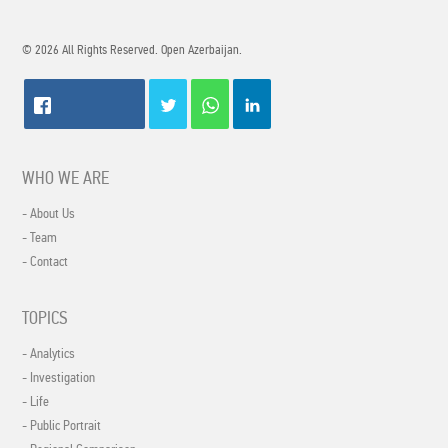
© 2026 All Rights Reserved. Open Azerbaijan.
WHO WE ARE
- About Us
- Team
- Contact
TOPICS
- Analytics
- Investigation
- Life
- Public Portrait