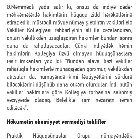
Ə.Məmmədli yada salır ki, onsuz da indiyə qədər
məhkəmələrdə hakimlərin hüquqa zidd hərəkətlərinə
etiraz edib, müstəqil mövqe nümayiş etdirən vəkilləri elə
Vəkillər Kollegiyası rəhbərliyinin əli ilə cəzalandıran,
onları vəkillikdən uzaqlaşdıran hakimlər bundan sonra
daha da rahatlaşacaqlar. Çünki indiyədək həmin
hakimlərin Kollegiya üzvü olmayan hüquqşünaslara
təsir imkanları yox idi: “Bundan əlavə, bəzi vəkillər
rahatlıqla hakimlərlə münaqişədən qorxmur, vəkillikdən
atılsalar da, nümayəndə kimi fəaliyyətlərini sürdürə
biləcəklərini düşünüb daha ötkəm olurdular. İndi bütün
vəkillər hakimlərə görə Kollegiya torbasına salınmış
vəziyyətdə olacaq. Beləliklə, tam nəzarətn təmin
ediləcək”.
Hökumətin əhəmiyyət vermədiyi təkliflər
Praktik Hüquqşünaslar Qrupu nümayəndəlik