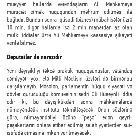
müəyyən hallarda vətəndaşların Ali Məhkəməyə
müraciət etmək hüququndan məhrum edilməsi ilə
bağlıdır. Bundan sonra iqtisadi (biznes) mübahisələr üzrə
10 min, digər hallarda isə 2 min manatdan az olan
mülki iddialar üzrə Ali Məhkəməyə kassasiya şikayəti
verilə bilməz.
Deputatlar da narazıdır
Yeni dəyişikliyi təkcə praktik hüquqşünaslar, vətəndaş
cəmiyyəti yox, elə Milli Məclisin üzvləri də birmənalı
qarşılamayıb. Məsələn, parlamentin hüquq siyasəti və
dövlət quruculuğu komitəsinin sədri Əli Hüseynli iddia
edir ki, bu dəyişiklikdən sonra məhkəmələrdə
nümayəndəlik institutu təkmilləşəcək. Onun sözlərinə
görə, nümayəndəliyi özünə “peşə” edən qeyri-
peşəkarların onlara etibar edilmiş səlahiyyətlərdən sui-
istifadə etməsinə imkan verilməyəcək.