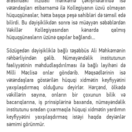
arasındakı inzibati məhkəmə çəkişmələrində isə
vətəndaşları etibarnamə ilə Kollegiyanın üzvü olmayan
hüquqşünaslar, hətta başqa peşə sahibləri də təmsil edə
bilirdi. Bu dəyişiklikdən sonra isə müəyyən səbəblərdən
Vəkillər Kollegiyasından kənarda qalmış
hüquqşünasların üzünə qapılar bağlandı...
Sözügedən dəyişikliklə bağlı təşəbbüs Ali Məhkəmənin
rəhbərliyindən gəlib. Nümayəndəlik institutunun
fəaliyyətinin məhdudlaşdırılması ilə bağlı layihəni də
Milli Məclisə onlar göndərib. Məqsədlərinin isə
vətəndaşlara göstərilən hüquqi xidmətin keyfiyyətini
yaxşılaşdırmaq olduğunu deyirlər. Hərçənd, ölkədə
vəkillərin sayına, onların bir çoxunun bilik və
bacarıqlarına, iş prinsiplərinə baxanda, nümayəndəlik
institutunu sıradan çıxarmaqla hüquqi xidmətin yardımın
keyfiyyətini yaxşılaşdırmaq istəyi haqda deyiənlər
səmimi görünmür.