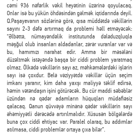
cəmi 936 nəfərlik vəkil heyətinin üzərinə qoyulacaq.
Onlar isə bu yükün öhdəsindən gəlmək iqtidarında deyil.
Q.Paşayevanın sözlərinə görə, qısa müddətdə vəkillərin
sayını 2-3 dəfə artırmaq da problemi həll etməyəcək:
“Əlbəttə, nümayəndəlik institutunda dələduzqluqla
məşğul olub insanları aldadanlar, zərər vuranlar var və
bu, hamımızı narahat edir. Amma bir məsələni
düzəltmək istəyəndə başqa bir ciddi problem yaratmaq
olmaz. Ölkədə vəkillərin sayı az, məhkəmələrdəki işlərin
sayı isə çoxdur. Belə vəziyyətdə vəkillər üçün seçim
imkanı yaranır, kim daha yaxşı maliyyə təklif edirsə,
həmin vətəndaşın işini götürəcək. Bu cür maddi səbəblər
üzündən nə qədər adamların hüquqları müdafiəsiz
qalacaq. Qanun qüvvəyə minənə qədər vəkillərin sayı
əhəmiyyətli dərəcədə artırılmalıdır. Xüsusən bölgələrdə
buna çox ciddi ehtiyac var. Paralel olaraq, bu addımlar
atılmasa, ciddi problemlər ortaya çıxa bilər”.