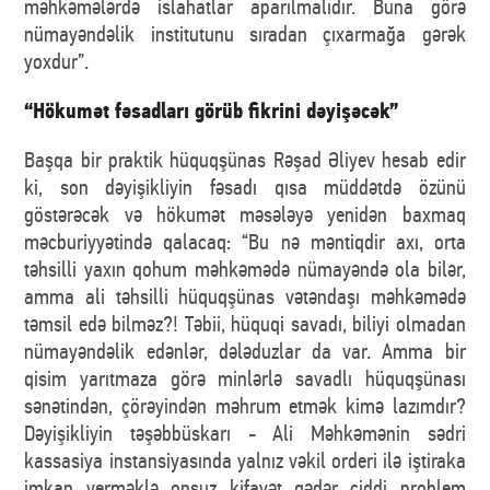
məhkəmələrdə islahatlar aparılmalıdır. Buna görə
nümayəndəlik institutunu sıradan çıxarmağa gərək
yoxdur”.
“Hökumət fəsadları görüb fikrini dəyişəcək”
Başqa bir praktik hüquqşünas Rəşad Əliyev hesab edir
ki, son dəyişikliyin fəsadı qısa müddətdə özünü
göstərəcək və hökumət məsələyə yenidən baxmaq
məcburiyyətində qalacaq: “Bu nə məntiqdir axı, orta
təhsilli yaxın qohum məhkəmədə nümayəndə ola bilər,
amma ali təhsilli hüquqşünas vətəndaşı məhkəmədə
təmsil edə bilməz?! Təbii, hüquqi savadı, biliyi olmadan
nümayəndəlik edənlər, dələduzlar da var. Amma bir
qisim yarıtmaza görə minlərlə savadlı hüquqşünası
sənətindən, çörəyindən məhrum etmək kimə lazımdır?
Dəyişikliyin təşəbbüskarı - Ali Məhkəmənin sədri
kassasiya instansiyasında yalnız vəkil orderi ilə iştiraka
imkan verməklə onsuz kifayət qədər ciddi problem