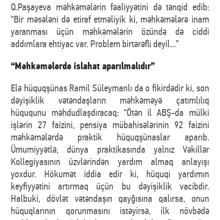
Q.Paşayeva məhkəmələrin fəaliyyətini də tənqid edib:
“Bir məsələni də etiraf etməliyik ki, məhkəmələrə inam
yaranması üçün məhkəmələrin özündə də ciddi
addımlara ehtiyac var. Problem birtərəfli deyil...”
“Məhkəmələrdə islahat aparılmalıdır”
Elə hüquqşünas Ramil Süleymanlı da o fikirdədir ki, son
dəyişiklik vətəndaşların məhkəməyə çatımlılıq
hüququnu məhdudlaşdıracaq: “Ötən il ABŞ-da mülki
işlərin 27 faizini, pensiya mübahisələrinin 92 faizini
məhkəmələrdə praktik hüquqşünaslar aparıb.
Ümumiyyətlə, dünya praktikasında yalnız Vəkillər
Kollegiyasının üzvlərindən yardım almaq anlayışı
yoxdur. Hökumət iddia edir ki, hüquqi yardımın
keyfiyyətini artırmaq üçün bu dəyişiklik vacibdir.
Halbuki, dövlət vətəndaşın qayğısına qalırsa, onun
hüquqlarının qorunmasını istəyirsə, ilk növbədə