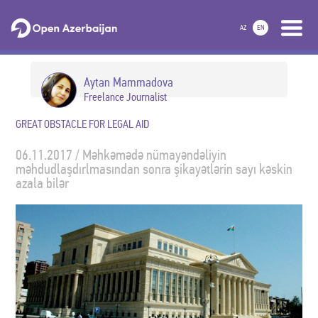
AZ
EN
Aytan Mammadova
Freelance Journalist
GREAT OBSTACLE FOR LEGAL AID
06.11.2017 / Məhkəmədə nümayəndəliyin
məhdudlaşdırlmasından sonra şikayətlərin sayı kəskin
azala bilər