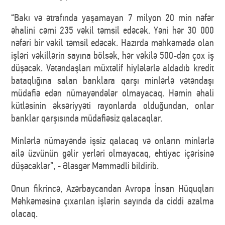
“Bakı və ətrafında yaşamayan 7 milyon 20 min nəfər
əhalini cəmi 235 vəkil təmsil edəcək. Yəni hər 30 000
nəfəri bir vəkil təmsil edəcək. Hazırda məhkəmədə olan
işləri vəkillərin sayına bölsək, hər vəkilə 500-dən çox iş
düşəcək. Vətəndaşları müxtəlif hiylələrlə aldadıb kredit
bataqlığına salan banklara qarşı minlərlə vətəndaşı
müdafiə edən nümayəndələr olmayacaq. Həmin əhali
kütləsinin əksəriyyəti rayonlarda olduğundan, onlar
banklar qarşısında müdafiəsiz qalacaqlar.
Minlərlə nümayəndə işsiz qalacaq və onların minlərlə
ailə üzvünün gəlir yerləri olmayacaq, ehtiyac içərisinə
düşəcəklər”, - Ələsgər Məmmədli bildirib.
Onun fikrincə, Azərbaycandan Avropa İnsan Hüquqları
Məhkəməsinə çıxarılan işlərin sayında da ciddi azalma
olacaq.