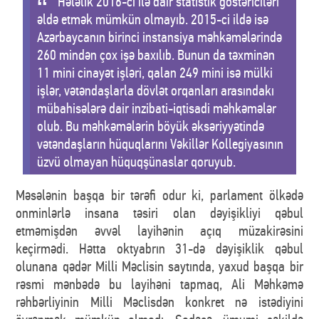
Hələlik 2016-cı ilə dair statistik göstəriciləri
əldə etmək mümkün olmayıb. 2015-ci ildə isə
Azərbaycanın birinci instansiya məhkəmələrində
260 mindən çox işə baxılıb. Bunun da təxminən
11 mini cinayət işləri, qalan 249 mini isə mülki
işlər, vətəndaşlarla dövlət orqanları arasındakı
mübahisələrə dair inzibati-iqtisadi məhkəmələr
olub. Bu məhkəmələrin böyük əksəriyyətində
vətəndaşların hüquqlarını Vəkillər Kollegiyasının
üzvü olmayan hüquqşünaslar qoruyub.
Məsələnin başqa bir tərəfi odur ki, parlament ölkədə
onminlərlə insana təsiri olan dəyişikliyi qəbul
etməmişdən əvvəl layihənin açıq müzakirəsini
keçirmədi. Hətta oktyabrın 31-də dəyişiklik qəbul
olunana qədər Milli Məclisin saytında, yaxud başqa bir
rəsmi mənbədə bu layihəni tapmaq, Ali Məhkəmə
rəhbərliyinin Milli Məclisdən konkret nə istədiyini