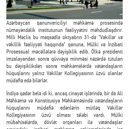
Azərbaycan qanunvericiliyi məhkəmə prosesində
nümayəndəlik institutunun fəaliyyətini məhdudlaşdırır.
Milli Məclis bu məqsədlə oktyabrın 31-də “Vəkillər və
vəkillik fəaliyyəti haqqında” qanuna, Mülki və İnzibati
Prosessual məcəllələrə dəyişiklik edib. Ölkə prezidenti
imzalayandan sonra qüvvəyə minməsi nəzərdə tutulan
bu dəyişiklikdən sonra məhkəmələrdə vətəndaşların
hüquqlarını yalnız Vəkillər Kollegiyasının üzvü olanlar
müdafiə edə bilərlər.
İndiyə qədər belə idi ki, ancaq cinayət işlərində, bir də Ali
Məhkəmə və Konstitusiya Məhkəməsində vətəndaşların
hüquqlarını müdafiə edənlərin mütləq Vəkillər
Kollegiyasının üzvü olması tələbi vardı. Mülki
mübahisələrdə, dövlət orqanları ilə vətəndaşlar