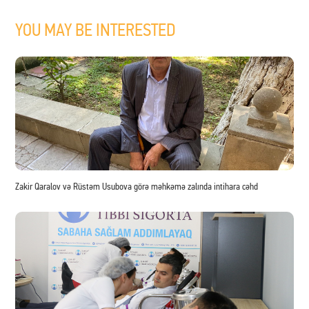
YOU MAY BE INTERESTED
Zakir Qaralov və Rüstəm Usubova görə məhkəmə zalında intihara cəhd