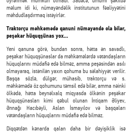
öyrənmək mümkün olmadı. Sadəcə, ümumi şəkildə
məlum idi ki, nümayəndəlik institutunun fəaliyyətini
məhdudlaşdırmaq istəyirlər.
Traktorçu məhkəmədə qanuni nümayəndə ola bilər,
peşəkar hüquqşünas yox...
Yeni qanuna görə, bundan sonra, hətta ən savadlı,
peşəkar hüquqşünaslar da məhkəmələrdə vətəndaşların
hüquqlarını müdafiə edə bilməz, amma peşəsindən asılı
olmayaraq, istənilən yaxın qohuma bu səlahiyyət verilir.
Başqa sözlə, dülgər, mühasib, traktorçu və s.
məhkəmədə öz qohumunu təmsil edə bilər, amma nəinki
ölkədə, hətta beynəlxalq miqyasda ölkənin peşəkar
hüquqşünasları kimi qəbul olunan İntiqam Əliyev,
Ənnağı Hacıbəyli, Aslan İsmayılov və başqaları
vətəndaşların hüquqlarını müdafiə edə bilməz.
Diqqətdən kənarda qalan daha bir dəyişiklik isə