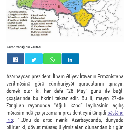
İrəvan xanlığının xəritəsi
Azərbaycan prezidenti İlham Əliyev İrəvanın Ermənistana
verilməsinə görə cümhuriyyət qurucularını qınayır,
demək olar ki, hər dəfə “28 May” günü ilə bağlı
çıxışlarında bu fikrini təkrar edir. Bu il, mayın 27-də
Zəngilan rayonunda “Ağıllı kənd” layihəsinin açılış
mərasimində çıxışı zamanı prezident eyni tənqidi
səslənd
irib
: “...Onu da artıq nəinki Azərbaycanda, dünyada
bilirlər ki, dövlət müstəqilliyimiz elan olunandan bir gün