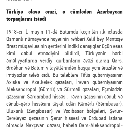
Türkiyə əlavə ərazi, o cümlədən Azərbaycan
torpaqlarını istədi
1918-ci il, mayın 11-də Batumda keçirilən ilk iclasda
Osmanlı nümayəndə heyətinin rəhbəri Xəlil bəy Menteşə
Brest müqaviləsinin şərtlərini indiki danışıqlar üçün əsas
kimi qəbul etmədiyini bildirdi, Türkiyənin hərbi
əməliyyatlarda verdiyi qurbanların əvəzi olaraq Qars,
Ərdəhan və Batum vilayətlərindən başqa yeni ərazilər və
imtiyazlar tələb etdi. Bu tələblərə Tiflis quberniyasının
Axıska və Axalkələk qəzaları, İrəvan quberniyasının
Aleksandropol (Gümrü) və Sürməli qəzaları, Eçmiədzin
qəzasının Sərdarabad hissəsi, İrəvan qəzasının cənub və
cənub-qərb hissəsini təşkil edən Kəmərli (Gərnibasar),
Uluxanlı (Zəngibasar) və Vedibasar bölgələri, Şərur-
Dərələyəz qəzasının Şərur hissəsi və Ordubad istisna
olmaqla Naxçıvan qəzası, habelə Qars-Aleksandropol-