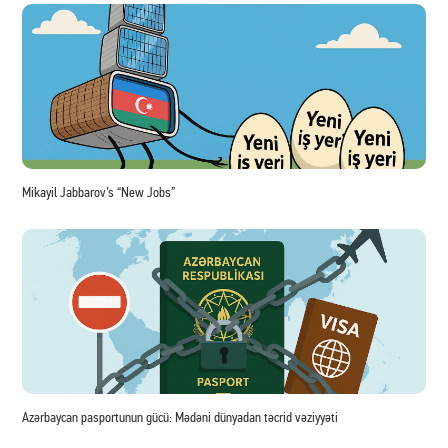
Mikayil Jabbarov’s “New Jobs”
Azərbaycan pasportunun gücü: Mədəni dünyadan təcrid vəziyyəti