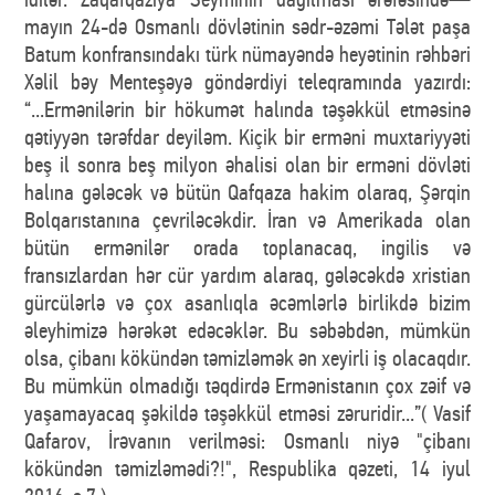
mayın 24-də Osmanlı dövlətinin sədr-əzəmi Tələt paşa
Batum konfransındakı türk nümayəndə heyətinin rəhbəri
Xəlil bəy Menteşəyə göndərdiyi teleqramında yazırdı:
“...Ermənilərin bir hökumət halında təşəkkül etməsinə
qətiyyən tərəfdar deyiləm. Kiçik bir erməni muxtariyyəti
beş il sonra beş milyon əhalisi olan bir erməni dövləti
halına gələcək və bütün Qafqaza hakim olaraq, Şərqin
Bolqarıstanına çevriləcəkdir. İran və Amerikada olan
bütün ermənilər orada toplanacaq, ingilis və
fransızlardan hər cür yardım alaraq, gələcəkdə xristian
gürcülərlə və çox asanlıqla əcəmlərlə birlikdə bizim
əleyhimizə hərəkət edəcəklər. Bu səbəbdən, mümkün
olsa, çibanı kökündən təmizləmək ən xeyirli iş olacaqdır.
Bu mümkün olmadığı təqdirdə Ermənistanın çox zəif və
yaşamayacaq şəkildə təşəkkül etməsi zəruridir...”( Vasif
Qafarov, İrəvanın verilməsi: Osmanlı niyə "çibanı
kökündən təmizləmədi?!", Respublika qəzeti, 14 iyul