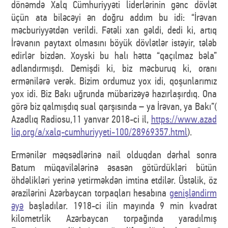
dönəmdə Xalq Cümhuriyyəti liderlərinin gənc dövlət
üçün ata biləcəyi ən doğru addım bu idi: “İrəvan
məcburiyyətdən verildi. Fətəli xan gəldi, dedi ki, artıq
İrəvanın paytaxt olmasını böyük dövlətlər istəyir, tələb
edirlər bizdən. Xoyski bu halı hətta “qaçılmaz bəla”
adlandırmışdı. Demişdi ki, biz məcburuq ki, oranı
ermənilərə verək. Bizim ordumuz yox idi, qoşunlarımız
yox idi. Biz Bakı uğrunda mübarizəyə hazırlaşırdıq. Ona
görə biz qalmışdıq sual qarşısında – ya İrəvan, ya Bakı”(
Azadlıq Radiosu,11 yanvar 2018-ci il,
https://www.azad
liq.org/a/xalq-cumhuriyyeti-100/28969357.html
).
Ermənilər məqsədlərinə nail olduqdan dərhal sonra
Batum müqavilələrinə əsasən götürdükləri bütün
öhdəlikləri yerinə yetirməkdən imtina etdilər. Üstəlik, öz
ərazilərini Azərbaycan torpaqları hesabına
genişləndirm
əyə
başladılar. 1918-ci ilin mayında 9 min kvadrat
kilometrlik Azərbaycan torpağında yaradılmış