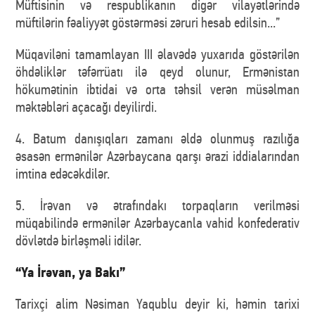
Müftisinin və respublikanın digər vilayətlərində
müftilərin fəaliyyət göstərməsi zəruri hesab edilsin...”
Müqaviləni tamamlayan III əlavədə yuxarıda göstərilən
öhdəliklər təfərrüatı ilə qeyd olunur, Ermənistan
hökumətinin ibtidai və orta təhsil verən müsəlman
məktəbləri açacağı deyilirdi.
4. Batum danışıqları zamanı əldə olunmuş razılığa
əsasən ermənilər Azərbaycana qarşı ərazi iddialarından
imtina edəcəkdilər.
5. İrəvan və ətrafındakı torpaqların verilməsi
müqabilində ermənilər Azərbaycanla vahid konfederativ
dövlətdə birləşməli idilər.
“Ya İrəvan, ya Bakı”
Tarixçi alim Nəsiman Yaqublu deyir ki, həmin tarixi