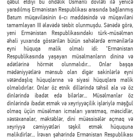
qəbul etdiyi bu öhdəlik Osmanlı dövləti ilə yenicə
yaradılmış Ermənistan Respublikası arasında bağlanmış
Batum müqaviləsinin 6-cı maddəsində və müqaviləni
tamamlayan III əlavədə təsbit olunmuşdu. Sənədə görə,
yeni Ermənistan Respublikasındakı türk-müsəlman
əhali yuxarıda göstərilən bütün sahələrdə ermənilərlə
eyni hüquqa malik olmalı idi: "Ermənistan
Respublikasında yaşayan müsəlmanların dininə və
adətlərinə hörmət olunmalıdır... Onlar başqa
mədəniyyətlərə mənsub olan digər sakinlərlə eyni
vətəndaşlıq hüquqlarına və siyasi hüquqlara malik
olmalıdırlar. Onlar öz etnik dillərində təhsil ala və öz
dinlərində ibadət edə bilərlər... Müsəlmanlar öz
dinlərində ibadət etmək və xeyriyyəçilik işləriylə məşğul
olmaq üçün müsəlman icmaları yaratmaq, məscidlər,
xəstəxanalar, məktəblər, dini müəssisələr açmaq və
xeyriyyə cəmiyyətləri təşkil etmək hüququna
malikdirlər... İrəvan şəhərində Ermənistan Respublikası