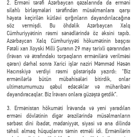
2. Erməni tərəfi Azərbaycan qəzalarında da erməni
silahlı birləşmələri tərəfindən müsəlmanlara qarşı
həyata keçirilən kütləvi qırğınların dayandırılacağına
söz vermişdi. Bu öhdəlik Azərbaycan Xalq
Cümhuriyyətinin rəsmi sənədlərində öz əksini tapıb.
Azərbaycan Xalq Cümhuriyyəti hökumətinin başçısı
Fətəli xan Xoyski Milli Şuranın 29 may tarixli qərarından
(İrəvan və ətrafındakı torpaqların ermənilərə verilməsi
qərarı) dərhal sonra Xarici işlər naziri Məmməd Həsən
Hacınskiyə verdiyi rəsmi göstərişdə yazırdı: "Biz
ermənilərlə bütün mübahisələri bitirdik, onlar
ultimatumumuzu qəbul edəcəklər və müharibəni
dayandıracaqlar. Biz İrəvanı onlara güzəştə getdik”.
3. Ermənistan hökuməti İrəvanda və yeni yaradılan
erməni dövlətinin digər ərazilərində müsəlmanların
sərbəst dini ibadət, mədəniyyət, siyasi və ana dilində
təhsil almaq hüquqlarını təmin etməli idi. Ermənilərin