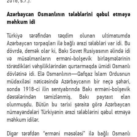
2016, s.7.).
Azərbaycan Osmanlının tələblərini qəbul etməyə
məhkum idi
Türkiyə tərəfindən təqdim olunan ultimatumda
Azərbaycan torpaqları ilə bağlı ərazi tələbləri var idi. Bu
dövrdə, demək olar ki, Bakı Sovet Rusiyasının əlində idi
və müsəlmanların erməni-bolşevik birləşmələrinin
törətdikləri vəhşiliklərindən qurtarmaqda ümidi Osmanlı
dövlətinə idi. Elə Osmanlının—Qafqaz İslam Ordusnun
müdaxiləsi nəticəsində Azərbaycanın bir neçə şəhəri,
sonda 1918-ci ilin sentyabrında Bakı erməni-bolşevik
dəstələrindən təmizlənmiş, Bakı paytaxt elan
olunmuşdu. Bütün bu tarixi şəraitə görə Azərbaycan
nümayəndələri Türkiyənin ərazi tələblərini qəbul etməyə
məhkum idilər.
Digər tərəfdən “erməni məsələsi” ilə bağlı Osmanlı