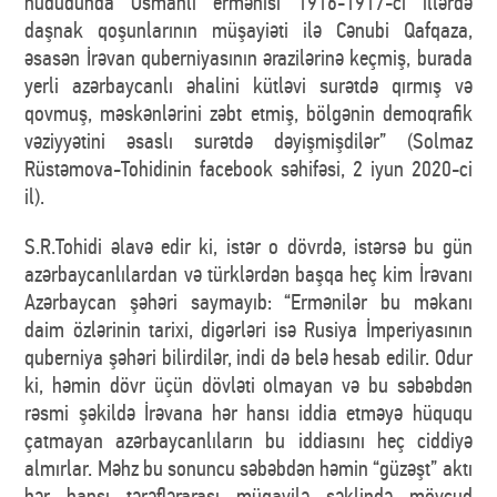
hüdudunda Osmanlı ermənisi 1916-1917-ci illərdə
daşnak qoşunlarının müşayiəti ilə Cənubi Qafqaza,
əsasən İrəvan quberniyasının ərazilərinə keçmiş, burada
yerli azərbaycanlı əhalini kütləvi surətdə qırmış və
qovmuş, məskənlərini zəbt etmiş, bölgənin demoqrafik
vəziyyətini əsaslı surətdə dəyişmişdilər” (Solmaz
Rüstəmova-Tohidinin facebook səhifəsi, 2 iyun 2020-ci
il).
S.R.Tohidi əlavə edir ki, istər o dövrdə, istərsə bu gün
azərbaycanlılardan və türklərdən başqa heç kim İrəvanı
Azərbaycan şəhəri saymayıb: “Ermənilər bu məkanı
daim özlərinin tarixi, digərləri isə Rusiya İmperiyasının
quberniya şəhəri bilirdilər, indi də belə hesab edilir. Odur
ki, həmin dövr üçün dövləti olmayan və bu səbəbdən
rəsmi şəkildə İrəvana hər hansı iddia etməyə hüququ
çatmayan azərbaycanlıların bu iddiasını heç ciddiyə
almırlar. Məhz bu sonuncu səbəbdən həmin “güzəşt” aktı
hər hansı tərəflərarası müqavilə şəklində mövcud