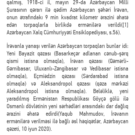
qalmış, 1918-ci il, mayın 29-da Azərbaycan Milli
Şurasının qərarı ilə qədim Azərbaycan şəhəri İrəvan,
onun ətrafındakı 9 min kvadrat kilometr ərazini əhatə
edən torpaqlarla birlikdə ermənilərə verildi([1]
Azərbaycan Xalq Cümhuriyyəti Ensiklopediyası, s.56).
İrəvanla yanaşı verilən Azərbaycan torpaqları bunlar idi:
Yeni Bayazit qəzası (Basarkeçər adlanan cənub-şərq
qismi istisna olmaqla), İrəvan qəzası (Qəmərli-
Gərnibasar, Uluxanlı-Zəngibasar və Vedibasar istisna
olmaqla), Eçmiədzin qəzası (Sərdarabad istisna
olmaqla) və Aleksandropol qəzası (qəza mərkəzi
Aleksandropol istisna olmaqla). Beləliklə, yeni
yaradılmış Ermənistan Respublikası Göyçə gölü ilə
Osmanlı dövlətinin yeni sərhədləri arasındakı dar dağlıq
ərazini əhatə edirdi(Yaqub Mahmudov, İrəvanın
ermənilərə verilməsi ilə bağlı əsl həqiqətlər, Azərbaycan
qəzeti, 10 iyun 2020).