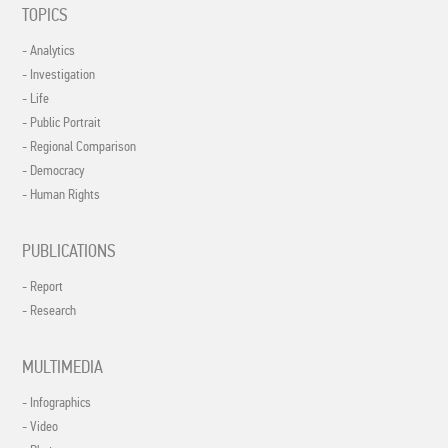
TOPICS
- Analytics
- Investigation
- Life
- Public Portrait
- Regional Comparison
- Democracy
- Human Rights
PUBLICATIONS
- Report
- Research
MULTIMEDIA
- Infographics
- Video