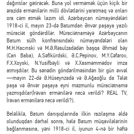
dağıntılar gətirəcək. Buna yol verməmək üçün kiçik bir
ərazidə ermənilərin milli dövlətlərini yaratmaq və onları
ora cəm etmək lazım idi. Azərbaycan nümayəndələri
1918-ci il, mayın 23-də Batumdan Ənvər paşaya yazılı
müraciət göndərdilər. Müraciətnaməyə Azərbaycanın
Batum sülh konfransındakı nümayəndələri olan
M.H.Hacınski və M.Ə.Rəsulzadədən başqa Əhməd bəy
(Can Baba), A.Səfikürdski, Ə.C.Pepinov, M.Y.Cəfərov,
F.X.Xoyski, N.Yusifbəyli və X.Xasməmmədov imza
atmışdılar. Bu sənədin göndərilməsindən bir gün əvvəl
—mayın 22-də Ə.Hüseynzadə və Ə.Ağaoğlu da Tələt
paşa və Ənvər paşaya eyni məzmunlu müraciətnamə
yazmışdılar(İrəvan ermənilərə necə verildi? REAL TV,
İrəvan ermənilərə necə verildi?).
Beləliklə, Batum danışıqlarında ilkin razılaşma əldə
olunduqdan dərhal sonra, hələ Batum müqavilələrinin
bağlanmasına, yəni 1918-ci il, iyunun 4-nə bir həftə