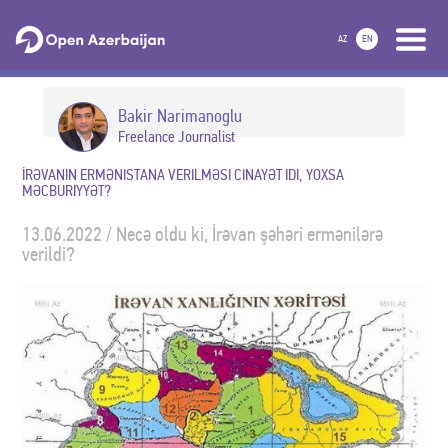
AZ
EN
Bakir Narimanoglu
Freelance Journalist
İRƏVANIN ERMƏNISTANA VERILMƏSI CINAYƏT IDI, YOXSA
MƏCBURIYYƏT?
13.06.2022 / Necə oldu ki, İrəvan şəhəri ermənilərə
verildi?