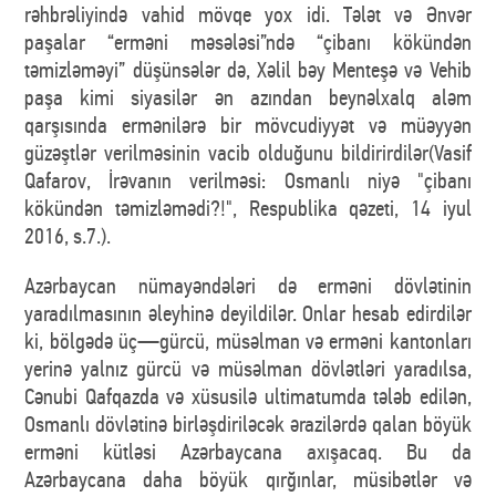
rəhbrəliyində vahid mövqe yox idi. Tələt və Ənvər
paşalar “erməni məsələsi”ndə “çibanı kökündən
təmizləməyi” düşünsələr də, Xəlil bəy Menteşə və Vehib
paşa kimi siyasilər ən azından beynəlxalq aləm
qarşısında ermənilərə bir mövcudiyyət və müəyyən
güzəştlər verilməsinin vacib olduğunu bildirirdilər(Vasif
Qafarov, İrəvanın verilməsi: Osmanlı niyə "çibanı
kökündən təmizləmədi?!", Respublika qəzeti, 14 iyul
2016, s.7.).
Azərbaycan nümayəndələri də erməni dövlətinin
yaradılmasının əleyhinə deyildilər. Onlar hesab edirdilər
ki, bölgədə üç—gürcü, müsəlman və erməni kantonları
yerinə yalnız gürcü və müsəlman dövlətləri yaradılsa,
Cənubi Qafqazda və xüsusilə ultimatumda tələb edilən,
Osmanlı dövlətinə birləşdiriləcək ərazilərdə qalan böyük
erməni kütləsi Azərbaycana axışacaq. Bu da
Azərbaycana daha böyük qırğınlar, müsibətlər və