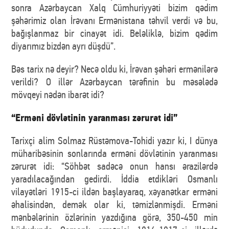
sonra Azərbaycan Xalq Cümhuriyyəti bizim qədim
şəhərimiz olan İrəvanı Ermənistana təhvil verdi və bu,
bağışlanmaz bir cinayət idi. Beləliklə, bizim qədim
diyarımız bizdən ayrı düşdü”.
Bəs tarix nə deyir? Necə oldu ki, İrəvan şəhəri ermənilərə
verildi? O illər Azərbaycan tərəfinin bu məsələdə
mövqeyi nədən ibarət idi?
“Erməni dövlətinin yaranması zərurət idi”
Tarixçi alim Solmaz Rüstəmova-Tohidi yazır ki, I dünya
müharibəsinin sonlarında erməni dövlətinin yaranması
zərurət idi: “Söhbət sadəcə onun hansı ərazilərdə
yaradılacağından gedirdi. İddia etdikləri Osmanlı
vilayətləri 1915-ci ildən başlayaraq, xəyanətkar erməni
əhalisindən, demək olar ki, təmizlənmişdi. Erməni
mənbələrinin özlərinin yazdığına görə, 350-450 min