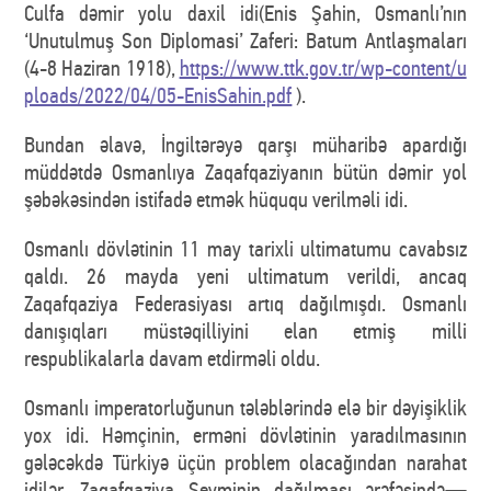
Culfa dəmir yolu daxil idi(Enis Şahin, Osmanlı’nın
‘Unutulmuş Son Diplomasi’ Zaferi: Batum Antlaşmaları
(4-8 Haziran 1918),
https://www.ttk.gov.tr/wp-content/u
ploads/2022/04/05-EnisSahin.pdf
).
Bundan əlavə, İngiltərəyə qarşı müharibə apardığı
müddətdə Osmanlıya Zaqafqaziyanın bütün dəmir yol
şəbəkəsindən istifadə etmək hüququ verilməli idi.
Osmanlı dövlətinin 11 may tarixli ultimatumu cavabsız
qaldı. 26 mayda yeni ultimatum verildi, ancaq
Zaqafqaziya Federasiyası artıq dağılmışdı. Osmanlı
danışıqları müstəqilliyini elan etmiş milli
respublikalarla davam etdirməli oldu.
Osmanlı imperatorluğunun tələblərində elə bir dəyişiklik
yox idi. Həmçinin, erməni dövlətinin yaradılmasının
gələcəkdə Türkiyə üçün problem olacağından narahat
idilər. Zaqafqaziya Seyminin dağılması ərəfəsində—