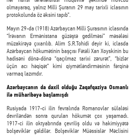
olmayaraq, yalnız Milli Şuranın 29 may tarixli iclasının
protokolunda öz əksini tapıb”.
Mayın 29-da (1918) Azərbaycan Milli Şurasının iclasında
“İrəvanın Ermənistana güzəştə gedilməsi” məsələsi
müzakirəyə çıxarılıb. Alim S.R.Tohidi deyir ki, iclasda
Azərbaycan hökumətinin başçısı Fətəli Xan Xoyskinin bu
hadisəni dönə-dönə “qaçılmaz tarixi zərurət”, “bizlər
üçün acı həqiqət” kimi qiymətləndirməsinin fərqinə
varmaq lazımdır.
Azərbaycanın da daxil olduğu Zaqafqaziya Osmanlı
ilə müharibəyə başlamışdı
Rusiyada 1917-ci ilin fevralında Romanovlar sülaləsi
devriləndən sonra qurulan hökumət çox yaşamadı.
1917-ci ilin oktyabrında çevriliş oldu və hakimiyyətə
bolşeviklər gəldilər. Bolşeviklər Müəssislər Məclisini