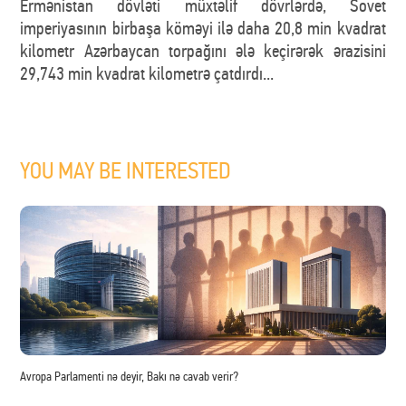
Ermənistan dövləti müxtəlif dövrlərdə, Sovet
imperiyasının birbaşa köməyi ilə daha 20,8 min kvadrat
kilometr Azərbaycan torpağını ələ keçirərək ərazisini
29,743 min kvadrat kilometrə çatdırdı...
YOU MAY BE INTERESTED
Avropa Parlamenti nə deyir, Bakı nə cavab verir?