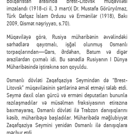
Bolqarıstan arasında “Brest-Litovsk” müqaviləsi
imzalandı (1918-ci il, 3 mart)( Dr. Mustafa Görüryılmaz,
Türk Qafqaz İslam Ordusu və Ermənilər (1918), Bakı
2009, Qismət nəşriyyatı, s.70).
Müqaviləyə görə, Rusiya müharibənin əvvəlindəki
sərhədlərə qayıtmalı, işğal olunmuş Osmanlı
torpaqlarından—Qars, Ərdəhan, Batum və digər
ərazilərdən çıxmalı idi. Bu sənədlə Rusiyanın I Dünya
Müharibəsində iştirakına son qoyuldu.
Osmanlı dövləti Zaqafqaziya Seymindən də “Brest-
Litovsk” müqaviləsinin şərtlərinə əməl etməyi tələb etdi.
Seymə daxil olan gürcü və erməni deputatları bununla
razılaşmadılar və müsəlman fraksiyasının etirazına
baxmayaraq, Osmanlı dövləti ilə Trabzon danışıqlarını
kəsib, müharibəyə başladılar. Müharibədə məğlubiyyət
Zaqafqaziya Seymini yenidən Osmanlı ilə danışıqlara
məcbur etdi.