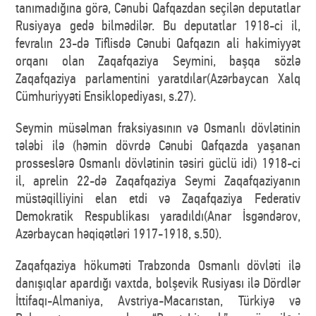
tanımadığına görə, Cənubi Qafqazdan seçilən deputatlar
Rusiyaya gedə bilmədilər. Bu deputatlar 1918-ci il,
fevralın 23-də Tiflisdə Cənubi Qafqazın ali hakimiyyət
orqanı olan Zaqafqaziya Seymini, başqa sözlə
Zaqafqaziya parlamentini yaratdılar(Azərbaycan Xalq
Cümhuriyyəti Ensiklopediyası, s.27).
Seymin müsəlman fraksiyasının və Osmanlı dövlətinin
tələbi ilə (həmin dövrdə Cənubi Qafqazda yaşanan
prosseslərə Osmanlı dövlətinin təsiri güclü idi) 1918-ci
il, aprelin 22-də Zaqafqaziya Seymi Zaqafqaziyanın
müstəqilliyini elan etdi və Zaqafqaziya Federativ
Demokratik Respublikası yaradıldı(Anar İsgəndərov,
Azərbaycan həqiqətləri 1917-1918, s.50).
Zaqafqaziya hökuməti Trabzonda Osmanlı dövləti ilə
danışıqlar apardığı vaxtda, bolşevik Rusiyası ilə Dördlər
İttifaqı-Almaniya, Avstriya-Macarıstan, Türkiyə və