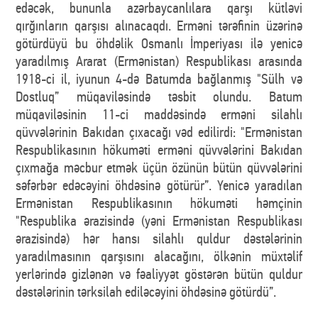
edəcək, bununla azərbaycanlılara qarşı kütləvi
qırğınların qarşısı alınacaqdı. Erməni tərəfinin üzərinə
götürdüyü bu öhdəlik Osmanlı İmperiyası ilə yenicə
yaradılmış Ararat (Ermənistan) Respublikası arasında
1918-ci il, iyunun 4-də Batumda bağlanmış "Sülh və
Dostluq” müqaviləsində təsbit olundu. Batum
müqaviləsinin 11-ci maddəsində erməni silahlı
qüvvələrinin Bakıdan çıxacağı vəd edilirdi: "Ermənistan
Respublikasının hökuməti erməni qüvvələrini Bakıdan
çıxmağa məcbur etmək üçün özünün bütün qüvvələrini
səfərbər edəcəyini öhdəsinə götürür”. Yenicə yaradılan
Ermənistan Respublikasının hökuməti həmçinin
"Respublika ərazisində (yəni Ermənistan Respublikası
ərazisində) hər hansı silahlı quldur dəstələrinin
yaradılmasının qarşısını alacağını, ölkənin müxtəlif
yerlərində gizlənən və fəaliyyət göstərən bütün quldur
dəstələrinin tərksilah ediləcəyini öhdəsinə götürdü”.