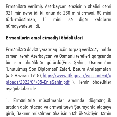
Ermənilərə verilmiş Azərbaycan ərazisinin əhalisi cəmi
321 min nəfər idi ki, onun da 230 mini erməni, 80 mini
türk-müsəlman, 11 mini isə digər xalqların
nümayəndələri idi.
Ermənilərin əməl etmədiyi öhdəlikləri
Ermənilərə dövlət yaratmaq üçün torpaq veriləcəyi halda
erməni tərəfi Azərbaycan və Osmanlı tərəfləri qarşısında
bir sıra öhdəliklər götürdü(Enis Şahin, Osmanlı’nın
‘Unutulmuş Son Diplomasi’ Zaferi: Batum Antlaşmaları
(4-8 Haziran 1918),
https://www.ttk.gov.tr/wp-content/u
ploads/2022/04/05-EnisSahin.pdf
). Həmin öhdəliklər
aşağıdakılar idi:
1. Ermənilərlə müsəlmanlar arasında düşmənçilik
aradan qaldırılacaq və erməni tərəfi Şaumyanla əlaqəyə
girib, Bakının müsəlman əhalisinin təhlükəsizliyini təmin