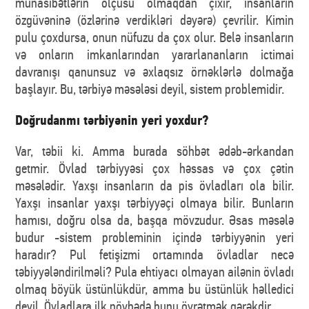
münasibətlərin ölçüsü olmaqdan çıxır, insanların
özgüvəninə (özlərinə verdikləri dəyərə) çevrilir. Kimin
pulu çoxdursa, onun nüfuzu da çox olur. Belə insanların
və onların imkanlarından yararlananların ictimai
davranışı qanunsuz və əxlaqsız örnəklərlə dolmağa
başlayır. Bu, tərbiyə məsələsi deyil, sistem problemidir.
Doğrudanmı tərbiyənin yeri yoxdur?
Var, təbii ki. Amma burada söhbət ədəb-ərkandan
getmir. Övlad tərbiyyəsi çox həssas və çox çətin
məsələdir. Yaxşı insanların da pis övladları ola bilir.
Yaxşı insanlar yaxşı tərbiyyəçi olmaya bilir. Bunların
hamısı, doğru olsa da, başqa mövzudur. Əsas məsələ
budur -sistem probleminin içində tərbiyyənin yeri
haradır? Pul fetişizmi ortamında övladlar necə
təbiyyələndirilməli? Pula ehtiyacı olmayan ailənin övladı
olmaq böyük üstünlükdür, amma bu üstünlük həlledici
deyil. Övladlara ilk növbədə bunu öyrətmək gərəkdir.