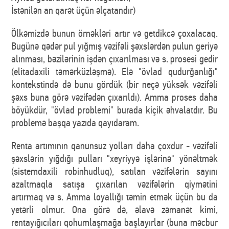
İstənilən an qarət üçün əlçatandır)
Ölkəmizdə bunun örnəkləri artır və getdikcə çoxalacaq.
Bugünə qədər pul yığmış vəzifəli şəxslərdən pulun geriyə
alınması, bəzilərinin işdən çıxarılması və s. prosesi gedir
(elitadaxili təmərküzləşmə). Elə "övlad qudurğanlığı"
kontekstində də bunu gördük (bir neçə yüksək vəzifəli
şəxs buna görə vəzifədən çıxarıldı). Amma proses daha
böyükdür, "övlad problemi" burada kiçik əhvalatdır. Bu
problemə başqa yazıda qayıdaram.
Renta artımının qanunsuz yolları daha çoxdur - vəzifəli
şəxslərin yığdığı pulları "xeyriyyə işlərinə" yönəltmək
(sistemdaxili robinhudluq), satılan vəzifələrin sayını
azaltmaqla satışa çıxarılan vəzifələrin qiymətini
artırmaq və s. Amma loyallığı təmin etmək üçün bu da
yetərli olmur. Ona görə də, əlavə zəmanət kimi,
rentayığıcıları qohumlaşmağa başlayırlar (buna məcbur