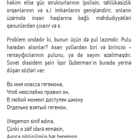
hakim elita güc strukturlarının (polisin, təhlükəsizlik
orqanlarının və s.) imkanlarını genişləndirir, onların
üzərində insan haqlarına bağlı məhdudiyyətləri
qanunlardan çıxarır və s.
Problem ondadır ki, bunun üçün də pul lazımdır. Pulu
haradan alsınlar? Asan yollardan biri və birincisi -
rentayığıcılarının pulunu, ya da sayını azaltmaqdır.
Sovet dissident şairi İqor Quberman'ın burada yerinə
düşən sözləri var:
Во имя класса гегемона,
Чтоб неослабно правил он,
В любой момент доступен шмону
Отдельно взятый гегемон.
(Hegemon sinif adına,
Çünki o zəif idarə etməsin,
Ayrıca götürülmüş hər hegemon,