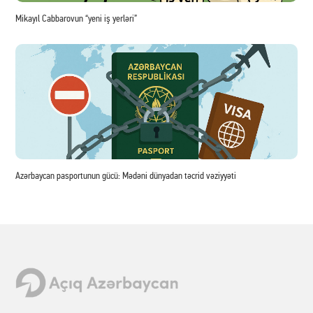
Mikayıl Cabbarovun “yeni iş yerləri”
Azərbaycan pasportunun gücü: Mədəni dünyadan təcrid vəziyyəti