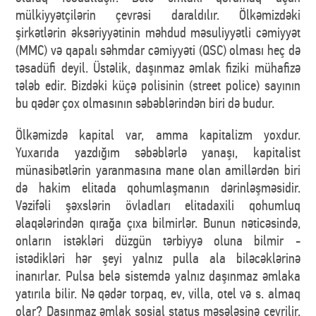
mülkiyyətçilərin çevrəsi daraldılır. Ölkəmizdəki
şirkətlərin əksəriyyətinin məhdud məsuliyyətli cəmiyyət
(MMC) və qapalı səhmdar cəmiyyəti (QSC) olması heç də
təsadüfi deyil. Üstəlik, daşınmaz əmlak fiziki mühafizə
tələb edir. Bizdəki küçə polisinin (street police) sayının
bu qədər çox olmasının səbəblərindən biri də budur.
Ölkəmizdə kapital var, amma kapitalizm yoxdur.
Yuxarıda yazdığım səbəblərlə yanaşı, kapitalist
münasibətlərin yaranmasına mane olan amillərdən biri
də hakim elitada qohumlaşmanın dərinləşməsidir.
Vəzifəli şəxslərin övladları elitadaxili qohumluq
əlaqələrindən qırağa çıxa bilmirlər. Bunun nəticəsində,
onların istəkləri düzgün tərbiyyə oluna bilmir -
istədikləri hər şeyi yalnız pulla ala biləcəklərinə
inanırlar. Pulsa belə sistemdə yalnız daşınmaz əmlaka
yatırıla bilir. Nə qədər torpaq, ev, villa, otel və s. almaq
olar? Daşınmaz əmlak sosial status məsələsinə çevrilir.