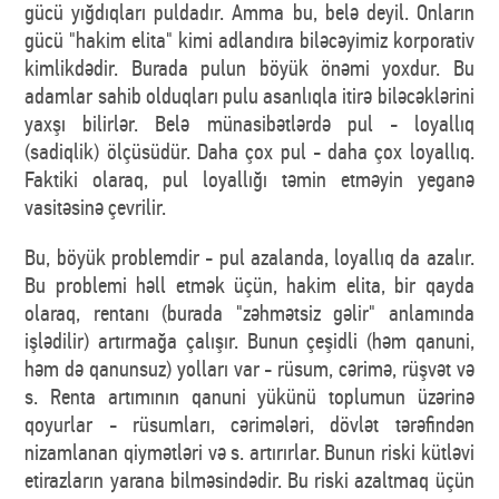
gücü yığdıqları puldadır. Amma bu, belə deyil. Onların
gücü "hakim elita" kimi adlandıra biləcəyimiz korporativ
kimlikdədir. Burada pulun böyük önəmi yoxdur. Bu
adamlar sahib olduqları pulu asanlıqla itirə biləcəklərini
yaxşı bilirlər. Belə münasibətlərdə pul - loyallıq
(sadiqlik) ölçüsüdür. Daha çox pul - daha çox loyallıq.
Faktiki olaraq, pul loyallığı təmin etməyin yeganə
vasitəsinə çevrilir.
Bu, böyük problemdir - pul azalanda, loyallıq da azalır.
Bu problemi həll etmək üçün, hakim elita, bir qayda
olaraq, rentanı (burada "zəhmətsiz gəlir" anlamında
işlədilir) artırmağa çalışır. Bunun çeşidli (həm qanuni,
həm də qanunsuz) yolları var - rüsum, cərimə, rüşvət və
s. Renta artımının qanuni yükünü toplumun üzərinə
qoyurlar - rüsumları, cərimələri, dövlət tərəfindən
nizamlanan qiymətləri və s. artırırlar. Bunun riski kütləvi
etirazların yarana bilməsindədir. Bu riski azaltmaq üçün