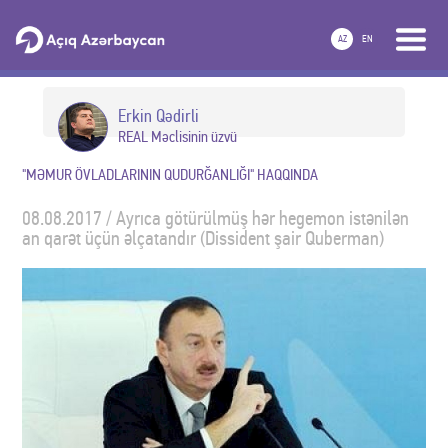
AZ
EN
Erkin Qədirli
REAL Məclisinin üzvü
"MƏMUR ÖVLADLARININ QUDURĞANLIĞI" HAQQINDA
08.08.2017 / Ayrıca götürülmüş hər hegemon istənilən
an qarət üçün əlçatandır (Dissident şair Quberman)