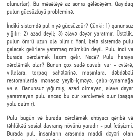
olunurlar). Bu məsələyə az sonra gələcəyəm. Qayıdaq
pulun gücsüzlüyü probleminə.
İndiki sistemdə pul niyə gücsüzdür? Çünki: 1) qanunsuz
yığılır; 2) azad deyil; 3) əlavə dəyər yaratmır. Üstəlik,
pulun ömrü uzun ola bilmir. Yəni, belə sistemdə pulu
gələcək gəlirlərə yatırmaq mümkün deyil. Pulu indi və
burada xərcləmək lazım gəlir. Necə? Pulu haraya
xərcləmək olar? Bunun çox sadə cavabı var - evlərə,
villalara, torpaq sahələrinə, maşınlara, dəbdəbəli
restoranlarda mənasız yeyib-içməyə, çalıb-oynamağa
və s. Qanunsuz yığılmış, azad olmayan, əlavə dəyər
yaratmayan pulu ancaq bu cür xərcləmək olur (başqa
yolu qalmır).
Pulu bugün və burada xərcləmək ehtiyacı qəribə və
təhlükəli sosial davranış növünü yaradır - pul fetişizmi.
Burada pul, insanların arasında maddi dəyəri olan