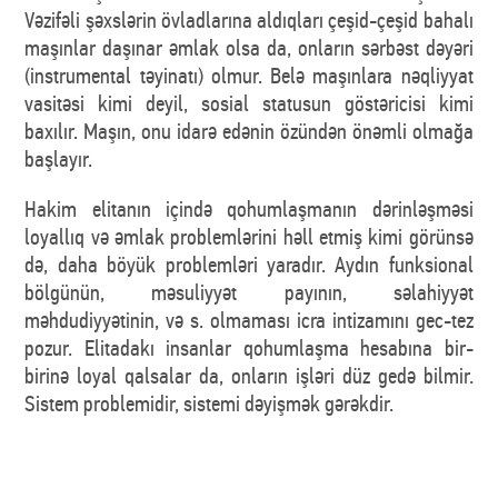
Vəzifəli şəxslərin övladlarına aldıqları çeşid-çeşid bahalı
maşınlar daşınar əmlak olsa da, onların sərbəst dəyəri
(instrumental təyinatı) olmur. Belə maşınlara nəqliyyat
vasitəsi kimi deyil, sosial statusun göstəricisi kimi
baxılır. Maşın, onu idarə edənin özündən önəmli olmağa
başlayır.
Hakim elitanın içində qohumlaşmanın dərinləşməsi
loyallıq və əmlak problemlərini həll etmiş kimi görünsə
də, daha böyük problemləri yaradır. Aydın funksional
bölgünün, məsuliyyət payının, səlahiyyət
məhdudiyyətinin, və s. olmaması icra intizamını gec-tez
pozur. Elitadakı insanlar qohumlaşma hesabına bir-
birinə loyal qalsalar da, onların işləri düz gedə bilmir.
Sistem problemidir, sistemi dəyişmək gərəkdir.