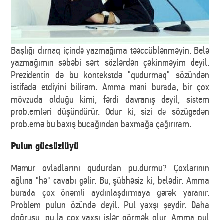
Başlığı dırnaq içində yazmağıma təəccüblənməyin. Belə
yazmağımın səbəbi sərt sözlərdən çəkinməyim deyil.
Prezidentin də bu kontekstdə "qudurmaq" sözündən
istifadə etdiyini bilirəm. Amma məni burada, bir çox
mövzuda olduğu kimi, fərdi davranış deyil, sistem
problemləri düşündürür. Odur ki, sizi də sözügedən
problemə bu baxış bucağından baxmağa çağırıram.
Pulun gücsüzlüyü
Məmur övladlarını qudurdan puldurmu? Çoxlarının
ağlına "hə" cavabı gəlir. Bu, şübhəsiz ki, belədir. Amma
burada çox önəmli aydınlaşdırmaya gərək yaranır.
Problem pulun özündə deyil. Pul yaxşı şeydir. Daha
doğrusu, pulla çox yaxşı işlər görmək olur. Amma pul