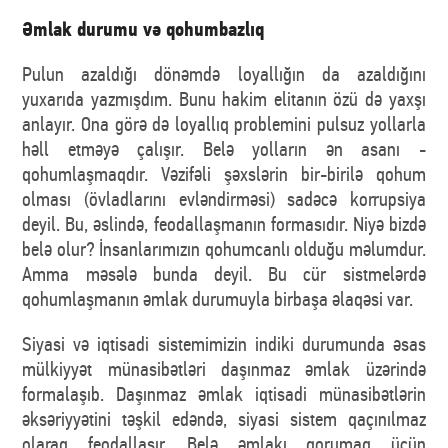
Əmlak durumu və qohumbazlıq
Pulun azaldığı dönəmdə loyallığın da azaldığını
yuxarıda yazmışdım. Bunu hakim elitanın özü də yaxşı
anlayır. Ona görə də loyallıq problemini pulsuz yollarla
həll etməyə çalışır. Belə yolların ən asanı -
qohumlaşmaqdır. Vəzifəli şəxslərin bir-birilə qohum
olması (övladlarını evləndirməsi) sadəcə korrupsiya
deyil. Bu, əslində, feodallaşmanın formasıdır. Niyə bizdə
belə olur? İnsanlarımızın qohumcanlı olduğu məlumdur.
Amma məsələ bunda deyil. Bu cür sistmelərdə
qohumlaşmanın əmlak durumuyla birbaşa əlaqəsi var.
Siyasi və iqtisadi sistemimizin indiki durumunda əsas
mülkiyyət münasibətləri daşınmaz əmlak üzərində
formalaşıb. Daşınmaz əmlak iqtisadi münasibətlərin
əksəriyyətini təşkil edəndə, siyasi sistem qaçınılmaz
olaraq feodallaşır. Belə əmlakı qorumaq üçün