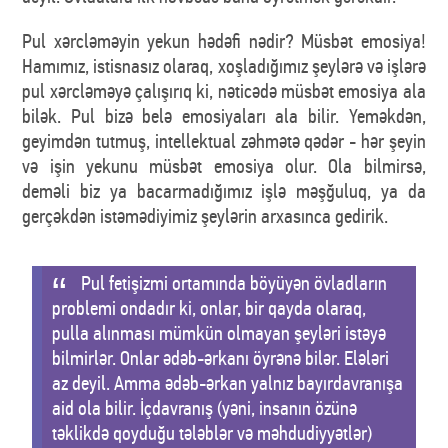
Pul xərcləməyin yekun hədəfi nədir? Müsbət emosiya!
Hamımız, istisnasız olaraq, xoşladığımız şeylərə və işlərə
pul xərcləməyə çalışırıq ki, nəticədə müsbət emosiya ala
bilək. Pul bizə belə emosiyaları ala bilir. Yeməkdən,
geyimdən tutmuş, intellektual zəhmətə qədər - hər şeyin
və işin yekunu müsbət emosiya olur. Ola bilmirsə,
deməli biz ya bacarmadığımız işlə məşğuluq, ya da
gerçəkdən istəmədiyimiz şeylərin arxasınca gedirik.
Pul fetişizmi ortamında böyüyən övladların
problemi ondadır ki, onlar, bir qayda olaraq,
pulla alınması mümkün olmayan şeyləri istəyə
bilmirlər. Onlar ədəb-ərkanı öyrənə bilər. Elələri
az deyil. Amma ədəb-ərkan yalnız bayırdavranışa
aid ola bilir. İçdavranış (yəni, insanın özünə
təklikdə qoyduğu tələblər və məhdudiyyətlər)