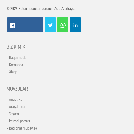
© 2026 Bütün hüquqlar qorunur. Açıq Azərbaycan.
BİZ KİMİK
- Haqqımızda
- Komanda
- Əlaqə
MÖVZULAR
- Analitika
- Araşdırma
- Yaşam
- İctimai portret
- Regional müqayisə