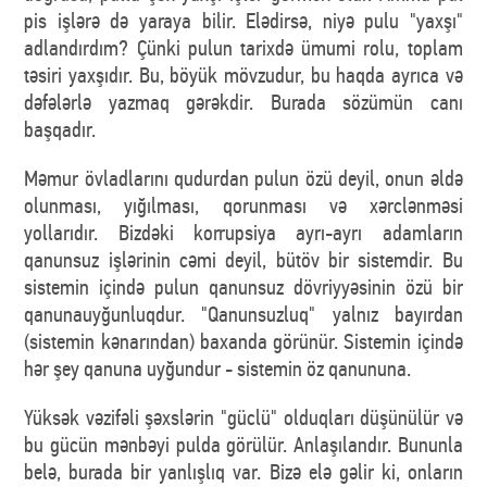
pis işlərə də yaraya bilir. Elədirsə, niyə pulu "yaxşı"
adlandırdım? Çünki pulun tarixdə ümumi rolu, toplam
təsiri yaxşıdır. Bu, böyük mövzudur, bu haqda ayrıca və
dəfələrlə yazmaq gərəkdir. Burada sözümün canı
başqadır.
Məmur övladlarını qudurdan pulun özü deyil, onun əldə
olunması, yığılması, qorunması və xərclənməsi
yollarıdır. Bizdəki korrupsiya ayrı-ayrı adamların
qanunsuz işlərinin cəmi deyil, bütöv bir sistemdir. Bu
sistemin içində pulun qanunsuz dövriyyəsinin özü bir
qanunauyğunluqdur. "Qanunsuzluq" yalnız bayırdan
(sistemin kənarından) baxanda görünür. Sistemin içində
hər şey qanuna uyğundur - sistemin öz qanununa.
Yüksək vəzifəli şəxslərin "güclü" olduqları düşünülür və
bu gücün mənbəyi pulda görülür. Anlaşılandır. Bununla
belə, burada bir yanlışlıq var. Bizə elə gəlir ki, onların