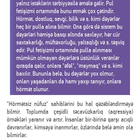
yalnız istəklərin tərbiyyəsilə əmələ gəlir. Pul
fetişizmi ortamında bunu etmək çox çətindir.
Hörmət, dostluq, sevgi, bilik və s. kimi dəyərlər
heç bir pulla alına bilmir. Ona görə də sistem bu
dəyərləri həmişə basqı altında saxlayır, hər cür
saxtakarlığı, müftəxorluğu, yaltaqlığı və s. təşviq
edir. Pul fetişizmi ortamında pulla alınması
mümkün olmayan dəyərlərə üstünlük verənlər
qıraqda qalır, onlara "əfəl", "maymaq" və s. kimi
baxılır. Bununla belə, bu dəyərlər yox olmur,
onları yaşadanları da hamı yaxşı tanıyır, onlara
hörmət olunur.
"Hörmətsiz nüfuz" sahiblərini bu hal qəzəbləndirməyə
bilmir. Toplumda çeşidli təcavüzkarlıq (aqressiya)
örnəkləri yaranır və artır. İnsanlar bir-birinə qarşı acıqlı
davranırlar, kimsəyə inanmırlar, özlərində belə əmin ola
bilmirlər.