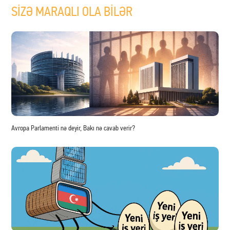
SİZƏ MARAQLI OLA BİLƏR
Avropa Parlamenti nə deyir, Bakı nə cavab verir?