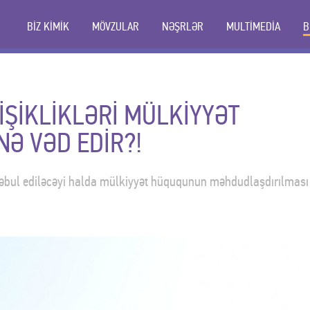
BİZ KİMİK
MÖVZULAR
NƏŞRLƏR
MULTİMEDİA
B
İŞİKLİKLƏRİ MÜLKİYYƏT
Ə VƏD EDİR?!
qəbul ediləcəyi halda mülkiyyət hüququnun məhdudlaşdırılması