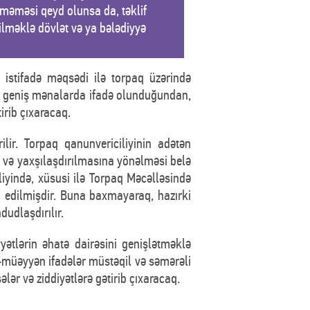
lməməsi qeyd olunsa da, təklif
ilməklə dövlət və ya bələdiyyə
istifadə məqsədi ilə torpaq üzərində
r geniş mənalarda ifadə olunduğundan,
irib çıxaracaq.
lir. Torpaq qanunvericiliyinin adətən
 və yaxşılaşdırılmasına yönəlməsi belə
yində, xüsusi ilə Torpaq Məcəlləsində
n edilmişdir. Buna baxmayaraq, hazırki
udlaşdırılır.
yətlərin əhatə dairəsini genişlətməklə
-müəyyən ifadələr müstəqil və səmərəli
r və ziddiyətlərə gətirib çıxaracaq.