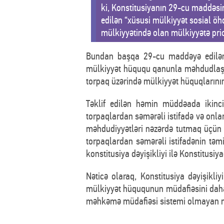
ki, Konstitusiyanın 29-cu maddəsin
edilən “xüsusi mülkiyyət sosial öh
mülkiyyətində olan mülkiyyətə prio
Bundan başqa 29-cu maddəyə edilən 2
mülkiyyət hüququ qanunla məhdudlaşdı
torpaq üzərində mülkiyyət hüquqlarının
Təklif edilən həmin müddəada ikinci 
torpaqlardan səmərəli istifadə və onl
məhdudiyyətləri nəzərdə tutmaq üçün 
torpaqlardan səmərəli istifadənin təm
konstitusiya dəyişikliyi ilə Konstitus
Nəticə olaraq, Konstitusiya dəyişikli
mülkiyyət hüququnun müdafiəsini daha 
məhkəmə müdafiəsi sistemi olmayan müh