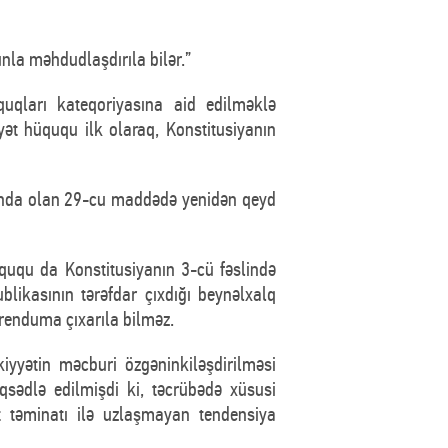
nla məhdudlaşdırıla bilər.”
qları kateqoriyasına aid edilməklə
ət hüququ ilk olaraq, Konstitusiyanın
ltında olan 29-cu maddədə yenidən qeyd
ququ da Konstitusiyanın 3-cü fəslində
likasının tərəfdar çıxdığı beynəlxalq
renduma çıxarıla bilməz.
iyyətin məcburi özgəninkiləşdirilməsi
qsədlə edilmişdi ki, təcrübədə xüsusi
t təminatı ilə uzlaşmayan tendensiya