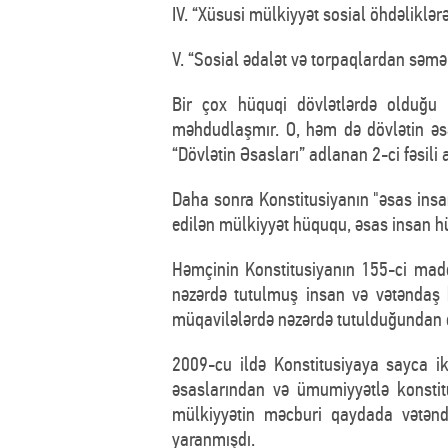
IV. “Xüsusi mülkiyyət sosial öhdəliklər
V. “Sosial ədalət və torpaqlardan səmə
Bir çox hüquqi dövlətlərdə olduğu
məhdudlaşmır. O, həm də dövlətin əsa
“Dövlətin Əsasları” adlanan 2-ci fəsili
Daha sonra Konstitusiyanın "əsas insa
edilən mülkiyyət hüququ, əsas insan hü
Həmçinin Konstitusiyanın 155-ci madd
nəzərdə tutulmuş insan və vətəndaş h
müqavilələrdə nəzərdə tutulduğundan d
2009-cu ildə Konstitusiyaya sayca ik
əsaslarından və ümumiyyətlə konstitu
mülkiyyətin məcburi qaydada vətənda
yaranmışdı.