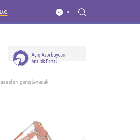
LOQ
AZ
EN
Açıq Azərbaycan
Analitik Portal
 əsasları genişlənəcək