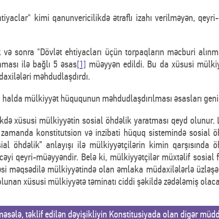
ehtiyaclar" kimi qanunvericilikdə ətraflı izahı verilməyən, qe
ik və sonra "Dövlət ehtiyacları üçün torpaqların məcburi alın
nması ilə bağlı 5 əsas
[1]
müəyyən edildi. Bu da xüsusi mülkiy
axilələri məhdudlaşdırdı.
yi halda mülkiyyət hüququnun məhdudlaşdırılması əsasları geni
likdə xüsusi mülkiyyətin sosial öhdəlik yaratması qeyd olunur. 
 zamanda konstitutsion və inzibati hüquq sistemində sosial ö
al öhdəlik” anlayışı ilə mülkiyyətçilərin kimin qarşısında ö
cəyi qeyri-müəyyəndir. Belə ki, mülkiyyətçilər müxtəlif sosial 
məsi məqsədilə mülkiyyətində olan əmlaka müdaxilələrlə üzləşə 
lunan xüsusi mülkiyyətə təminatı ciddi şəkildə zədələmiş olac
sələ, təklif edilən dəyişikliyin Konstitusiyada olan digər müddəa