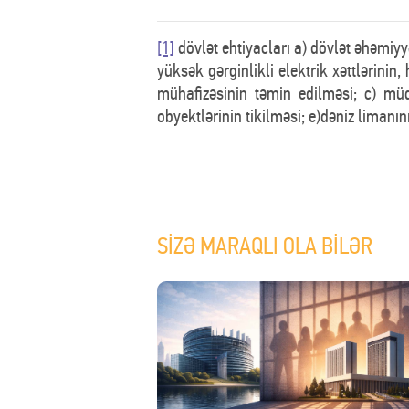
[1]
dövlət ehtiyacları a) dövlət əhəmiyy
yüksək gərginlikli elektrik xəttlərinin
mühafizəsinin təmin edilməsi; c) müd
obyektlərinin tikilməsi; e)dəniz limanını
SİZƏ MARAQLI OLA BİLƏR