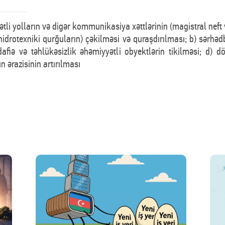
ətli yolların və digər kommunikasiya xəttlərinin (magistral neft
, hidrotexniki qurğuların) çəkilməsi və quraşdırılması; b) sərhə
afiə və təhlükəsizlik əhəmiyyətli obyektlərin tikilməsi; d) 
n ərazisinin artırılması