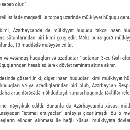
ə səbəb olur.”
rəli istifadə məqsədi ilə torpaq üzərində mülkiyyət hüququ qanu
 kimi, Azərbaycanda da mülkiyyət hüququ təkcə insan hüqu
s sütunlarından biri kimi çıxış edir. Məhz buna görə mülkiyy
 altında, 13 maddədə müəyyən edilir.
n və vətəndaş hüquqları və azadlıqları" adlanan 3-cü fəsli a
quqlarından hesab edilərək dövlət təminatı altına alınır.
əsində göstərilir ki, digər insan hüquqları kimi mülkiyyət hü
üquqları və ya azadlıqlarından biri olub, Azərbaycan Respub
aha artıq dərəcədə məhdudlaşdırılması haqqında təkliflər refe
inci dəyişiklik edildi. Bununla da Azərbaycanda xüsusi mülk
tsiyadan "ictimai ehtiyaclar" anlayışı çıxarılmışdı. Bu o mə
şların əlindən alınması ilə bağlı xüsusi mülkiyyətə dövlə