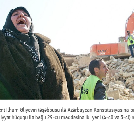
dent İlham Əliyevin təşəbbüsü ilə Azərbaycan Konstitusiyasına bi
kiyyət hüququ ilə bağlı 29-cu maddəsinə iki yeni (4-cü və 5-c