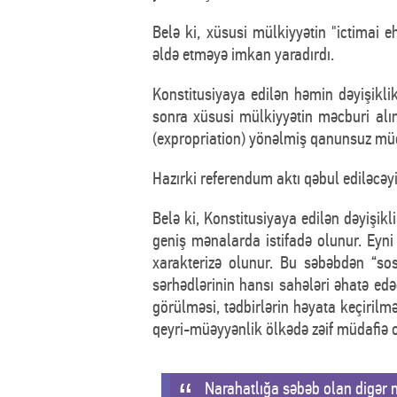
Belə ki, xüsusi mülkiyyətin "ictimai 
əldə etməyə imkan yaradırdı.
Konstitusiyaya edilən həmin dəyişikl
sonra xüsusi mülkiyyətin məcburi alı
(expropriation) yönəlmiş qanunsuz müd
Hazırki referendum aktı qəbul ediləcə
Belə ki, Konstitusiyaya edilən dəyişik
geniş mənalarda istifadə olunur. Eyni
xarakterizə olunur. Bu səbəbdən “sosi
sərhədlərinin hansı sahələri əhatə edə
görülməsi, tədbirlərin həyata keçiril
qeyri-müəyyənlik ölkədə zəif müdafiə o
Narahatlığa səbəb olan digər mə