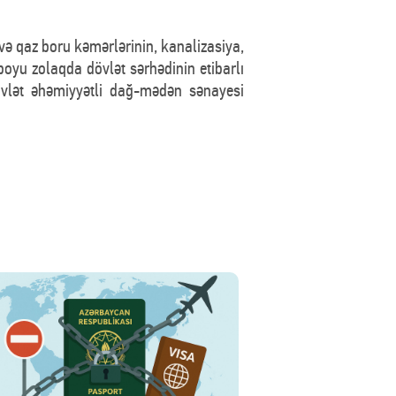
 və qaz boru kəmərlərinin, kanalizasiya,
dboyu zolaqda dövlət sərhədinin etibarlı
dövlət əhəmiyyətli dağ-mədən sənayesi