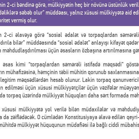
in 2-ci bəndinə görə, mülkiyyətin heç bir növünə üstünlük veri
dəliklərə səbəb olur” müddəası, yalnız xüsusi mülkiyyətə aid ed
ritet vermiş olur.
-ci əlavəyə görə “sosial ədalət və torpaqlardan səmərəli 
rıla bilər” müddəasında “sosial ədalət” anlayışı kifayət qədə
 məhdudlaşdırılması üçün əsasların özbaşına artırılmasına gət
əsas kimi “torpaqlardan səmərəli istifadə məqsədi” göstəri
arın mühafizəsinə, həmçinin təbii mühitin qorunub saxlanmasına
legitim məqsədlərdən hesab olunur. Lakin torpaq qanunvericili
in edilməsi üçün xüsusi mülkiyyətçilər üçün vəzifələr müəyyə
iyada torpaq üzərində mülkiyyət hüquqları daha sərt formada məhd
yi xüsusi mülkiyyətə yol verilə bilən müdaxilələr və məhdudiy
da zəiflədəcək. O cümlədən Konstitusiyaya əlavə edilən qeyri
itdə mülkiyyət hüququnun müdafiəsi ilə bağlı ciddi mübahisələ