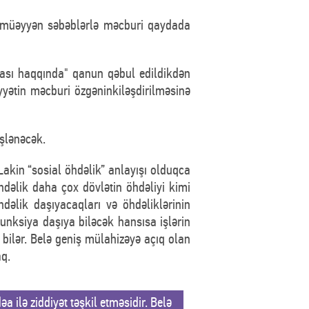
yri-müəyyən səbəblərlə məcburi qaydada
ması haqqında" qanun qəbul edildikdən
yətin məcburi özgəninkiləşdirilməsinə
şlənəcək.
Lakin “sosial öhdəlik” anlayışı olduqca
hdəlik daha çox dövlətin öhdəliyi kimi
hdəlik daşıyacaqları və öhdəliklərinin
funksiya daşıya biləcək hansısa işlərin
bilər. Belə geniş mülahizəyə açıq olan
aq.
 ilə ziddiyət təşkil etməsidir. Belə