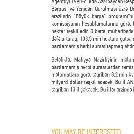
Agentliyi 1998-ci ildə Azərbaycan Res
Bərpası və Yenidən Qurulması üzrə D
ərazilərin “Böyük bərpa” proqramı”n
komissiyanın hesablamalarına görə, 
hektar təşkil edir. Əlbəttə, müharibədə
dəfə artaraq, 103,5 min hektara çatsa 
partlamamış hərbi sursat tapmaq ehtima
Beləliklə, Maliyyə Nazirliyinin mə
partlamamış hərbi sursatlardan təmiz
məlumatlara görə, təqribən 8,2 min kv
milyard dollar təşkil edəcək. Bu il A
təqribən 13 il çəkəcək. Bu illər ərzində
YOU MAY BE INTERESTED