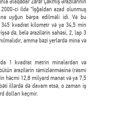
nla Əlaqədar Zərər Çəkmiş Ərazilərinin
 2000-ci ildə “İşğaldan azad olunmuş
lana uyğun bərpa edilməli idi. Və bu
 345 kvadrat kilometr və ya 34,5 min
şsə də, belə ərazilərin sahəsi, 2, lap 3
anılmalıdır, amma bəzi yerlərdə mina və
arda 1 kvadrat metrin minalardan və
ütün ərazilərin təmizlənməsinə (rəsmi
rin həcmi 12,8 milyard manat və ya 7,5
bəti illərdə də davam etsə, o zaman iş
rd dolları keçmir.