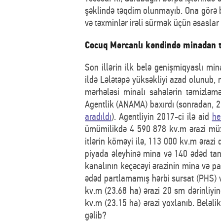
şəklində təqdim olunmayıb. Ona görə b
və təxminlər irəli sürmək üçün əsaslar 
Cocuq Mərcanlı kəndində minadan t
Son illərin ilk belə genişmiqyaslı mi
ildə Lələtəpə yüksəkliyi azad olunub,
mərhələsi minalı sahələrin təmizləmə
Agentlik (ANAMA) baxırdı (sonradan, 2
aradıldı
). Agentliyin 2017-ci ilə aid
he
ümümilikdə 4 590 878 kv.m ərazi müxt
itlərin köməyi ilə, 113 000 kv.m ərazi
piyada əleyhinə mina və 140 ədəd tank
kanalının keçəcəyi ərazinin mina və p
ədəd partlamamış hərbi sursat (PHS) 
kv.m (23.68 ha) ərazi 20 sm dərinliyi
kv.m (23.15 ha) ərazi yoxlanıb. Beləl
gəlib?