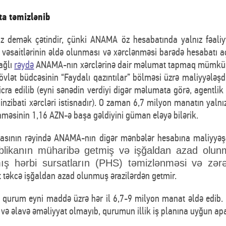
ta təmizlənib
z demək çətindir, çünki ANAMA öz hesabatında yalnız fəaliy
ə vəsaitlərinin əldə olunması və xərclənməsi barədə hesabatı 
bağlı
rəydə
ANAMA-nın xərclərinə dair məlumat tapmaq mümkünd
vlət büdcəsinin “Faydalı qazıntılar” bölməsi üzrə maliyyələşdi
 icra edilib (eyni sənədin verdiyi digər məlumata görə, agentl
inzibati xərcləri istisnadır). O zaman 6,7 milyon manatın yaln
nməsinin 1,16 AZN-ə başa gəldiyini güman eləyə bilərik.
tasının rəyində ANAMA-nın digər mənbələr hesabına maliyyəşd
blikanın müharibə getmiş və işğaldan azad olunm
ş hərbi sursatların (PHS) təmizlənməsi və zərərs
t təkcə işğaldan azad olunmuş ərazilərdən getmir.
bu qurum eyni maddə üzrə hər il 6,7-9 milyon manat əldə edib. 
 və əlavə əməliyyat olmayıb, qurumun illik iş planına uyğun apa