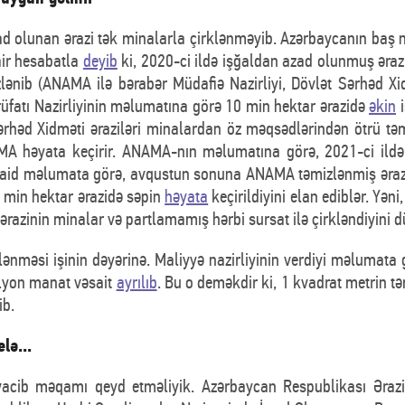
d olunan ərazi tək minalarla çirklənməyib. Azərbaycanın baş na
air hesabatla
deyib
ki, 2020-ci ildə işğaldan azad olunmuş əraz
lənib (ANAMA ilə bərabər Müdafiə Nazirliyi, Dövlət Sərhəd Xid
rrüfatı Nazirliyinin məlumatına görə 10 min hektar ərazidə
əkin
i
ərhəd Xidməti əraziləri minalardan öz məqsədlərindən ötrü təmi
A həyata keçirir. ANAMA-nın məlumatına görə, 2021-ci ildə y
ilə aid məlumata görə, avqustun sonuna ANAMA təmizlənmiş əra
9 min hektar ərazidə səpin
həyata
keçirildiyini elan ediblər. Yəni
razinin minalar və partlamamış hərbi sursat ilə çirkləndiyini 
nməsi işinin dəyərinə. Maliyyə nazirliyinin verdiyi məlumata 
lyon manat vəsait
ayrılıb
. Bu o deməkdir ki, 1 kvadrat metrin 
ib.
lə...
acib məqamı qeyd etməliyik. Azərbaycan Respublikası Ərazi