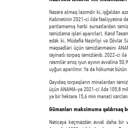
Nəzərə almaq lazımdır ki, işğaldan aza
Kabinetinin 2021-ci ildə fəaliyyətinə d
partlamamış hərbi sursatlardan təmiz
təmizləmə işləri aparırlar). Kənd Təsə
edək ki, Müdafiə Nazirliyi və Dövlət S
məqsədləri üçün təmizlənməsini ANAM
təyinatlı torpaq təmizlənib. 2022-ci 
rəsmilər artıq iyun ayının əvvəlinə 50,
uyğun aparılmır. Ya da hökumət bütün ə
Qayıdaq torpaqların minalardan təmizlə
üçün ANAMA-ya 2021-ci ildə 105,8 mi
ya bir hektara 15,6 min manat) xərclən
Gümanları maksimuma qaldırsaq be
Nəticəyə keçməzdən əvvəl daha bir v