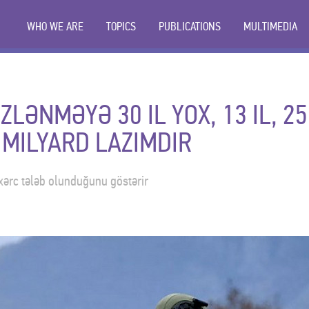
WHO WE ARE
TOPICS
PUBLICATIONS
MULTIMEDIA
LƏNMƏYƏ 30 IL YOX, 13 IL, 25
0 MILYARD LAZIMDIR
ərc tələb olunduğunu göstərir