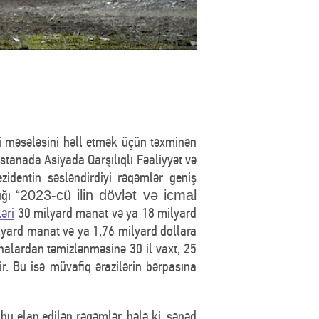
i məsələsini həll etmək üçün təxminən
stanada Asiyada Qarşılıqlı Fəaliyyət və
ezidentin səsləndirdiyi rəqəmlər geniş
ğı “
2023-cü ilin dövlət və icmal
ləri
30 milyard manat və ya 18 milyard
ilyard manat və ya 1,76 milyard dollara
nalardan təmizlənməsinə 30 il vaxt, 25
r. Bu isə müvafiq ərazilərin bərpasına
bu elan edilən rəqəmlər, hələ ki, sənəd