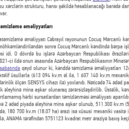
u xərclərin strukturu, hansı şəkildə hesablanacağı barədə dan
var.
əmizləmə əməliyyatları
natəmizləmə əməliyyatı Cəbrayıl rayonunun Cocuq Mərcanlı kənd
 möhkəmləndiriləndən sonra Cocuq Mərcanlı kəndində bərpa işlər
si idi. O dövrdə bu işlərə Azərbaycan Respublikası Ərazilər
021-ci ildə onun əsasında Azərbaycan Respublikasının Minatəm
sabatında
qeyd olunur ki, kənddə təmizləmə əməliyyatları 1
əlif üsullarla (613 094 kv.m əl ilə, 1 607 140 kv.m mexani
 dərinlik ölçən SENSYS cihazı ilə) yoxlanıb. Nəticədə 74 ədəd 
 əleyhinə mina aşkar olunaraq zərərsizləşdirilib. Üstəlik, k
artlamamış hərbi sursatlardan təmizlənməsi əməliyyatı aparılıb
və 2 ədəd piyada əleyhinə mina aşkar olunub, 511 300 kv.m (51
ndə, 180 700 kv.m (18.07 ha) ərazi isə xüsusi mexaniki vasitə 
iklə, ANAMA tərəfindən 5751123 kvadrat metr əraziyə baxış keçi