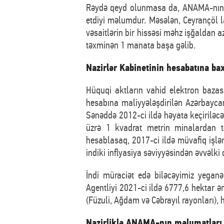
Rəydə qeyd olunmasa da, ANAMA-nın di
etdiyi məlumdur. Məsələn, Ceyrançöl 
vəsaitlərin bir hissəsi məhz işğaldan a
təxminən 1 manata başa gəlib.
Nazirlər Kabinetinin hesabatına bax
Hüquqi aktların vahid elektron bazasın
hesabına maliyyələşdirilən Azərbaycan
Sənəddə 2012-ci ildə həyata keçiriləcək
üzrə 1 kvadrat metrin minalardan 
hesablasaq, 2017-ci ildə müvafiq işlə
indiki inflyasiya səviyyəsindən əvvəlki 
İndi müraciət edə biləcəyimiz yegan
Agentliyi 2021-ci ildə 6777,6 hektar 
(Füzuli, Ağdam və Cəbrayıl rayonları), 
Nazirliklə ANAMA-nın məlumatları