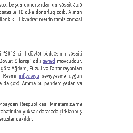
yox, başqa donorlardan da vəsait əldə
itəsilə 10 ölkə donorluq edib. Alınan
ilərik ki, 1 kvadrat metrin təmizlənməsi
i “2012-ci il dövlət büdcəsinin vəsaiti
övlət Sifarişi” adlı
sənəd
mövcuddur.
ə görə Ağdam, Füzuli və Tərtər rayonları
r. Rəsmi
inflyasiya
səviyyəsinə uyğun
 daha da çox). Amma bu pandemiyadan və
zərbaycan Respublikası Minatəmizləmə
 cəhətindən yüksək dərəcədə çirklənmiş
razilər daxildir.