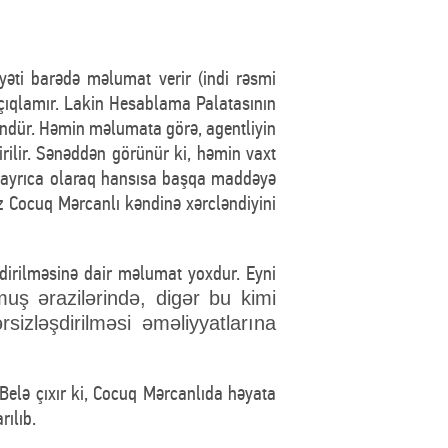
yəti barədə məlumat verir (indi rəsmi
açıqlamır. Lakin Hesablama Palatasının
ür. Həmin məlumata görə, agentliyin
rilir. Sənəddən görünür ki, həmin vaxt
ik ayrıca olaraq hansısa başqa maddəyə
ız Cocuq Mərcanlı kəndinə xərcləndiyini
irilməsinə dair məlumat yoxdur. Eyni
uş ərazilərində, digər bu kimi
izləşdirilməsi əməliyyatlarına
Belə çıxır ki, Cocuq Mərcanlıda həyata
rılıb.