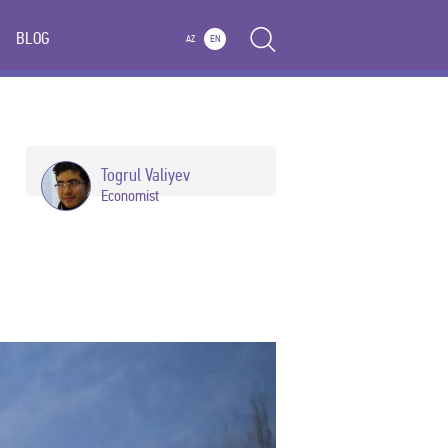
BLOG
AZ
EN
Togrul Valiyev
Economist