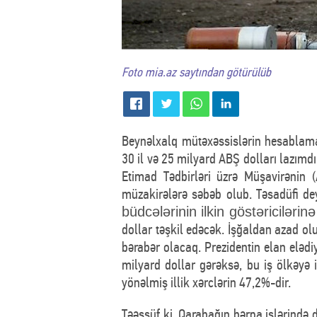
Foto mia.az saytından götürülüb
Beynəlxalq mütəxəssislərin hesablama
30 il və 25 milyard ABŞ dolları lazımd
Etimad Tədbirləri üzrə Müşavirənin (
müzakirələrə səbəb olub. Təsadüfi dey
büdcələrinin ilkin göstəricilərin
dollar təşkil edəcək. İşğaldan azad ol
bərabər olacaq. Prezidentin elan eləd
milyard dollar gərəksə, bu iş ölkəyə 
yönəlmiş illik xərclərin 47,2%-dir.
Təəssüf ki, Qarabağın bərpa işlərində