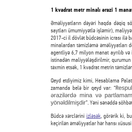
1 kvadrat metr minalı ərazi 1 mana
Əməliyyatların dəyəri haqda dəqiq sö
saytları ümumiyyətlə işləmir), maliyy
2017-ci il dövlət büdcəsinin icrası ilə 
minalardan təmizləmə əməliyyatları dö
agentliyə 6,7 milyon manat ayrılıb və
istinadən maliyyələşdirilmir, qurumun 
təxmin etsək, 1 kvadrat metrin təmizlə
Qeyd etdiyimiz kimi, Hesablama Pala
zamanda belə bir qeyd var: “R
espu
ərazilərdə mina və partlamamı
”. Yəni sənəddə söhbə
yönəldilmişdir
Büdcə xərclərini
izləsək
, görərik ki, 
keçirilən əməliyyatlar hər hansı xüsusi