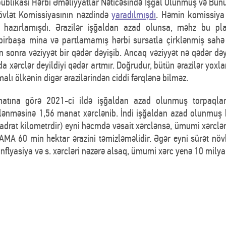
publikası Hərbi Əməliyyatlar Nəticəsində İşgal Olunmuş və Bunu
övlət Komissiyasının nəzdində
yaradılmışdı
. Həmin komissiya
ı hazırlamışdı. Ərazilər işğaldan azad olunsa, məhz bu p
birbaşa mina və partlamamış hərbi sursatla çirklənmiş sahə
n sonra vəziyyət bir qədər dəyişib. Ancaq vəziyyət nə qədər dəyi
da xərclər deyildiyi qədər artmır. Doğrudur, bütün ərazilər yoxl
lı ölkənin digər ərazilərindən ciddi fərqlənə bilməz.
lumatına görə 2021-ci ildə işğaldan azad olunmuş torpaql
lənməsinə 1,56 manat xərclənib. İndi işğaldan azad olunmuş b
adrat kilometrdir) eyni həcmdə vəsait xərclənsə, ümumi xərclə
NAMA 60 min hektar ərazini təmizləməlidir. Əgər eyni sürət növ
 inflyasiya və s. xərcləri nəzərə alsaq, ümumi xərc yenə 10 milya