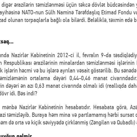
gər ərazilərin təmizlənməsi üçün təkcə dövlət büdcəsindən 
layihəsinə NATO-nun Sülh Naminə Tərəfdaşlıq Etimad Fondu vas
zad olunan torpaqlarla bağlı ola bilərdi. Beləliklə, təxmin edə b
saq...
da Nazirlər Kabinetinin 2012-ci il, fevralın 9-da təsdiqlədiy
 Respublikası ərazilərinin minalardan təmizlənməsi işlərinin D
 işlərin həcmi və bu işlərə ayrılan vəsait göstərilib. Bu sənəd
təmizləmənin ortalama dəyəri 0,44-0,46 manat civarındadı
rin dəyəri ən azı 0,63 manat civarında olmalı idi (reallıqda
dövr idi. Bəs indi?
ə mənbə Nazirlər Kabinetinin hesabatıdır. Hesabata görə, A
ərazi təmizləyib. Buraya həm mina və partlamamış hərbi sursat
həm də orta və kiçik səviyyədə çirklənmiş (Zəngilan və Qubadlı) ə
 uyğun gəlmir