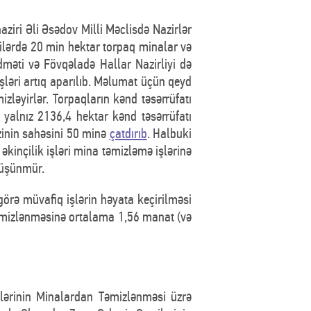
ziri Əli Əsədov Milli Məclisdə Nazirlər
ilərdə 20 min hektar torpaq minalar və
məti və Fövqəladə Hallar Nazirliyi də
şləri artıq aparılıb. Məlumat üçün qeyd
zləyirlər. Torpaqların kənd təsərrüfatı
alnız 2136,4 hektar kənd təsərrüfatı
zinin sahəsini 50 minə
çatdırıb
. Halbuki
, əkinçilik işləri mina təmizləmə işlərinə
düşünmür.
görə müvafiq işlərin həyata keçirilməsi
təmizlənməsinə ortalama 1,56 manat (və
lərinin Minalardan Təmizlənməsi üzrə