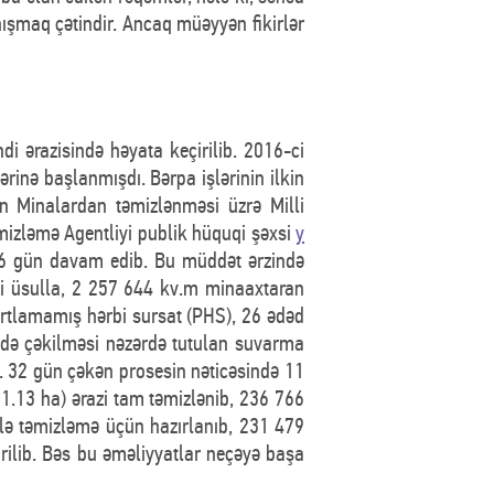
ışmaq çətindir. Ancaq müəyyən fikirlər
i ərazisində həyata keçirilib. 2016-ci
inə başlanmışdı. Bərpa işlərinin ilkin
in Minalardan təmizlənməsi üzrə Milli
izləmə Agentliyi publik hüquqi şəxsi
y
26 gün davam edib. Bu müddət ərzində
ki üsulla, 2 257 644 kv.m minaaxtaran
partlamamış hərbi sursat (PHS), 26 ədəd
əndə çəkilməsi nəzərdə tutulan suvarma
. 32 gün çəkən prosesin nəticəsində 11
.13 ha) ərazi tam təmizlənib, 236 766
ilə təmizləmə üçün hazırlanıb, 231 479
rilib. Bəs bu əməliyyatlar neçəyə başa