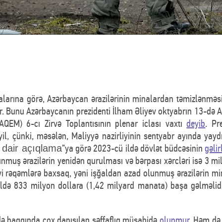
larına görə, Azərbaycan ərazilərinin minalardan təmizlənməs
ır. Bunu Azərbaycanın prezidenti İlham Əliyev oktyabrın 13-də A
AQEM) 6-cı Zirvə Toplantısının plenar iclası vaxtı
deyib
. Pr
il, çünki, məsələn, Maliyyə nazirliyinin sentyabr ayında yaydı
”ya görə 2023-cü ildə dövlət büdcəsinin
gəlir
ə dair açıqlama
unmuş ərazilərin yenidən qurulması və bərpası xərcləri isə 3 m
iyi rəqəmlərə baxsaq, yəni işğaldan azad olunmuş ərazilərin mi
ildə 833 milyon dollara (1,42 milyard manata) başa gəlməlidi
 də haqqında çox danışılan şəffaflıq müşahidə
olunmur
. Həm də 